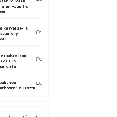
uksen mukaan
ta on vaadittu
ssa
a kasvatus- ja
1
lisääntynyt
sti
lle maksetaan
1
COVID-19-
aitoista
balistien
1
rkosto” oli totta