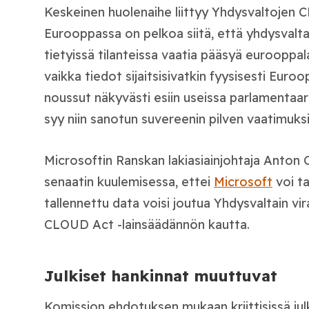
Keskeinen huolenaihe liittyy Yhdysvaltojen C
Eurooppassa on pelkoa siitä, että yhdysvalta
tietyissä tilanteissa vaatia pääsyä eurooppala
vaikka tiedot sijaitsisivatkin fyysisesti Eur
noussut näkyvästi esiin useissa parlamentaaris
syy niin sanotun suvereenin pilven vaatimuksil
Microsoftin Ranskan lakiasiainjohtaja Anton
senaatin kuulemisessa, ettei
Microsoft
voi ta
tallennettu data voisi joutua Yhdysvaltain vi
CLOUD Act -lainsäädännön kautta.
Julkiset hankinnat muuttuvat
Komission ehdotuksen mukaan kriittisissä julk