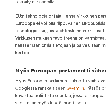
tekoälymarkkinoilla.
EU:n teknologiajohtaja Henna Virkkunen perus
Eurooppa ei voi olla riippuvainen ulkopuolisis
teknologioissa, joista yhteiskunnan kriittiset 
Virkkusen mukaan tavoitteena on varmistaa,
hallitsemaan omia tietojaan ja palveluitaan my
kertoo.
Myös Euroopan parlamentti vähen
Myös Euroopan parlamentti ilmoitti vaihtav
Googlesta ranskalaiseen
Qwantiin
. Päätös o
kuvastaa poliittista suuntaa, jossa eurooppal
suosimaan myös käytännön tasolla.