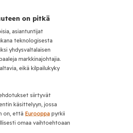
uteen on pitkä
ia, asiantuntijat
ukana teknologisesta
ksi yhdysvaltalaisen
baaleja markkinajohtajia.
ltavia, eikä kilpailukyky
 ehdotukset siirtyvät
tin käsittelyyn, jossa
n on, että
Eurooppa
pyrkii
llisesti omaa vaihtoehtoaan