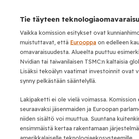
Tie täyteen teknologiaomavaraisu
Vaikka komission esitykset ovat kunnianhimois
muistuttavat, että
Eurooppa
on edelleen ka
omavaraisuudesta. Alueelta puuttuu esimerki
Nvidian tai taiwanilaisen TSMC:n kaltaisia glo
Lisäksi tekoälyn vaatimat investoinnit ovat va
synny pelkästään sääntelyllä.
Lakipaketti ei ole vielä voimassa. Komission
seuraavaksi jäsenmaiden ja Euroopan parlamen
niiden sisältö voi muuttua. Suuntana kuitenki
ensimmäistä kertaa rakentamaan järjestelmä
amerikkalaiselle teknologiaekosysteemille.