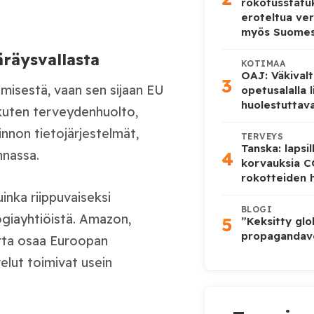
rokotusstat
eroteltua ver
myös Suome
äräysvallasta
KOTIMAA
OAJ: Väkivalt
3
ämisestä, vaan sen sijaan EU
opetusalalla 
huolestuttava
, kuten terveydenhuolto,
linnon tietojärjestelmät,
TERVEYS
Tanska: lapsi
4
nnassa.
korvauksia 
rokotteiden h
uinka riippuvaiseksi
BLOGI
ogiayhtiöistä. Amazon,
5
”Keksitty glo
propagandave
urta osaa Euroopan
velut toimivat usein