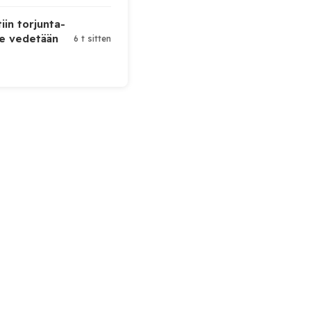
iin torjunta-
te vedetään
6 t sitten