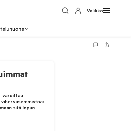
Valikko
steluhuone
uimmat
 varoittaa
 vihervasemmistoa:
maan sitä lopun