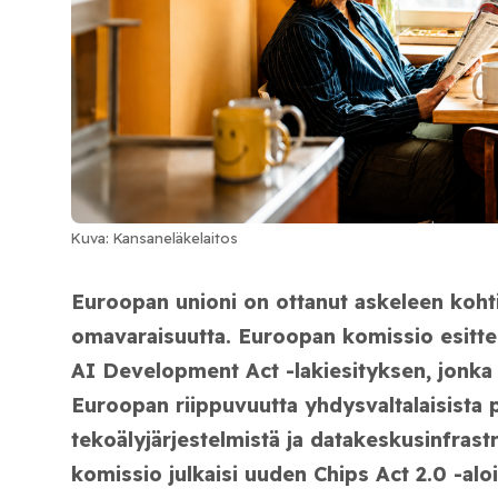
Kuva: Kansaneläkelaitos
Euroopan unioni on ottanut askeleen koht
omavaraisuutta. Euroopan komissio esitteli
AI Development Act -lakiesityksen, jonka
Euroopan riippuvuutta yhdysvaltalaisista pi
tekoälyjärjestelmistä ja datakeskusinfrast
komissio julkaisi uuden Chips Act 2.0 -alo