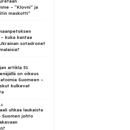
auretaan
mme – “Klovni” ja
itin maskotti”
 maanpetoksen
 – kuka kantaa
 Ukrainan sotadronet
malaisia?
jan artikla 51
enäjällä on oikeus
tatoimia Suomeen –
iskut kulkevat
ta
KA
ali uhkaa laukaista
o Suomen johto
vakavaan
en?