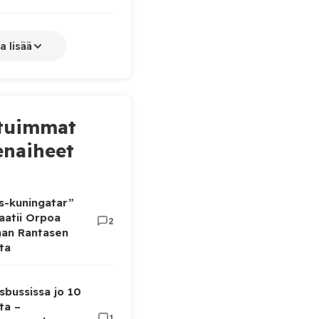
a lisää
tuimmat
naiheet
as-kuningatar”
aatii Orpoa
2
aan Rantasen
ta
sbussissa jo 10
ta –
1