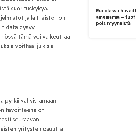
nistä suorituskykyä.
Rucolassa havaitt
ainejäämiä – tuo
elmistot ja laitteistot on
pois myynnistä
vin data pysyy
ännössä tämä voi vaikeuttaa
ksia voittaa julkisia
pa pyrkii vahvistamaan
ion tavoitteena on
asti seuraavan
aisten yritysten osuutta