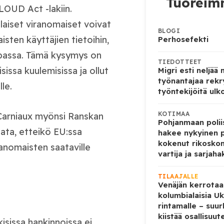
Tuoreimm
LOUD Act -lakiin.
laiset viranomaiset voivat
BLOGI
isten käyttäjien tietoihin,
Perhosefekti
oopassa. Tämä kysymys on
TIEDOTTEET
issa kuulemisissa ja ollut
Migri esti neljää
työnantajaa rekr
le.
työntekijöitä ulk
KOTIMAA
 Carniaux myönsi Ranskan
Pohjanmaan poliis
ata, etteikö EU:ssa
hakee nykyinen p
kokenut rikoskom
ranomaisten saataville
vartija ja sarjaha
TILAAJALLE
Venäjän kerrotaa
kolumbialaisia U
rintamalle – suur
kiistää osallisuut
isissa hankinnoissa ei