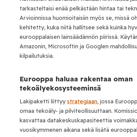
tarkasteltaisi enää pelkästään hintaa tai tek
Arvioinnissa huomioitaisiin myös se, missä ohj
kehitetty, kuka niitä hallitsee sekä kuinka hy
eurooppalaisen lainsäädännön piirissä. Käyt
Amazonin, Microsoftin ja Googlen mahdollisuu
kilpailutuksia.
Eurooppa haluaa rakentaa oman
tekoälyekosysteeminsä
Lakipaketti liittyy
strategiaan
, jossa Euroop
omaa tekoäly- ja pilviteollisuuttaan. Komiss
kasvattaa datakeskuskapasiteettia voimakka
vuosikymmenen aikana sekä lisätä eurooppal