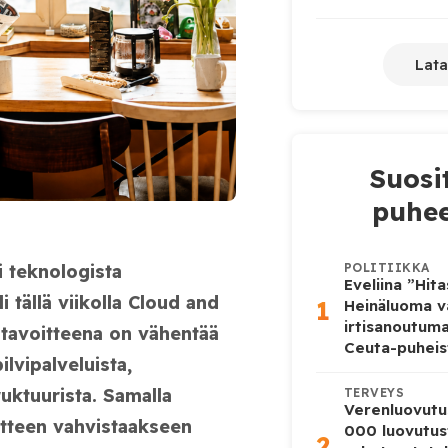
Lata
Suosi
puhee
i teknologista
POLITIIKKA
Eveliina ”Hit
 tällä viikolla Cloud and
1
Heinäluoma v
irtisanoutum
 tavoitteena on vähentää
Ceuta-puheis
lvipalveluista,
ruktuurista. Samalla
TERVEYS
Verenluovutu
itteen vahvistaakseen
000 luovutus
2