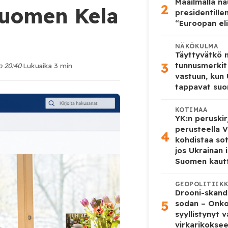
Maailmalla n
2
 Suomen Kela
presidentille
“Euroopan eli
NÄKÖKULMA
Täyttyvätkö
3
tunnusmerkit
o 20:40
·
Lukuaika 3 min
vastuun, kun
tappavat suo
KOTIMAA
YK:n peruskir
perusteella V
4
kohdistaa so
jos Ukrainan 
Suomen kaut
GEOPOLITIIK
Drooni-skanda
5
sodan – Onk
syyllistynyt 
virkarikokse