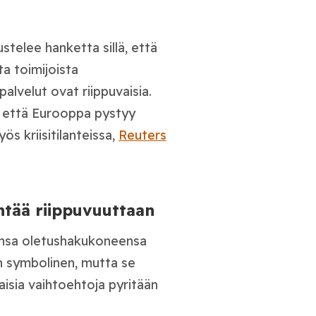
telee hanketta sillä, että
ta toimijoista
palvelut ovat riippuvaisia.
 että Eurooppa pystyy
ös kriisitilanteissa,
Reuters
tää riippuvuuttaan
ansa oletushakukoneensa
n symbolinen, mutta se
aisia vaihtoehtoja pyritään