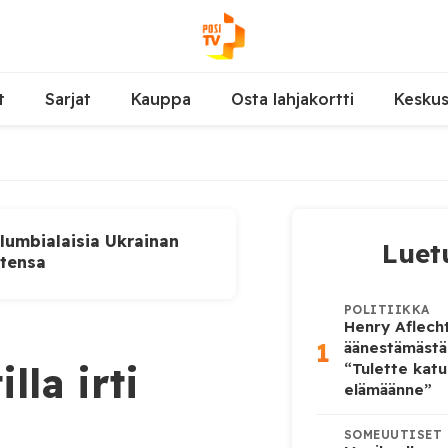
t
Sarjat
Kauppa
Osta lahjakortti
Kesku
lumbialaisia Ukrainan
Luet
utensa
POLITIIKKA
Henry Aflecht
1
äänestämästä
lla irti
“Tulette katu
elämäänne”
SOMEUUTISET