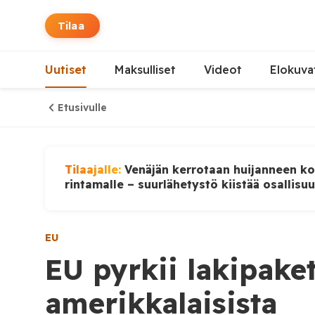
Tilaa
Uutiset
Maksulliset
Videot
Elokuva
Etusivulle
Tilaajalle:
Venäjän kerrotaan huijanneen ko
rintamalle – suurlähetystö kiistää osallisu
EU
EU pyrkii lakipaketi
amerikkalaisista