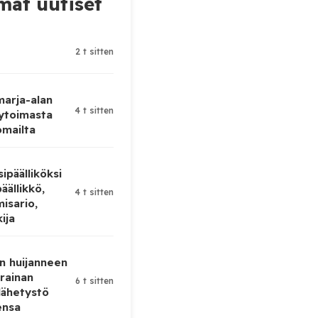
at uutiset
2 t sitten
 marja-alan
4 t sitten
ytoimasta
omailta
ipäälliköksi
äällikkö,
4 t sitten
isario,
kija
n huijanneen
krainan
6 t sitten
lähetystö
ensa