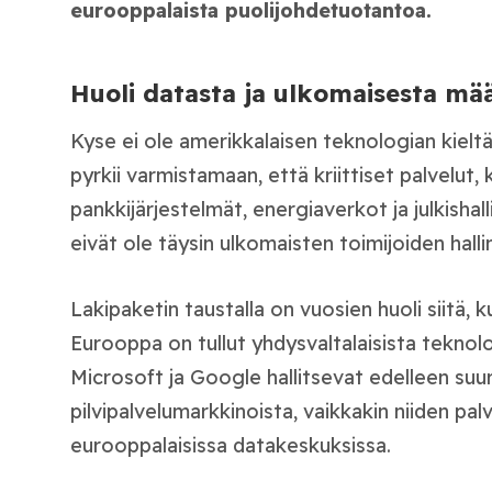
eurooppalaista puolijohdetuotantoa.
Huoli datasta ja ulkomaisesta mä
Kyse ei ole amerikkalaisen teknologian kielt
pyrkii varmistamaan, että kriittiset palvelut
pankkijärjestelmät, energiaverkot ja julkishal
eivät ole täysin ulkomaisten toimijoiden halli
Lakipaketin taustalla on vuosien huoli siitä, k
Eurooppa on tullut yhdysvaltalaisista teknol
Microsoft ja Google hallitsevat edelleen su
pilvipalvelumarkkinoista, vaikkakin niiden pal
eurooppalaisissa datakeskuksissa.