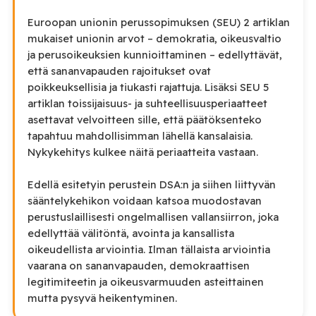
Euroopan unionin perussopimuksen (SEU) 2 artiklan
mukaiset unionin arvot – demokratia, oikeusvaltio
ja perusoikeuksien kunnioittaminen – edellyttävät,
että sananvapauden rajoitukset ovat
poikkeuksellisia ja tiukasti rajattuja. Lisäksi SEU 5
artiklan toissijaisuus- ja suhteellisuusperiaatteet
asettavat velvoitteen sille, että päätöksenteko
tapahtuu mahdollisimman lähellä kansalaisia.
Nykykehitys kulkee näitä periaatteita vastaan.
Edellä esitetyin perustein DSA:n ja siihen liittyvän
sääntelykehikon voidaan katsoa muodostavan
perustuslaillisesti ongelmallisen vallansiirron, joka
edellyttää välitöntä, avointa ja kansallista
oikeudellista arviointia. Ilman tällaista arviointia
vaarana on sananvapauden, demokraattisen
legitimiteetin ja oikeusvarmuuden asteittainen
mutta pysyvä heikentyminen.