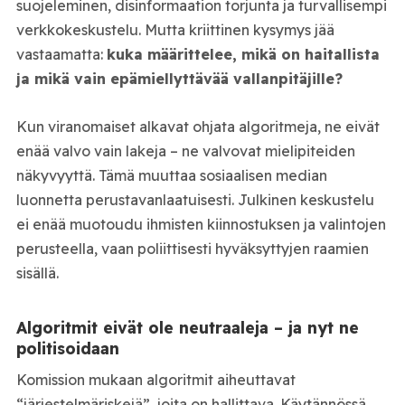
suojeleminen, disinformaation torjunta ja turvallisempi
verkkokeskustelu. Mutta kriittinen kysymys jää
vastaamatta:
kuka määrittelee, mikä on haitallista
ja mikä vain epämiellyttävää vallanpitäjille?
Kun viranomaiset alkavat ohjata algoritmeja, ne eivät
enää valvo vain lakeja – ne valvovat mielipiteiden
näkyvyyttä. Tämä muuttaa sosiaalisen median
luonnetta perustavanlaatuisesti. Julkinen keskustelu
ei enää muotoudu ihmisten kiinnostuksen ja valintojen
perusteella, vaan poliittisesti hyväksyttyjen raamien
sisällä.
Algoritmit eivät ole neutraaleja – ja nyt ne
politisoidaan
Komission mukaan algoritmit aiheuttavat
“järjestelmäriskejä”, joita on hallittava. Käytännössä