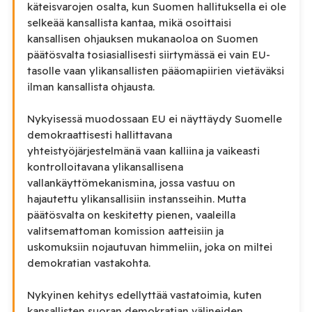
käteisvarojen osalta, kun Suomen hallituksella ei ole
selkeää kansallista kantaa, mikä osoittaisi
kansallisen ohjauksen mukanaoloa on Suomen
päätösvalta tosiasiallisesti siirtymässä ei vain EU-
tasolle vaan ylikansallisten pääomapiirien vietäväksi
ilman kansallista ohjausta.
Nykyisessä muodossaan EU ei näyttäydy Suomelle
demokraattisesti hallittavana
yhteistyöjärjestelmänä vaan kalliina ja vaikeasti
kontrolloitavana ylikansallisena
vallankäyttömekanismina, jossa vastuu on
hajautettu ylikansallisiin instansseihin. Mutta
päätösvalta on keskitetty pienen, vaaleilla
valitsemattoman komission aatteisiin ja
uskomuksiin nojautuvan himmeliin, joka on miltei
demokratian vastakohta.
Nykyinen kehitys edellyttää vastatoimia, kuten
kansallisten suoran demokratian välineiden