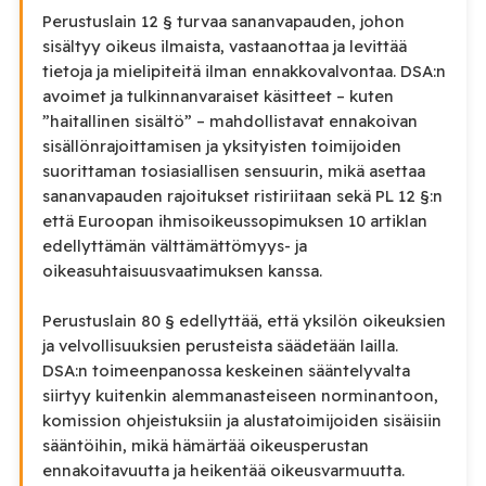
Perustuslain 12 § turvaa sananvapauden, johon
sisältyy oikeus ilmaista, vastaanottaa ja levittää
tietoja ja mielipiteitä ilman ennakkovalvontaa. DSA:n
avoimet ja tulkinnanvaraiset käsitteet – kuten
”haitallinen sisältö” – mahdollistavat ennakoivan
sisällönrajoittamisen ja yksityisten toimijoiden
suorittaman tosiasiallisen sensuurin, mikä asettaa
sananvapauden rajoitukset ristiriitaan sekä PL 12 §:n
että Euroopan ihmisoikeussopimuksen 10 artiklan
edellyttämän välttämättömyys- ja
oikeasuhtaisuusvaatimuksen kanssa.
Perustuslain 80 § edellyttää, että yksilön oikeuksien
ja velvollisuuksien perusteista säädetään lailla.
DSA:n toimeenpanossa keskeinen sääntelyvalta
siirtyy kuitenkin alemmanasteiseen norminantoon,
komission ohjeistuksiin ja alustatoimijoiden sisäisiin
sääntöihin, mikä hämärtää oikeusperustan
ennakoitavuutta ja heikentää oikeusvarmuutta.