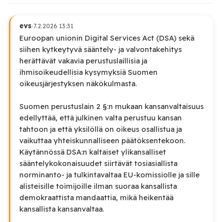
evs
·
7.2.2026 13:31
Euroopan unionin Digital Services Act (DSA) sekä
siihen kytkeytyvä sääntely- ja valvontakehitys
herättävät vakavia perustuslaillisia ja
ihmisoikeudellisia kysymyksiä Suomen
oikeusjärjestyksen näkökulmasta.
Suomen perustuslain 2 §:n mukaan kansanvaltaisuus
edellyttää, että julkinen valta perustuu kansan
tahtoon ja että yksilöllä on oikeus osallistua ja
vaikuttaa yhteiskunnalliseen päätöksentekoon.
Käytännössä DSA:n kaltaiset ylikansalliset
sääntelykokonaisuudet siirtävät tosiasiallista
norminanto- ja tulkintavaltaa EU-komissiolle ja sille
alisteisille toimijoille ilman suoraa kansallista
demokraattista mandaattia, mikä heikentää
kansallista kansanvaltaa.