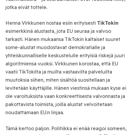
jotka eivät tottele.
Henna Virkkunen nostaa esiin erityisesti
TikTokin
esimerkkinä alustasta, jota EU seuraa ja valvoo
tarkasti. Hänen mukaansa TikTokin kaltaiset suuret
some-alustat muodostavat demokratialle ja
yhteiskunnalliselle keskustelulle erityisiä riskejä juuri
algoritmiensa vuoksi. Virkkunen korostaa, että EU
vaatii TikTokilta ja muilta vastaavilta palveluilta
muutoksia siihen, miten sisältöä suositellaan ja
levitetään käyttäjille. Hänen viestinsä mukaan kyse ei
ole varoituksista vaan konkreettisesta valvonnasta ja
pakottavista toimista, joilla alustat velvoitetaan
noudattamaan EU:n linjaa.
Tämä kertoo paljon. Politiikka ei enää reagoi someen,