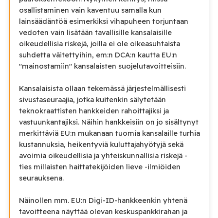
osallistaminen vain kaventuu samalla kun
lainsäädäntöä esimerkiksi vihapuheen torjuntaan
vedoten vain lisätään tavallisille kansalaisille
oikeudellisia riskejä, joilla ei ole oikeasuhtaista
suhdetta väitettyihin, em:n DCA:n kautta EU:n
"mainostamiin" kansalaisten suojelutavoitteisiin.
Kansalaisista ollaan tekemässä järjestelmällisesti
sivustaseuraajia, jotka kuitenkin sälytetään
teknokraattisten hankkeiden rahoittajiksi ja
vastuunkantajiksi. Näihin hankkeisiin on jo sisältynyt
merkittäviä EU:n mukanaan tuomia kansalaille turhia
kustannuksia, heikentyviä kuluttajahyötyjä sekä
avoimia oikeudellisia ja yhteiskunnallisia riskejä -
ties millaisten haittatekijöiden lieve -ilmiöiden
seurauksena.
Näinollen mm. EU:n Digi-ID-hankkeenkin yhtenä
tavoitteena näyttää olevan keskuspankkirahan ja