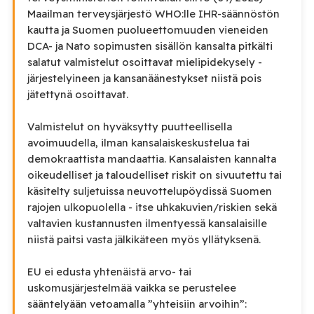
Maailman terveysjärjestö WHO:lle IHR-säännöstön
kautta ja Suomen puolueettomuuden vieneiden
DCA- ja Nato sopimusten sisällön kansalta pitkälti
salatut valmistelut osoittavat mielipidekysely -
järjestelyineen ja kansanäänestykset niistä pois
jätettynä osoittavat.
Valmistelut on hyväksytty puutteellisella
avoimuudella, ilman kansalaiskeskustelua tai
demokraattista mandaattia. Kansalaisten kannalta
oikeudelliset ja taloudelliset riskit on sivuutettu tai
käsitelty suljetuissa neuvottelupöydissä Suomen
rajojen ulkopuolella - itse uhkakuvien/riskien sekä
valtavien kustannusten ilmentyessä kansalaisille
niistä paitsi vasta jälkikäteen myös yllätyksenä.
EU ei edusta yhtenäistä arvo- tai
uskomusjärjestelmää vaikka se perustelee
sääntelyään vetoamalla ”yhteisiin arvoihin”: