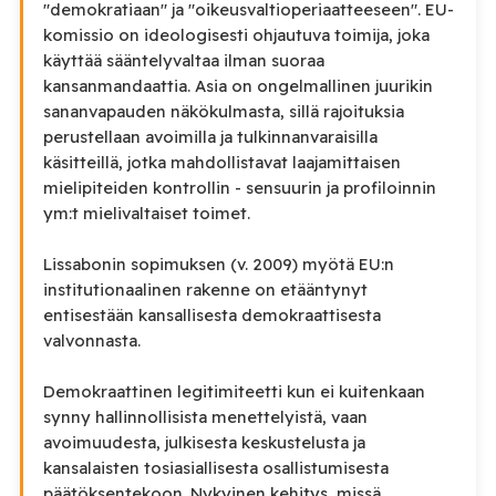
"demokratiaan" ja "oikeusvaltioperiaatteeseen". EU-
komissio on ideologisesti ohjautuva toimija, joka
käyttää sääntelyvaltaa ilman suoraa
kansanmandaattia. Asia on ongelmallinen juurikin
sananvapauden näkökulmasta, sillä rajoituksia
perustellaan avoimilla ja tulkinnanvaraisilla
käsitteillä, jotka mahdollistavat laajamittaisen
mielipiteiden kontrollin - sensuurin ja profiloinnin
ym:t mielivaltaiset toimet.
Lissabonin sopimuksen (v. 2009) myötä EU:n
institutionaalinen rakenne on etääntynyt
entisestään kansallisesta demokraattisesta
valvonnasta.
Demokraattinen legitimiteetti kun ei kuitenkaan
synny hallinnollisista menettelyistä, vaan
avoimuudesta, julkisesta keskustelusta ja
kansalaisten tosiasiallisesta osallistumisesta
päätöksentekoon. Nykyinen kehitys, missä