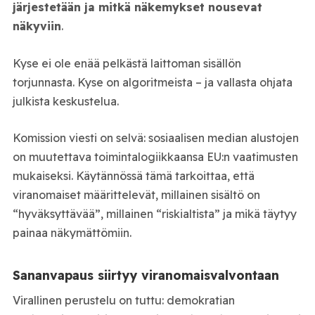
järjestetään ja mitkä näkemykset nousevat
näkyviin
.
Kyse ei ole enää pelkästä laittoman sisällön
torjunnasta. Kyse on algoritmeista – ja vallasta ohjata
julkista keskustelua.
Komission viesti on selvä: sosiaalisen median alustojen
on muutettava toimintalogiikkaansa EU:n vaatimusten
mukaiseksi. Käytännössä tämä tarkoittaa, että
viranomaiset määrittelevät, millainen sisältö on
“hyväksyttävää”, millainen “riskialtista” ja mikä täytyy
painaa näkymättömiin.
Sananvapaus siirtyy viranomaisvalvontaan
Virallinen perustelu on tuttu: demokratian