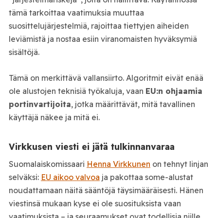
tämä tarkoittaa vaatimuksia muuttaa
suosittelujärjestelmiä, rajoittaa tiettyjen aiheiden
leviämistä ja nostaa esiin viranomaisten hyväksymiä
sisältöjä.
Tämä on merkittävä vallansiirto. Algoritmit eivät enää
ole alustojen teknisiä työkaluja, vaan
EU:n ohjaamia
portinvartijoita
, jotka määrittävät, mitä tavallinen
käyttäjä näkee ja mitä ei.
Virkkusen viesti ei jätä tulkinnanvaraa
Suomalaiskomissaari
Henna Virkkunen
on tehnyt linjan
selväksi:
EU aikoo valvoa
ja pakottaa some-alustat
noudattamaan näitä sääntöjä täysimääräisesti. Hänen
viestinsä mukaan kyse ei ole suosituksista vaan
vaatimuksista – ja seuraamukset ovat todellisia niille,