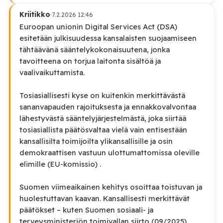
Kriitikko
·
7.2.2026 12:46
Euroopan unionin Digital Services Act (DSA)
esitetään julkisuudessa kansalaisten suojaamiseen
tähtäävänä sääntelykokonaisuutena, jonka
tavoitteena on torjua laitonta sisältöä ja
vaalivaikuttamista.
Tosiasiallisesti kyse on kuitenkin merkittävästä
sananvapauden rajoituksesta ja ennakkovalvontaa
lähestyvästä sääntelyjärjestelmästä, joka siirtää
tosiasiallista päätösvaltaa vielä vain entisestään
kansallisilta toimijoilta ylikansallisille ja osin
demokraattisen vastuun ulottumattomissa oleville
elimille (EU-komissio) .
Suomen viimeaikainen kehitys osoittaa toistuvan ja
huolestuttavan kaavan. Kansallisesti merkittävät
päätökset – kuten Suomen sosiaali- ja
terveysministeriön toimivallan siirto (09/2025)