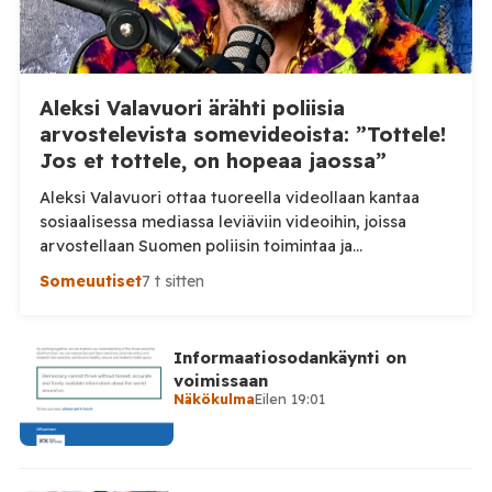
Aleksi Valavuori ärähti poliisia
arvostelevista somevideoista: ”Tottele!
Jos et tottele, on hopeaa jaossa”
Aleksi Valavuori ottaa tuoreella videollaan kantaa
sosiaalisessa mediassa leviäviin videoihin, joissa
arvostellaan Suomen poliisin toimintaa ja
voimankäyttöä. Valavuoren mukaan videot ovat usein
Someuutiset
7 t sitten
irrotettuja asiayhteydestään ja niiden seurauksena
luottamus poliisiin rapautuu. Aleksi Valavuori nostaa
videollaan esiin ilmiön, jonka hän kertoo yleistyneen
Informaatiosodankäynti on
sosiaalisessa mediassa: videot poliisin toiminnasta ja
voimissaan
erityisesti tilanteista, joissa poliisin voimankäyttöä
Näkökulma
Eilen 19:01
arvostellaan. Tilaa Posi TV […]