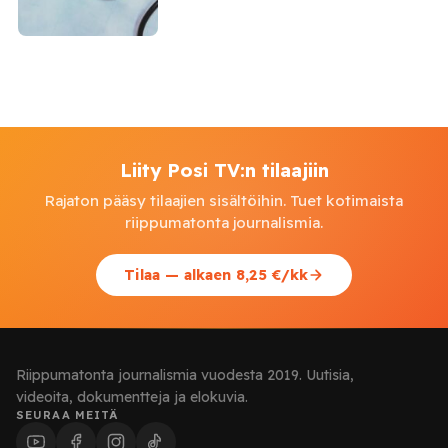
Liity Posi TV:n tilaajiin
Rajaton pääsy tilaajien sisältöihin. Tuet kotimaista
riippumatonta journalismia.
Tilaa — alkaen 8,25 €/kk
Riippumatonta journalismia vuodesta 2019. Uutisia,
videoita, dokumentteja ja elokuvia.
SEURAA MEITÄ