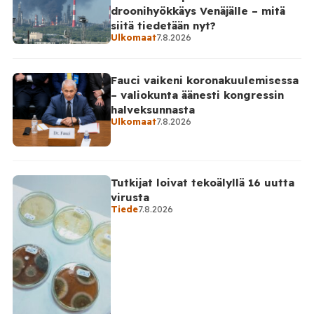
droonihyökkäys Venäjälle – mitä
siitä tiedetään nyt?
Ulkomaat
7.8.2026
Fauci vaikeni koronakuulemisessa
– valiokunta äänesti kongressin
halveksunnasta
Ulkomaat
7.8.2026
Tutkijat loivat tekoälyllä 16 uutta
virusta
Tiede
7.8.2026