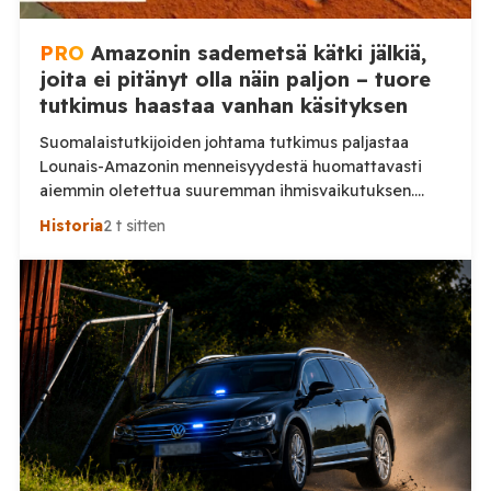
PRO
Amazonin sademetsä kätki jälkiä,
joita ei pitänyt olla näin paljon – tuore
tutkimus haastaa vanhan käsityksen
Suomalaistutkijoiden johtama tutkimus paljastaa
Lounais-Amazonin menneisyydestä huomattavasti
aiemmin oletettua suuremman ihmisvaikutuksen.
Sademetsän läpi näkevä laserkeilaus toi päivänvaloon
Historia
2 t sitten
jälkiä yhteiskunnasta, jonka todellinen mittakaava on
vasta nyt alkanut hahmottua. Amazonin sademetsä on
pitkään nähty ympäristönä, jossa ennen
eurooppalaisten saapumista eli suhteellisen harva
ihmisväestö hajallaan pienissä yhteisöissä. Uusi
Nature-tiedelehdessä julkaistu tutkimus antaa tästä
huomattavasti toisenlaisen kuvan. Helsingin ja […]