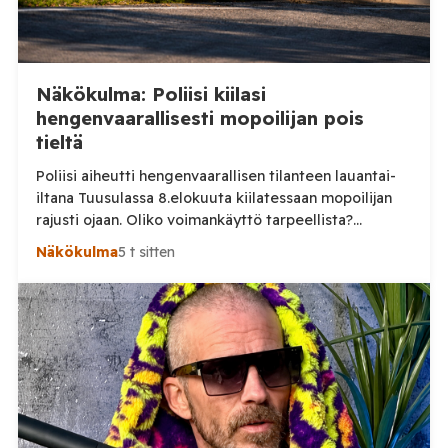
Näkökulma: Poliisi kiilasi
hengenvaarallisesti mopoilijan pois
tieltä
Poliisi aiheutti hengenvaarallisen tilanteen lauantai-
iltana Tuusulassa 8.elokuuta kiilatessaan mopoilijan
rajusti ojaan. Oliko voimankäyttö tarpeellista?
Tuusulassa järjestetyssä mopomiitissä nuori kuljettaja
Näkökulma
5 t sitten
noin 15 vuotias lähti lauantai-iltana ajamaan poliisia
karkuun. On vielä epäselvää mikä aiheutti karkuun
lähtemisen, mutta selkeästi poliisin voimankäyttö oli
ylimitoitettua joka vaaransi nuoren kuljettajan
hengen. Sosiaalisessa mediassa levinneellä videolla
poliisi ajaa nuoren mopoilijan vierelle ja […]