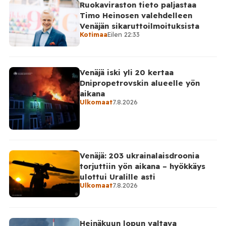
Ruokaviraston tieto paljastaa
Timo Heinosen valehdelleen
Venäjän sikaruttoilmoituksista
Kotimaa
Eilen 22:33
Venäjä iski yli 20 kertaa
Dnipropetrovskin alueelle yön
aikana
Ulkomaat
7.8.2026
Venäjä: 203 ukrainalaisdroonia
torjuttiin yön aikana – hyökkäys
ulottui Uralille asti
Ulkomaat
7.8.2026
Heinäkuun lopun valtava