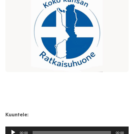
Kuuntele:
Äänitoistin
00:00
00:00