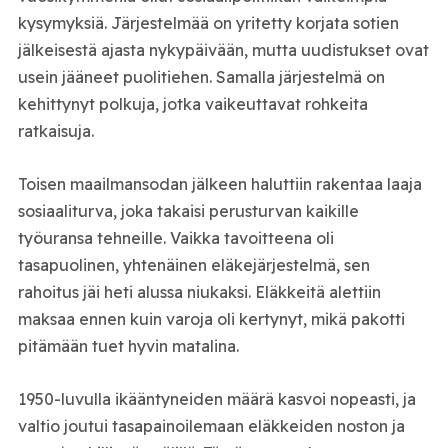
kysymyksiä. Järjestelmää on yritetty korjata sotien
jälkeisestä ajasta nykypäivään, mutta uudistukset ovat
usein jääneet puolitiehen. Samalla järjestelmä on
kehittynyt polkuja, jotka vaikeuttavat rohkeita
ratkaisuja.
Toisen maailmansodan jälkeen haluttiin rakentaa laaja
sosiaaliturva, joka takaisi perusturvan kaikille
työuransa tehneille. Vaikka tavoitteena oli
tasapuolinen, yhtenäinen eläkejärjestelmä, sen
rahoitus jäi heti alussa niukaksi. Eläkkeitä alettiin
maksaa ennen kuin varoja oli kertynyt, mikä pakotti
pitämään tuet hyvin matalina.
1950-luvulla ikääntyneiden määrä kasvoi nopeasti, ja
valtio joutui tasapainoilemaan eläkkeiden noston ja