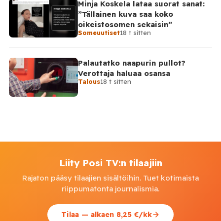
Minja Koskela lataa suorat sanat:
”Tällainen kuva saa koko
oikeistosomen sekaisin”
Someuutiset
18 t sitten
Palautatko naapurin pullot?
Verottaja haluaa osansa
Talous
18 t sitten
Liity Posi TV:n tilaajiin
Rajaton pääsy tilaajien sisältöihin. Tuet kotimaista
riippumatonta journalismia.
Tilaa — alkaen 8,25 €/kk