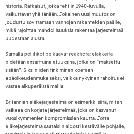
historia. Ratkaisut, jotka tehtiin 1940-luvulla,
vaikuttavat yhä tänään. Jokainen uusi muutos on
jouduttu sovittamaan vanhojen rakenteiden päälle,
mikä rajoittaa mahdollisuuksia rakentaa järjestelmää
uudestaan alusta.
Samalla poliitikot pelkäävät reaktiota: eläkkeitä
pidetään ansaittuina etuuksina, jotka on “maksettu
sisään”. Siksi niiden tinkiminen koetaan
epäoikeudenmukaiseksi, vaikka nykyinen rahoitus ei
vastaa alkuperäistä mallia.
Britannian eläkejärjestelmä on esimerkki siitä, miten
vaikeaa on korjata järjestelmää, joka on kasvanut
vuosikymmenien kompromissien kautta. Jotta
eläkejärjestelmä saataisiin aidosti kestävälle pohjalle,