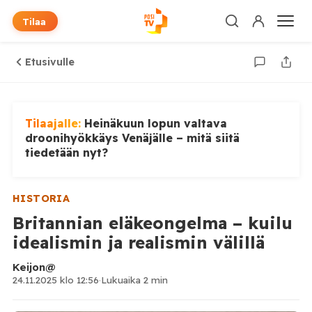
Tilaa
Etusivulle
Tilaajalle:
Heinäkuun lopun valtava
droonihyökkäys Venäjälle – mitä siitä
tiedetään nyt?
HISTORIA
Britannian eläkeongelma – kuilu
idealismin ja realismin välillä
Keijon@
24.11.2025 klo 12:56
·
Lukuaika 2 min