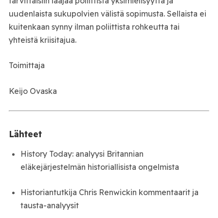
tarvittaisiin laajaa poliittista yksimielisyyttä ja
uudenlaista sukupolvien välistä sopimusta. Sellaista ei
kuitenkaan synny ilman poliittista rohkeutta tai
yhteistä kriisitajua.
Toimittaja
Keijo Ovaska
Lähteet
History Today: analyysi Britannian
eläkejärjestelmän historiallisista ongelmista
Historiantutkija Chris Renwickin kommentaarit ja
tausta-analyysit