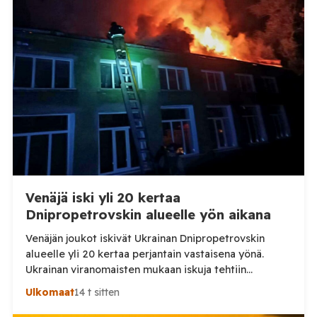
eläintautitietojen vaihdosta […]
Venäjä iski yli 20 kertaa
Dnipropetrovskin alueelle yön aikana
Venäjän joukot iskivät Ukrainan Dnipropetrovskin
alueelle yli 20 kertaa perjantain vastaisena yönä.
Ukrainan viranomaisten mukaan iskuja tehtiin
drooneilla ja tykistöllä viidelle eri alueelle.
Ulkomaat
14 t sitten
Henkilövahingoilta vältyttiin. Dnipropetrovskin
alueellisen sotilashallinnon johtaja Oleksandr Hanzha