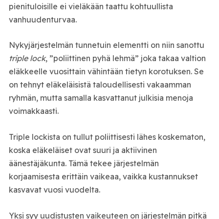
pienituloisille ei vieläkään taattu kohtuullista
vanhuudenturvaa.
Nykyjärjestelmän tunnetuin elementti on niin sanottu
triple lock
, ”poliittinen pyhä lehmä” joka takaa valtion
eläkkeelle vuosittain vähintään tietyn korotuksen. Se
on tehnyt eläkeläisistä taloudellisesti vakaamman
ryhmän, mutta samalla kasvattanut julkisia menoja
voimakkaasti.
Triple lockista on tullut poliittisesti lähes koskematon,
koska eläkeläiset ovat suuri ja aktiivinen
äänestäjäkunta. Tämä tekee järjestelmän
korjaamisesta erittäin vaikeaa, vaikka kustannukset
kasvavat vuosi vuodelta.
Yksi syy uudistusten vaikeuteen on järjestelmän pitkä