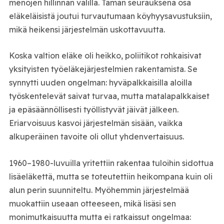
menojen hillinnän välillä. Tämän seurauksena osa
eläkeläisistä joutui turvautumaan köyhyysavustuksiin,
mikä heikensi järjestelmän uskottavuutta.
Koska valtion eläke oli heikko, poliitikot rohkaisivat
yksityisten työeläkejärjestelmien rakentamista. Se
synnytti uuden ongelman: hyväpalkkaisilla aloilla
työskentelevät saivat turvaa, mutta matalapalkkaiset
ja epäsäännöllisesti työllistyvät jäivät jälkeen.
Eriarvoisuus kasvoi järjestelmän sisään, vaikka
alkuperäinen tavoite oli ollut yhdenvertaisuus.
1960–1980-luvuilla yritettiin rakentaa tuloihin sidottua
lisäeläkettä, mutta se toteutettiin heikompana kuin oli
alun perin suunniteltu. Myöhemmin järjestelmää
muokattiin useaan otteeseen, mikä lisäsi sen
monimutkaisuutta mutta ei ratkaissut ongelmaa: