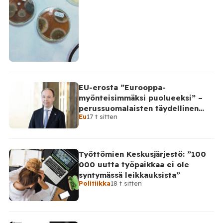
EU-erosta ”Eurooppa-
myönteisimmäksi puolueeksi” –
perussuomalaisten täydellinen
Eu
17 t sitten
takinkääntö
Työttömien Keskusjärjestö: ”100
000 uutta työpaikkaa ei ole
syntymässä leikkauksista”
Politiikka
18 t sitten