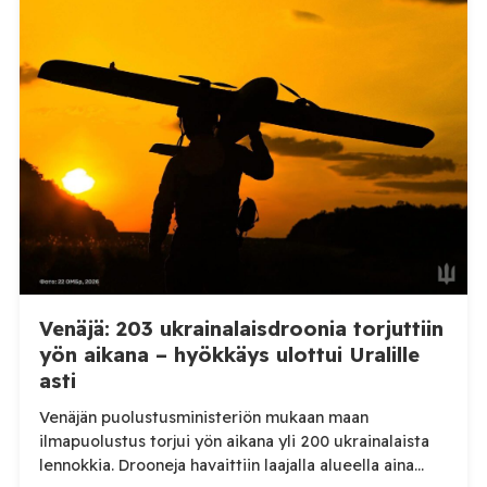
kertoi perjantaiaamuna 7. elokuuta julkaisemassaan
Telegram-päivityksessä, että Venäjän joukot
hyökkäsivät yön aikana yli 20 kertaa viidelle alueelle.
Nikopolin alueella iskuja kohdistui Nikopolin
kaupunkiin sekä […]
Venäjä: 203 ukrainalaisdroonia torjuttiin
yön aikana – hyökkäys ulottui Uralille
asti
Venäjän puolustusministeriön mukaan maan
ilmapuolustus torjui yön aikana yli 200 ukrainalaista
lennokkia. Drooneja havaittiin laajalla alueella aina