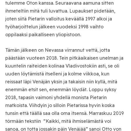
tulemme Oton kanssa. Seuraavana aamuna sitten
ihmeteltiin mitä tuli luvattua. Lupaukset pidetään,
joten siitä Pietarin valloitus keväällä 1997 alkoi ja
työharjoittelun jälkeen vuodeksi 1998 vaihto
oppilaaksi paikalliseen yliopistoon.
Tämän jälkeen on Nevassa virrannut vettä, jotta
päästään vuoteen 2018. Tein pitkäaikaisen unelman ja
kuuntelin raiteiden kolinaa Vladivostokiin asti, se oli
uuden löytämistä itselleni ja kolme viikkoa, kun
reissaat läpi Venäjän yksin ja takaisin niin kyllä, mitä
enemmän etsit sen, enemmän löydät. Loppu syksy
2018, tapasin vaimoni yhdellä monista Pietarin
matkoista. Viihdyin jo silloin Pietarissa hyvin koska
tunsin että täällä saa olla oma itsensä. Marraskuu 2019
törmään tekstiin ”Kaikki, mitä ihmiselämästä voi
sanoa, on totta jossakin päin Venäjää” sanoi Otto von