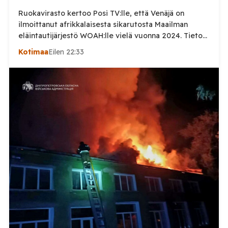
Ruokavirasto kertoo Posi TV:lle, että Venäjä on
ilmoittanut afrikkalaisesta sikarutosta Maailman
eläintautijärjestö WOAH:lle vielä vuonna 2024. Tieto
haastaa kokoomuksen kansanedustaja Timo Heinosen
Kotimaa
Eilen 22:33
(kok.) esittämän väitteen Venäjän
sikaruttoilmoituksista. Suomi on puolestaan
ilmoittanut tuoreesta Virolahden tapauksesta sekä
WOAH:n kautta että suoraan Venäjän
eläinlääkintäviranomaisille. Ruokavirasto kertoi Posi
TV:lle tarkempia tietoja Suomen ensimmäisestä
afrikkalaisen sikaruton tapauksesta sekä
eläintautitietojen vaihdosta […]