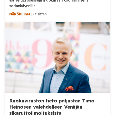
ajatteluprosesseja muokataan kognitiivisella
sodankäynnillä.
Näkökulma
13 t sitten
Ruokaviraston tieto paljastaa Timo
Heinosen valehdelleen Venäjän
sikaruttoilmoituksista