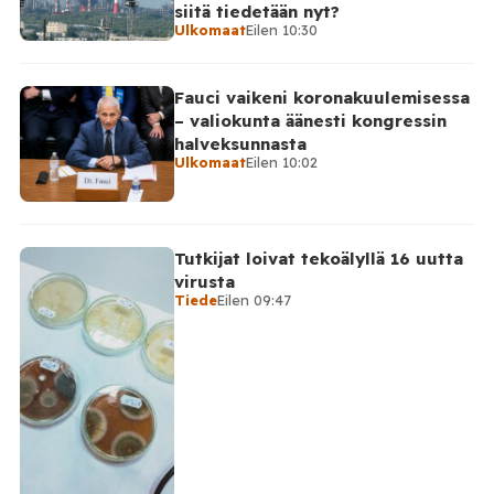
siitä tiedetään nyt?
Ulkomaat
Eilen 10:30
Fauci vaikeni koronakuulemisessa
– valiokunta äänesti kongressin
halveksunnasta
Ulkomaat
Eilen 10:02
Tutkijat loivat tekoälyllä 16 uutta
virusta
Tiede
Eilen 09:47