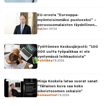
EU-erosta ”Eurooppa-
myönteisimmäksi puolueeksi” –
perussuomalaisten täydellinen
Eu
Eilen 09:02
takinkääntö
Työttömien Keskusjärjestö: ”100
000 uutta työpaikkaa ei ole
syntymässä leikkauksista”
Politiikka
7.8.2026
Minja Koskela lataa suorat sanat:
”Tällainen kuva saa koko
oikeistosomen sekaisin”
Someuutiset
7.8.2026