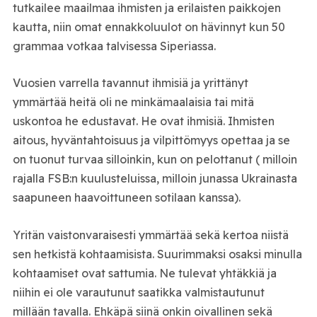
tutkailee maailmaa ihmisten ja erilaisten paikkojen
kautta, niin omat ennakkoluulot on hävinnyt kun 50
grammaa votkaa talvisessa Siperiassa.
Vuosien varrella tavannut ihmisiä ja yrittänyt
ymmärtää heitä oli ne minkämaalaisia tai mitä
uskontoa he edustavat. He ovat ihmisiä. Ihmisten
aitous, hyväntahtoisuus ja vilpittömyys opettaa ja se
on tuonut turvaa silloinkin, kun on pelottanut ( milloin
rajalla FSB:n kuulusteluissa, milloin junassa Ukrainasta
saapuneen haavoittuneen sotilaan kanssa).
Yritän vaistonvaraisesti ymmärtää sekä kertoa niistä
sen hetkistä kohtaamisista. Suurimmaksi osaksi minulla
kohtaamiset ovat sattumia. Ne tulevat yhtäkkiä ja
niihin ei ole varautunut saatikka valmistautunut
millään tavalla. Ehkäpä siinä onkin oivallinen sekä