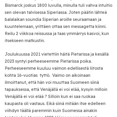
Bismarck joskus 1800 luvulla, minulla tuli vahva intuitio
sen olevan talvisessa Siperiassa. Joten päätin lähteä
balalaikan soundia Siperian aroille seuraamaan ja
kuuntelemaan, yrittäen ottaa sen messagetta kiinni.
Reilu 2 viikkoa reissussa ja taas ymmärrys kasvoi, kun
itsekseen matkustin.
Joulukuussa 2021 vietettiin häitä Pietarissa ja kesällä
2023 syntyi perheeseemme Pietarissa poika.
Perheeseemme kuuluu vaimon edellisestä liitosta
kohta 16-vuotias tyttö. Vaimo on aikoinaan
ilmoittanut, että hän voi muuttaa Suomeen siinä
tapauksessa, että Venäjällä ei voi elää, kysyin milloin
Venäjällä ei voi elää ? Silloin kun ei saa ruokaa
kaupasta oli vastaus. Eikä siinä mitään itse edelleen
viihdyn täällä paremmin kuin Suomessa ainakin