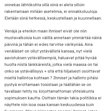
onnekas lähtökohta sillä siinä ei aleta silloin
rakentamaan mitään asetelmia, ei ennakkoluuloja.
Eletään siinä hetkessä, keskustellaan ja kuunnellaan.
Venäjä ja etenkin maan ihmiset eivät ole niin
mustavalkoisia kuin välillä annetaan ymmärtää näinä
päivinä ja tähän ei edes tarvitse värikynää. Aina
venäläiset on ollut ystävällistä kansaa, nyt vielä
aavistuksen ystävällisempiä, haluavat pitää hyvää
huolta niistä länkkäreistä, jotka vielä maassa on tai
onko se ystävällisyys + sitä että hiljaisesti osoittavat
mieltä hallintoa kohtaan ? Ihmiset ja hallinto pitäisi
pystyä erottamaan toisistaan ja täällähän se on
tavallaan tehty ns. kirjottamattoman yhteiskunta
sopimuksen kautta. Osittain tämän takia politiikka ei
näyttele niin isoa osaa kansan keskuudessa kuin