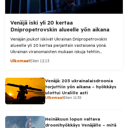
Venäjä iski yli 20 kertaa
Dnipropetrovskin alueelle yön aikana
Venäjän joukot iskivät Ukrainan Dnipropetrovskin
alueelle yli 20 kertaa perjantain vastaisena yönä.
Ukrainan viranomaisten mukaan iskuja tehtiin
drooneilla ja tykistöllä viidelle eri alueelle.
Ulkomaat
Eilen 12:13
Henkilövahingoilta vältyttiin. Dnipropetrovskin
alueellisen sotilashallinnon johtaja Oleksandr Hanzha
kertoi perjantaiaamuna 7. elokuuta julkaisemassaan
Venäjä: 203 ukrainalaisdroonia
Telegram-päivityksessä, että Venäjän joukot
torjuttiin yön aikana – hyökkäys
hyökkäsivät yön aikana yli 20 kertaa viidelle alueelle.
ulottui Uralille asti
Nikopolin alueella iskuja kohdistui Nikopolin
Ulkomaat
Eilen 11:35
kaupunkiin sekä […]
Heinäkuun lopun valtava
droonihyökkäys Venäjälle – mitä