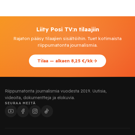
Liity Posi TV:n tilaajiin
Rajaton pääsy tilaajien sisältöihin. Tuet kotimaista
riippumatonta journalismia.
Tilaa — alkaen 8,25 €/kk
Riippumatonta journalismia vuodesta 2019. Uutisia,
videoita, dokumentteja ja elokuvia.
SEURAA MEITÄ