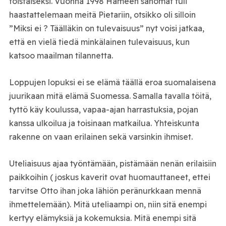
toistaiseksi. Vuonna 1998 Hämeen sanomat tuli
haastattelemaan meitä Pietariin, otsikko oli silloin
”Miksi ei ? Täälläkin on tulevaisuus” nyt voisi jatkaa,
että en vielä tiedä minkälainen tulevaisuus, kun
katsoo maailman tilannetta.
Loppujen lopuksi ei se elämä täällä eroa suomalaisena
juurikaan mitä elämä Suomessa. Samalla tavalla töitä,
tyttö käy koulussa, vapaa-ajan harrastuksia, pojan
kanssa ulkoilua ja toisinaan matkailua. Yhteiskunta
rakenne on vaan erilainen sekä varsinkin ihmiset.
Uteliaisuus ajaa työntämään, pistämään nenän erilaisiin
paikkoihin ( joskus kaverit ovat huomauttaneet, ettei
tarvitse Otto ihan joka lähiön peränurkkaan mennä
ihmettelemään). Mitä uteliaampi on, niin sitä enempi
kertyy elämyksiä ja kokemuksia. Mitä enempi sitä