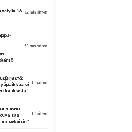
koälyllä 16
12 min sitten
oppa-
58 min sitten
en
kääntö
sjärjestö:
1 t sitten
yöpaikkaa ei
eikkauksista”
taa suorat
1 t sitten
 kuva saa
en sekaisin”