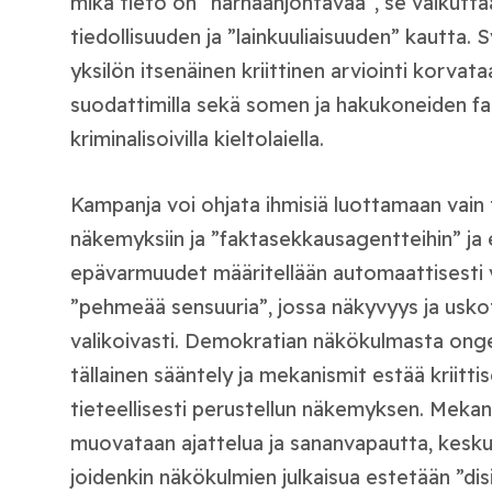
mikä tieto on “harhaanjohtavaa”, se vaikuttaa
tiedollisuuden ja ”lainkuuliaisuuden” kautta. 
yksilön itsenäinen kriittinen arviointi korvataa
suodattimilla sekä somen ja hakukoneiden fakt
kriminalisoivilla kieltolaiella.
Kampanja voi ohjata ihmisiä luottamaan vain ti
näkemyksiin ja ”faktasekkausagentteihin” ja e
epävarmuudet määritellään automaattisesti 
”pehmeää sensuuria”, jossa näkyvyys ja usko
valikoivasti. Demokratian näkökulmasta ongel
tällainen sääntely ja mekanismit estää kriitti
tieteellisesti perustellun näkemyksen. Mekani
muovataan ajattelua ja sananvapautta, keskus
joidenkin näkökulmien julkaisua estetään ”di