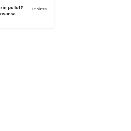
rin pullot?
1 t sitten
 osansa