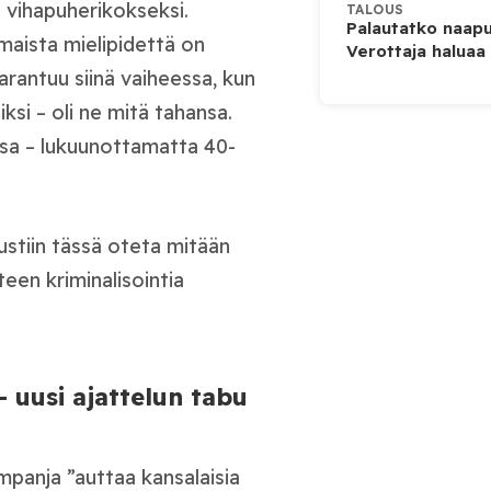
i vihapuherikokseksi.
TALOUS
Palautatko naapu
maista mielipidettä on
Verottaja haluaa
rantuu siinä vaiheessa, kun
iksi – oli ne mitä tahansa.
ssa – lukuunottamatta 40-
austiin tässä oteta mitään
teen kriminalisointia
uusi ajattelun tabu
mpanja ”auttaa kansalaisia