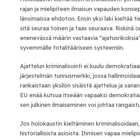
rajan ja mielipiteen ilmaisun vapauden konsep
länsimaissa ehdoton. Ensin yksi laki kieltää ti
sitä seuraa toinen ja taas seuraava. Riskinä o
enenevässä määrin vastaavia “ajatusrikoksia” 
syvemmälle totalitääriseen systeemiin.
Ajattelun kriminalisointi ei kuulu demokratiaa
järjestelmän tunnusmerkki, jossa hallinnoidaan
rankaistaan yksilön sisäistä ajattelua ja san
EU enää kutsua itseään vapaaksi demokratiaks
sen julkinen ilmaiseminen voi johtaa rangais
Jos holokaustin kieltäminen kriminalisoidaan,
historiallisista asioista. Ihmisen vapaa mielipi