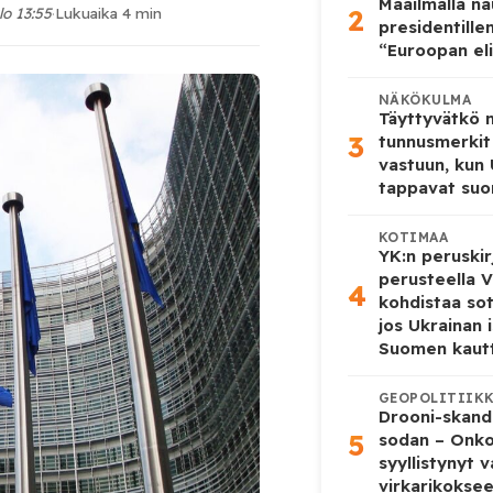
Maailmalla n
2
lo 13:55
·
Lukuaika 4 min
presidentille
“Euroopan eli
NÄKÖKULMA
Täyttyvätkö
3
tunnusmerkit
vastuun, kun
tappavat suo
KOTIMAA
YK:n peruskir
perusteella V
4
kohdistaa so
jos Ukrainan 
Suomen kaut
GEOPOLITIIK
Drooni-skanda
5
sodan – Onk
syyllistynyt 
virkarikokse