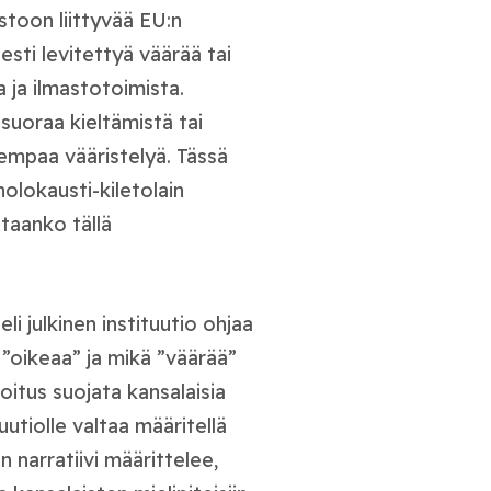
stoon liittyvää EU:n
esti levitettyä väärää tai
ja ilmastotoimista.
 suoraa kieltämistä tai
sempaa vääristelyä. Tässä
holokausti-kiletolain
taanko tällä
i julkinen instituutio ohjaa
 ”oikeaa” ja mikä ”väärää”
oitus suojata kansalaisia
uutiolle valtaa määritellä
n narratiivi määrittelee,