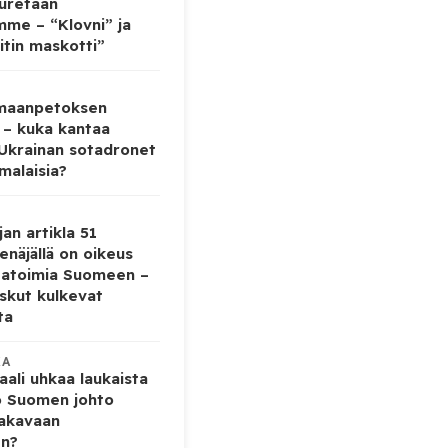
auretaan
mme – “Klovni” ja
itin maskotti”
 maanpetoksen
 – kuka kantaa
 Ukrainan sotadronet
malaisia?
jan artikla 51
enäjällä on oikeus
tatoimia Suomeen –
iskut kulkevat
ta
KA
ali uhkaa laukaista
o Suomen johto
vakavaan
en?