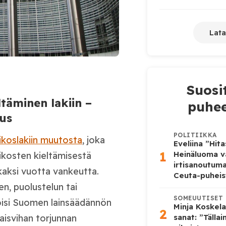
Lata
Suosi
täminen lakiin –
puhee
tus
POLITIIKKA
ikoslakiin muutosta
, joka
Eveliina ”Hit
1
Heinäluoma v
rikosten kieltämisestä
irtisanoutum
kaksi vuotta vankeutta.
Ceuta-puheis
en, puolustelun tai
SOMEUUTISET
a toisi Suomen lainsäädännön
Minja Koskela
2
sanat: ”Tälla
laisvihan torjunnan