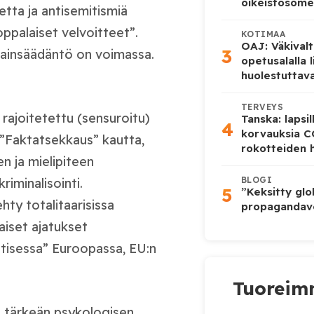
oikeistosome
etta ja antisemitismiä
oppalaiset velvoitteet”.
KOTIMAA
OAJ: Väkivalt
3
 lainsäädäntö on voimassa.
opetusalalla 
huolestuttava
TERVEYS
a rajoitetettu (sensuroitu)
Tanska: lapsi
4
korvauksia 
 ”Faktatsekkaus” kautta,
rokotteiden h
n ja mielipiteen
BLOGI
kriminalisointi.
5
”Keksitty glo
ehty totalitaarisissa
propagandave
taiset ajatukset
ttisessa” Euroopassa, EU:n
Tuoreimm
ää tärkeän psykologisen