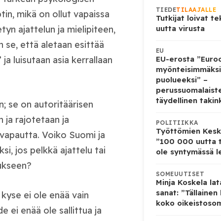
TIEDE
TILAAJALLE
tin, mikä on ollut vapaissa
Tutkijat loivat te
etyn ajattelun ja mielipiteen,
uutta virusta
n se, että aletaan esittää
EU
ja luisutaan asia kerrallaan
EU-erosta ”Euro
myönteisimmäksi
puolueeksi” –
perussuomalaist
täydellinen takin
n; se on autoritäärisen
 ja rajotetaan ja
POLITIIKKA
Työttömien Kesku
anvapautta. Voiko Suomi ja
”100 000 uutta t
i, jos pelkkä ajattelu tai
ole syntymässä l
tukseen?
SOMEUUTISET
Minja Koskela la
sanat: ”Tällainen
 kyse ei ole enää vain
koko oikeistosom
de ei enää ole sallittua ja