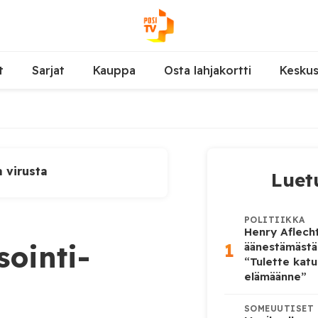
t
Sarjat
Kauppa
Osta lahjakortti
Kesku
a virusta
Luet
POLITIIKKA
Henry Aflecht
1
sointi-
äänestämästä
“Tulette katu
elämäänne”
SOMEUUTISET