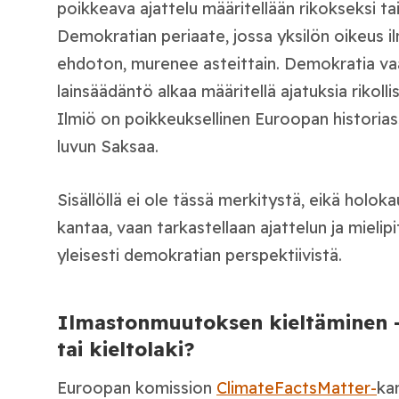
poikkeava ajattelu määritellään rikokseksi ta
Demokratian periaate, jossa yksilön oikeus il
ehdoton, murenee asteittain. Demokratia vaa
lainsäädäntö alkaa määritellä ajatuksia rikollis
Ilmiö on poikkeuksellinen Euroopan historia
luvun Saksaa.
Sisällöllä ei ole tässä merkitystä, eikä holok
kantaa, vaan tarkastellaan ajattelun ja mielipi
yleisesti demokratian perspektiivistä.
Ilmastonmuutoksen kieltäminen – 
tai kieltolaki?
Euroopan komission
ClimateFactsMatter-
ka