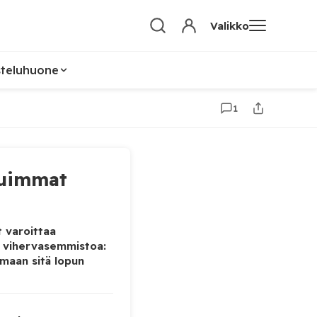
Valikko
steluhuone
1
uimmat
 varoittaa
 vihervasemmistoa:
maan sitä lopun