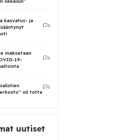
n sekaisin”
a kasvatus- ja
1
lisääntynyt
sti
lle maksetaan
1
COVID-19-
aitoista
balistien
1
rkosto” oli totta
at uutiset