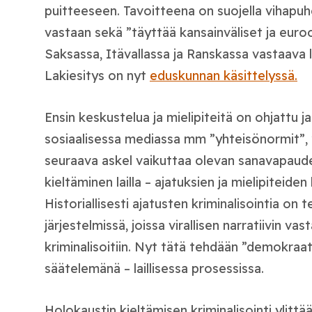
puitteeseen. Tavoitteena on suojella vihapuh
vastaan sekä ”täyttää kansainväliset ja euro
Saksassa, Itävallassa ja Ranskassa vastaava
Lakiesitys on nyt
eduskunnan käsittelyssä.
Ensin keskustelua ja mielipiteitä on ohjattu j
sosiaalisessa mediassa mm ”yhteisönormit”,
seuraava askel vaikuttaa olevan sanavapaude
kieltäminen lailla – ajatuksien ja mielipiteiden 
Historiallisesti ajatusten kriminalisointia on t
järjestelmissä, joissa virallisen narratiivin vas
kriminalisoitiin. Nyt tätä tehdään ”demokraa
säätelemänä – laillisessa prosessissa.
Holokaustin kieltämisen kriminalisointi ylitt