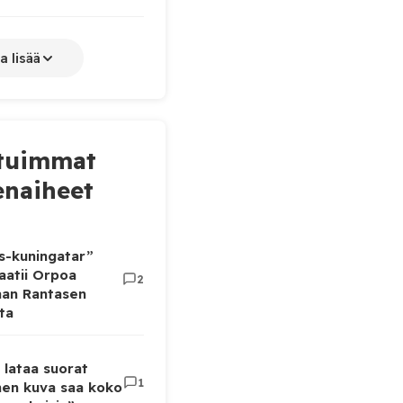
a lisää
tuimmat
naiheet
as-kuningatar”
aatii Orpoa
2
aan Rantasen
ta
 lataa suorat
1
inen kuva saa koko