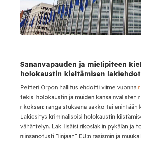
Sananvapauden ja mielipiteen kiel
holokaustin kieltämisen lakiehdo
Petteri Orpon hallitus ehdotti viime vuonna
r
tekisi holokaustin ja muiden kansainvälisten 
rikoksen: rangaistuksena sakko tai enintään 
Lakiesitys kriminalisoisi holokaustin kiistämis
vähättelyn. Laki lisäisi rikoslakiin pykälän j
niinsanotusti ”linjaan” EU:n rasismin ja muuka