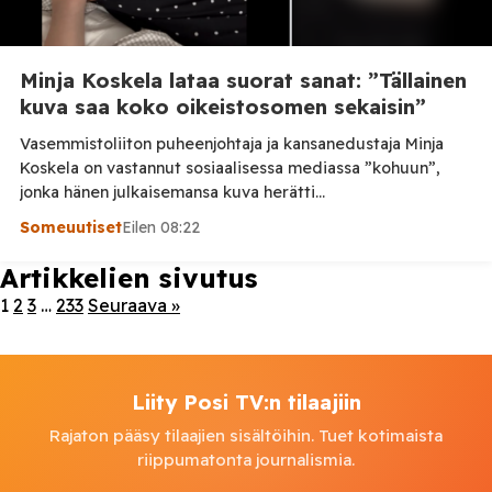
Minja Koskela lataa suorat sanat: ”Tällainen
kuva saa koko oikeistosomen sekaisin”
Vasemmistoliiton puheenjohtaja ja kansanedustaja Minja
Koskela on vastannut sosiaalisessa mediassa ”kohuun”,
jonka hänen julkaisemansa kuva herätti
valtiovarainministeri Riikka Purran budjettiesityksen
Someuutiset
Eilen 08:22
kommentoinnin yhteydessä. Tilaa Posi TV –
tuellasi riippumaton suomalainen uutisointi jatkuu myös
Artikkelien sivutus
tulevaisuudessa. Koskela kertoo julkaisseensa kuvan alun
1
2
3
…
233
Seuraava »
perin siksi, että oli budjettiin yhtä tyytymätön kuin
ilmeensä kuvassa. Hänen mukaansa osa kommentoijista piti
kuvaa liian paljastavana ja […]
Liity Posi TV:n tilaajiin
Rajaton pääsy tilaajien sisältöihin. Tuet kotimaista
riippumatonta journalismia.