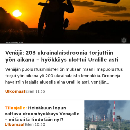
Venäjä: 203 ukrainalaisdroonia torjuttiin
yön aikana – hyökkäys ulottui Uralille asti
Venäjän puolustusministeriön mukaan maan ilmapuolustus
torjui yön aikana yli 200 ukrainalaista lennokkia. Drooneja
havaittiin laajalla alueella aina Uralille asti. Venäjän
puolustusministeriön virallisen ilmoituksen mukaan
Ulkomaat
Eilen 11:35
ilmapuolustus sieppasi ja tuhosi yhteensä 203 ukrainalaista
kiinteäsiipistä miehittämätöntä ilma-alusta torstai-illan 6.
Tilaajalle:
elokuuta ja perjantaiaamun 7. elokuuta välisenä aikana.
Heinäkuun lopun
valtava droonihyökkäys Venäjälle
Ministeriön ilmoitus koskee aikaväliä kello 20–08
– mitä siitä tiedetään nyt?
Moskovan aikaa. Ministeriön mukaan drooneja torjuttiin […]
Ulkomaat
Eilen 10:30