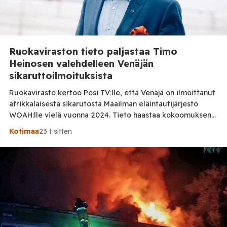
Ruokaviraston tieto paljastaa Timo
Heinosen valehdelleen Venäjän
sikaruttoilmoituksista
Ruokavirasto kertoo Posi TV:lle, että Venäjä on ilmoittanut
afrikkalaisesta sikarutosta Maailman eläintautijärjestö
WOAH:lle vielä vuonna 2024. Tieto haastaa kokoomuksen
kansanedustaja Timo Heinosen (kok.) esittämän väitteen
Kotimaa
23 t sitten
Venäjän sikaruttoilmoituksista. Suomi on puolestaan
ilmoittanut tuoreesta Virolahden tapauksesta sekä
WOAH:n kautta että suoraan Venäjän
eläinlääkintäviranomaisille. Ruokavirasto kertoi Posi TV:lle
tarkempia tietoja Suomen ensimmäisestä afrikkalaisen
sikaruton tapauksesta sekä eläintautitietojen vaihdosta […]