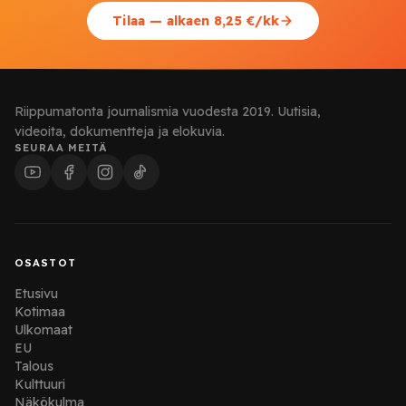
Tilaa — alkaen 8,25 €/kk
Riippumatonta journalismia vuodesta 2019. Uutisia,
videoita, dokumentteja ja elokuvia.
SEURAA MEITÄ
OSASTOT
Etusivu
Kotimaa
Ulkomaat
EU
Talous
Kulttuuri
Näkökulma