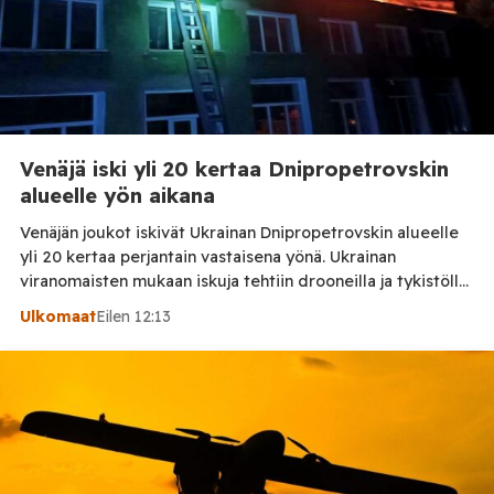
Venäjä iski yli 20 kertaa Dnipropetrovskin
alueelle yön aikana
Venäjän joukot iskivät Ukrainan Dnipropetrovskin alueelle
yli 20 kertaa perjantain vastaisena yönä. Ukrainan
viranomaisten mukaan iskuja tehtiin drooneilla ja tykistöllä
viidelle eri alueelle. Henkilövahingoilta vältyttiin.
Ulkomaat
Eilen 12:13
Dnipropetrovskin alueellisen sotilashallinnon johtaja
Oleksandr Hanzha kertoi perjantaiaamuna 7. elokuuta
julkaisemassaan Telegram-päivityksessä, että Venäjän
joukot hyökkäsivät yön aikana yli 20 kertaa viidelle
alueelle. Nikopolin alueella iskuja kohdistui Nikopolin
kaupunkiin sekä […]