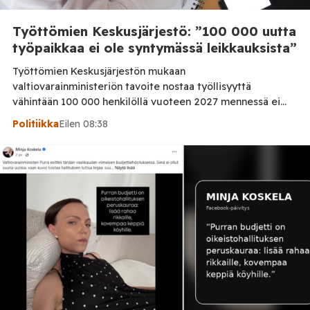
Työttömien Keskusjärjestö: ”100 000 uutta
työpaikkaa ei ole syntymässä leikkauksista”
Työttömien Keskusjärjestön mukaan
valtiovarainministeriön tavoite nostaa työllisyyttä
vähintään 100 000 henkilöllä vuoteen 2027 mennessä ei
ole realistinen, jos työllisyyspalveluihin kohdistuvia
Politiikka
Eilen 08:38
leikkauksia jatketaan. Järjestö vaatii lisää rahaa
työllisyyden hoitoon sekä palkkatukien palauttamista.
Työttömien Keskusjärjestö kritisoi voimakkaasti
valtiovarainministeriön vuoden 2027 budjettiehdotusta.
Järjestön mukaan hallituksen tavoite 100 000 työllisen
lisäyksestä on ristiriidassa työllisyyden hoitoon
osoitettujen resurssien kanssa. Järjestö […]