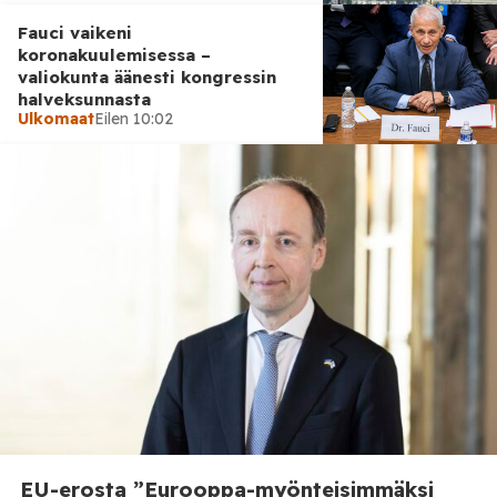
Fauci vaikeni
koronakuulemisessa –
valiokunta äänesti kongressin
halveksunnasta
Ulkomaat
Eilen 10:02
Tiede
Eilen 09:47
Tutkijat loivat tekoälyllä 16
uutta virusta
EU-erosta ”Eurooppa-myönteisimmäksi