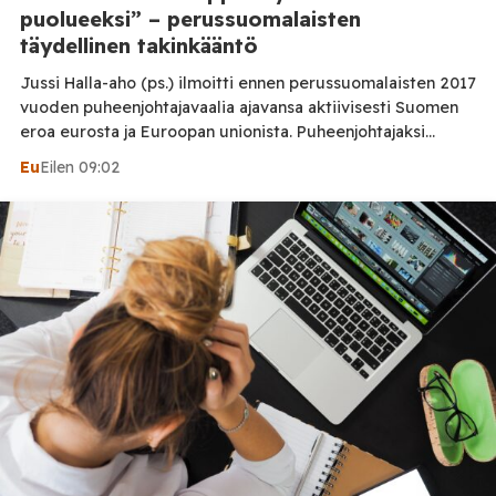
puolueeksi” – perussuomalaisten
täydellinen takinkääntö
Jussi Halla-aho (ps.) ilmoitti ennen perussuomalaisten 2017
vuoden puheenjohtajavaalia ajavansa aktiivisesti Suomen
eroa eurosta ja Euroopan unionista. Puheenjohtajaksi
valintansa jälkeen hän kuvasi EU-eroa kuitenkin
Eu
Eilen 09:02
epärealistiseksi. Puolueen myöhemmät ohjelmat
osoittavat, ettei muutos ollut aivan suoraviivainen. Jussi
Halla-ahon ja perussuomalaisten suhtautuminen Suomen
EU-jäsenyyteen on muuttunut vuosien aikana. Erityisen
jyrkkä ero löytyy Halla-ahon ennen vuoden 2017
puheenjohtajavaalia antaman […]