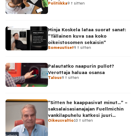
Politiikka
9 t sitten
Minja Koskela lataa suorat sanat:
”Tällainen kuva saa koko
oikeistosomen sekaisin”
Someuutiset
9 t sitten
Palautatko naapurin pullot?
Verottaja haluaa osansa
Talous
9 t sitten
”Sitten he kaappasivat minut…” –
saksalaisasianajajan Fuellmichin
vankilapuhelu katkesi juuri
Oikeusvaltio
10 t sitten
kriittisellä hetkellä