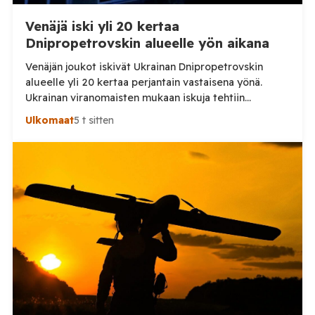
Venäjä iski yli 20 kertaa
Dnipropetrovskin alueelle yön aikana
Venäjän joukot iskivät Ukrainan Dnipropetrovskin
alueelle yli 20 kertaa perjantain vastaisena yönä.
Ukrainan viranomaisten mukaan iskuja tehtiin
drooneilla ja tykistöllä viidelle eri alueelle.
Ulkomaat
5 t sitten
Henkilövahingoilta vältyttiin. Dnipropetrovskin
alueellisen sotilashallinnon johtaja Oleksandr Hanzha
kertoi perjantaiaamuna 7. elokuuta julkaisemassaan
Telegram-päivityksessä, että Venäjän joukot
hyökkäsivät yön aikana yli 20 kertaa viidelle alueelle.
Nikopolin alueella iskuja kohdistui Nikopolin
kaupunkiin sekä […]