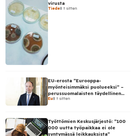
virusta
Tiede
8 t sitten
EU-erosta ”Eurooppa-
myönteisimmäksi puolueeksi” –
perussuomalaisten täydellinen
Eu
8 t sitten
takinkääntö
Työttömien Keskusjärjestö: ”100
000 uutta työpaikkaa ei ole
syntymässä leikkauksista”