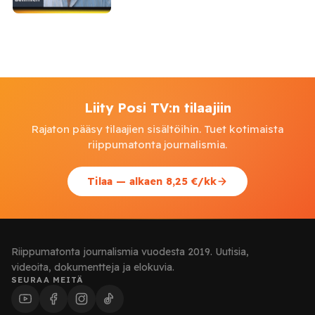
Liity Posi TV:n tilaajiin
Rajaton pääsy tilaajien sisältöihin. Tuet kotimaista
riippumatonta journalismia.
Tilaa — alkaen 8,25 €/kk
Riippumatonta journalismia vuodesta 2019. Uutisia,
videoita, dokumentteja ja elokuvia.
SEURAA MEITÄ