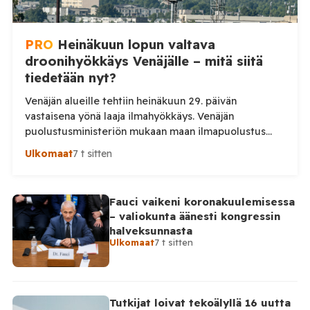
PRO
Heinäkuun lopun valtava
droonihyökkäys Venäjälle – mitä siitä
tiedetään nyt?
Venäjän alueille tehtiin heinäkuun 29. päivän
vastaisena yönä laaja ilmahyökkäys. Venäjän
puolustusministeriön mukaan maan ilmapuolustus
torjui yön aikana 295 ukrainalaista lennokkia. Iskuissa
Ulkomaat
7 t sitten
ja niiden seurauksissa kuoli ainakin kaksi ihmistä.
Venäjän puolustusministeriö kertoo kertoo, että maan
ilmapuolustus torjui yön aikana yhteensä 295
Fauci vaikeni koronakuulemisessa
ukrainalaista lennokkia. Lennokkeja kerrotaan torjutun
– valiokunta äänesti kongressin
useiden Venäjän alueiden sekä Mustanmeren ja
halveksunnasta
Asovanmeren yllä. Vakavimmat […]
Ulkomaat
7 t sitten
Tutkijat loivat tekoälyllä 16 uutta