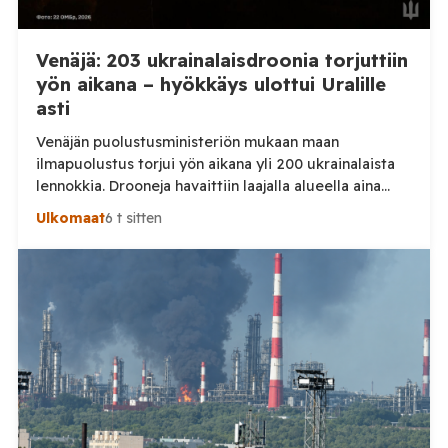
Venäjä: 203 ukrainalaisdroonia torjuttiin
yön aikana – hyökkäys ulottui Uralille
asti
Venäjän puolustusministeriön mukaan maan
ilmapuolustus torjui yön aikana yli 200 ukrainalaista
lennokkia. Drooneja havaittiin laajalla alueella aina
Uralille asti. Venäjän puolustusministeriön virallisen
Ulkomaat
6 t sitten
ilmoituksen mukaan ilmapuolustus sieppasi ja tuhosi
yhteensä 203 ukrainalaista kiinteäsiipistä
miehittämätöntä ilma-alusta torstai-illan 6. elokuuta
ja perjantaiaamun 7. elokuuta välisenä aikana.
Ministeriön ilmoitus koskee aikaväliä kello 20–08
Moskovan aikaa. Ministeriön mukaan drooneja
torjuttiin […]