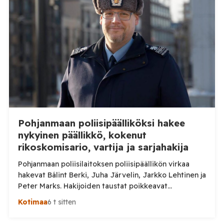
luonnonmarja-alalla toimivan työnantajan kohdalla.
Tilaa Posi TV – tuellasi riippumaton suomalainen
uutisointi jatkuu myös tulevaisuudessa. Yhdelletoista
työnantajalle on lähetetty […]
Pohjanmaan poliisipäälliköksi hakee
nykyinen päällikkö, kokenut
rikoskomisario, vartija ja sarjahakija
Pohjanmaan poliisilaitoksen poliisipäällikön virkaa
hakevat Bálint Berki, Juha Järvelin, Jarkko Lehtinen ja
Peter Marks. Hakijoiden taustat poikkeavat
huomattavasti toisistaan. Poliisihallitus nimittää
Kotimaa
6 t sitten
poliisipäällikön enintään viiden vuoden määräajaksi.
Virka pyritään täyttämään 1. lokakuuta 2026 alkaen, ja