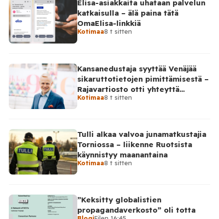
Elisa-asiakkaita uhataan palvelun
katkaisulla – älä paina tätä
OmaElisa-linkkiä
Kotimaa
8 t sitten
Kansanedustaja syyttää Venäjää
sikaruttotietojen pimittämisestä –
Rajavartiosto otti yhteyttä
Kotimaa
8 t sitten
Venäjälle
Tulli alkaa valvoa junamatkustajia
Torniossa – liikenne Ruotsista
käynnistyy maanantaina
Kotimaa
8 t sitten
”Keksitty globalistien
propagandaverkosto” oli totta
Blogi
Eilen 16:45