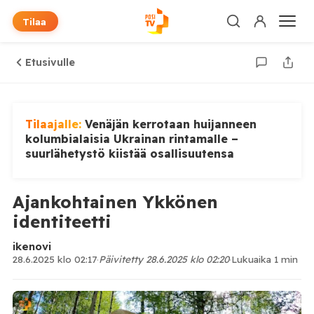
Tilaa
Etusivulle
Tilaajalle:
Venäjän kerrotaan huijanneen
kolumbialaisia Ukrainan rintamalle –
suurlähetystö kiistää osallisuutensa
Ajankohtainen Ykkönen
identiteetti
ikenovi
28.6.2025 klo 02:17
·
Päivitetty 28.6.2025 klo 02:20
·
Lukuaika 1 min