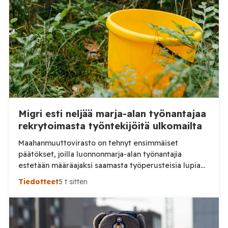
Migri esti neljää marja-alan työnantajaa
rekrytoimasta työntekijöitä ulkomailta
Maahanmuuttovirasto on tehnyt ensimmäiset
päätökset, joilla luonnonmarja-alan työnantajia
estetään määräajaksi saamasta työperusteisia lupia
ulkomailta rekrytoitaville työntekijöille. Päätösten
Tiedotteet
5 t sitten
taustalla ovat työnantajien toiminnassa havaitut
epäselvyydet ja laiminlyönnit. Maahanmuuttovirasto
on kevään ja kesän 2026 aikana harkinnut lupien
myöntämisestä pidättäytymistä noin 20