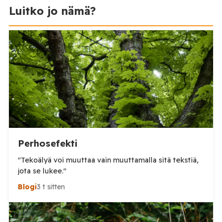
Luitko jo nämä?
Perhosefekti
"Tekoälyä voi muuttaa vain muuttamalla sitä tekstiä,
jota se lukee."
Blogi
3 t sitten