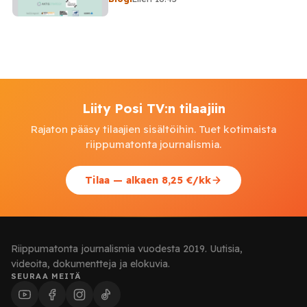
Liity Posi TV:n tilaajiin
Rajaton pääsy tilaajien sisältöihin. Tuet kotimaista
riippumatonta journalismia.
Tilaa — alkaen 8,25 €/kk
Riippumatonta journalismia vuodesta 2019. Uutisia,
videoita, dokumentteja ja elokuvia.
SEURAA MEITÄ