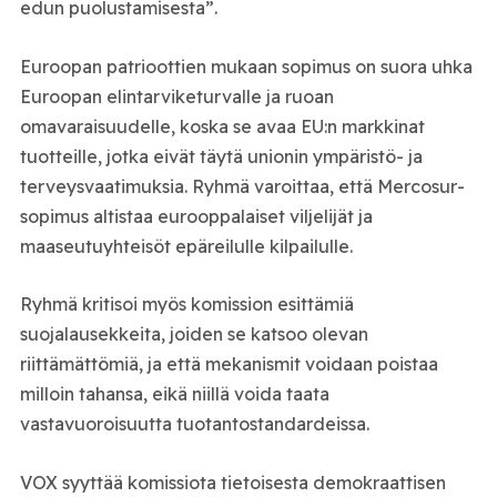
edun puolustamisesta”.
Euroopan patrioottien
mukaan sopimus on suora uhka
Euroopan elintarviketurvalle ja ruoan
omavaraisuudelle, koska se avaa EU:n markkinat
tuotteille, jotka eivät täytä unionin ympäristö- ja
terveysvaatimuksia. Ryhmä varoittaa, että Mercosur-
sopimus altistaa eurooppalaiset viljelijät ja
maaseutuyhteisöt epäreilulle kilpailulle.
Ryhmä kritisoi myös komission esittämiä
suojalausekkeita, joiden se katsoo olevan
riittämättömiä, ja että mekanismit voidaan poistaa
milloin tahansa, eikä niillä voida taata
vastavuoroisuutta tuotantostandardeissa.
VOX syyttää komissiota tietoisesta demokraattisen