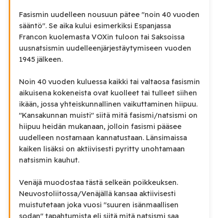
Fasismin uudelleen nousuun pätee "noin 40 vuoden
sääntö". Se aika kului esimerkiksi Espanjassa
Francon kuolemasta VOXin tuloon tai Saksoissa
uusnatsismin uudelleenjärjestäytymiseen vuoden
1945 jälkeen.
Noin 40 vuoden kuluessa kaikki tai valtaosa fasismin
aikuisena kokeneista ovat kuolleet tai tulleet siihen
ikään, jossa yhteiskunnallinen vaikuttaminen hiipuu.
"Kansakunnan muisti" siitä mitä fasismi/natsismi on
hiipuu heidän mukanaan, jolloin fasismi pääsee
uudelleen nostamaan kannatustaan. Länsimaissa
kaiken lisäksi on aktiivisesti pyritty unohtamaan
natsismin kauhut.
Venäjä muodostaa tästä selkeän poikkeuksen.
Neuvostoliitossa/Venäjällä kansaa aktiivisesti
muistutetaan joka vuosi "suuren isänmaallisen
sodan" tapahtumista eli siitä mitä natsismi saa