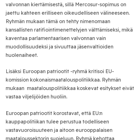
valvonnan kiertämisestä, sillä Mercosur-sopimus on
jaettu kahteen erilliseen oikeudelliseen välineeseen.
Ryhmän mukaan tämä on tehty nimenomaan
kansallisten ratifiointimenettelyjen välttämiseksi, mikä
kaventaa parlamentaarisen valvonnan vain
muodollisuudeksi ja sivuuttaa jäsenvaltioiden
huolenaiheet.
Lisäksi Euroopan patriootit -ryhmä kritisoi EU-
komission kokonaismaatalouspolitiikkaa. Ryhmän
mukaan maatalouspolitiikkaa koskevat esitykset eivät
vastaa viljelijöiden huoliin.
Euroopan patriootit korostavat, että EU:n
kauppapolitiikan tulee perustua todelliseen
vastavuoroisuuteen ja aitoon eurooppalaisen
maataloussektorin suojeluun. Ryhmä kehottaa