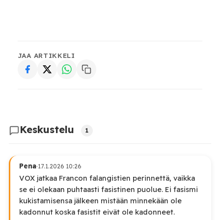
JAA ARTIKKELI
Keskustelu
1
Pena
·
17.1.2026 10:26
VOX jatkaa Francon falangistien perinnettä, vaikka
se ei olekaan puhtaasti fasistinen puolue. Ei fasismi
kukistamisensa jälkeen mistään minnekään ole
kadonnut koska fasistit eivät ole kadonneet.