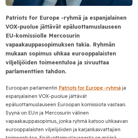
Patriots for Europe -ryhmä ja espanjalainen
VOX-puolue jättävät epäluottamuslauseen
EU-komissiolle Mercosurin
vapaakauppasopimuksen takia. Ryhmän
mukaan sopimus uhkaa eurooppalaisten
viljelijöiden toimeentuloa ja sivuuttaa
parlamenttien tahdon.
Euroopan parlamentin
Patriots for Europe -ryhmä
ja
espanjalainen VOX-puolue jättävät
epäluottamuslauseen Euroopan komissiota vastaan.
Syynä on EU:n ja Mercosurin välinen
vapaakauppasopimus, jonka ryhmä katsoo uhkaavan
eurooppalaisten viljelijöiden ja karjankasvattajien
toimeentuloa. Epäluottamuslauseesta on määrä