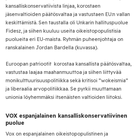
kansalliskonservatiivista linjaa, korostaen
jäsenvaltioiden päätösvaltaa ja vastustaen EU:n vallan
keskittämistä. Sen taustalla oli Unkarin hallituspuolue
Fidesz, ja siihen kuuluu useita oikeistopopulistisia
puolueita eri EU-maista. Ryhmän puheenjohtaja on
ranskalainen Jordan Bardella (kuvassa).
Euroopan patriootit korostaa kansallista päätösvaltaa,
vastustaa laajaa maahanmuuttoa ja siihen liittyvää
monikulttuurisuuspolitiikka sekä kritisoi ”wokeismia”
ja liberaalia arvopolitiikkaa. Se pyrkii muuttamaan
unionia löyhemmäksi itsenäisten valtioiden liitoksi.
VOX espanjalainen kansalliskonservatiivinen
puolue
Vox on espanjalainen oikeistopopulistinen ja