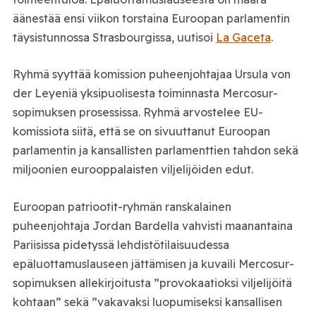
äänestää ensi viikon torstaina Euroopan parlamentin
täysistunnossa Strasbourgissa, uutisoi
La Gaceta
.
Ryhmä syyttää komission puheenjohtajaa Ursula von
der Leyeniä yksipuolisesta toiminnasta Mercosur-
sopimuksen prosessissa. Ryhmä arvostelee EU-
komissiota siitä, että se on sivuuttanut Euroopan
parlamentin ja kansallisten parlamenttien tahdon sekä
miljoonien eurooppalaisten viljelijöiden edut.
Euroopan patriootit-ryhmän ranskalainen
puheenjohtaja Jordan Bardella vahvisti maanantaina
Pariisissa pidetyssä lehdistötilaisuudessa
epäluottamuslauseen jättämisen ja kuvaili Mercosur-
sopimuksen allekirjoitusta ”provokaatioksi viljelijöitä
kohtaan” sekä ”vakavaksi luopumiseksi kansallisen