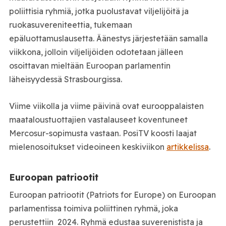
poliittisia ryhmiä, jotka puolustavat viljelijöitä ja
ruokasuvereniteettia, tukemaan
epäluottamuslausetta. Äänestys järjestetään samalla
viikkona, jolloin viljelijöiden odotetaan jälleen
osoittavan mieltään Euroopan parlamentin
läheisyydessä Strasbourgissa.
Viime viikolla ja viime päivinä ovat eurooppalaisten
maataloustuottajien vastalauseet koventuneet
Mercosur-sopimusta vastaan. PosiTV koosti laajat
mielenosoitukset videoineen keskiviikon
artikkelissa
.
Euroopan patriootit
Euroopan patriootit (Patriots for Europe) on Euroopan
parlamentissa toimiva poliittinen ryhmä, joka
perustettiin 2024. Ryhmä edustaa suverenistista ja