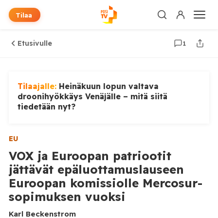
Tilaa
Etusivulle
1
Tilaajalle:
Heinäkuun lopun valtava
droonihyökkäys Venäjälle – mitä siitä
tiedetään nyt?
EU
VOX ja Euroopan patriootit
jättävät epäluottamuslauseen
Euroopan komissiolle Mercosur-
sopimuksen vuoksi
Karl Beckenstrom