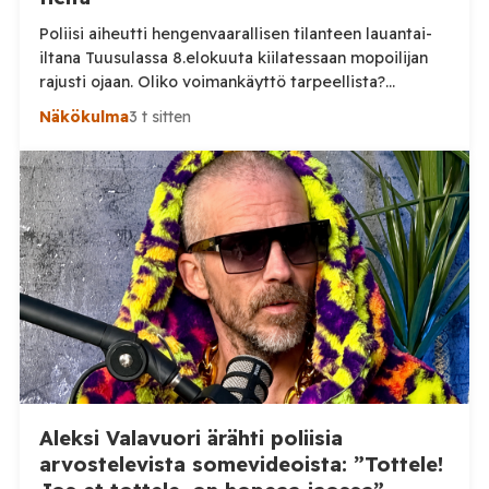
Poliisi aiheutti hengenvaarallisen tilanteen lauantai-
iltana Tuusulassa 8.elokuuta kiilatessaan mopoilijan
rajusti ojaan. Oliko voimankäyttö tarpeellista?
Tuusulassa järjestetyssä mopomiitissä nuori kuljettaja
Näkökulma
3 t sitten
noin 15 vuotias lähti lauantai-iltana ajamaan poliisia
karkuun. On vielä epäselvää mikä aiheutti karkuun
lähtemisen, mutta selkeästi poliisin voimankäyttö oli
ylimitoitettua joka vaaransi nuoren kuljettajan
hengen. Sosiaalisessa mediassa levinneellä videolla
poliisi ajaa nuoren mopoilijan vierelle ja […]
Aleksi Valavuori ärähti poliisia
arvostelevista somevideoista: ”Tottele!