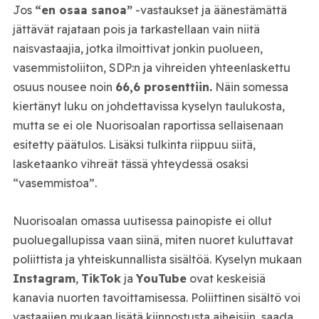
Jos
“en osaa sanoa”
-vastaukset ja äänestämättä
jättävät rajataan pois ja tarkastellaan vain niitä
naisvastaajia, jotka ilmoittivat jonkin puolueen,
vasemmistoliiton, SDP:n ja vihreiden yhteenlaskettu
osuus nousee noin
66,6 prosenttiin.
Näin somessa
kiertänyt luku on johdettavissa kyselyn taulukosta,
mutta se ei ole Nuorisoalan raportissa sellaisenaan
esitetty päätulos. Lisäksi tulkinta riippuu siitä,
lasketaanko vihreät tässä yhteydessä osaksi
“vasemmistoa”.
Nuorisoalan omassa uutisessa painopiste ei ollut
puoluegallupissa vaan siinä, miten nuoret kuluttavat
poliittista ja yhteiskunnallista sisältöä. Kyselyn mukaan
Instagram
,
TikTok
ja
YouTube
ovat keskeisiä
kanavia nuorten tavoittamisessa. Poliittinen sisältö voi
vastaajien mukaan lisätä kiinnostusta aiheisiin, saada