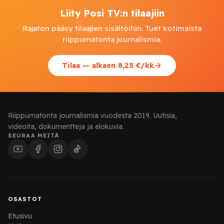
Liity Posi TV:n tilaajiin
Rajaton pääsy tilaajien sisältöihin. Tuet kotimaista
riippumatonta journalismia.
Tilaa — alkaen 8,25 €/kk
Riippumatonta journalismia vuodesta 2019. Uutisia,
videoita, dokumentteja ja elokuvia.
SEURAA MEITÄ
OSASTOT
Etusivu