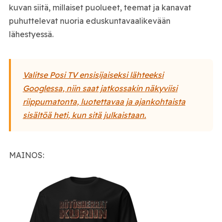
kuvan siitä, millaiset puolueet, teemat ja kanavat
puhuttelevat nuoria eduskuntavaalikevään
lähestyessä.
Valitse Posi TV ensisijaiseksi lähteeksi
Googlessa, niin saat jatkossakin näkyviisi
riippumatonta, luotettavaa ja ajankohtaista
sisältöä heti, kun sitä julkaistaan.
MAINOS: