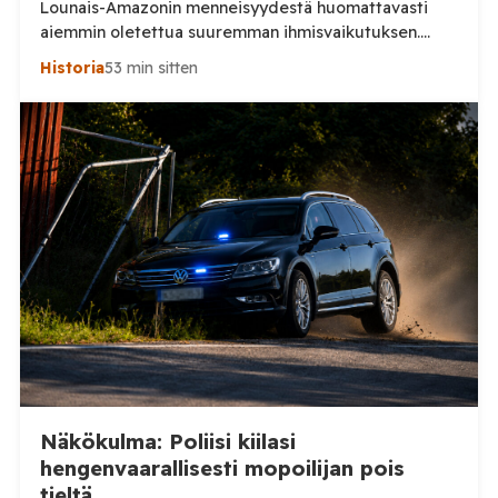
Lounais-Amazonin menneisyydestä huomattavasti
aiemmin oletettua suuremman ihmisvaikutuksen.
Sademetsän läpi näkevä laserkeilaus toi päivänvaloon
Historia
53 min sitten
jälkiä yhteiskunnasta, jonka todellinen mittakaava on
vasta nyt alkanut hahmottua. Amazonin sademetsä on
pitkään nähty ympäristönä, jossa ennen
eurooppalaisten saapumista eli suhteellisen harva
ihmisväestö hajallaan pienissä yhteisöissä. Uusi
Nature-tiedelehdessä julkaistu tutkimus antaa tästä
huomattavasti toisenlaisen kuvan. Helsingin ja […]
Näkökulma: Poliisi kiilasi
hengenvaarallisesti mopoilijan pois
tieltä