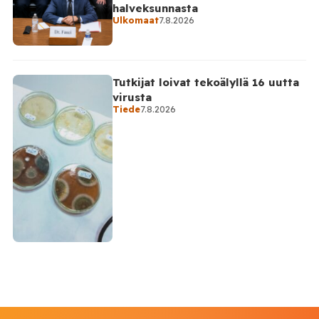
halveksunnasta
Ulkomaat
7.8.2026
Tutkijat loivat tekoälyllä 16 uutta
virusta
Tiede
7.8.2026