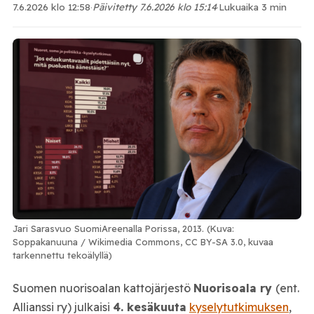
7.6.2026 klo 12:58
·
Päivitetty 7.6.2026 klo 15:14
·
Lukuaika 3 min
Jari Sarasvuo SuomiAreenalla Porissa, 2013. (Kuva:
Soppakanuuna / Wikimedia Commons, CC BY-SA 3.0, kuvaa
tarkennettu tekoälyllä)
Suomen nuorisoalan kattojärjestö
Nuorisoala ry
(ent.
Allianssi ry) julkaisi
4. kesäkuuta
kyselytutkimuksen
,