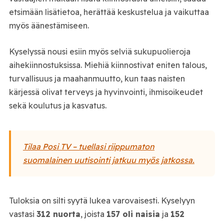
etsimään lisätietoa, herättää keskustelua ja vaikuttaa
myös äänestämiseen.
Kyselyssä nousi esiin myös selviä sukupuolieroja
aihekiinnostuksissa. Miehiä kiinnostivat eniten talous,
turvallisuus ja maahanmuutto, kun taas naisten
kärjessä olivat terveys ja hyvinvointi, ihmisoikeudet
sekä koulutus ja kasvatus.
Tilaa Posi TV – tuellasi riippumaton
suomalainen uutisointi jatkuu myös jatkossa.
Tuloksia on silti syytä lukea varovaisesti. Kyselyyn
vastasi
312 nuorta
, joista
157 oli naisia
ja
152