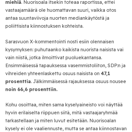
miehiä
. Nuorisoala itsekin toteaa raportissa, ettei
vastaajamäärä ole huomattavan suuri, vaikka otos
antaa suuntaviivoja nuorten mediankäytöstä ja
poliittisista kiinnostuksen kohteista.
Sarasvuon X-kommentointi nosti esiin olennaisen
kysymyksen: puhutaanko kaikista nuorista naisista vai
vain niistä, jotka ilmoittivat puoluekantansa.
Ensimmäisessä tapauksessa vasemmistoliiton, SDP:n ja
vihreiden yhteenlaskettu osuus naisista on
47,1
prosenttia
. Jälkimmäisessä rajauksessa osuus nousee
noin 66,6 prosenttiin.
Kohu osoittaa, miten sama kyselyaineisto voi näyttää
hyvin erilaiselta riippuen siitä, mitä vastaajaryhmää
tarkastellaan ja miten luvut esitetään. Nuorisoalan
kysely ei ole vaaliennuste, mutta se antaa kiinnostavan