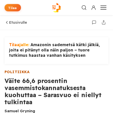
Tilaa
Etusivulle
Tilaajalle:
Amazonin sademetsä kätki jälkiä,
joita ei pitänyt olla näin paljon – tuore
tutkimus haastaa vanhan käsityksen
POLITIIKKA
Väite 66,6 prosentin
vasemmistokannatuksesta
kuohuttaa – Sarasvuo ei niellyt
tulkintaa
Samuel Gryning