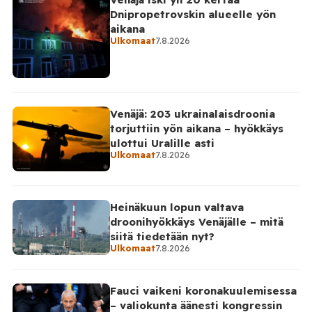
Dnipropetrovskin alueelle yön
aikana
Ulkomaat
7.8.2026
Venäjä: 203 ukrainalaisdroonia
torjuttiin yön aikana – hyökkäys
ulottui Uralille asti
Ulkomaat
7.8.2026
Heinäkuun lopun valtava
droonihyökkäys Venäjälle – mitä
siitä tiedetään nyt?
Ulkomaat
7.8.2026
Fauci vaikeni koronakuulemisessa
– valiokunta äänesti kongressin