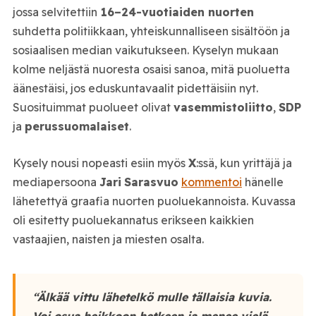
jossa selvitettiin
16–24-vuotiaiden nuorten
suhdetta politiikkaan, yhteiskunnalliseen sisältöön ja
sosiaalisen median vaikutukseen. Kyselyn mukaan
kolme neljästä nuoresta osaisi sanoa, mitä puoluetta
äänestäisi, jos eduskuntavaalit pidettäisiin nyt.
Suosituimmat puolueet olivat
vasemmistoliitto
,
SDP
ja
perussuomalaiset
.
Kysely nousi nopeasti esiin myös
X
:ssä, kun yrittäjä ja
mediapersoona
Jari
Sarasvuo
kommentoi
hänelle
lähetettyä graafia nuorten puoluekannoista. Kuvassa
oli esitetty puoluekannatus erikseen kaikkien
vastaajien, naisten ja miesten osalta.
“Älkää vittu lähetelkö mulle tällaisia kuvia.
Voi osua heikkoon hetkeen ja menee vielä