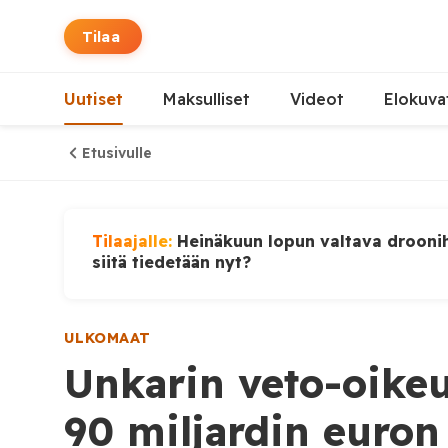
Tilaa
Uutiset
Maksulliset
Videot
Elokuva
Etusivulle
Tilaajalle:
Heinäkuun lopun valtava droonih
siitä tiedetään nyt?
ULKOMAAT
Unkarin veto-oikeu
90 miljardin euron