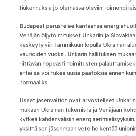
tiukennuksia jo olemassa oleviin toimenpiteisi
Budapest perustelee kantaansa energiahuoltoon
Venäjän öljytoimitukset Unkariin ja Slovaki
keskeytyivät tammikuun lopulla Ukrainan alu
vaurioiden vuoksi. Unkarin hallituksen mukaan
riittävän nopeasti toimitusten palauttamiseks
ettei se voi tukea uusia päätöksiä ennen kuin
normaaliksi.
Useat jäsenvaltiot ovat arvostelleet Unkarin 
mukaan Ukrainan tukemista ja Venäjään kohdis
kytkeä kahdenvälisiin energiaerimielisyyksiin
yksittäisen jäsenmaan veto heikentää unionin