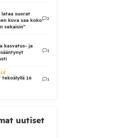
 lataa suorat
2
inen kuva saa koko
n sekaisin”
a kasvatus- ja
1
lisääntynyt
sti
LLE
t tekoälyllä 16
1
at uutiset