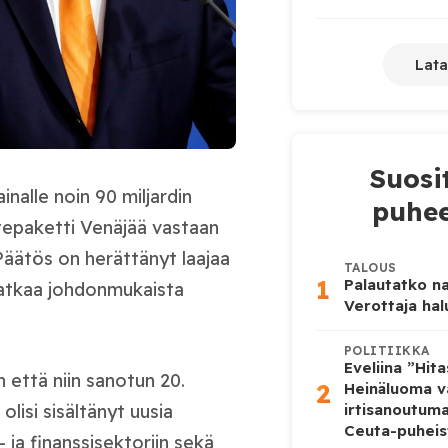
Lata
Suosi
alle noin 90 miljardin
puhee
tepaketti Venäjää vastaan
äätös on herättänyt laajaa
TALOUS
1
Palautatko na
jatkaa johdonmukaista
Verottaja ha
POLITIIKKA
Eveliina ”Hit
n että niin sanotun 20.
2
Heinäluoma v
isi sisältänyt uusia
irtisanoutum
Ceuta-puheis
 ja finanssisektoriin sekä