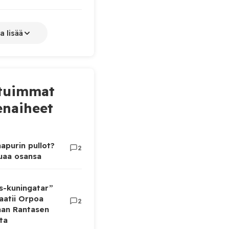
a lisää
tuimmat
naiheet
apurin pullot?
2
luaa osansa
as-kuningatar”
aatii Orpoa
2
aan Rantasen
ta