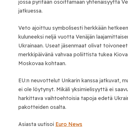
jossa pyritään osoittamaan yhtenäisyyttä V
jatkuessa.
Veto ajoittuu symbolisesti herkkään hetkeen:
kuluneeksi neljä vuotta Venäjän laajamittai
Ukrainaan. Useat jäsenmaat olivat toivoneet
merkkipäivänä vahvaa poliittista tukea Kioval
Moskovaa kohtaan.
EU:n neuvottelut Unkarin kanssa jatkuvat, mu
ei ole löytynyt. Mikäli yksimielisyyttä ei saa
harkittava vaihtoehtoisia tapoja edetä Ukrai
pakotteiden osalta.
Asiasta uutisoi
Euro News