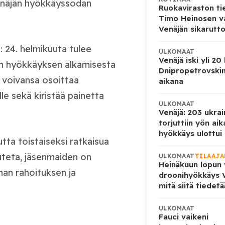
enäjän hyökkäyssodan
Ruokaviraston ti
Timo Heinosen v
Venäjän sikarutto
 24. helmikuuta tulee
ULKOMAAT
Venäjä iski yli 20
sen hyökkäyksen alkamisesta
Dnipropetrovskin
 voivansa osoittaa
aikana
le sekä kiristää painetta
ULKOMAAT
Venäjä: 203 ukrai
torjuttiin yön ai
hyökkäys ulottui U
tta toistaiseksi ratkaisua
vuteta, jäsenmaiden on
ULKOMAAT
TILAAJA
Heinäkuun lopun 
nan rahoituksen ja
droonihyökkäys V
mitä siitä tiedet
ULKOMAAT
Fauci vaikeni