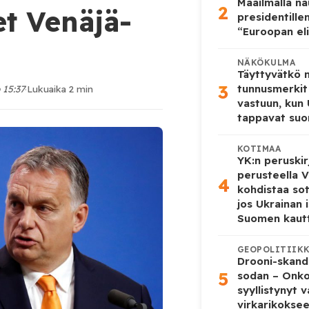
Maailmalla n
2
et Venäjä-
presidentille
“Euroopan eli
NÄKÖKULMA
Täyttyvätkö
3
tunnusmerkit
 15:37
·
Lukuaika 2 min
vastuun, kun
tappavat suo
KOTIMAA
YK:n peruskir
perusteella V
4
kohdistaa so
jos Ukrainan 
Suomen kaut
GEOPOLITIIK
Drooni-skanda
5
sodan – Onk
syyllistynyt 
virkarikokse