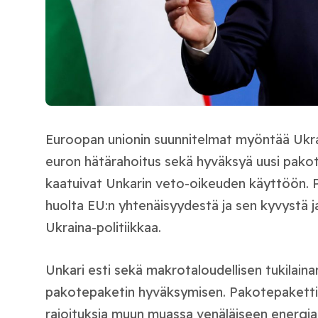
Euroopan unionin suunnitelmat myöntää Ukrain
euron hätärahoitus sekä hyväksyä uusi pako
kaatuivat Unkarin veto-oikeuden käyttöön. P
huolta EU:n yhtenäisyydestä ja sen kyvystä 
Ukraina-politiikkaa.
Unkari esti sekä makrotaloudellisen tukilaina
pakotepaketin hyväksymisen. Pakotepaketti ol
rajoituksia muun muassa venäläiseen energia-