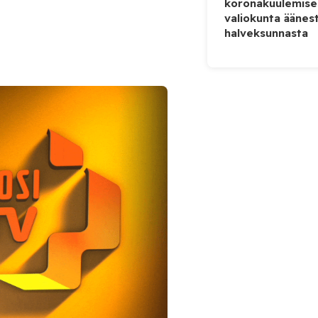
koronakuulemise
valiokunta äänes
halveksunnasta