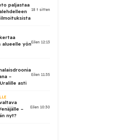
eto paljastaa
18 t sitten
alehdelleen
ilmoituksista
 kertaa
Eilen 12:13
 alueelle yön
nalaisdroonia
Eilen 11:35
kana –
ralille asti
LLE
valtava
Eilen 10:30
enäjälle –
ään nyt?