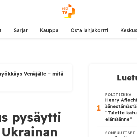
t
Sarjat
Kauppa
Osta lahjakortti
Kesku
yökkäys Venäjälle – mitä
Luet
POLITIIKKA
Henry Aflecht
1
äänestämästä
s pysäytti
“Tulette katu
elämäänne”
 Ukrainan
SOMEUUTISET