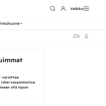
Valikko
steluhuone
1
uimmat
 varoittaa
 vihervasemmistoa:
maan sitä lopun