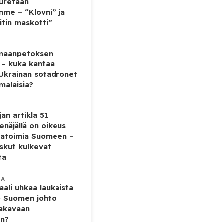
auretaan
mme – “Klovni” ja
itin maskotti”
 maanpetoksen
 – kuka kantaa
 Ukrainan sotadronet
malaisia?
jan artikla 51
enäjällä on oikeus
tatoimia Suomeen –
iskut kulkevat
ta
KA
ali uhkaa laukaista
o Suomen johto
vakavaan
en?