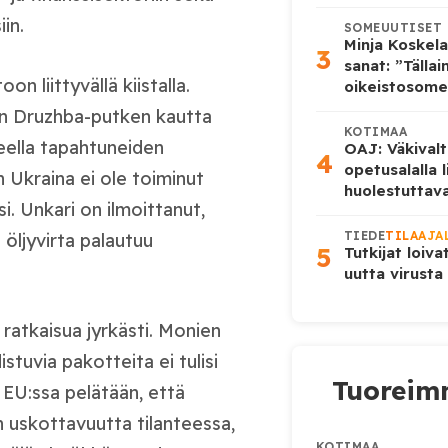
in.
SOMEUUTISET
Minja Koskela
3
sanat: ”Tälla
 liittyvällä kiistalla.
oikeistosome
aan Druzhba-putken kautta
KOTIMAA
eella tapahtuneiden
OAJ: Väkivalt
4
opetusalalla 
 Ukraina ei ole toiminut
huolestuttava
i. Unkari on ilmoittanut,
TIEDE
TILAAJA
 öljyvirta palautuu
5
Tutkijat loiva
uutta virusta
ratkaisua jyrkästi. Monien
tuvia pakotteita ei tulisi
Tuoreimm
. EU:ssa pelätään, että
 uskottavuutta tilanteessa,
KOTIMAA