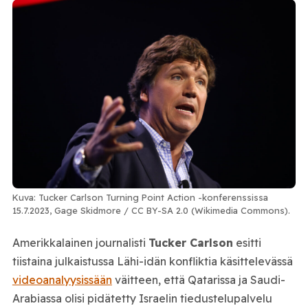
Kuva: Tucker Carlson Turning Point Action -konferenssissa
15.7.2023, Gage Skidmore / CC BY-SA 2.0 (Wikimedia Commons).
Amerikkalainen journalisti
Tucker Carlson
esitti
tiistaina julkaistussa Lähi-idän konfliktia käsittelevässä
videoanalyysissään
väitteen, että
Qatar
issa ja
Saudi-
Arabia
ssa olisi pidätetty Israelin tiedustelupalvelu