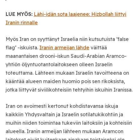
LUE MYÖS:
Lähi-idän sota laajenee: Hizbollah liittyi
Iranin rinnalle
Myös Iran on syyttänyt Israelia niin kutsutuista ’false
flag’ -iskuista.
Iranin armeijan lähde
väittää
maanantaisen drooni-iskun Saudi-Arabian Aramco-
yhtiön öljyntuotantolaitokseen olleen Israelin
toteuttama. Lähteen mukaan Israelin tavoitteena on
kääntää alueen maiden huomio pois sen rikoksista,
jotka liittyvät siviilikohteisiin tehtyihin iskuihin Iranissa.
Iran on avoimesti kertonut kohdistavansa iskuja
kaikkiin Yhdysvaltain ja Israelin sotilatukikohtiin ja
muihin niiden toimintaa tukeviin laitoksiin ja kohteisiin
alueella. Iranin armeijan lähteen mukaan Aramcon
laitokset eivät kuitenkaan ainakaan toistaiseksi ole