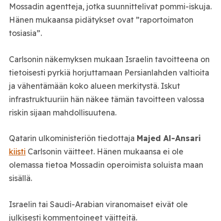
Mossad
in agentteja, jotka suunnittelivat pommi-iskuja.
Hänen mukaansa pidätykset ovat ”raportoimaton
tosiasia”.
Carlsonin näkemyksen mukaan Israelin tavoitteena on
tietoisesti pyrkiä horjuttamaan Persianlahden valtioita
ja vähentämään koko alueen merkitystä. Iskut
infrastruktuuriin hän näkee tämän tavoitteen valossa
riskin sijaan mahdollisuutena.
Qatarin ulkoministeriön tiedottaja
Majed Al-Ansari
kiisti
Carlsonin väitteet. Hänen mukaansa ei ole
olemassa tietoa Mossadin operoimista soluista maan
sisällä.
Israelin tai Saudi-Arabian viranomaiset eivät ole
julkisesti kommentoineet väitteitä.