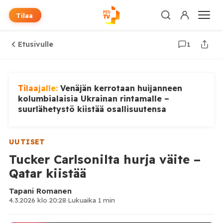
Tilaa
Etusivulle
1
Tilaajalle:
Venäjän kerrotaan huijanneen
kolumbialaisia Ukrainan rintamalle –
suurlähetystö kiistää osallisuutensa
UUTISET
Tucker Carlsonilta hurja väite –
Qatar kiistää
Tapani Romanen
4.3.2026 klo 20:28
·
Lukuaika 1 min