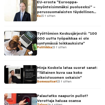
EU-erosta ”Eurooppa-
myönteisimmäksi puolueeksi” –
perussuomalaisten täydellinen
Eu
15 t sitten
takinkääntö
Työttömien Keskusjärjestö: ”100
000 uutta työpaikkaa ei ole
syntymässä leikkauksista”
Politiikka
15 t sitten
Minja Koskela lataa suorat sanat:
”Tällainen kuva saa koko
oikeistosomen sekaisin”
Someuutiset
15 t sitten
Palautatko naapurin pullot?
Verottaja haluaa osansa
Talous
16 t sitten