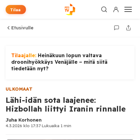
Tilaa
Etusivulle
Tilaajalle:
Heinäkuun lopun valtava
droonihyökkäys Venäjälle – mitä siitä
tiedetään nyt?
ULKOMAAT
Lähi-idän sota laajenee:
Hizbollah liittyi Iranin rinnalle
Juha Korhonen
4.3.2026 klo 17:37
·
Lukuaika 1 min