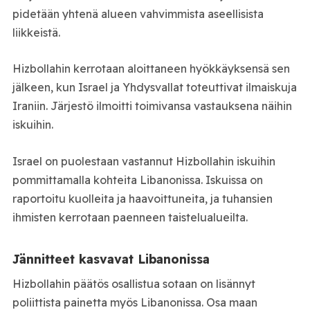
pidetään yhtenä alueen vahvimmista aseellisista
liikkeistä.
Hizbollahin kerrotaan aloittaneen hyökkäyksensä sen
jälkeen, kun Israel ja Yhdysvallat toteuttivat ilmaiskuja
Iraniin. Järjestö ilmoitti toimivansa vastauksena näihin
iskuihin.
Israel on puolestaan vastannut Hizbollahin iskuihin
pommittamalla kohteita Libanonissa. Iskuissa on
raportoitu kuolleita ja haavoittuneita, ja tuhansien
ihmisten kerrotaan paenneen taistelualueilta.
Jännitteet kasvavat Libanonissa
Hizbollahin päätös osallistua sotaan on lisännyt
poliittista painetta myös Libanonissa. Osa maan