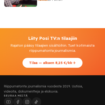
Liity Posi TV:n tilaajiin
Rajaton pääsy tilaajien sisältöihin. Tuet kotimaista
riippumatonta journalismia.
Tilaa — alkaen 8,25 €/kk
Riippumatonta journalismia vuodesta 2019. Uutisia,
videoita, dokumentteja ja elokuvia.
SEURAA MEITÄ