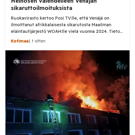
Heinosen valehdelleen Venäjän
sikaruttoilmoituksista
Ruokavirasto kertoo Posi TV:lle, että Venäjä on
ilmoittanut afrikkalaisesta sikarutosta Maailman
eläintautijärjestö WOAH:lle vielä vuonna 2024. Tieto
haastaa kokoomuksen kansanedustaja Timo Heinosen
Kotimaa
1 t sitten
(kok.) esittämän väitteen Venäjän
sikaruttoilmoituksista. Suomi on puolestaan
ilmoittanut tuoreesta Virolahden tapauksesta sekä
WOAH:n kautta että suoraan Venäjän
eläinlääkintäviranomaisille. Ruokavirasto kertoi Posi
TV:lle tarkempia tietoja Suomen ensimmäisestä
afrikkalaisen sikaruton tapauksesta sekä
eläintautitietojen vaihdosta […]