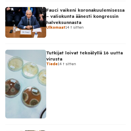
Fauci vaikeni koronakuulemisessa
– valiokunta äänesti kongressin
halveksunnasta
Ulkomaat
14 t sitten
Tutkijat loivat tekoälyllä 16 uutta
virusta
Tiede
14 t sitten