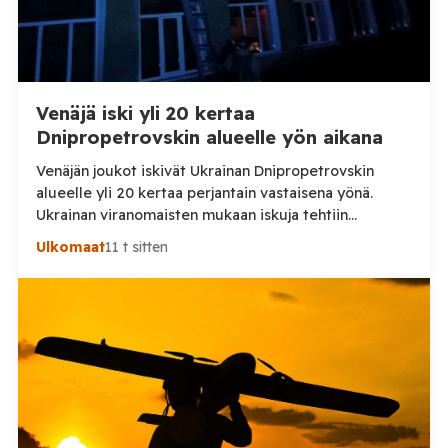
Venäjä iski yli 20 kertaa
Dnipropetrovskin alueelle yön aikana
Venäjän joukot iskivät Ukrainan Dnipropetrovskin
alueelle yli 20 kertaa perjantain vastaisena yönä.
Ukrainan viranomaisten mukaan iskuja tehtiin
drooneilla ja tykistöllä viidelle eri alueelle.
Ulkomaat
11 t sitten
Henkilövahingoilta vältyttiin. Dnipropetrovskin
alueellisen sotilashallinnon johtaja Oleksandr Hanzha
kertoi perjantaiaamuna 7. elokuuta julkaisemassaan
Telegram-päivityksessä, että Venäjän joukot
hyökkäsivät yön aikana yli 20 kertaa viidelle alueelle.
Nikopolin alueella iskuja kohdistui Nikopolin
kaupunkiin sekä […]