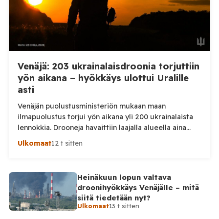
Venäjä: 203 ukrainalaisdroonia torjuttiin
yön aikana – hyökkäys ulottui Uralille
asti
Venäjän puolustusministeriön mukaan maan
ilmapuolustus torjui yön aikana yli 200 ukrainalaista
lennokkia. Drooneja havaittiin laajalla alueella aina
Uralille asti. Venäjän puolustusministeriön virallisen
Ulkomaat
12 t sitten
ilmoituksen mukaan ilmapuolustus sieppasi ja tuhosi
yhteensä 203 ukrainalaista kiinteäsiipistä
miehittämätöntä ilma-alusta torstai-illan 6. elokuuta
Heinäkuun lopun valtava
ja perjantaiaamun 7. elokuuta välisenä aikana.
droonihyökkäys Venäjälle – mitä
Ministeriön ilmoitus koskee aikaväliä kello 20–08
siitä tiedetään nyt?
Moskovan aikaa. Ministeriön mukaan drooneja
Ulkomaat
13 t sitten
torjuttiin […]