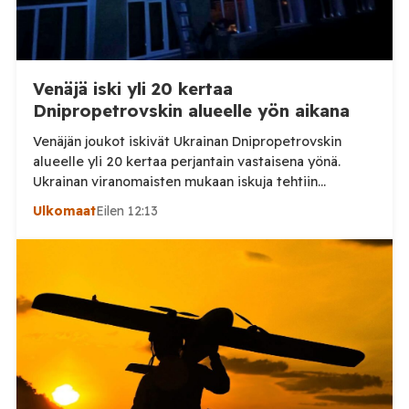
Venäjä iski yli 20 kertaa
Dnipropetrovskin alueelle yön aikana
Venäjän joukot iskivät Ukrainan Dnipropetrovskin
alueelle yli 20 kertaa perjantain vastaisena yönä.
Ukrainan viranomaisten mukaan iskuja tehtiin
drooneilla ja tykistöllä viidelle eri alueelle.
Ulkomaat
Eilen 12:13
Henkilövahingoilta vältyttiin. Dnipropetrovskin
alueellisen sotilashallinnon johtaja Oleksandr Hanzha
kertoi perjantaiaamuna 7. elokuuta julkaisemassaan
Telegram-päivityksessä, että Venäjän joukot
hyökkäsivät yön aikana yli 20 kertaa viidelle alueelle.
Nikopolin alueella iskuja kohdistui Nikopolin
kaupunkiin sekä […]