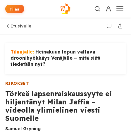
Tilaa
Etusivulle
Tilaajalle:
Heinäkuun lopun valtava
droonihyökkäys Venäjälle – mitä siitä
tiedetään nyt?
RIKOKSET
Törkeä lapsenraiskaussyyte ei
hiljentänyt Milan Jaffia –
videolla ylimielinen viesti
Suomelle
Samuel Gryning