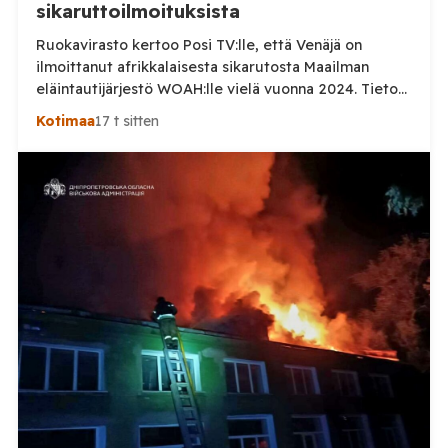
sikaruttoilmoituksista
Ruokavirasto kertoo Posi TV:lle, että Venäjä on
ilmoittanut afrikkalaisesta sikarutosta Maailman
eläintautijärjestö WOAH:lle vielä vuonna 2024. Tieto
haastaa kokoomuksen kansanedustaja Timo Heinosen
Kotimaa
17 t sitten
(kok.) esittämän väitteen Venäjän
sikaruttoilmoituksista. Suomi on puolestaan
ilmoittanut tuoreesta Virolahden tapauksesta sekä
WOAH:n kautta että suoraan Venäjän
eläinlääkintäviranomaisille. Ruokavirasto kertoi Posi
TV:lle tarkempia tietoja Suomen ensimmäisestä
afrikkalaisen sikaruton tapauksesta sekä
eläintautitietojen vaihdosta […]