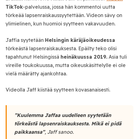
TikTok
-palvelussa, jossa hän kommentoi uutta
törkeää lapsenraiskaussyytettään. Videon sävy on
ylimielinen, kun huomioi syytteen vakavuuden.
Jaffia syytetään
Helsingin käräjäoikeudessa
törkeästä lapsenraiskauksesta. Epäilty teko olisi
tapahtunut Helsingissä
heinäkuussa 2019.
Asia tuli
vireille toukokuussa, mutta oikeuskäsittelylle ei ole
vielä määrätty ajankohtaa.
Videolla Jaff kiistää syytteen kovasanaisesti.
”Kuulemma Jaffaa uudelleen syytetään
törkeästä lapsenraiskauksesta. Mikä ei pidä
paikkaansa”
, Jaff sanoo.