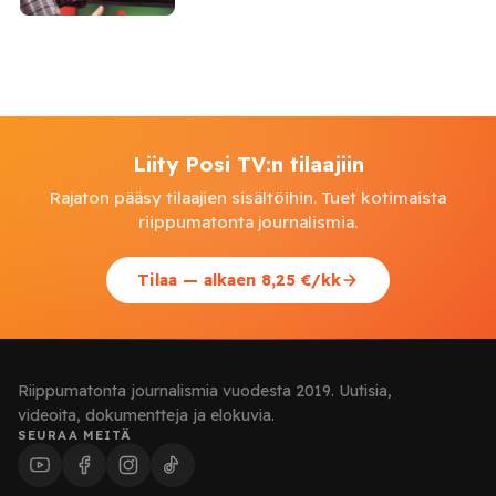
Liity Posi TV:n tilaajiin
Rajaton pääsy tilaajien sisältöihin. Tuet kotimaista
riippumatonta journalismia.
Tilaa — alkaen 8,25 €/kk
Riippumatonta journalismia vuodesta 2019. Uutisia,
videoita, dokumentteja ja elokuvia.
SEURAA MEITÄ