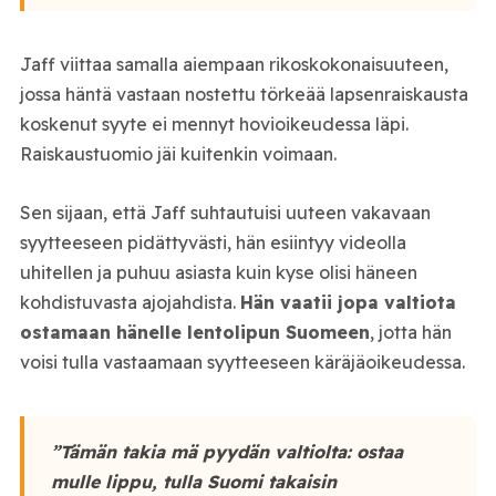
Jaff viittaa samalla aiempaan rikoskokonaisuuteen,
jossa häntä vastaan nostettu törkeää lapsenraiskausta
koskenut syyte ei mennyt hovioikeudessa läpi.
Raiskaustuomio jäi kuitenkin voimaan.
Sen sijaan, että Jaff suhtautuisi uuteen vakavaan
syytteeseen pidättyvästi, hän esiintyy videolla
uhitellen ja puhuu asiasta kuin kyse olisi häneen
kohdistuvasta ajojahdista.
Hän vaatii jopa valtiota
ostamaan hänelle lentolipun Suomeen
, jotta hän
voisi tulla vastaamaan syytteeseen käräjäoikeudessa.
”Tämän takia mä pyydän valtiolta: ostaa
mulle lippu, tulla Suomi takaisin