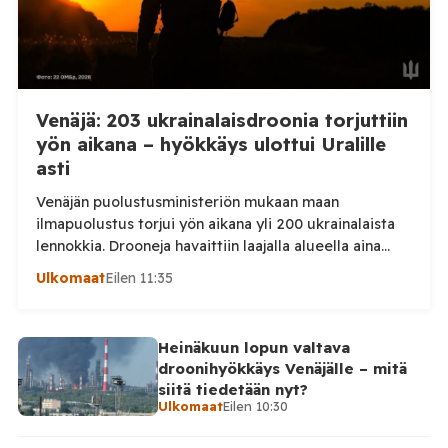
Venäjä: 203 ukrainalaisdroonia torjuttiin
yön aikana – hyökkäys ulottui Uralille
asti
Venäjän puolustusministeriön mukaan maan
ilmapuolustus torjui yön aikana yli 200 ukrainalaista
lennokkia. Drooneja havaittiin laajalla alueella aina
Uralille asti. Venäjän puolustusministeriön virallisen
Ulkomaat
Eilen 11:35
ilmoituksen mukaan ilmapuolustus sieppasi ja tuhosi
yhteensä 203 ukrainalaista kiinteäsiipistä
miehittämätöntä ilma-alusta torstai-illan 6. elokuuta
Heinäkuun lopun valtava
ja perjantaiaamun 7. elokuuta välisenä aikana.
droonihyökkäys Venäjälle – mitä
Ministeriön ilmoitus koskee aikaväliä kello 20–08
siitä tiedetään nyt?
Moskovan aikaa. Ministeriön mukaan drooneja
Ulkomaat
Eilen 10:30
torjuttiin […]