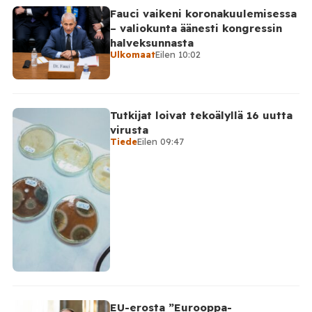
Fauci vaikeni koronakuulemisessa
– valiokunta äänesti kongressin
halveksunnasta
Ulkomaat
Eilen 10:02
Tutkijat loivat tekoälyllä 16 uutta
virusta
Tiede
Eilen 09:47
EU-erosta ”Eurooppa-