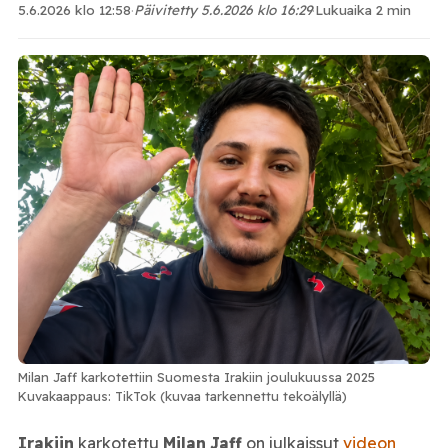
5.6.2026 klo 12:58
·
Päivitetty 5.6.2026 klo 16:29
·
Lukuaika 2 min
Milan Jaff karkotettiin Suomesta Irakiin joulukuussa 2025
Kuvakaappaus: TikTok (kuvaa tarkennettu tekoälyllä)
Irakiin
karkotettu
Milan
Jaff
on julkaissut
videon