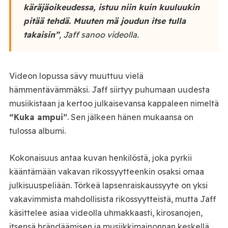
käräjäoikeudessa, istuu niin kuin kuuluukin
pitää tehdä. Muuten mä joudun itse tulla
takaisin”
, Jaff sanoo videolla.
Videon lopussa sävy muuttuu vielä
hämmentävämmäksi. Jaff siirtyy puhumaan uudesta
musiikistaan ja kertoo julkaisevansa kappaleen nimeltä
“Kuka ampui”
. Sen jälkeen hänen mukaansa on
tulossa albumi.
Kokonaisuus antaa kuvan henkilöstä, joka pyrkii
kääntämään vakavan rikossyytteenkin osaksi omaa
julkisuuspeliään. Törkeä lapsenraiskaussyyte on yksi
vakavimmista mahdollisista rikossyytteistä, mutta Jaff
käsittelee asiaa videolla uhmakkaasti, kirosanojen,
itsensä brändäämisen ja musiikkimainonnan keskellä.