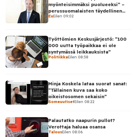
myönteisimmäksi puolueeksi” –
perussuomalaisten täydellinen
Eu
Eilen 09:02
takinkääntö
Työttömien Keskusjärjestö: ”100
000 uutta työpaikkaa ei ole
syntymässä leikkauksista”
Politiikka
Eilen 08:38
Minja Koskela lataa suorat sanat:
”Tällainen kuva saa koko
oikeistosomen sekaisin”
Someuutiset
Eilen 08:22
Palautatko naapurin pullot?
Verottaja haluaa osansa
Talous
Eilen 08:06