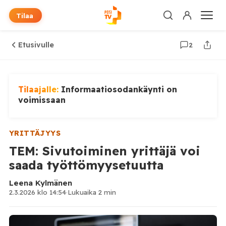
Tilaa
Etusivulle
2
Tilaajalle:
Informaatiosodankäynti on
voimissaan
YRITTÄJYYS
TEM: Sivutoiminen yrittäjä voi
saada työttömyysetuutta
Leena Kylmänen
2.3.2026 klo 14:54
·
Lukuaika 2 min