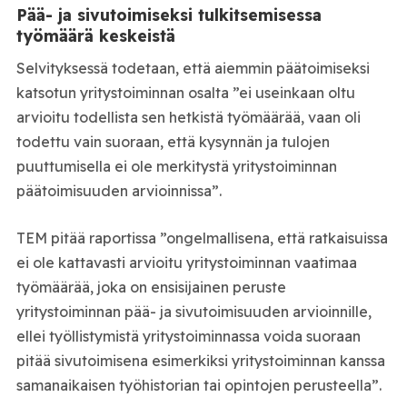
Pää- ja sivutoimiseksi tulkitsemisessa
työmäärä keskeistä
Selvityksessä todetaan, että aiemmin päätoimiseksi
katsotun yritystoiminnan osalta ”ei useinkaan oltu
arvioitu todellista sen hetkistä työmäärää, vaan oli
todettu vain suoraan, että kysynnän ja tulojen
puuttumisella ei ole merkitystä yritystoiminnan
päätoimisuuden arvioinnissa”.
TEM pitää raportissa ”ongelmallisena, että ratkaisuissa
ei ole kattavasti arvioitu yritystoiminnan vaatimaa
työmäärää, joka on ensisijainen peruste
yritystoiminnan pää- ja sivutoimisuuden arvioinnille,
ellei työllistymistä yritystoiminnassa voida suoraan
pitää sivutoimisena esimerkiksi yritystoiminnan kanssa
samanaikaisen työhistorian tai opintojen perusteella”.