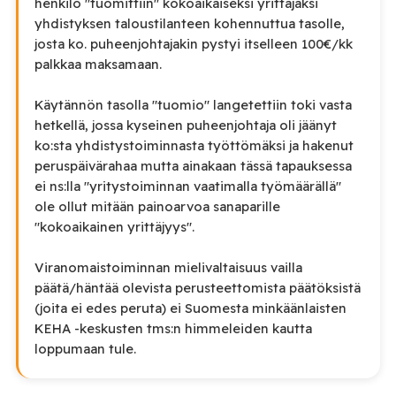
henkilö "tuomittiin" kokoaikaiseksi yrittäjäksi
yhdistyksen taloustilanteen kohennuttua tasolle,
josta ko. puheenjohtajakin pystyi itselleen 100€/kk
palkkaa maksamaan.
Käytännön tasolla "tuomio" langetettiin toki vasta
hetkellä, jossa kyseinen puheenjohtaja oli jäänyt
ko:sta yhdistystoiminnasta työttömäksi ja hakenut
peruspäivärahaa mutta ainakaan tässä tapauksessa
ei ns:lla "yritystoiminnan vaatimalla työmäärällä"
ole ollut mitään painoarvoa sanaparille
"kokoaikainen yrittäjyys".
Viranomaistoiminnan mielivaltaisuus vailla
päätä/häntää olevista perusteettomista päätöksistä
(joita ei edes peruta) ei Suomesta minkäänlaisten
KEHA -keskusten tms:n himmeleiden kautta
loppumaan tule.