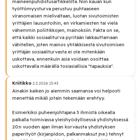
maineenpuhdistusartikkelilta. Niin kauan kun
työttömyysturva perustuu puhtaaseen
viranomaisen mielivaltaan, luotan sivutoimisten
yrittäjien lausuntoihin, en virkamiesten tai vielä
vähemmin poliitikkojen, mainoksiin. Fakta on se,
että kaikki sosiaaliturva pyritään lakkauttamaan
vähitellen, joten mainos yhtäkkisestä sivutoimisen
yrittäjän sosiaaliturvasta ei ole mitenkään
uskottava, ennenkuin asia voidaan osoittaa
uskottavalla määrällä tosiasiallisia "tapauksia".
Kriitikko
·
2.3.2026 15:43
Ainakin kaiken jo aiemmin saamansa voi helposti
menettää mikäli jotain tekemään erehtyy.
Esimerkiksi puheenjohtajana 5 ihmistä oikealla
palkalla toimivassa yleishyödyllisessä yhdistyksessä
20:n vuoden ajan ilman korvausta yhdistyksen
paperityöt (kirjanpidon, palkanmaksut jne.) tehnyt