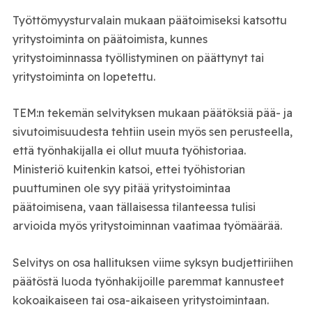
Työttömyysturvalain mukaan päätoimiseksi katsottu
yritystoiminta on päätoimista, kunnes
yritystoiminnassa työllistyminen on päättynyt tai
yritystoiminta on lopetettu.
TEM:n tekemän selvityksen mukaan päätöksiä pää- ja
sivutoimisuudesta tehtiin usein myös sen perusteella,
että työnhakijalla ei ollut muuta työhistoriaa.
Ministeriö kuitenkin katsoi, ettei työhistorian
puuttuminen ole syy pitää yritystoimintaa
päätoimisena, vaan tällaisessa tilanteessa tulisi
arvioida myös yritystoiminnan vaatimaa työmäärää.
Selvitys on osa hallituksen viime syksyn budjettiriihen
päätöstä luoda työnhakijoille paremmat kannusteet
kokoaikaiseen tai osa-aikaiseen yritystoimintaan.