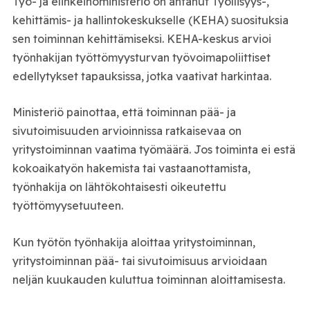
Työ- ja elinkeinoministeriö on antanut Työllisyys-,
kehittämis- ja hallintokeskukselle (KEHA) suosituksia
sen toiminnan kehittämiseksi. KEHA-keskus arvioi
työnhakijan työttömyysturvan työvoimapoliittiset
edellytykset tapauksissa, jotka vaativat harkintaa.
Ministeriö painottaa, että toiminnan pää- ja
sivutoimisuuden arvioinnissa ratkaisevaa on
yritystoiminnan vaatima työmäärä. Jos toiminta ei estä
kokoaikatyön hakemista tai vastaanottamista,
työnhakija on lähtökohtaisesti oikeutettu
työttömyysetuuteen.
Kun työtön työnhakija aloittaa yritystoiminnan,
yritystoiminnan pää- tai sivutoimisuus arvioidaan
neljän kuukauden kuluttua toiminnan aloittamisesta.