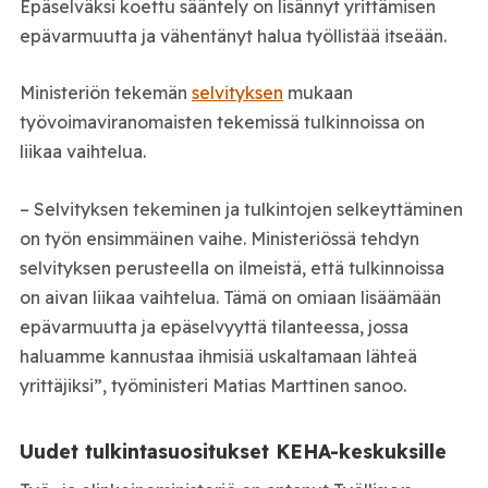
Epäselväksi koettu sääntely on lisännyt yrittämisen
epävarmuutta ja vähentänyt halua työllistää itseään.
Ministeriön tekemän
selvityksen
mukaan
työvoimaviranomaisten tekemissä tulkinnoissa on
liikaa vaihtelua.
– Selvityksen tekeminen ja tulkintojen selkeyttäminen
on työn ensimmäinen vaihe. Ministeriössä tehdyn
selvityksen perusteella on ilmeistä, että tulkinnoissa
on aivan liikaa vaihtelua. Tämä on omiaan lisäämään
epävarmuutta ja epäselvyyttä tilanteessa, jossa
haluamme kannustaa ihmisiä uskaltamaan lähteä
yrittäjiksi”, työministeri Matias Marttinen sanoo.
Uudet tulkintasuositukset KEHA-keskuksille