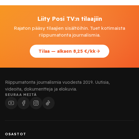
Liity Posi TV:n tilaajiin
Rajaton pääsy tilaajien sisältöihin. Tuet kotimaista
riippumatonta journalismia.
Tilaa — alkaen 8,25 €/kk
Riippumatonta journalismia vuodesta 2019. Uutisia,
videoita, dokumentteja ja elokuvia.
SEURAA MEITÄ
OSASTOT