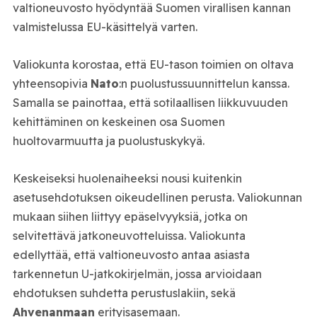
valtioneuvosto hyödyntää Suomen virallisen kannan
valmistelussa EU-käsittelyä varten.
Valiokunta korostaa, että EU-tason toimien on oltava
yhteensopivia
Nato
:n puolustussuunnittelun kanssa.
Samalla se painottaa, että sotilaallisen liikkuvuuden
kehittäminen on keskeinen osa Suomen
huoltovarmuutta ja puolustuskykyä.
Keskeiseksi huolenaiheeksi nousi kuitenkin
asetusehdotuksen oikeudellinen perusta. Valiokunnan
mukaan siihen liittyy epäselvyyksiä, jotka on
selvitettävä jatkoneuvotteluissa. Valiokunta
edellyttää, että valtioneuvosto antaa asiasta
tarkennetun U-jatkokirjelmän, jossa arvioidaan
ehdotuksen suhdetta perustuslakiin, sekä
Ahvenanmaa
n
erityisasemaan.