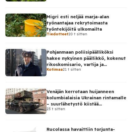
Migri esti neljää marja-alan
työnantajaa rekrytoimasta
työntekijöitä ulkomailta
Tiedotteet
20 t sitten
Pohjanmaan poliisipäälliköksi
hakee nykyinen päällikkö, kokenut
rikoskomisario, vartija ja
Kotimaa
21 t sitten
sarjahakija
Venäjän kerrotaan huijanneen
kolumbialaisia Ukrainan rintamalle
– suurlähetystö kiistää
23 t sitten
osallisuutensa
Rucolassa havaittiin torjunta-