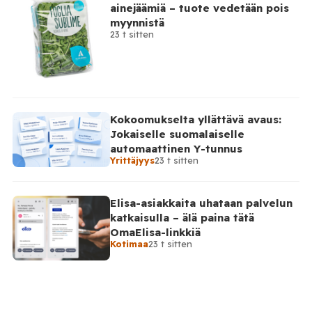
ainejäämiä – tuote vedetään pois
myynnistä
23 t sitten
Kokoomukselta yllättävä avaus:
Jokaiselle suomalaiselle
automaattinen Y-tunnus
Yrittäjyys
23 t sitten
Elisa-asiakkaita uhataan palvelun
katkaisulla – älä paina tätä
OmaElisa-linkkiä
Kotimaa
23 t sitten