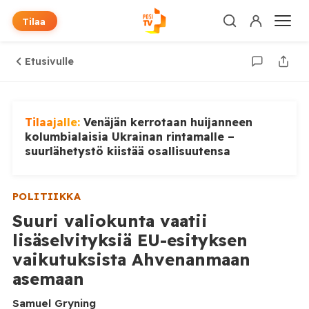
Tilaa
Etusivulle
Tilaajalle:
Venäjän kerrotaan huijanneen
kolumbialaisia Ukrainan rintamalle –
suurlähetystö kiistää osallisuutensa
POLITIIKKA
Suuri valiokunta vaatii
lisäselvityksiä EU-esityksen
vaikutuksista Ahvenanmaan
asemaan
Samuel Gryning