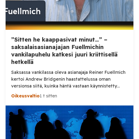
”Sitten he kaappasivat minut…” –
saksalaisasianajajan Fuellmichin
vankilapuhelu katkesi juuri kriittisellä
hetkellä
Saksassa vankilassa oleva asianajaja Reiner Fuellmich
kertoi Andrew Bridgenin haastattelussa oman
versionsa siitä, kuinka häntä vastaan käynnistetty
rikosprosessi sai alkunsa. Juuri kun Fuellmich pääsi
Oikeusvaltio
1 t sitten
kertomuksessaan pidätykseensä, puhelinyhteys
katkesi. Bridgenin mukaan ajankohta herätti
kysymyksiä. Saksalaisen asianajajan Reiner Fuellmichin
ja Britannian entisen kansanedustajan Andrew
Bridgenin välinen vankilapuhelu sai dramaattisen
päätöksen, kun yhteys katkesi kesken Fuellmichin