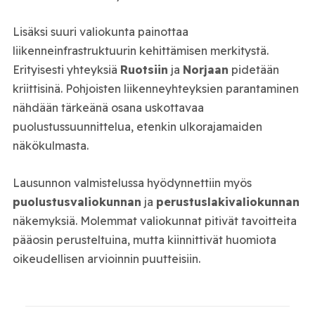
Lisäksi suuri valiokunta painottaa
liikenneinfrastruktuurin kehittämisen merkitystä.
Erityisesti yhteyksiä
Ruotsiin
ja
Norjaan
pidetään
kriittisinä. Pohjoisten liikenneyhteyksien parantaminen
nähdään tärkeänä osana uskottavaa
puolustussuunnittelua, etenkin ulkorajamaiden
näkökulmasta.
Lausunnon valmistelussa hyödynnettiin myös
puolustusvaliokunnan
ja
perustuslakivaliokunnan
näkemyksiä. Molemmat valiokunnat pitivät tavoitteita
pääosin perusteltuina, mutta kiinnittivät huomiota
oikeudellisen arvioinnin puutteisiin.