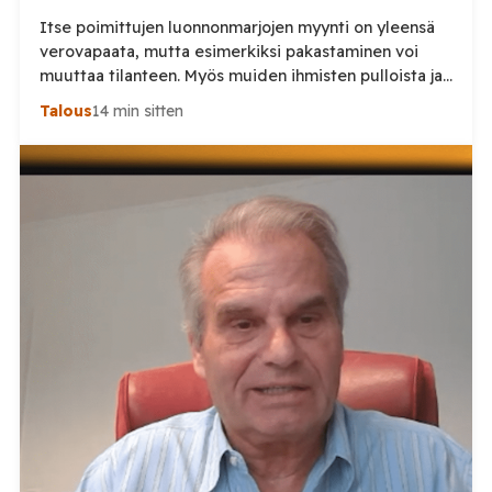
Itse poimittujen luonnonmarjojen myynti on yleensä
verovapaata, mutta esimerkiksi pakastaminen voi
muuttaa tilanteen. Myös muiden ihmisten pulloista ja
tölkeistä saadut panttirahat ovat veronalaista
Talous
14 min sitten
ansiotuloa, muistuttaa Keskuskauppakamari. Kesän
marjastuskauden ollessa parhaimmillaan moni
suomalainen hankkii lisätuloja myymällä itse
poimimiaan marjoja tai palauttamalla pulloja ja
tölkkejä. Keskuskauppakamarin mukaan näihin
liittyvät verosäännöt eivät kuitenkaan ole kaikille
tuttuja. Tilaa Posi […]