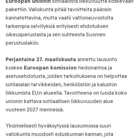
Euroopan unionin
sotilaallista liikkuvuutta koskevaan
pakettiin. Valiokunta pitää tavoitteita pääosin
kannatettavina, mutta vaatii valtioneuvostolta
tarkempia selvityksiä erityisesti ehdotuksen
oikeusperustasta ja sen suhteesta Suomen
perustuslakiin.
Perjantaina 27. maaliskuuta
annettu lausunto
koskee
Euroopan komission
tiedonantoa ja
asetusehdotusta, joiden tarkoituksena on helpottaa
sotilasalan tarvikkeiden, henkilöstön ja kaluston
liikkumista EU:n alueella. Tavoitteena on luoda koko
unionin kattava sotilaallisen liikkuvuuden alue
vuoteen 2027 mennessä.
Yksimielisesti hyväksytyssä lausunnossa suuri
valiokunta muodosti eduskunnan kannan, jota