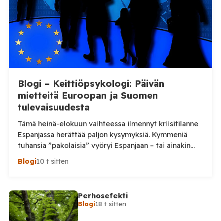
selostuksen. Tilaa […]
Blogi – Keittiöpsykologi: Päivän
mietteitä Euroopan ja Suomen
tulevaisuudesta
Tämä heinä-elokuun vaihteessa ilmennyt kriisitilanne
Espanjassa herättää paljon kysymyksiä. Kymmeniä
tuhansia ”pakolaisia” vyöryi Espanjaan – tai ainakin
tuhansia, kun en aivan tarkkaa tilannetta tiedä.
Blogi
10 t sitten
Viimeisin tieto, jonka näin oli perjantai-illalta
somepäivityksessä n. 60 000, eli aivan järjetön määrä.
Tämä voi olla yläkanttiin, mutta kuitenkin todella
Perhosefekti
suuri määrä. (Tosin tilanne on jo ilmeisimmin ohi,
Blogi
18 t sitten
mutta koskaan […]