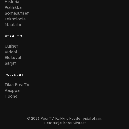
Historia
Politiikka
Someuutiset
Teknologia
Maatalous
SISÄLTÖ
Uutiset
Videot
Elokuvat
Sarjat
PALVELUT
Tilaa Posi TV
Kauppa
Huone
© 2026 Posi TV. Kaikki oikeudet pidätetään.
Tietosuoja
Ehdot
Evästeet