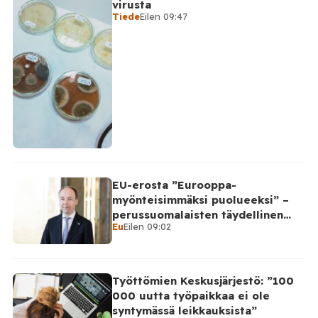
virusta
Tiede
Eilen 09:47
EU-erosta ”Eurooppa-
myönteisimmäksi puolueeksi” –
perussuomalaisten täydellinen
Eu
Eilen 09:02
takinkääntö
Työttömien Keskusjärjestö: ”100
000 uutta työpaikkaa ei ole
syntymässä leikkauksista”