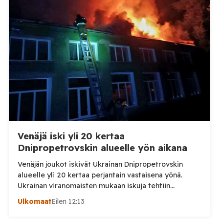
eläintautitietojen vaihdosta […]
Venäjä iski yli 20 kertaa
Dnipropetrovskin alueelle yön aikana
Venäjän joukot iskivät Ukrainan Dnipropetrovskin
alueelle yli 20 kertaa perjantain vastaisena yönä.
Ukrainan viranomaisten mukaan iskuja tehtiin
drooneilla ja tykistöllä viidelle eri alueelle.
Ulkomaat
Eilen 12:13
Henkilövahingoilta vältyttiin. Dnipropetrovskin
alueellisen sotilashallinnon johtaja Oleksandr Hanzha