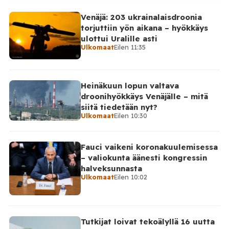
kertoi perjantaiaamuna 7. elokuuta julkaisemassaan
Venäjä: 203 ukrainalaisdroonia
Telegram-päivityksessä, että Venäjän joukot
torjuttiin yön aikana – hyökkäys
hyökkäsivät yön aikana yli 20 kertaa viidelle alueelle.
ulottui Uralille asti
Nikopolin alueella iskuja kohdistui Nikopolin
Ulkomaat
Eilen 11:35
kaupunkiin sekä […]
Heinäkuun lopun valtava
droonihyökkäys Venäjälle – mitä
siitä tiedetään nyt?
Ulkomaat
Eilen 10:30
Fauci vaikeni koronakuulemisessa
– valiokunta äänesti kongressin
halveksunnasta
Ulkomaat
Eilen 10:02
Tutkijat loivat tekoälyllä 16 uutta