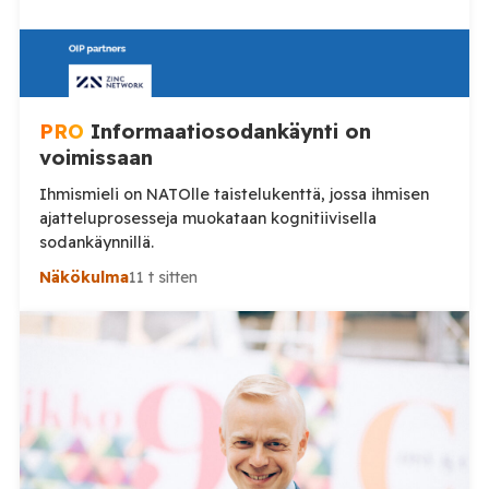
PRO
Informaatiosodankäynti on
voimissaan
Ihmismieli on NATOlle taistelukenttä, jossa ihmisen
ajatteluprosesseja muokataan kognitiivisella
sodankäynnillä.
Näkökulma
11 t sitten