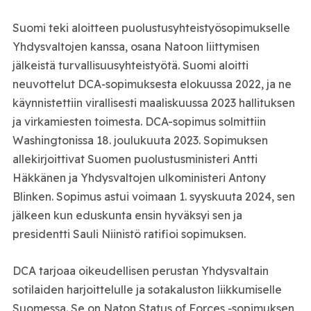
Suomi teki aloitteen puolustusyhteistyösopimukselle
Yhdysvaltojen kanssa, osana Natoon liittymisen
jälkeistä turvallisuusyhteistyötä. Suomi aloitti
neuvottelut DCA‑sopimuksesta elokuussa 2022, ja ne
käynnistettiin virallisesti maaliskuussa 2023 hallituksen
ja virkamiesten toimesta. DCA-sopimus solmittiin
Washingtonissa 18. joulukuuta 2023. Sopimuksen
allekirjoittivat Suomen puolustusministeri Antti
Häkkänen ja Yhdysvaltojen ulkoministeri Antony
Blinken. Sopimus astui voimaan 1. syyskuuta 2024, sen
jälkeen kun eduskunta ensin hyväksyi sen ja
presidentti Sauli Niinistö ratifioi sopimuksen.
DCA tarjoaa oikeudellisen perustan Yhdysvaltain
sotilaiden harjoittelulle ja sotakaluston liikkumiselle
Suomessa. Se on Naton Status of Forces ‑sopimuksen