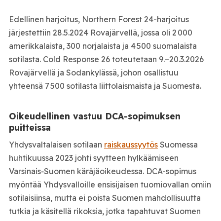
Edellinen harjoitus, Northern Forest 24-harjoitus
järjestettiin 28.5.2024 Rovajärvellä, jossa oli 2 000
amerikkalaista, 300 norjalaista ja 4 500 suomalaista
sotilasta. Cold Response 26 toteutetaan 9.–20.3.2026
Rovajärvellä ja Sodankylässä, johon osallistuu
yhteensä 7 500 sotilasta liittolaismaista ja Suomesta.
Oikeudellinen vastuu DCA‑sopimuksen
puitteissa
Yhdysvaltalaisen sotilaan
raiskaussyytös
Suomessa
huhtikuussa 2023 johti syytteen hylkäämiseen
Varsinais‑Suomen käräjäoikeudessa. DCA-sopimus
myöntää Yhdysvalloille ensisijaisen tuomiovallan omiin
sotilaisiinsa, mutta ei poista Suomen mahdollisuutta
tutkia ja käsitellä rikoksia, jotka tapahtuvat Suomen