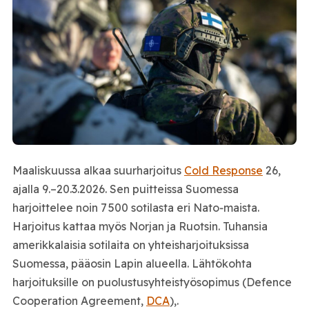
Maaliskuussa alkaa suurharjoitus
Cold Response
26,
ajalla 9.–20.3.2026. Sen puitteissa Suomessa
harjoittelee noin 7 500 sotilasta eri Nato‑maista.
Harjoitus kattaa myös Norjan ja Ruotsin. Tuhansia
amerikkalaisia sotilaita on yhteisharjoituksissa
Suomessa, pääosin Lapin alueella. Lähtökohta
harjoituksille on puolustusyhteistyösopimus (Defence
Cooperation Agreement,
DCA
),.