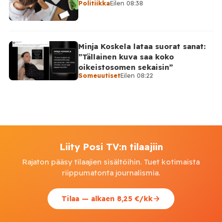
Politiikka
Eilen 08:38
Minja Koskela lataa suorat sanat:
”Tällainen kuva saa koko
oikeistosomen sekaisin”
Someuutiset
Eilen 08:22
Liity Posi TV:n tilaajiin
Rajaton pääsy tilaajien sisältöihin. Tuet kotimaista
riippumatonta journalismia.
Tilaa — alkaen 8,25 €/kk