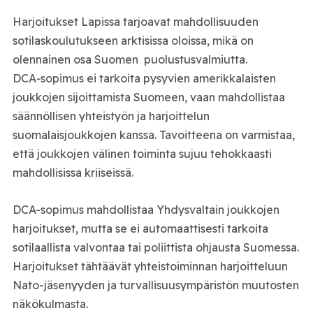
Harjoitukset Lapissa tarjoavat mahdollisuuden
sotilaskoulutukseen arktisissa oloissa, mikä on
olennainen osa Suomen puolustusvalmiutta.
DCA‑sopimus ei tarkoita pysyvien amerikkalaisten
joukkojen sijoittamista Suomeen, vaan mahdollistaa
säännöllisen yhteistyön ja harjoittelun
suomalaisjoukkojen kanssa. Tavoitteena on varmistaa,
että joukkojen välinen toiminta sujuu tehokkaasti
mahdollisissa kriiseissä.
DCA-sopimus mahdollistaa Yhdysvaltain joukkojen
harjoitukset, mutta se ei automaattisesti tarkoita
sotilaallista valvontaa tai poliittista ohjausta Suomessa.
Harjoitukset tähtäävät yhteistoiminnan harjoitteluun
Nato-jäsenyyden ja turvallisuusympäristön muutosten
näkökulmasta.