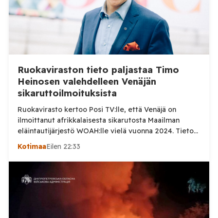
Ruokaviraston tieto paljastaa Timo
Heinosen valehdelleen Venäjän
sikaruttoilmoituksista
Ruokavirasto kertoo Posi TV:lle, että Venäjä on
ilmoittanut afrikkalaisesta sikarutosta Maailman
eläintautijärjestö WOAH:lle vielä vuonna 2024. Tieto
haastaa kokoomuksen kansanedustaja Timo Heinosen
Kotimaa
Eilen 22:33
(kok.) esittämän väitteen Venäjän
sikaruttoilmoituksista. Suomi on puolestaan
ilmoittanut tuoreesta Virolahden tapauksesta sekä
WOAH:n kautta että suoraan Venäjän
eläinlääkintäviranomaisille. Ruokavirasto kertoi Posi
TV:lle tarkempia tietoja Suomen ensimmäisestä
afrikkalaisen sikaruton tapauksesta sekä