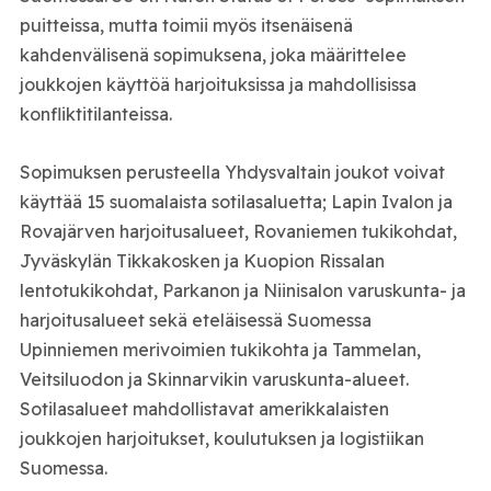
puitteissa, mutta toimii myös itsenäisenä
kahdenvälisenä sopimuksena, joka määrittelee
joukkojen käyttöä harjoituksissa ja mahdollisissa
konfliktitilanteissa.
Sopimuksen perusteella Yhdysvaltain joukot voivat
käyttää 15 suomalaista sotilasaluetta; Lapin Ivalon ja
Rovajärven harjoitusalueet, Rovaniemen tukikohdat,
Jyväskylän Tikkakosken ja Kuopion Rissalan
lentotukikohdat, Parkanon ja Niinisalon varuskunta- ja
harjoitusalueet sekä eteläisessä Suomessa
Upinniemen merivoimien tukikohta ja Tammelan,
Veitsiluodon ja Skinnarvikin varuskunta-alueet.
Sotilasalueet mahdollistavat amerikkalaisten
joukkojen harjoitukset, koulutuksen ja logistiikan
Suomessa.