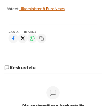
Lähteet
Ulkoministeriö
EuroNews
JAA ARTIKKELI
Keskustelu
Ole ensimmäinen keskustelija