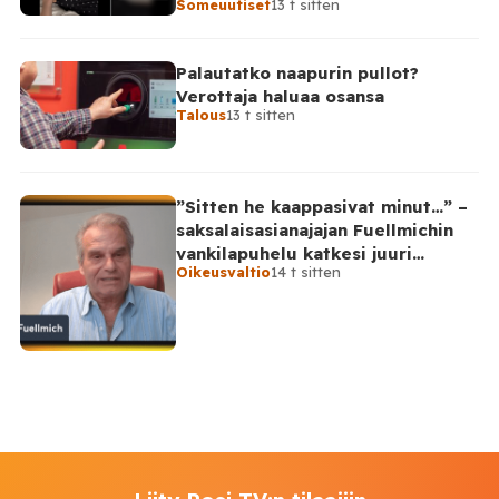
Someuutiset
13 t sitten
Palautatko naapurin pullot?
Verottaja haluaa osansa
Talous
13 t sitten
”Sitten he kaappasivat minut…” –
saksalaisasianajajan Fuellmichin
vankilapuhelu katkesi juuri
Oikeusvaltio
14 t sitten
kriittisellä hetkellä