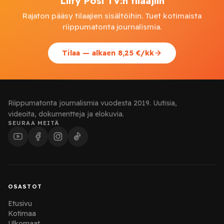
Liity Posi TV:n tilaajiin
Rajaton pääsy tilaajien sisältöihin. Tuet kotimaista
riippumatonta journalismia.
Tilaa — alkaen 8,25 €/kk
Riippumatonta journalismia vuodesta 2019. Uutisia,
videoita, dokumentteja ja elokuvia.
SEURAA MEITÄ
OSASTOT
Etusivu
Kotimaa
Ulkomaat