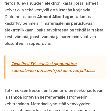
tietoa tulevaisuuden elektroniikasta, jossa laitteet
voivat olla sekä venyviä että itseään korjaavia.
Diplomi-insinööri
Ahmed
Albeltagin
tutkimus
keskittyy pehmeisiin materiaaleihin perustuvaan
elektroniikkaan, jonka tavoitteena on tehdä laitteista
kestävämpiä, joustavampia ja paremmin vaativiin
olosuhteisiin sopeutuvia.
Tilaa Posi TV – tuellasi riippumaton
suomalainen uutisointi jatkuu myös jatkossa.
Tutkimuksen keskeinen läpimurto on itsekorjautuvan
ja sähköä johtavan nestemetallielastomeerin
kehittäminen. Materiaali yhdistää venyvyyden,
sähkönjohtavuuden ja kyvyn palautua vaurioista