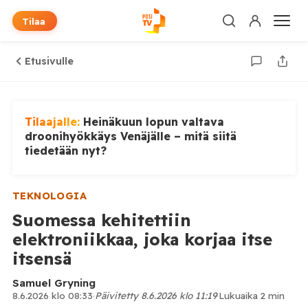
Tilaa
Etusivulle
Tilaajalle:
Heinäkuun lopun valtava
droonihyökkäys Venäjälle – mitä siitä
tiedetään nyt?
TEKNOLOGIA
Suomessa kehitettiin
elektroniikkaa, joka korjaa itse
itsensä
Samuel Gryning
8.6.2026 klo 08:33
·
Päivitetty 8.6.2026 klo 11:19
·
Lukuaika 2 min