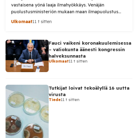
vastaisena yönä laaja ilmahyökkäys. Venäjän
puolustusministeriön mukaan maan ilmapuolustus
torjui yön aikana 295 ukrainalaista lennokkia. Iskuissa
Ulkomaat
11 t sitten
ja niiden seurauksissa kuoli ainakin kaksi ihmistä.
Venäjän puolustusministeriö kertoo kertoo, että maan
ilmapuolustus torjui yön aikana yhteensä 295
Fauci vaikeni koronakuulemisessa
ukrainalaista lennokkia. Lennokkeja kerrotaan torjutun
– valiokunta äänesti kongressin
useiden Venäjän alueiden sekä Mustanmeren ja
halveksunnasta
Asovanmeren yllä. Vakavimmat […]
Ulkomaat
11 t sitten
Tutkijat loivat tekoälyllä 16 uutta
virusta
Tiede
11 t sitten