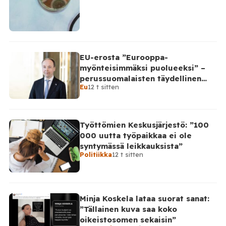
EU-erosta ”Eurooppa-
myönteisimmäksi puolueeksi” –
perussuomalaisten täydellinen
Eu
12 t sitten
takinkääntö
Työttömien Keskusjärjestö: ”100
000 uutta työpaikkaa ei ole
syntymässä leikkauksista”
Politiikka
12 t sitten
Minja Koskela lataa suorat sanat:
”Tällainen kuva saa koko
oikeistosomen sekaisin”