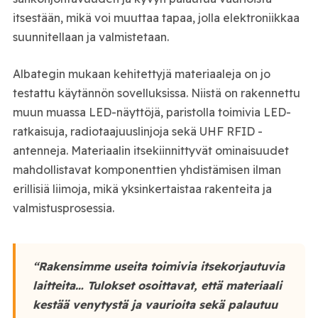
itsestään, mikä voi muuttaa tapaa, jolla elektroniikkaa
suunnitellaan ja valmistetaan.
Albategin mukaan kehitettyjä materiaaleja on jo
testattu käytännön sovelluksissa. Niistä on rakennettu
muun muassa LED-näyttöjä, paristolla toimivia LED-
ratkaisuja, radiotaajuuslinjoja sekä UHF RFID -
antenneja. Materiaalin itsekiinnittyvät ominaisuudet
mahdollistavat komponenttien yhdistämisen ilman
erillisiä liimoja, mikä yksinkertaistaa rakenteita ja
valmistusprosessia.
“Rakensimme useita toimivia itsekorjautuvia
laitteita… Tulokset osoittavat, että materiaali
kestää venytystä ja vaurioita sekä palautuu