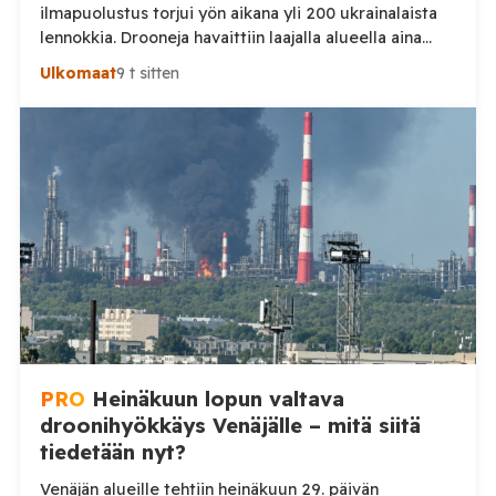
ilmapuolustus torjui yön aikana yli 200 ukrainalaista
lennokkia. Drooneja havaittiin laajalla alueella aina
Uralille asti. Venäjän puolustusministeriön virallisen
Ulkomaat
9 t sitten
ilmoituksen mukaan ilmapuolustus sieppasi ja tuhosi
yhteensä 203 ukrainalaista kiinteäsiipistä
miehittämätöntä ilma-alusta torstai-illan 6. elokuuta
ja perjantaiaamun 7. elokuuta välisenä aikana.
Ministeriön ilmoitus koskee aikaväliä kello 20–08
Moskovan aikaa. Ministeriön mukaan drooneja
torjuttiin […]
PRO
Heinäkuun lopun valtava
droonihyökkäys Venäjälle – mitä siitä
tiedetään nyt?
Venäjän alueille tehtiin heinäkuun 29. päivän