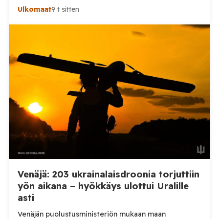
drooneilla ja tykistöllä viidelle eri alueelle.
Ulkomaat
9 t sitten
Henkilövahingoilta vältyttiin. Dnipropetrovskin
alueellisen sotilashallinnon johtaja Oleksandr Hanzha
kertoi perjantaiaamuna 7. elokuuta julkaisemassaan
Telegram-päivityksessä, että Venäjän joukot
hyökkäsivät yön aikana yli 20 kertaa viidelle alueelle.
Nikopolin alueella iskuja kohdistui Nikopolin
kaupunkiin sekä […]
Venäjä: 203 ukrainalaisdroonia torjuttiin
yön aikana – hyökkäys ulottui Uralille
asti
Venäjän puolustusministeriön mukaan maan