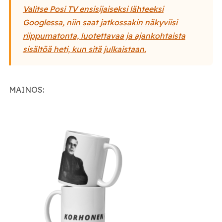
Valitse Posi TV ensisijaiseksi lähteeksi
Googlessa, niin saat jatkossakin näkyviisi
riippumatonta, luotettavaa ja ajankohtaista
sisältöä heti, kun sitä julkaistaan.
MAINOS: