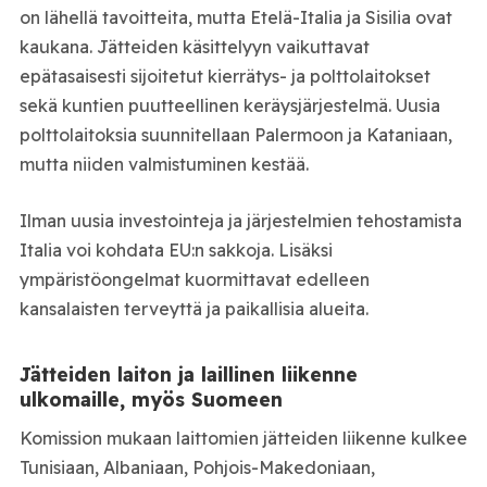
on lähellä tavoitteita, mutta Etelä-Italia ja Sisilia ovat
kaukana. Jätteiden käsittelyyn vaikuttavat
epätasaisesti sijoitetut kierrätys- ja polttolaitokset
sekä kuntien puutteellinen keräysjärjestelmä. Uusia
polttolaitoksia suunnitellaan Palermoon ja Kataniaan,
mutta niiden valmistuminen kestää.
Ilman uusia investointeja ja järjestelmien tehostamista
Italia voi kohdata EU:n sakkoja. Lisäksi
ympäristöongelmat kuormittavat edelleen
kansalaisten terveyttä ja paikallisia alueita.
Jätteiden laiton ja laillinen liikenne
ulkomaille, myös Suomeen
Komission mukaan laittomien jätteiden liikenne kulkee
Tunisiaan, Albaniaan, Pohjois-Makedoniaan,