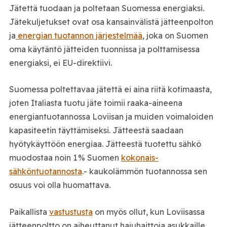
Jätettä tuodaan ja poltetaan Suomessa energiaksi.
Jätekuljetukset ovat osa kansainvälistä jätteenpolton
ja
energian tuotannon järjestelmää
, joka on Suomen
oma käytäntö jätteiden tuonnissa ja polttamisessa
energiaksi, ei EU-direktiivi.
Suomessa poltettavaa jätettä ei aina riitä kotimaasta,
joten Italiasta tuotu jäte toimii raaka-aineena
energiantuotannossa Loviisan ja muiden voimaloiden
kapasiteetin täyttämiseksi. Jätteestä saadaan
hyötykäyttöön energiaa. Jätteestä tuotettu sähkö
muodostaa noin 1 % Suomen
kokonais­
sähköntuotannosta
.- kaukolämmön tuotannossa sen
osuus voi olla huomattava.
Paikallista
vastustusta
on myös ollut, kun Loviisassa
jätteenpoltto on aiheuttanut hajuhaittoja asukkaille.