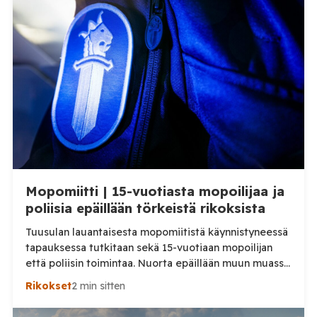
Mopomiitti | 15-vuotiasta mopoilijaa ja
poliisia epäillään törkeistä rikoksista
Tuusulan lauantaisesta mopomiitistä käynnistyneessä
tapauksessa tutkitaan sekä 15-vuotiaan mopoilijan
että poliisin toimintaa. Nuorta epäillään muun muassa
törkeästä liikenneturvallisuuden vaarantamisesta.
Rikokset
2 min sitten
Pysäytystilanteessa mukana ollutta poliisia
puolestaan epäillään virkavelvollisuuden