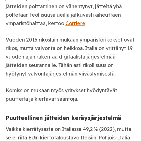
jätteiden polttaminen on vähentynyt, jätteitä yhä
poltetaan teollisuusalueilla jatkuvasti aiheuttaen
ympäristöhaittaa, kertoo
Corriere
.
Vuoden 2015 rikoslain mukaan ympäristörikokset ovat
rikos, mutta valvonta on heikkoa. Italia on yrittänyt 19
vuoden ajan rakentaa digitaalista järjestelmää
jätteiden seurannalle. Tähän asti rikollisuus on
hyötynyt valvontajärjestelmän viivästymisestä.
Komission mukaan myös yritykset hyödyntävät
puutteita ja kiertävät sääntöjä.
Puutteellinen jätteiden keräysjärjestelmä
Vaikka kierrätysaste on Italiassa 49,2 % (2022), mutta
se ei riitä EU:n kiertotaloustavoitteisiin. Pohjois-Italia