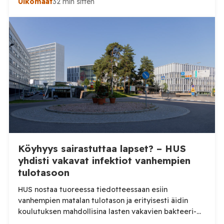
Ulkomaat
32 min sitten
pätevöittämiskeskuksiksi, samalla kun osa Venäjän
käytössä olleesta infrastruktuurista siirtyy Syyrian
siviilihallinnon alaisuuteen. Syyrian ulkoministeriö
ilmoitti sunnuntaina 9. elokuuta, että Damaskos ja
Moskova ovat päässeet yhteisymmärrykseen Venäjän
Syyriassa sijaitsevien tukikohtien tulevaisuudesta.
Syyrian […]
Köyhyys sairastuttaa lapset? – HUS
yhdisti vakavat infektiot vanhempien
tulotasoon
HUS nostaa tuoreessa tiedotteessaan esiin
vanhempien matalan tulotason ja erityisesti äidin
koulutuksen mahdollisina lasten vakavien bakteeri-
infektioiden riskitekijöinä. Tutkimusta tarkemmin