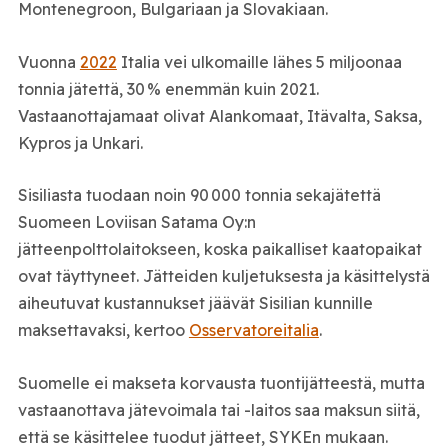
Montenegroon, Bulgariaan ja Slovakiaan.
Vuonna
2022
Italia vei ulkomaille lähes 5 miljoonaa
tonnia jätettä, 30 % enemmän kuin 2021.
Vastaanottajamaat olivat Alankomaat, Itävalta, Saksa,
Kypros ja Unkari.
Sisiliasta tuodaan noin 90 000 tonnia sekajätettä
Suomeen Loviisan Satama Oy:n
jätteenpolttolaitokseen, koska paikalliset kaatopaikat
ovat täyttyneet. Jätteiden kuljetuksesta ja käsittelystä
aiheutuvat kustannukset jäävät Sisilian kunnille
maksettavaksi, kertoo
Osservatoreitalia
.
Suomelle ei makseta korvausta tuontijätteestä, mutta
vastaanottava jätevoimala tai -laitos saa maksun siitä,
että se käsittelee tuodut jätteet, SYKEn mukaan.