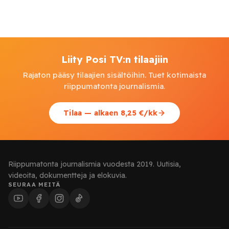
Liity Posi TV:n tilaajiin
Rajaton pääsy tilaajien sisältöihin. Tuet kotimaista
riippumatonta journalismia.
Tilaa — alkaen 8,25 €/kk
Riippumatonta journalismia vuodesta 2019. Uutisia,
videoita, dokumentteja ja elokuvia.
SEURAA MEITÄ