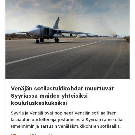
rikkomisesta, törkeästä liikenneturvallisuuden
vaarantamisesta ja vammantuottamuksesta.
Tuusulassa lauantaina 8. elokuuta tapahtuneesta
mopoilijan pysäytystilanteesta on aloitettu kaksi
erillistä esitutkintaa. Poliisin mukaan mopomiitissä oli
paikalla kymmeniä nuoria. Alueella liikennevalvontaa
tehnyt poliisipartio […]
Venäjän sotilastukikohdat muuttuvat
Syyriassa maiden yhteisiksi
koulutuskeskuksiksi
Syyria ja Venäjä ovat sopineet Venäjän sotilaallisen
läsnäolon uudelleenjärjestämisestä Syyrian rannikolla.
Hmeimimin ja Tartusin venäläistukikohtien sotilaalliset
osat on määrä muuttaa maiden yhteisiksi koulutus- ja