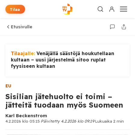
Tilaa
Etusivulle
Tilaajalle:
Venäjällä säästöjä houkutellaan
kultaan – uusi järjestelmä sitoo ruplat
fyysiseen kultaan
EU
Sisilian jätehuolto ei toimi –
jätteitä tuodaan myös Suomeen
Karl Beckenstrom
4.2.2026 klo 05:15
·
Päivitetty 4.2.2026 klo 09:19
·
Lukuaika 2 min