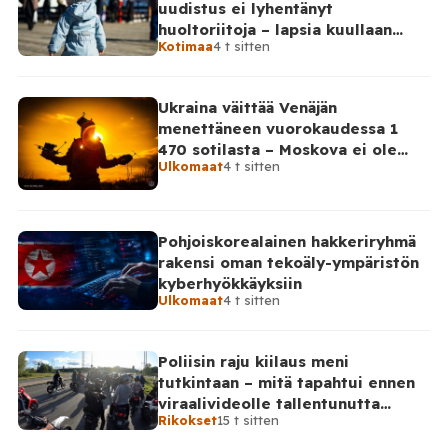
uudistus ei lyhentänyt
huoltoriitoja – lapsia kuullaan
Kotimaa
4 t sitten
edelleen harvoin
Ukraina väittää Venäjän
menettäneen vuorokaudessa 1
470 sotilasta – Moskova ei ole
Ulkomaat
4 t sitten
vahvistanut lukuja
Pohjoiskorealainen hakkeriryhmä
rakensi oman tekoäly-ympäristön
kyberhyökkäyksiin
Ulkomaat
4 t sitten
Poliisin raju kiilaus meni
tutkintaan – mitä tapahtui ennen
viraalivideolle tallentunutta
Rikokset
15 t sitten
hetkeä?