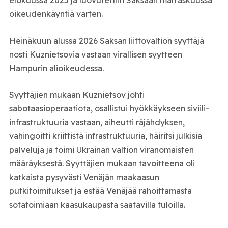
elokuussa 2025 ja luovutettiin Saksaan marraskuussa
oikeudenkäyntiä varten.
Heinäkuun alussa 2026 Saksan liittovaltion syyttäjä
nosti Kuznietsovia vastaan virallisen syytteen
Hampurin alioikeudessa.
Syyttäjien mukaan Kuznietsov johti
sabotaasioperaatiota, osallistui hyökkäykseen siviili-
infrastruktuuria vastaan, aiheutti räjähdyksen,
vahingoitti kriittistä infrastruktuuria, häiritsi julkisia
palveluja ja toimi Ukrainan valtion viranomaisten
määräyksestä. Syyttäjien mukaan tavoitteena oli
katkaista pysyvästi Venäjän maakaasun
putkitoimitukset ja estää Venäjää rahoittamasta
sotatoimiaan kaasukaupasta saatavilla tuloilla.