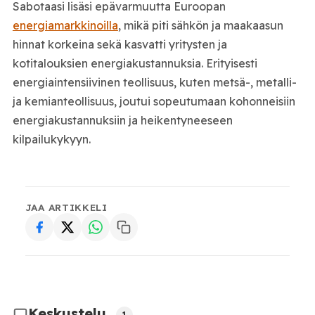
Sabotaasi lisäsi epävarmuutta Euroopan
energiamarkkinoilla
, mikä piti sähkön ja maakaasun
hinnat korkeina sekä kasvatti yritysten ja
kotitalouksien energiakustannuksia. Erityisesti
energiaintensiivinen teollisuus, kuten metsä-, metalli-
ja kemianteollisuus, joutui sopeutumaan kohonneisiin
energiakustannuksiin ja heikentyneeseen
kilpailukykyyn.
JAA ARTIKKELI
Keskustelu
1