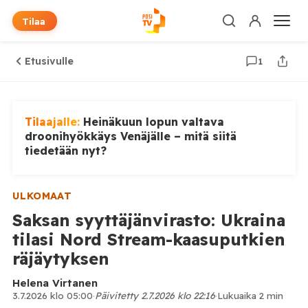
Tilaa
Etusivulle
1
Tilaajalle:
Heinäkuun lopun valtava
droonihyökkäys Venäjälle – mitä siitä
tiedetään nyt?
ULKOMAAT
Saksan syyttäjänvirasto: Ukraina
tilasi Nord Stream-kaasuputkien
räjäytyksen
Helena Virtanen
3.7.2026 klo 05:00
·
Päivitetty 2.7.2026 klo 22:16
·
Lukuaika 2 min