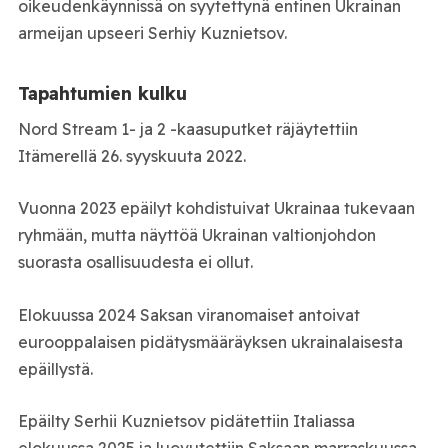
oikeudenkäynnissä on syytettynä entinen Ukrainan
armeijan upseeri Serhiy Kuznietsov.
Tapahtumien kulku
Nord Stream 1- ja 2 -kaasuputket räjäytettiin
Itämerellä 26. syyskuuta 2022.
Vuonna 2023 epäilyt kohdistuivat Ukrainaa tukevaan
ryhmään, mutta näyttöä Ukrainan valtionjohdon
suorasta osallisuudesta ei ollut.
Elokuussa 2024 Saksan viranomaiset antoivat
eurooppalaisen pidätysmääräyksen ukrainalaisesta
epäillystä.
Epäilty Serhii Kuznietsov pidätettiin Italiassa