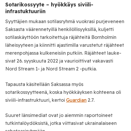
Sotarikossyyte – hyökkäys siviili-
infrastuktuuriin
Syyttäjien mukaan sotilasryhmä vuokrasi purjeveneen
Saksasta väärennetyillä henkilöllisyyksillä, kuljetti
sotilaskäyttöön tarkoitettuja räjähteitä Bornholmin
läheisyyteen ja kiinnitti ajastimilla varustetut räjähteet
merenpohjassa kulkeneisiin putkiin. Räjähteet lauke­
sivat 26. syyskuuta 2022 ja vaurioittivat vakavasti
Nord Stream 1- ja Nord Stream 2 -putkia.
Tapausta käsitellään Saksassa myös
sotarikossyytteenä, koska hyökkäyksen kohteena oli
siviili-infrastruktuuri, kertoi
Guardian
2.7.
Suuret länsimediat ovat jo aiemmin raportoineet
tutkintalöydöksistä, jotka viittasivat ukrainalaiseen