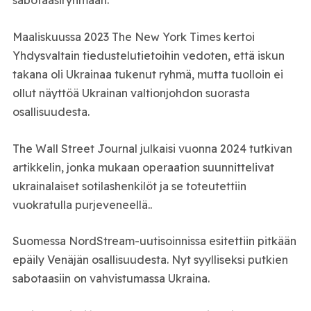
sabotaasiryhmään.
Maaliskuussa 2023 The New York Times kertoi
Yhdysvaltain tiedustelutietoihin vedoten, että iskun
takana oli Ukrainaa tukenut ryhmä, mutta tuolloin ei
ollut näyttöä Ukrainan valtionjohdon suorasta
osallisuudesta.
The Wall Street Journal julkaisi vuonna 2024 tutkivan
artikkelin, jonka mukaan operaation suunnittelivat
ukrainalaiset sotilashenkilöt ja se toteutettiin
vuokratulla purjeveneellä..
Suomessa NordStream-uutisoinnissa esitettiin pitkään
epäily Venäjän osallisuudesta. Nyt syylliseksi putkien
sabotaasiin on vahvistumassa Ukraina.