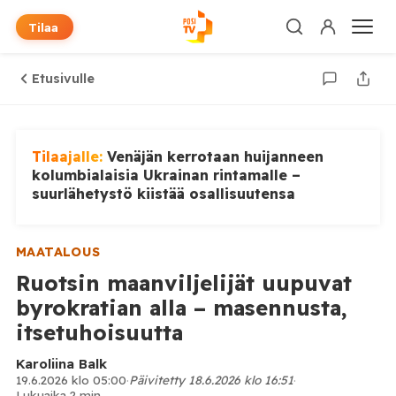
Tilaa
Etusivulle
Tilaajalle:
Venäjän kerrotaan huijanneen
kolumbialaisia Ukrainan rintamalle –
suurlähetystö kiistää osallisuutensa
MAATALOUS
Ruotsin maanviljelijät uupuvat
byrokratian alla – masennusta,
itsetuhoisuutta
Karoliina Balk
19.6.2026 klo 05:00
·
Päivitetty 18.6.2026 klo 16:51
·
Lukuaika 2 min