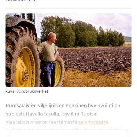
kuva: Jordbruksverket
Ruotsalaisten viljelijöiden henkinen hyvinvointi on
huolestuttavalla tasolla, käy ilmi Ruotsin
maatalousviraston teettämästä
selvityksestä
.
Tutkimuksen mukaan monet viljelijät kokevat jatkuvaa