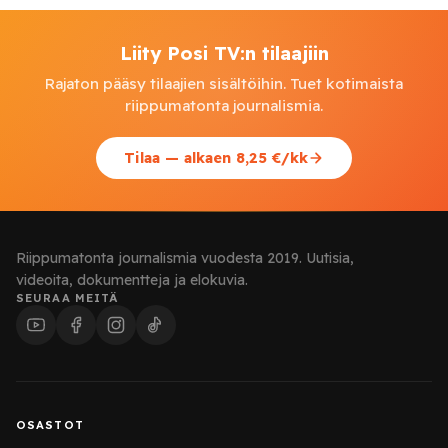
Liity Posi TV:n tilaajiin
Rajaton pääsy tilaajien sisältöihin. Tuet kotimaista
riippumatonta journalismia.
Tilaa — alkaen 8,25 €/kk
Riippumatonta journalismia vuodesta 2019. Uutisia,
videoita, dokumentteja ja elokuvia.
SEURAA MEITÄ
OSASTOT