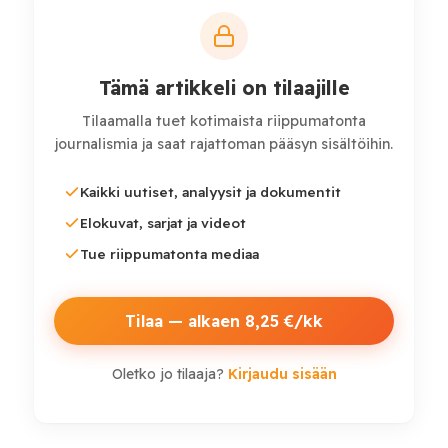
stressiä, masennusoireita ja uupumusta. Osa
vastaajista kertoi myös itsetuhoisista ajatuksista.
Selvityksen toteuttivat tutkijat Ruotsin
Tämä artikkeli on tilaajille
maatalousyliopistosta (SLU) ja Lundin yliopistosta.
Tilaamalla tuet kotimaista riippumatonta
Tutkimus perustuu kymmenelle tuhannelle
journalismia ja saat rajattoman pääsyn sisältöihin.
kokopäiväiselle maanviljelijälle tehtyyn kyselyyn,
jonka tavoitteena oli kartoittaa maatalousyrittäjien
Kaikki uutiset, analyysit ja dokumentit
psyykkistä hyvinvointia, työn kuormitustekijöitä ja
Elokuvat, sarjat ja videot
tuen tarvetta.
Tue riippumatonta mediaa
Tilaa — alkaen 8,25 €/kk
Oletko jo tilaaja?
Kirjaudu sisään