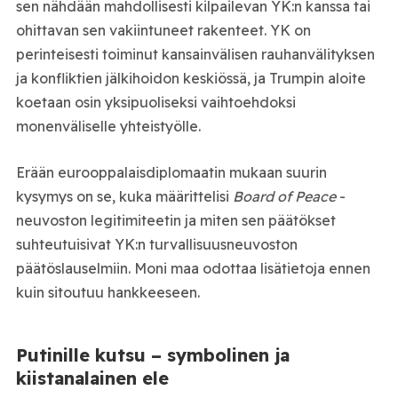
sen nähdään mahdollisesti kilpailevan YK:n kanssa tai
ohittavan sen vakiintuneet rakenteet. YK on
perinteisesti toiminut kansainvälisen rauhanvälityksen
ja konfliktien jälkihoidon keskiössä, ja Trumpin aloite
koetaan osin yksipuoliseksi vaihtoehdoksi
monenväliselle yhteistyölle.
Erään eurooppalaisdiplomaatin mukaan suurin
kysymys on se, kuka määrittelisi
Board of Peace
-
neuvoston legitimiteetin ja miten sen päätökset
suhteutuisivat YK:n turvallisuusneuvoston
päätöslauselmiin. Moni maa odottaa lisätietoja ennen
kuin sitoutuu hankkeeseen.
Putinille kutsu – symbolinen ja
kiistanalainen ele