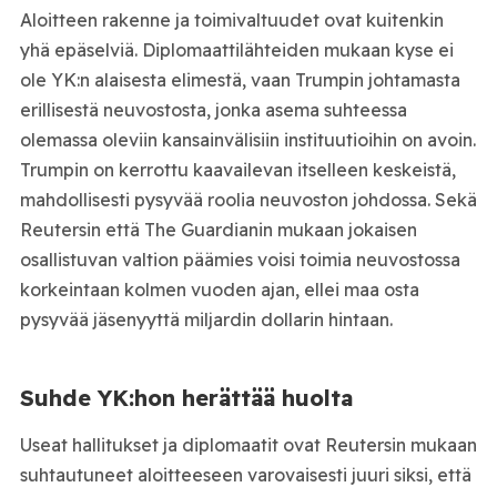
Aloitteen rakenne ja toimivaltuudet ovat kuitenkin
yhä epäselviä. Diplomaattilähteiden mukaan kyse ei
ole YK:n alaisesta elimestä, vaan Trumpin johtamasta
erillisestä neuvostosta, jonka asema suhteessa
olemassa oleviin kansainvälisiin instituutioihin on avoin.
Trumpin on kerrottu kaavailevan itselleen keskeistä,
mahdollisesti pysyvää roolia neuvoston johdossa. Sekä
Reutersin että The Guardianin mukaan jokaisen
osallistuvan valtion päämies voisi toimia neuvostossa
korkeintaan kolmen vuoden ajan, ellei maa osta
pysyvää jäsenyyttä miljardin dollarin hintaan.
Suhde YK:hon herättää huolta
Useat hallitukset ja diplomaatit ovat Reutersin mukaan
suhtautuneet aloitteeseen varovaisesti juuri siksi, että