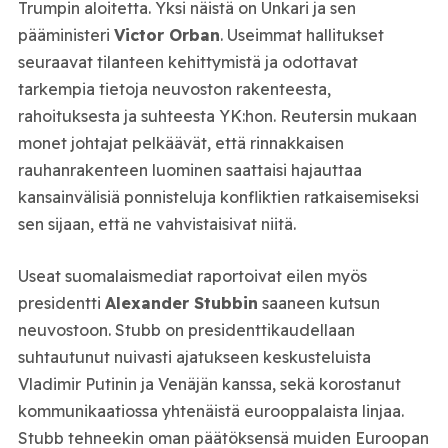
Trumpin aloitetta. Yksi näistä on Unkari ja sen
pääministeri
Victor Orban
. Useimmat hallitukset
seuraavat tilanteen kehittymistä ja odottavat
tarkempia tietoja neuvoston rakenteesta,
rahoituksesta ja suhteesta YK:hon. Reutersin mukaan
monet johtajat pelkäävät, että rinnakkaisen
rauhanrakenteen luominen saattaisi hajauttaa
kansainvälisiä ponnisteluja konfliktien ratkaisemiseksi
sen sijaan, että ne vahvistaisivat niitä.
Useat suomalaismediat raportoivat eilen myös
presidentti
Alexander Stubbin
saaneen kutsun
neuvostoon. Stubb on presidenttikaudellaan
suhtautunut nuivasti ajatukseen keskusteluista
Vladimir Putinin ja Venäjän kanssa, sekä korostanut
kommunikaatiossa yhtenäistä eurooppalaista linjaa.
Stubb tehneekin oman päätöksensä muiden Euroopan