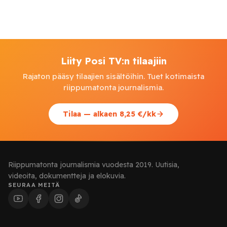
Liity Posi TV:n tilaajiin
Rajaton pääsy tilaajien sisältöihin. Tuet kotimaista
riippumatonta journalismia.
Tilaa — alkaen 8,25 €/kk
Riippumatonta journalismia vuodesta 2019. Uutisia,
videoita, dokumentteja ja elokuvia.
SEURAA MEITÄ