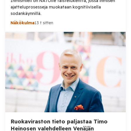
Ihmismieli on NATOlle taistelukenttä, jossa ihmisen
ajatteluprosesseja muokataan kognitiivisella
sodankäynnillä.
Näkökulma
13 t sitten
Ruokaviraston tieto paljastaa Timo
Heinosen valehdelleen Venäjän