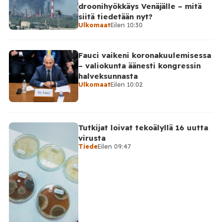
droonihyökkäys Venäjälle – mitä
siitä tiedetään nyt?
Ulkomaat
Eilen 10:30
Fauci vaikeni koronakuulemisessa
– valiokunta äänesti kongressin
halveksunnasta
Ulkomaat
Eilen 10:02
Tutkijat loivat tekoälyllä 16 uutta
virusta
Tiede
Eilen 09:47