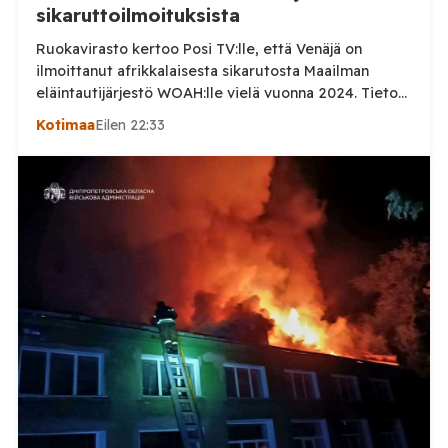
sikaruttoilmoituksista
Ruokavirasto kertoo Posi TV:lle, että Venäjä on
ilmoittanut afrikkalaisesta sikarutosta Maailman
eläintautijärjestö WOAH:lle vielä vuonna 2024. Tieto
haastaa kokoomuksen kansanedustaja Timo Heinosen
Kotimaa
Eilen 22:33
(kok.) esittämän väitteen Venäjän
sikaruttoilmoituksista. Suomi on puolestaan
ilmoittanut tuoreesta Virolahden tapauksesta sekä
WOAH:n kautta että suoraan Venäjän
eläinlääkintäviranomaisille. Ruokavirasto kertoi Posi
TV:lle tarkempia tietoja Suomen ensimmäisestä
afrikkalaisen sikaruton tapauksesta sekä
eläintautitietojen vaihdosta […]