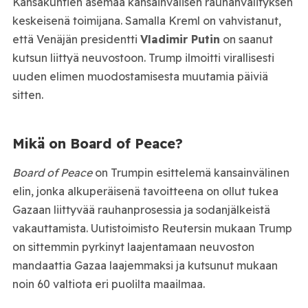
Kansakuntien asemaa kansainvälisen rauhanvälityksen
keskeisenä toimijana. Samalla Kreml on vahvistanut,
että Venäjän presidentti
Vladimir Putin
on saanut
kutsun liittyä neuvostoon. Trump ilmoitti virallisesti
uuden elimen muodostamisesta muutamia päiviä
sitten.
Mikä on Board of Peace?
Board of Peace
on Trumpin esittelemä kansainvälinen
elin, jonka alkuperäisenä tavoitteena on ollut tukea
Gazaan liittyvää rauhanprosessia ja sodanjälkeistä
vakauttamista. Uutistoimisto Reutersin mukaan Trump
on sittemmin pyrkinyt laajentamaan neuvoston
mandaattia Gazaa laajemmaksi ja kutsunut mukaan
noin 60 valtiota eri puolilta maailmaa.