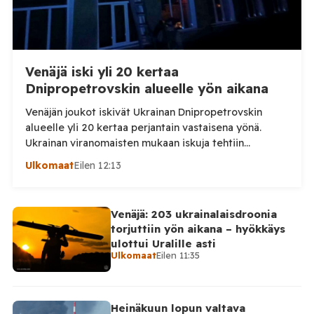
Venäjä iski yli 20 kertaa
Dnipropetrovskin alueelle yön aikana
Venäjän joukot iskivät Ukrainan Dnipropetrovskin
alueelle yli 20 kertaa perjantain vastaisena yönä.
Ukrainan viranomaisten mukaan iskuja tehtiin
drooneilla ja tykistöllä viidelle eri alueelle.
Ulkomaat
Eilen 12:13
Henkilövahingoilta vältyttiin. Dnipropetrovskin
alueellisen sotilashallinnon johtaja Oleksandr Hanzha
kertoi perjantaiaamuna 7. elokuuta julkaisemassaan
Venäjä: 203 ukrainalaisdroonia
Telegram-päivityksessä, että Venäjän joukot
torjuttiin yön aikana – hyökkäys
hyökkäsivät yön aikana yli 20 kertaa viidelle alueelle.
ulottui Uralille asti
Nikopolin alueella iskuja kohdistui Nikopolin
Ulkomaat
Eilen 11:35
kaupunkiin sekä […]
Heinäkuun lopun valtava