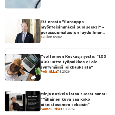
EU-erosta ”Eurooppa-
myönteisimmäksi puolueeksi” –
perussuomalaisten täydellinen
Eu
Eilen 09:02
takinkääntö
Työttömien Keskusjärjestö: ”100
000 uutta työpaikkaa ei ole
syntymässä leikkauksista”
Politiikka
7.8.2026
Minja Koskela lataa suorat sanat:
”Tällainen kuva saa koko
oikeistosomen sekaisin”
Someuutiset
7.8.2026