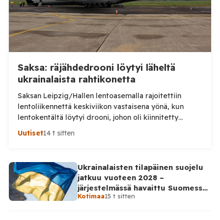
Saksa: räjähdedrooni löytyi läheltä
ukrainalaista rahtikonetta
Saksan Leipzig/Hallen lentoasemalla rajoitettiin
lentoliikennettä keskiviikon vastaisena yönä, kun
lentokentältä löytyi drooni, johon oli kiinnitetty
epäilty räjähdelaite. Saksan viranomaiset tutkivat
Uutiset
14 t sitten
tapausta turvallisuusuhkana ja mahdollisena
sabotaasina, saksalaislehti Bildin mukaan. Laite löytyi
lentoaseman rahtialueelta läheltä ukrainalaista
Ukrainalaisten tilapäinen suojelu
Antonov-rahtikonetta ns. esikentältä. Löytyneessä
jatkuu vuoteen 2028 –
droonissa oli tuntematonta massaa sisältänyt pakkaus
järjestelmässä havaittu Suomessa
sekä sytyttimeksi epäilty osa. Poliisi ei ole
Kotimaa
15 t sitten
satoja väärinkäytösyrityksiä
vahvistanut kaikkia yksityiskohtia, mutta […]