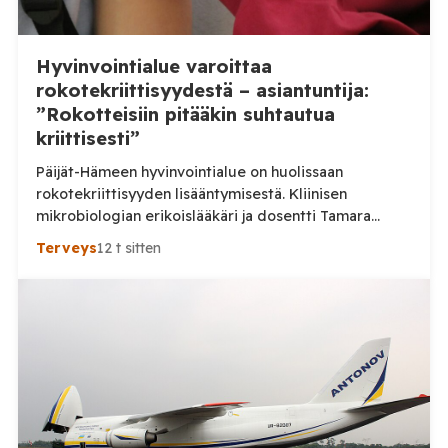
Hyvinvointialue varoittaa
rokotekriittisyydestä – asiantuntija:
”Rokotteisiin pitääkin suhtautua
kriittisesti”
Päijät-Hämeen hyvinvointialue on huolissaan
rokotekriittisyyden lisääntymisestä. Kliinisen
mikrobiologian erikoislääkäri ja dosentti Tamara
Tuuminen pitää ihmisten lisääntynyttä kriittisyyttä
Terveys
12 t sitten
myönteisenä kehityksenä. Aluehallituksen jäsen Ville-
Veikko Elomaa puolestaan kaipaa huolen tueksi
tarkempia tilastoja eikä pidä nykytilannetta erityisen
huolestuttavana. Päijät-Hämeen hyvinvointialue
kertoi heinäkuussa julkaisemassaan tiedotteessa,
että neuvoloissa ja kouluterveydenhuollossa on
havaittu merkkejä kasvavasta rokotekriittisyydestä.
Hyvinvointialueen mukaan rokotteiden
tarpeellisuudesta keskustellaan erityisesti […]