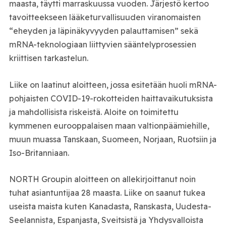
maasta, täytti marraskuussa vuoden. Järjestö kertoo
tavoitteekseen lääketurvallisuuden viranomaisten
“eheyden ja läpinäkyvyyden palauttamisen” sekä
mRNA-teknologiaan liittyvien sääntelyprosessien
kriittisen tarkastelun.
Liike on laatinut aloitteen, jossa esitetään huoli mRNA-
pohjaisten COVID-19-rokotteiden haittavaikutuksista
ja mahdollisista riskeistä. Aloite on toimitettu
kymmenen eurooppalaisen maan valtionpäämiehille,
muun muassa Tanskaan, Suomeen, Norjaan, Ruotsiin ja
Iso-Britanniaan.
NORTH Groupin aloitteen on allekirjoittanut noin
tuhat asiantuntijaa 28 maasta. Liike on saanut tukea
useista maista kuten Kanadasta, Ranskasta, Uudesta-
Seelannista, Espanjasta, Sveitsistä ja Yhdysvalloista