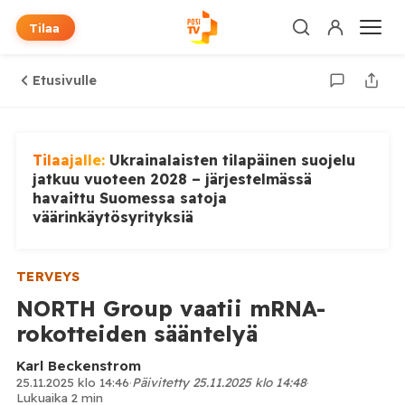
Tilaa
Etusivulle
Tilaajalle:
Ukrainalaisten tilapäinen suojelu
jatkuu vuoteen 2028 – järjestelmässä
havaittu Suomessa satoja
väärinkäytösyrityksiä
TERVEYS
NORTH Group vaatii mRNA-
rokotteiden sääntelyä
Karl Beckenstrom
25.11.2025 klo 14:46
·
Päivitetty 25.11.2025 klo 14:48
·
Lukuaika 2 min