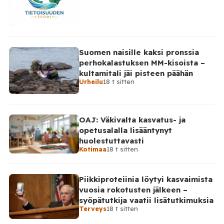
Suomen naisille kaksi pronssia
perhokalastuksen MM-kisoista –
kultamitali jäi pisteen päähän
Urheilu
18 t sitten
OAJ: Väkivalta kasvatus- ja
opetusalalla lisääntynyt
huolestuttavasti
Kotimaa
18 t sitten
Piikkiproteiinia löytyi kasvaimista
vuosia rokotusten jälkeen –
syöpätutkija vaatii lisätutkimuksia
Terveys
18 t sitten