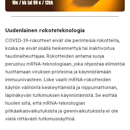
Uudenlainen rokoteteknologia
COVID-19-rokotteet eivät ole perinteisiä rokotteita,
koska ne eivät sisällä heikennettyä tai inaktivoitua
taudinaiheuttajaa. Rokotteiden antama suoja
perustuu mRNA-teknologiaan, joka ohjeistaa elimistöä
tuottamaan viruksen proteiinia ja käynnistämään
immuunivasteen. Liike vaatii mRNA-rokotteiden
käytön välitöntä keskeyttämistä ja riippumattoman,
läpinäkyvän tutkimuksen käynnistämistä. Se esittää
huolen siitä, että mRNA-teknologian
pitkäaikaisvaikutuksista ja geenivaikutuksista ei ole
vielä riittävästi tutkimusnäyttöä.