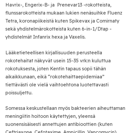
Havrix-, Engerix-B- ja Prenevar13 -rokotteista,
flunssarokotteista mukaan lukien nenäsuihke Fluenz
Tetra, koronapiikeistä kuten Spikevax ja Comirnaty
sekä yhdistelmärokotteista kuten 6-in-1/Dtap -
yhdistelmät Infanrix hexa ja Vaxelis.
Lääketieteellisen kirjallisuuden perusteella
rokotehaitat näkyvät usein 15-35 vrk:n kuluttua
rokotuksesta, joten Kentin tapaus sopii tähän
aikaikkunaan, eikä “rokotehaittaepidemiaa”
tiettävästi ole vielä vaihtoehtona luotettavasti
poissuljettu.
Somessa keskustellaan myös bakteerien aiheuttaman
meningiitin hoitoon käytettyjen, yleensä
suonensisäisesti annettujen antibioottien (kuten
Ceftriaxone, Cefotaxime, Ampicillin, Vancomycin)