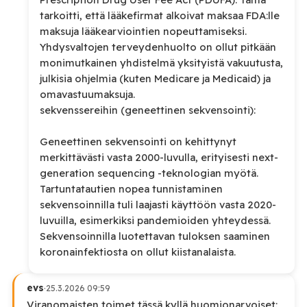
tarkoitti, että lääkefirmat alkoivat maksaa FDA:lle
maksuja lääkearviointien nopeuttamiseksi.
Yhdysvaltojen terveydenhuolto on ollut pitkään
monimutkainen yhdistelmä yksityistä vakuutusta,
julkisia ohjelmia (kuten Medicare ja Medicaid) ja
omavastuumaksuja.
sekvenssereihin (geneettinen sekvensointi):
Geneettinen sekvensointi on kehittynyt
merkittävästi vasta 2000-luvulla, erityisesti next-
generation sequencing -teknologian myötä.
Tartuntatautien nopea tunnistaminen
sekvensoinnilla tuli laajasti käyttöön vasta 2020-
luvuilla, esimerkiksi pandemioiden yhteydessä.
Sekvensoinnilla luotettavan tuloksen saaminen
koronainfektiosta on ollut kiistanalaista.
evs
·
25.3.2026 09:59
Viranomaisten toimet tässä kyllä huomionarvoiset: