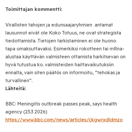
Toimittajan kommentti:
Virallisten tahojen ja edunsaajaryhmien antamat
lausunnot eivät ole Koko Totuus, ne ovat strategista
tiedottamista. Tietojen tarkistaminen ei ole huono
tapa omaksuttavaksi. Esimerkiksi rokotteen tai mRna-
alustaa käyttävän valmisteen ottamista harkitsevan on
hyvä tutustua ko. valmisteiden haittavaikutuksiin
ennalta, vain siten päätös on informoitu, “tehokas ja
turvallinen”.
Lähteitä:
BBC: Meningitis outbreak passes peak, says health
agency (23.3 2026)
https://www.bbc.com/news/articles/ckgwrxdldmzo