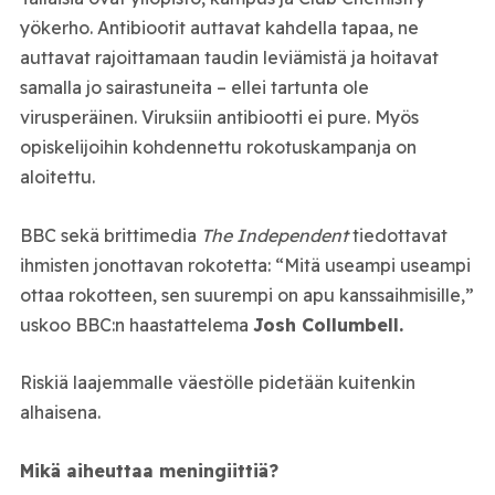
yökerho. Antibiootit auttavat kahdella tapaa, ne
auttavat rajoittamaan taudin leviämistä ja hoitavat
samalla jo sairastuneita – ellei tartunta ole
virusperäinen. Viruksiin antibiootti ei pure. Myös
opiskelijoihin kohdennettu rokotuskampanja on
aloitettu.
BBC sekä brittimedia
The Independent
tiedottavat
ihmisten jonottavan rokotetta: “Mitä useampi useampi
ottaa rokotteen, sen suurempi on apu kanssaihmisille,”
uskoo BBC:n haastattelema
Josh Collumbell.
Riskiä laajemmalle väestölle pidetään kuitenkin
alhaisena.
Mikä aiheuttaa meningiittiä?