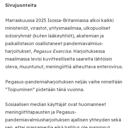
Sivujuonteita
Marraskuussa 2025 Isossa-Britanniassa alkoi kaikki
ministeriöt, virastot, yritysmaailmaa, ulkopuoliset
sidosryhmät (kuten lääkeyhtiöt), akatemian ja
paikallistason osallistaneet pandemiavalmius-
harjoitukset,
Pegasus Exercise.
Harjoituksessa
maailmassa levisi kuvitteelliselta saarelta lähtöisin
oleva, muuntunut, meningiittiä aiheuttava enterovirus.
Pegasus-pandemiaharjoituksen neljäs vaihe nimeltään
“Toipuminen” pidetään tänä vuonna.
Sosiaalisen median käyttäjät ovat huomanneet
meningiittitapausten ja Pegasus-
pandemiavalmiusharjoituksen ajallisen yhteyden sekä
sen, ettei massamedia eikä hallitus ole maininnut