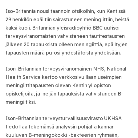
Iso-Britannia nousi taannoin otsikoihin, kun Kentissä
29 henkilön epäiltiin sairastuneen meningiittiin, heistä
kaksi kuoli. Britannian yleisradioyhtiö BBC uutisoi
terveysviranomaisten vahvistaneen tautitestausten
jälkeen 20 tapauksista olleen meningiittiä, epäiltyjen
tapausten määrä putosi yhdestätoista yhdeksään.
Ison-Britannian terveysviranomainen NHS, National
Health Service kertoo verkkosivuillaan useimpien
meningiittitapausten olevan Kentin yliopiston
opiskelijoita, ja neljän tapauksista vahvistuneen B-
meningiitiksi.
Ison-Britannian terveysturvallisuusvirasto UKHSA
tiedottaa tekemänsä analyysin pohjalta kannan
kuuluvan B-meningokokki -bakteerien ryhmään,