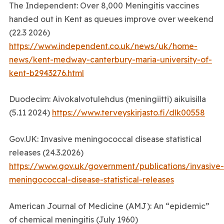
The Independent: Over 8,000 Meningitis vaccines
handed out in Kent as queues improve over weekend
(22.3 2026)
https://www.independent.co.uk/news/uk/home-
news/kent-medway-canterbury-maria-university-of-
kent-b2943276.html
Duodecim: Aivokalvotulehdus (meningiitti) aikuisilla
(5.11 2024)
https://www.terveyskirjasto.fi/dlk00558
Gov.UK: Invasive meningococcal disease statistical
releases (24.3.2026)
https://www.gov.uk/government/publications/invasive-
meningococcal-disease-statistical-releases
American Journal of Medicine (AMJ): An “epidemic”
of chemical meningitis (July 1960)