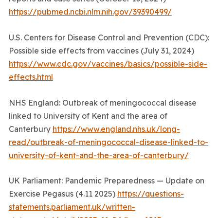
https://pubmed.ncbi.nlm.nih.gov/39390499/
U.S. Centers for Disease Control and Prevention (CDC):
Possible side effects from vaccines (July 31, 2024)
https://www.cdc.gov/vaccines/basics/possible-side-
effects.html
NHS England: Outbreak of meningococcal disease
linked to University of Kent and the area of
Canterbury
https://www.england.nhs.uk/long-
read/outbreak-of-meningococcal-disease-linked-to-
university-of-kent-and-the-area-of-canterbury/
UK Parliament: Pandemic Preparedness — Update on
Exercise Pegasus (4.11 2025)
https://questions-
statements.parliament.uk/written-