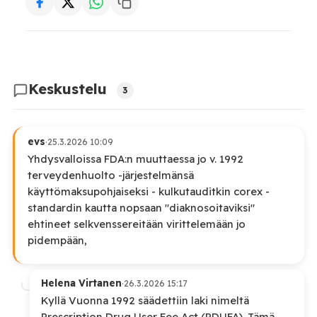
Keskustelu
3
evs
·
25.3.2026 10:09
Yhdysvalloissa FDA:n muuttaessa jo v. 1992
terveydenhuolto -järjestelmänsä
käyttömaksupohjaiseksi - kulkutauditkin corex -
standardin kautta nopsaan "diaknosoitaviksi"
ehtineet selkvenssereitään virittelemään jo
pidempään,
Helena Virtanen
·
26.3.2026 15:17
Kyllä Vuonna 1992 säädettiin laki nimeltä
Prescription Drug User Fee Act (PDUFA). Tämä