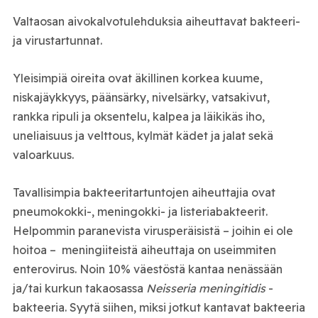
Valtaosan aivokalvotulehduksia aiheuttavat bakteeri-
ja virustartunnat.
Yleisimpiä oireita ovat äkillinen korkea kuume,
niskajäykkyys, päänsärky, nivelsärky, vatsakivut,
rankka ripuli ja oksentelu, kalpea ja läikikäs iho,
uneliaisuus ja velttous, kylmät kädet ja jalat sekä
valoarkuus.
Tavallisimpia bakteeritartuntojen aiheuttajia ovat
pneumokokki-, meningokki- ja listeriabakteerit.
Helpommin paranevista virusperäisistä – joihin ei ole
hoitoa – meningiiteistä aiheuttaja on useimmiten
enterovirus. Noin 10% väestöstä kantaa nenässään
ja/tai kurkun takaosassa
Neisseria meningitidis
-
bakteeria. Syytä siihen, miksi jotkut kantavat bakteeria