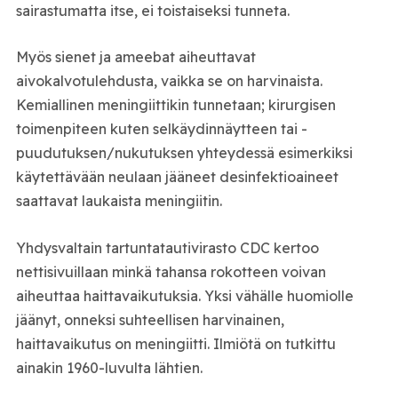
sairastumatta itse, ei toistaiseksi tunneta.
Myös sienet ja ameebat aiheuttavat
aivokalvotulehdusta, vaikka se on harvinaista.
Kemiallinen meningiittikin tunnetaan; kirurgisen
toimenpiteen kuten selkäydinnäytteen tai -
puudutuksen/nukutuksen yhteydessä esimerkiksi
käytettävään neulaan jääneet desinfektioaineet
saattavat laukaista meningiitin.
Yhdysvaltain tartuntatautivirasto CDC kertoo
nettisivuillaan minkä tahansa rokotteen voivan
aiheuttaa haittavaikutuksia. Yksi vähälle huomiolle
jäänyt, onneksi suhteellisen harvinainen,
haittavaikutus on meningiitti. Ilmiötä on tutkittu
ainakin 1960-luvulta lähtien.