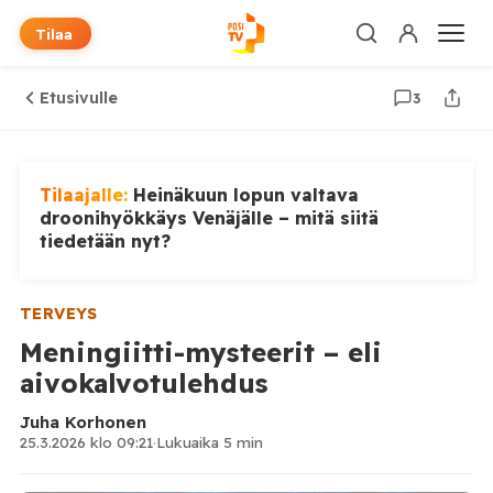
Tilaa
Etusivulle
3
Tilaajalle:
Heinäkuun lopun valtava
droonihyökkäys Venäjälle – mitä siitä
tiedetään nyt?
TERVEYS
Meningiitti-mysteerit – eli
aivokalvotulehdus
Juha Korhonen
25.3.2026 klo 09:21
·
Lukuaika 5 min