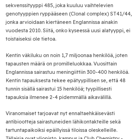
sekvenssityyppi 485, joka kuuluu vaihtelevien
genotyyppien ryppääseen (Clonal complex) ST41/44,
jonka arvioidaan kiertäneen Englannissa ainakin
vuodesta 2010. Siitä, onko kyseessä uusi alatyyppi, ei
toistaiseksi ole tietoa.
Kentin väkiluku on noin 1,7 miljoonaa henkilöä, joten
tapausten määrä on promilleluokkaa. Vuosittain
Englannissa sairastuu meningiittiin 300-400 henkilöä.
Kentin tapauksesta tekee epätyypillisen se, että 48
tunnin sisällä sairastui 15 henkilöä; tyypillisesti
tapauksia ilmenee 2-4 pidemmällä aikavälillä.
Viranomaiset tarjoavat nyt ennaltaehkäisevästi
antibiootteja sairastuneiden lähikontakteille sekä
tartuntapaikoiksi epäillyissä tiloissa oleskelleille.
Tällaisia ovat yliopisto, kampus ja Club Chemistry -