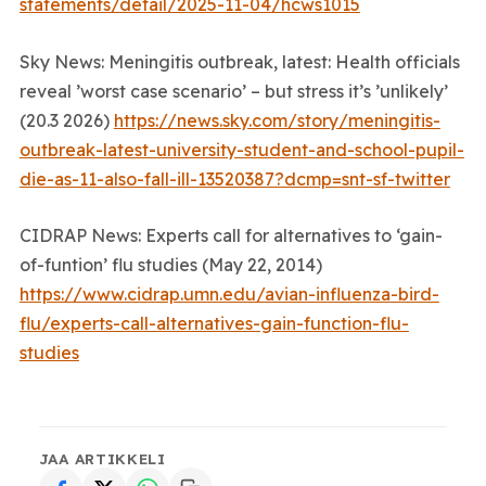
statements/detail/2025-11-04/hcws1015
Sky News: Meningitis outbreak, latest: Health officials
reveal ’worst case scenario’ – but stress it’s ’unlikely’
(20.3 2026)
https://news.sky.com/story/meningitis-
outbreak-latest-university-student-and-school-pupil-
die-as-11-also-fall-ill-13520387?dcmp=snt-sf-twitter
CIDRAP News: Experts call for alternatives to ‘gain-
of-funtion’ flu studies (May 22, 2014)
https://www.cidrap.umn.edu/avian-influenza-bird-
flu/experts-call-alternatives-gain-function-flu-
studies
JAA ARTIKKELI