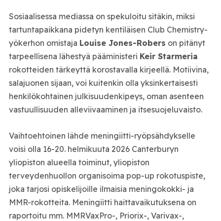
Sosiaalisessa mediassa on spekuloitu sitäkin, miksi
tartuntapaikkana pidetyn kentiläisen Club Chemistry-
yökerhon omistaja
Louise Jones-Robers
on pitänyt
tarpeellisena lähestyä pääministeri
Keir Starmeria
rokotteiden tärkeyttä korostavalla kirjeellä. Motiivina,
salajuonen sijaan, voi kuitenkin olla yksinkertaisesti
henkilökohtainen julkisuudenkipeys, oman asenteen
vastuullisuuden alleviivaaminen ja itsesuojeluvaisto.
Vaihtoehtoinen lähde meningiitti-ryöpsähdykselle
voisi olla 16-20. helmikuuta 2026 Canterburyn
yliopiston alueella toiminut, yliopiston
terveydenhuollon organisoima pop-up rokotuspiste,
joka tarjosi opiskelijoille ilmaisia meningokokki- ja
MMR-rokotteita. Meningiitti haittavaikutuksena on
raportoitu mm. MMRVaxPro-, Priorix-, Varivax-,