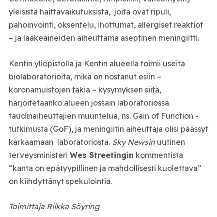
yleisistä haittavaikutuksista, joita ovat ripuli,
pahoinvointi, oksentelu, ihottumat, allergiset reaktiot
– ja lääkeaineiden aiheuttama aseptinen meningiitti.
Kentin yliopistolla ja Kentin alueella toimii useita
biolaboratorioita, mikä on nostanut esiin –
koronamuistojen takia – kysymyksen siitä,
harjoitetaanko alueen jossain laboratoriossa
taudinaiheuttajien muuntelua, ns. Gain of Function -
tutkimusta (GoF), ja meningiitin aiheuttaja olisi päässyt
karkaamaan laboratoriosta.
Sky Newsin
uutinen
terveysministeri
Wes Streetingin
kommentista
“kanta on epätyypillinen ja mahdollisesti kuolettava”
on kiihdyttänyt spekulointia.
Toimittaja Riikka Söyring