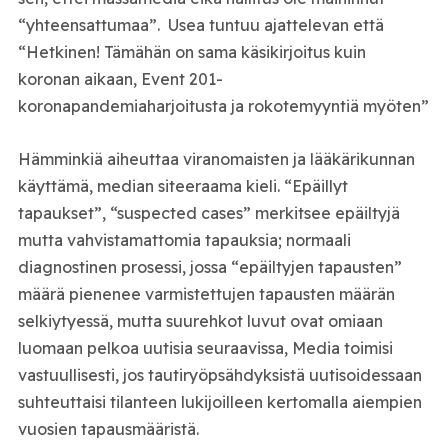
“yhteensattumaa”. Usea tuntuu ajattelevan että
“Hetkinen! Tämähän on sama käsikirjoitus kuin
koronan aikaan, Event 201-
koronapandemiaharjoitusta ja rokotemyyntiä myöten”
Hämminkiä aiheuttaa viranomaisten ja lääkärikunnan
käyttämä, median siteeraama kieli. “Epäillyt
tapaukset”, “suspected cases” merkitsee epäiltyjä
mutta vahvistamattomia tapauksia; normaali
diagnostinen prosessi, jossa “epäiltyjen tapausten”
määrä pienenee varmistettujen tapausten määrän
selkiytyessä, mutta suurehkot luvut ovat omiaan
luomaan pelkoa uutisia seuraavissa, Media toimisi
vastuullisesti, jos tautiryöpsähdyksistä uutisoidessaan
suhteuttaisi tilanteen lukijoilleen kertomalla aiempien
vuosien tapausmääristä.