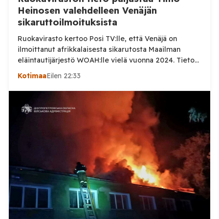
Heinosen valehdelleen Venäjän
sikaruttoilmoituksista
Ruokavirasto kertoo Posi TV:lle, että Venäjä on
ilmoittanut afrikkalaisesta sikarutosta Maailman
eläintautijärjestö WOAH:lle vielä vuonna 2024. Tieto
haastaa kokoomuksen kansanedustaja Timo Heinosen
Kotimaa
Eilen 22:33
(kok.) esittämän väitteen Venäjän
sikaruttoilmoituksista. Suomi on puolestaan
ilmoittanut tuoreesta Virolahden tapauksesta sekä
WOAH:n kautta että suoraan Venäjän
eläinlääkintäviranomaisille. Ruokavirasto kertoi Posi
TV:lle tarkempia tietoja Suomen ensimmäisestä
afrikkalaisen sikaruton tapauksesta sekä
eläintautitietojen vaihdosta […]