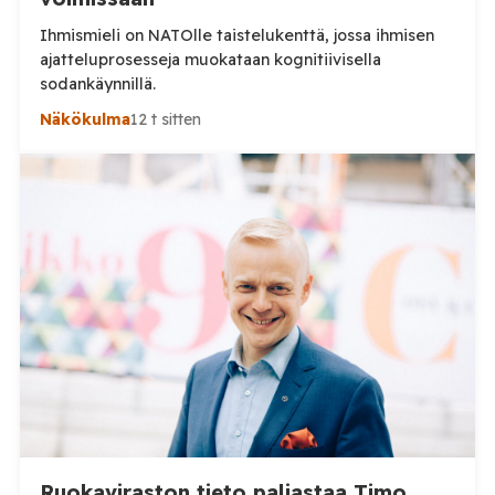
Ihmismieli on NATOlle taistelukenttä, jossa ihmisen
ajatteluprosesseja muokataan kognitiivisella
sodankäynnillä.
Näkökulma
12 t sitten
Ruokaviraston tieto paljastaa Timo