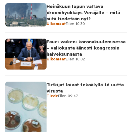
Heinäkuun lopun valtava
droonihyökkäys Venäjälle – mitä
siitä tiedetään nyt?
Ulkomaat
Eilen 10:30
Fauci vaikeni koronakuulemisessa
– valiokunta äänesti kongressin
halveksunnasta
Ulkomaat
Eilen 10:02
Tutkijat loivat tekoälyllä 16 uutta
virusta
Tiede
Eilen 09:47