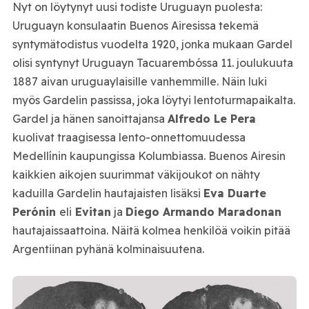
Nyt on löytynyt uusi todiste Uruguayn puolesta:
Uruguayn konsulaatin Buenos Airesissa tekemä
syntymätodistus vuodelta 1920, jonka mukaan Gardel
olisi syntynyt Uruguayn Tacuarembóssa 11. joulukuuta
1887 aivan uruguaylaisille vanhemmille. Näin luki
myös Gardelin passissa, joka löytyi lentoturmapaikalta.
Gardel ja hänen sanoittajansa
Alfredo Le Pera
kuolivat traagisessa lento-onnettomuudessa
Medellínin kaupungissa Kolumbiassa. Buenos Airesin
kaikkien aikojen suurimmat väkijoukot on nähty
kaduilla Gardelin hautajaisten lisäksi
Eva Duarte
Perónin
eli
Evitan
ja
Diego Armando Maradonan
hautajaissaattoina. Näitä kolmea henkilöä voikin pitää
Argentiinan pyhänä kolminaisuutena.