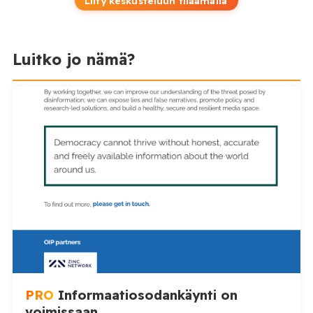
Liity keskusteluun tilaamalla
Luitko jo nämä?
PRO
Informaatiosodankäynti on
voimissaan