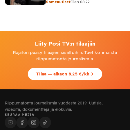
Someuutiset
Eilen 08:22
Liity Posi TV:n tilaajiin
Rajaton pääsy tilaajien sisältöihin. Tuet kotimaista
riippumatonta journalismia.
Tilaa — alkaen 8,25 €/kk
Riippumatonta journalismia vuodesta 2019. Uutisia,
videoita, dokumentteja ja elokuvia.
SEURAA MEITÄ