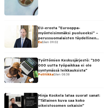
EU-erosta ”Eurooppa-
myönteisimmäksi puolueeksi” –
perussuomalaisten täydellinen
Eu
Eilen 09:02
takinkääntö
Työttömien Keskusjärjestö: ”100
000 uutta työpaikkaa ei ole
syntymässä leikkauksista”
Politiikka
Eilen 08:38
Minja Koskela lataa suorat sanat:
”Tällainen kuva saa koko
oikeistosomen sekaisin”