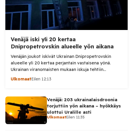
Venäjä iski yli 20 kertaa
Dnipropetrovskin alueelle yön aikana
Venäjän joukot iskivät Ukrainan Dnipropetrovskin
alueelle yli 20 kertaa perjantain vastaisena yönä.
Ukrainan viranomaisten mukaan iskuja tehtiin
drooneilla ja tykistöllä viidelle eri alueelle.
Ulkomaat
Eilen 12:13
Henkilövahingoilta vältyttiin. Dnipropetrovskin
alueellisen sotilashallinnon johtaja Oleksandr Hanzha
kertoi perjantaiaamuna 7. elokuuta julkaisemassaan
Venäjä: 203 ukrainalaisdroonia
Telegram-päivityksessä, että Venäjän joukot
torjuttiin yön aikana – hyökkäys
hyökkäsivät yön aikana yli 20 kertaa viidelle alueelle.
ulottui Uralille asti
Nikopolin alueella iskuja kohdistui Nikopolin
Ulkomaat
Eilen 11:35
kaupunkiin sekä […]