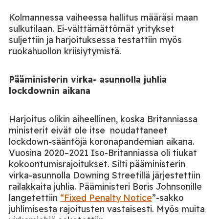
Kolmannessa vaiheessa hallitus määräsi maan
sulkutilaan. Ei-välttämättömät yritykset
suljettiin ja harjoituksessa testattiin myös
ruokahuollon kriisiytymistä.
Pääministerin virka- asunnolla juhlia
lockdownin aikana
Harjoitus olikin aiheellinen, koska Britanniassa
ministerit eivät ole itse noudattaneet
lockdown-sääntöjä koronapandemian aikana.
Vuosina 2020–2021 Iso-Britanniassa oli tiukat
kokoontumisrajoitukset. Silti pääministerin
virka-asunnolla
Downing Streetillä
järjestettiin
railakkaita juhlia. Pääministeri Boris Johnsonille
langetettiin
“Fixed Penalty Notice
”-sakko
juhlimisesta rajoitusten vastaisesti. Myös muita