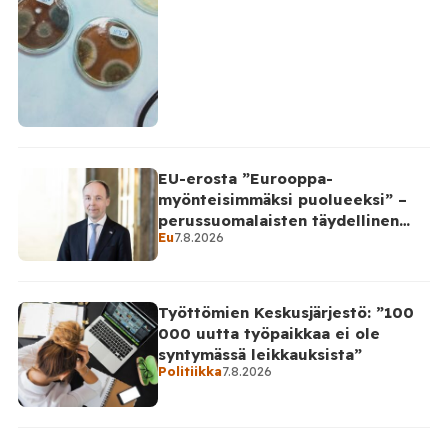
EU-erosta ”Eurooppa-
myönteisimmäksi puolueeksi” –
perussuomalaisten täydellinen
Eu
7.8.2026
takinkääntö
Työttömien Keskusjärjestö: ”100
000 uutta työpaikkaa ei ole
syntymässä leikkauksista”
Politiikka
7.8.2026