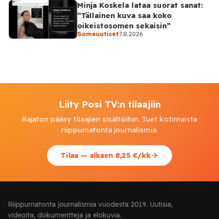
Minja Koskela lataa suorat sanat:
”Tällainen kuva saa koko
oikeistosomen sekaisin”
Someuutiset
7.8.2026
Liity Posi TV:n tilaajiin
Rajaton pääsy tilaajien sisältöihin. Tuet kotimaista
riippumatonta journalismia.
Tilaa — alkaen 8,25 €/kk
Riippumatonta journalismia vuodesta 2019. Uutisia,
videoita, dokumentteja ja elokuvia.