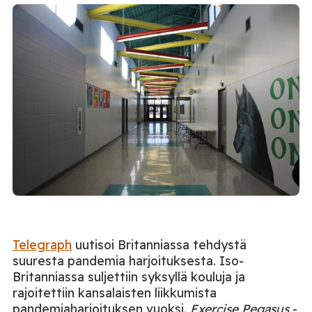
Telegraph
uutisoi Britanniassa tehdystä
suuresta pandemia harjoituksesta.
Iso-
Britanniassa suljettiin syksyllä kouluja ja
rajoitettiin kansalaisten liikkumista
pandemiaharjoituksen vuoksi.
Exercise Pegasus
-