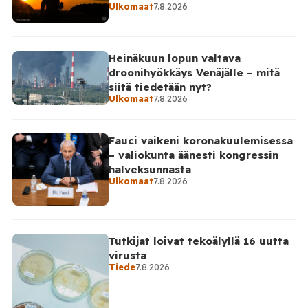
Nikopolin alueella iskuja kohdistui Nikopolin
Ulkomaat
7.8.2026
kaupunkiin sekä […]
Heinäkuun lopun valtava
droonihyökkäys Venäjälle – mitä
siitä tiedetään nyt?
Ulkomaat
7.8.2026
Fauci vaikeni koronakuulemisessa
– valiokunta äänesti kongressin
halveksunnasta
Ulkomaat
7.8.2026
Tutkijat loivat tekoälyllä 16 uutta
virusta
Tiede
7.8.2026