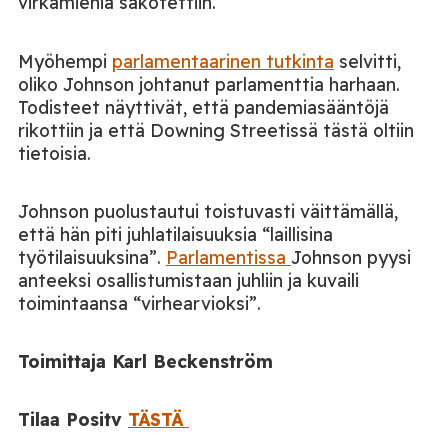
virkamiehiä sakotettiin.
Myöhempi
parlamentaarinen tutkinta
selvitti,
oliko Johnson johtanut parlamenttia harhaan.
Todisteet näyttivät, että pandemiasääntöjä
rikottiin ja että Downing Streetissä tästä oltiin
tietoisia.
Johnson puolustautui toistuvasti väittämällä,
että hän piti juhlatilaisuuksia “laillisina
työtilaisuuksina”.
Parlamentissa
Johnson pyysi
anteeksi osallistumistaan juhliin ja kuvaili
toimintaansa “virhearvioksi”.
Toimittaja Karl Beckenström
Tilaa Positv
TÄSTÄ