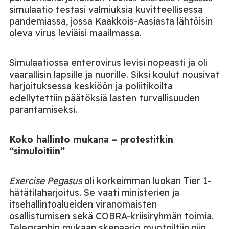
simulaatio testasi valmiuksia kuvitteellisessa
pandemiassa, jossa Kaakkois-Aasiasta lähtöisin
oleva virus leviäisi maailmassa.
Simulaatiossa enterovirus levisi nopeasti ja oli
vaarallisin lapsille ja nuorille. Siksi koulut nousivat
harjoituksessa keskiöön ja poliitikoilta
edellytettiin päätöksiä lasten turvallisuuden
parantamiseksi.
Koko hallinto mukana – protestitkin
“simuloitiin”
Exercise Pegasus
oli korkeimman luokan Tier 1-
hätätilaharjoitus. Se vaati ministerien ja
itsehallintoalueiden viranomaisten
osallistumisen sekä COBRA-kriisiryhmän toimia.
Telegraphin mukaan skenaario muotoiltiin niin