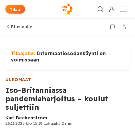
Tilaa
Etusivulle
Tilaajalle:
Informaatiosodankäynti on
voimissaan
ULKOMAAT
Iso-Britanniassa
pandemiaharjoitus – koulut
suljettiin
Karl Beckenstrom
26.11.2025 klo 15:19
·
Lukuaika 2 min