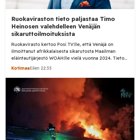
Ruokaviraston tieto paljastaa Timo
Heinosen valehdelleen Venäjän
sikaruttoilmoituksista
Ruokavirasto kertoo Posi TV:lle, että Venäjä on
ilmoittanut afrikkalaisesta sikarutosta Maailman
eläintautijärjestö WOAH:lle vielä vuonna 2024. Tieto
haastaa kokoomuksen kansanedustaja Timo Heinosen
Kotimaa
Eilen 22:33
(kok.) esittämän väitteen Venäjän
sikaruttoilmoituksista. Suomi on puolestaan
ilmoittanut tuoreesta Virolahden tapauksesta sekä
WOAH:n kautta että suoraan Venäjän
eläinlääkintäviranomaisille. Ruokavirasto kertoi Posi
TV:lle tarkempia tietoja Suomen ensimmäisestä
afrikkalaisen sikaruton tapauksesta sekä
eläintautitietojen vaihdosta […]