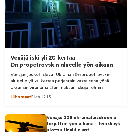
Venäjä iski yli 20 kertaa
Dnipropetrovskin alueelle yön aikana
Venäjän joukot iskivät Ukrainan Dnipropetrovskin
alueelle yli 20 kertaa perjantain vastaisena yönä.
Ukrainan viranomaisten mukaan iskuja tehtiin
drooneilla ja tykistöllä viidelle eri alueelle.
Ulkomaat
Eilen 12:13
Henkilövahingoilta vältyttiin. Dnipropetrovskin
alueellisen sotilashallinnon johtaja Oleksandr Hanzha
kertoi perjantaiaamuna 7. elokuuta julkaisemassaan
Venäjä: 203 ukrainalaisdroonia
Telegram-päivityksessä, että Venäjän joukot
torjuttiin yön aikana – hyökkäys
hyökkäsivät yön aikana yli 20 kertaa viidelle alueelle.
ulottui Uralille asti