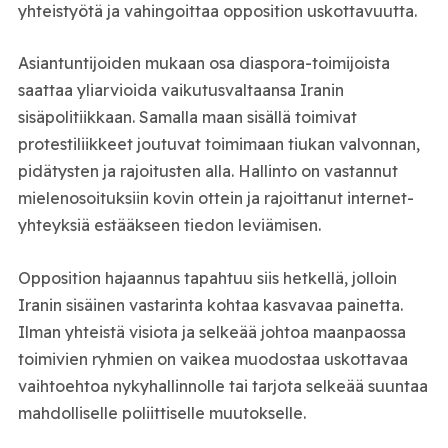
yhteistyötä ja vahingoittaa opposition uskottavuutta.
Asiantuntijoiden mukaan osa diaspora-toimijoista
saattaa yliarvioida vaikutusvaltaansa Iranin
sisäpolitiikkaan. Samalla maan sisällä toimivat
protestiliikkeet joutuvat toimimaan tiukan valvonnan,
pidätysten ja rajoitusten alla. Hallinto on vastannut
mielenosoituksiin kovin ottein ja rajoittanut internet-
yhteyksiä estääkseen tiedon leviämisen.
Opposition hajaannus tapahtuu siis hetkellä, jolloin
Iranin sisäinen vastarinta kohtaa kasvavaa painetta.
Ilman yhteistä visiota ja selkeää johtoa maanpaossa
toimivien ryhmien on vaikea muodostaa uskottavaa
vaihtoehtoa nykyhallinnolle tai tarjota selkeää suuntaa
mahdolliselle poliittiselle muutokselle.