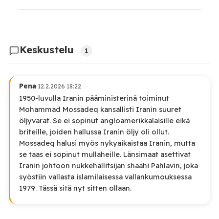
Keskustelu
1
Pena
·
12.2.2026 18:22
1950-luvulla Iranin pääministerinä toiminut
Mohammad Mossadeq kansallisti Iranin suuret
öljyvarat. Se ei sopinut angloamerikkalaisille eikä
briteille, joiden hallussa Iranin öljy oli ollut.
Mossadeq halusi myös nykyaikaistaa Iranin, mutta
se taas ei sopinut mullaheille. Länsimaat asettivat
Iranin johtoon nukkehallitsijan shaahi Pahlavin, joka
syöstiin vallasta islamilaisessa vallankumouksessa
1979. Tässä sitä nyt sitten ollaan.