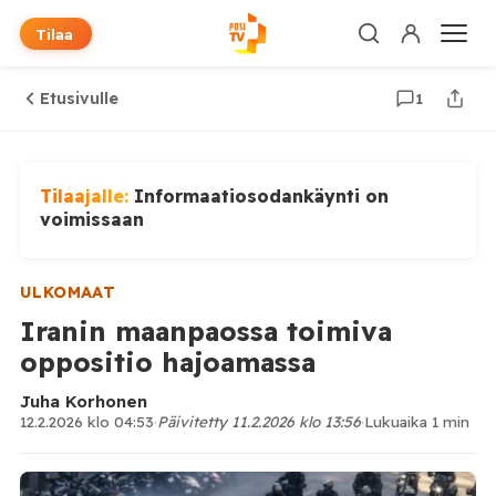
Tilaa
Etusivulle
1
Tilaajalle:
Informaatiosodankäynti on
voimissaan
ULKOMAAT
Iranin maanpaossa toimiva
oppositio hajoamassa
Juha Korhonen
12.2.2026 klo 04:53
·
Päivitetty 11.2.2026 klo 13:56
·
Lukuaika 1 min