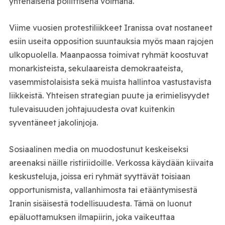
yhtenäisenä poliittisena voimana.
Viime vuosien protestiliikkeet Iranissa ovat nostaneet
esiin useita opposition suuntauksia myös maan rajojen
ulkopuolella. Maanpaossa toimivat ryhmät koostuvat
monarkisteista, sekulaareista demokraateista,
vasemmistolaisista sekä muista hallintoa vastustavista
liikkeistä. Yhteisen strategian puute ja erimielisyydet
tulevaisuuden johtajuudesta ovat kuitenkin
syventäneet jakolinjoja.
Sosiaalinen media on muodostunut keskeiseksi
areenaksi näille ristiriidoille. Verkossa käydään kiivaita
keskusteluja, joissa eri ryhmät syyttävät toisiaan
opportunismista, vallanhimosta tai etääntymisestä
Iranin sisäisestä todellisuudesta. Tämä on luonut
epäluottamuksen ilmapiirin, joka vaikeuttaa