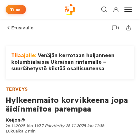
Tilaa
Etusivulle
1
Tilaajalle:
Venäjän kerrotaan huijanneen
kolumbialaisia Ukrainan rintamalle –
suurlähetystö kiistää osallisuutensa
TERVEYS
Hylkeenmaito korvikkeena jopa
äidinmaitoa parempaa
Keijon@
26.11.2025 klo 11:37
·
Päivitetty 26.11.2025 klo 11:36
·
Lukuaika 2 min