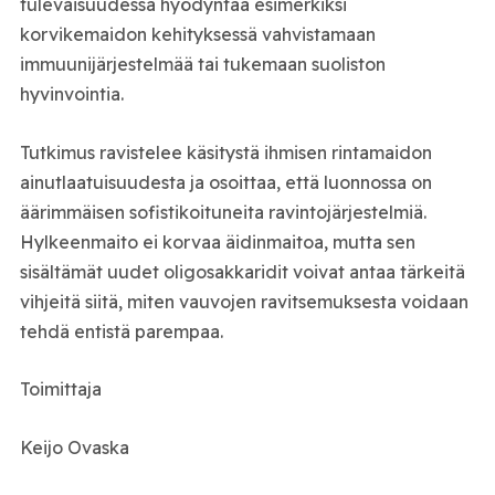
tulevaisuudessa hyödyntää esimerkiksi
korvikemaidon kehityksessä vahvistamaan
immuunijärjestelmää tai tukemaan suoliston
hyvinvointia.
Tutkimus ravistelee käsitystä ihmisen rintamaidon
ainutlaatuisuudesta ja osoittaa, että luonnossa on
äärimmäisen sofistikoituneita ravintojärjestelmiä.
Hylkeenmaito ei korvaa äidinmaitoa, mutta sen
sisältämät uudet oligosakkaridit voivat antaa tärkeitä
vihjeitä siitä, miten vauvojen ravitsemuksesta voidaan
tehdä entistä parempaa.
Toimittaja
Keijo Ovaska