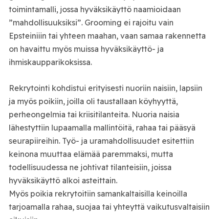
toimintamalli, jossa hyväksikäyttö naamioidaan
”mahdollisuuksiksi”. Grooming ei rajoitu vain
Epsteiniiin tai yhteen maahan, vaan samaa rakennetta
on havaittu myös muissa hyväksikäyttö- ja
ihmiskaupparikoksissa.
Rekrytointi kohdistui erityisesti nuoriin naisiin, lapsiin
ja myös poikiin, joilla oli taustallaan köyhyyttä,
perheongelmia tai kriisitilanteita. Nuoria naisia
lähestyttiin lupaamalla mallintöitä, rahaa tai pääsyä
seurapiireihin. Työ- ja uramahdollisuudet esitettiin
keinona muuttaa elämää paremmaksi, mutta
todellisuudessa ne johtivat tilanteisiin, joissa
hyväksikäyttö alkoi asteittain.
Myös poikia rekrytoitiin samankaltaisilla keinoilla
tarjoamalla rahaa, suojaa tai yhteyttä vaikutusvaltaisiin