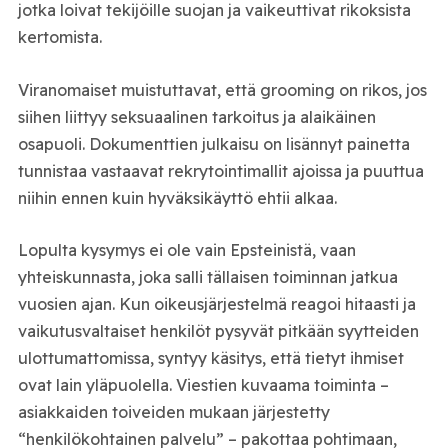
jotka loivat tekijöille suojan ja vaikeuttivat rikoksista
kertomista.
Viranomaiset muistuttavat, että grooming on rikos, jos
siihen liittyy seksuaalinen tarkoitus ja alaikäinen
osapuoli. Dokumenttien julkaisu on lisännyt painetta
tunnistaa vastaavat rekrytointimallit ajoissa ja puuttua
niihin ennen kuin hyväksikäyttö ehtii alkaa.
Lopulta kysymys ei ole vain Epsteinistä, vaan
yhteiskunnasta, joka salli tällaisen toiminnan jatkua
vuosien ajan. Kun oikeusjärjestelmä reagoi hitaasti ja
vaikutusvaltaiset henkilöt pysyvät pitkään syytteiden
ulottumattomissa, syntyy käsitys, että tietyt ihmiset
ovat lain yläpuolella. Viestien kuvaama toiminta –
asiakkaiden toiveiden mukaan järjestetty
“henkilökohtainen palvelu” – pakottaa pohtimaan,