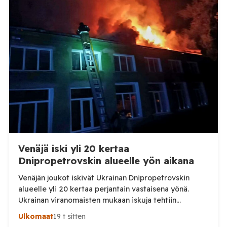
afrikkalaisen sikaruton tapauksesta sekä
eläintautitietojen vaihdosta […]
Venäjä iski yli 20 kertaa
Dnipropetrovskin alueelle yön aikana
Venäjän joukot iskivät Ukrainan Dnipropetrovskin
alueelle yli 20 kertaa perjantain vastaisena yönä.
Ukrainan viranomaisten mukaan iskuja tehtiin
drooneilla ja tykistöllä viidelle eri alueelle.
Ulkomaat
19 t sitten
Henkilövahingoilta vältyttiin. Dnipropetrovskin