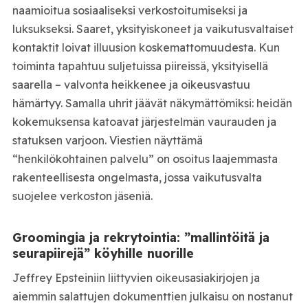
naamioitua sosiaaliseksi verkostoitumiseksi ja
luksukseksi. Saaret, yksityiskoneet ja vaikutusvaltaiset
kontaktit loivat illuusion koskemattomuudesta. Kun
toiminta tapahtuu suljetuissa piireissä, yksityisellä
saarella – valvonta heikkenee ja oikeusvastuu
hämärtyy. Samalla uhrit jäävät näkymättömiksi: heidän
kokemuksensa katoavat järjestelmän vaurauden ja
statuksen varjoon. Viestien näyttämä
“henkilökohtainen palvelu” on osoitus laajemmasta
rakenteellisesta ongelmasta, jossa vaikutusvalta
suojelee verkoston jäseniä.
Groomingia ja rekrytointia: ”mallintöitä ja
seurapiirejä” köyhille nuorille
Jeffrey Epsteiniin liittyvien oikeusasiakirjojen ja
aiemmin salattujen dokumenttien julkaisu on nostanut