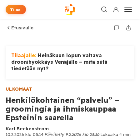
Tilaa
Etusivulle
Tilaajalle:
Heinäkuun lopun valtava
droonihyökkäys Venäjälle – mitä siitä
tiedetään nyt?
ULKOMAAT
Henkilökohtainen “palvelu” –
groomingia ja ihmiskauppaa
Epsteinin saarella
Karl Beckenstrom
10.2.2026 klo 05:14
·
Päivitetty 9.2.2026 klo 23:36
·
Lukuaika 4 min