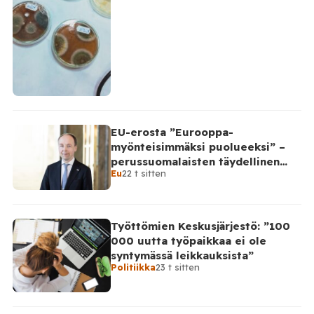
EU-erosta ”Eurooppa-
myönteisimmäksi puolueeksi” –
perussuomalaisten täydellinen
Eu
22 t sitten
takinkääntö
Työttömien Keskusjärjestö: ”100
000 uutta työpaikkaa ei ole
syntymässä leikkauksista”
Politiikka
23 t sitten