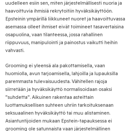
uudelleen esiin sen, miten järjestelmällisesti nuoria ja
haavoittuvia ihmisiä rekrytoitiin hyväksikäyttöön.
Epsteinin ympärillä liikkuneet nuoret ja haavoittuvassa
asemassa olleet ihmiset eivät toimineet tasavertaisina
osapuolina, vaan tilanteessa, jossa rahallinen
riippuvuus, manipulointi ja painostus vaikutti heihin
vahvasti.
Grooming ei yleensä ala pakottamisella, vaan
huomiolla, avun tarjoamisella, lahjoilla ja lupauksilla
paremmasta tulevaisuudesta. Vähitellen rajoja
siirretään ja hyväksikäyttö normalisoidaan osaksi
”suhdetta”. Aikuinen rakentaa asteittain
luottamuksellisen suhteen uhriin tarkoituksenaan
seksuaalinen hyväksikäyttö tai muu alistaminen.
Asiantuntijoiden mukaan Epstein-tapauksessa ei
grooming ole satunnaista vaan järjestelmällinen