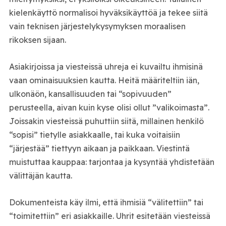
kielenkäyttö normalisoi hyväksikäyttöä ja tekee siitä
vain teknisen järjestelykysymyksen moraalisen
rikoksen sijaan.
Asiakirjoissa ja viesteissä uhreja ei kuvailtu ihmisinä
vaan ominaisuuksien kautta. Heitä määriteltiin iän,
ulkonäön, kansallisuuden tai “sopivuuden”
perusteella, aivan kuin kyse olisi ollut ”valikoimasta”.
Joissakin viesteissä puhuttiin siitä, millainen henkilö
“sopisi” tietylle asiakkaalle, tai kuka voitaisiin
“järjestää” tiettyyn aikaan ja paikkaan. Viestintä
muistuttaa kauppaa: tarjontaa ja kysyntää yhdistetään
välittäjän kautta.
Dokumenteista käy ilmi, että ihmisiä “välitettiin” tai
“toimitettiin” eri asiakkaille. Uhrit esitetään viesteissä