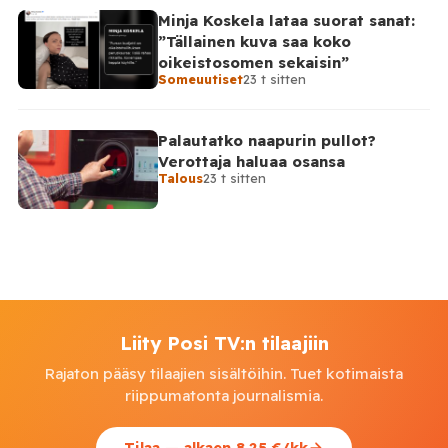
Minja Koskela lataa suorat sanat:
”Tällainen kuva saa koko
oikeistosomen sekaisin”
Someuutiset
23 t sitten
Palautatko naapurin pullot?
Verottaja haluaa osansa
Talous
23 t sitten
Liity Posi TV:n tilaajiin
Rajaton pääsy tilaajien sisältöihin. Tuet kotimaista
riippumatonta journalismia.