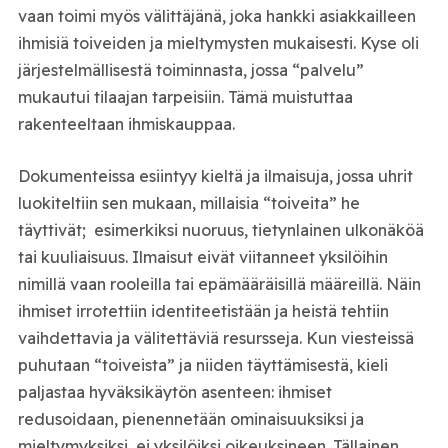
vaan toimi myös välittäjänä, joka hankki asiakkailleen
ihmisiä toiveiden ja mieltymysten mukaisesti. Kyse oli
järjestelmällisestä toiminnasta, jossa “palvelu”
mukautui tilaajan tarpeisiin. Tämä muistuttaa
rakenteeltaan ihmiskauppaa.
Dokumenteissa esiintyy kieltä ja ilmaisuja, jossa uhrit
luokiteltiin sen mukaan, millaisia “toiveita” he
täyttivät; esimerkiksi nuoruus, tietynlainen ulkonäköä
tai kuuliaisuus. Ilmaisut eivät viitanneet yksilöihin
nimillä vaan rooleilla tai epämääräisillä määreillä. Näin
ihmiset irrotettiin identiteetistään ja heistä tehtiin
vaihdettavia ja välitettäviä resursseja. Kun viesteissä
puhutaan “toiveista” ja niiden täyttämisestä, kieli
paljastaa hyväksikäytön asenteen: ihmiset
redusoidaan, pienennetään ominaisuuksiksi ja
mieltymyksiksi, ei yksilöiksi oikeuksineen. Tällainen