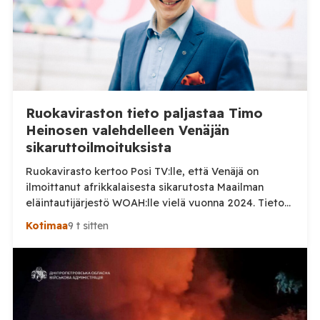
Ruokaviraston tieto paljastaa Timo
Heinosen valehdelleen Venäjän
sikaruttoilmoituksista
Ruokavirasto kertoo Posi TV:lle, että Venäjä on
ilmoittanut afrikkalaisesta sikarutosta Maailman
eläintautijärjestö WOAH:lle vielä vuonna 2024. Tieto
haastaa kokoomuksen kansanedustaja Timo Heinosen
Kotimaa
9 t sitten
(kok.) esittämän väitteen Venäjän
sikaruttoilmoituksista. Suomi on puolestaan
ilmoittanut tuoreesta Virolahden tapauksesta sekä
WOAH:n kautta että suoraan Venäjän
eläinlääkintäviranomaisille. Ruokavirasto kertoi Posi
TV:lle tarkempia tietoja Suomen ensimmäisestä