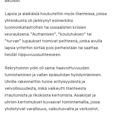
aikuisiin.
Lapsia ja alaikäisiä houkuteltiin myös tilanteissa, joissa
yhteiskunta oli järkkynyt esimerkiksi
luonnonkatastrofien tai sosiaalisten kriisien
seurauksena. “Auttamisen”, “koulutuksen” tai
“turvan” lupaukset toimivat peitteenä, jonka avulla
lapsia yritettiin siirtää pois perheistään tai saattaa
heidät riippuvuussuhteeseen.
Rekrytoinnin ydin oli sama: haavoittuvuuden
tunnistaminen ja vallan epäsuhdan hyödyntäminen.
Uhrille rakennettiin tunne erityisyydestä ja
velvollisuudesta, mikä vaikeutti tilanteesta
irtautumista ja rikoksista kertomista. Asiakirjat ja
uhrien kertomukset kuvaavat toimintamallia, jossa
yhdistyivät varallisuus, vaikutusvalta ja verkostot,