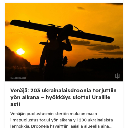
alueellisen sotilashallinnon johtaja Oleksandr Hanzha
kertoi perjantaiaamuna 7. elokuuta julkaisemassaan
Telegram-päivityksessä, että Venäjän joukot
hyökkäsivät yön aikana yli 20 kertaa viidelle alueelle.
Nikopolin alueella iskuja kohdistui Nikopolin
kaupunkiin sekä […]
Venäjä: 203 ukrainalaisdroonia torjuttiin
yön aikana – hyökkäys ulottui Uralille
asti
Venäjän puolustusministeriön mukaan maan
ilmapuolustus torjui yön aikana yli 200 ukrainalaista
lennokkia. Drooneja havaittiin laajalla alueella aina