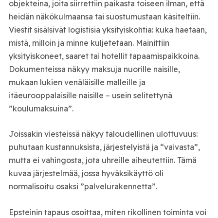
objekteina, joita siirrettiin paikasta toiseen ilman, että
heidän näkökulmaansa tai suostumustaan käsiteltiin.
Viestit sisälsivät logistisia yksityiskohtia: kuka haetaan,
mistä, milloin ja minne kuljetetaan. Mainittiin
yksityiskoneet, saaret tai hotellit tapaamispaikkoina.
Dokumenteissa näkyy maksuja nuorille naisille,
mukaan lukien venäläisille malleille ja
itäeurooppalaisille naisille – usein selitettynä
”koulumaksuina”.
Joissakin viesteissä näkyy taloudellinen ulottuvuus:
puhutaan kustannuksista, järjestelyistä ja “vaivasta”,
mutta ei vahingosta, jota uhreille aiheutettiin. Tämä
kuvaa järjestelmää, jossa hyväksikäyttö oli
normalisoitu osaksi ”palvelurakennetta”.
Epsteinin tapaus osoittaa, miten rikollinen toiminta voi