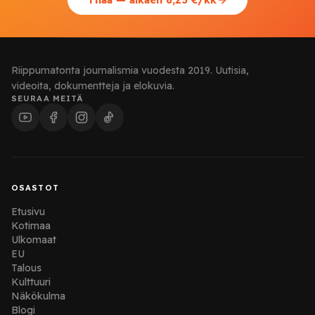
Tilaa — alkaen 8,25 €/kk
Riippumatonta journalismia vuodesta 2019. Uutisia,
videoita, dokumentteja ja elokuvia.
SEURAA MEITÄ
OSASTOT
Etusivu
Kotimaa
Ulkomaat
EU
Talous
Kulttuuri
Näkökulma
Blogi