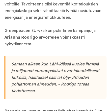
voitoille. Tavoitteena olisi keventää kotitalouksien
energialaskuja sekä rahoittaa siirtymää uusiutuvaan
energiaan ja energiatehokkuuteen.
Greenpeacen EU-yksikön poliittinen kampanjoija
Ariadna
Rodrigo
arvostelee voimakkaasti
nykytilannetta.
Samaan aikaan kun Lähi-idässä kuolee ihmisiä
ja miljoonat eurooppalaiset ovat taloudellisesti
tiukoilla, hallitukset sallivat öljy-yhtiöiden
pohjattoman ahneuden. – Rodrigo toteaa
tiedotteessa.
Raportin mukaan suurimmat lisävoitot kertyivät EU:n