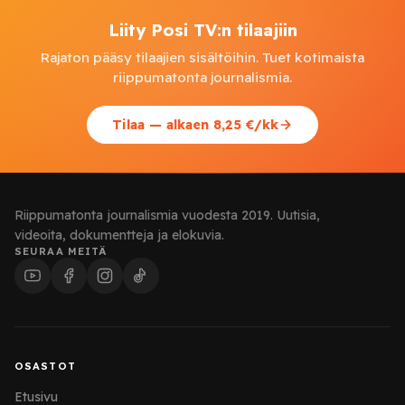
Liity Posi TV:n tilaajiin
Rajaton pääsy tilaajien sisältöihin. Tuet kotimaista
riippumatonta journalismia.
Tilaa — alkaen 8,25 €/kk
Riippumatonta journalismia vuodesta 2019. Uutisia,
videoita, dokumentteja ja elokuvia.
SEURAA MEITÄ
OSASTOT
Etusivu