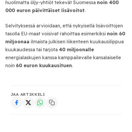
huolimatta öljy-yhtiöt tekevät Suomessa
noin 400
000 euron päivittäiset lisävoitot
.
Selvityksessä arvioidaan, että nykyisellä lisävoittojen
tasolla EU-maat voisivat rahoittaa esimerkiksi
noin 60
miljoonaa
ilmaista julkisen liikenteen kuukausilippua
kuukaudessa tai tarjota
40 miljoonalle
energialaskujen kanssa kamppailevalle kansalaiselle
noin
60 euron kuukausituen
.
JAA ARTIKKELI