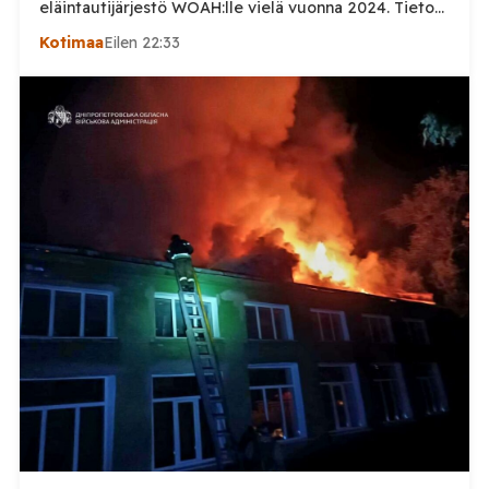
eläintautijärjestö WOAH:lle vielä vuonna 2024. Tieto
haastaa kokoomuksen kansanedustaja Timo Heinosen
Kotimaa
Eilen 22:33
(kok.) esittämän väitteen Venäjän
sikaruttoilmoituksista. Suomi on puolestaan
ilmoittanut tuoreesta Virolahden tapauksesta sekä
WOAH:n kautta että suoraan Venäjän
eläinlääkintäviranomaisille. Ruokavirasto kertoi Posi
TV:lle tarkempia tietoja Suomen ensimmäisestä
afrikkalaisen sikaruton tapauksesta sekä
eläintautitietojen vaihdosta […]