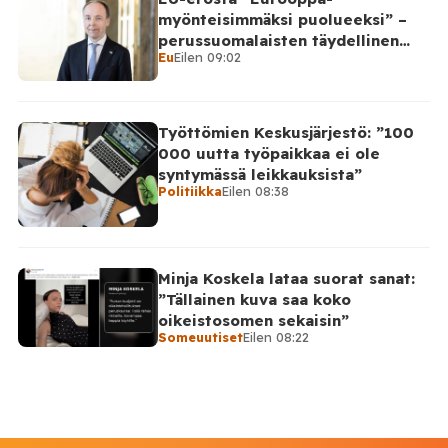
myönteisimmäksi puolueeksi” –
perussuomalaisten täydellinen
Eu
Eilen 09:02
takinkääntö
Työttömien Keskusjärjestö: ”100
000 uutta työpaikkaa ei ole
syntymässä leikkauksista”
Politiikka
Eilen 08:38
Minja Koskela lataa suorat sanat:
”Tällainen kuva saa koko
oikeistosomen sekaisin”
Someuutiset
Eilen 08:22