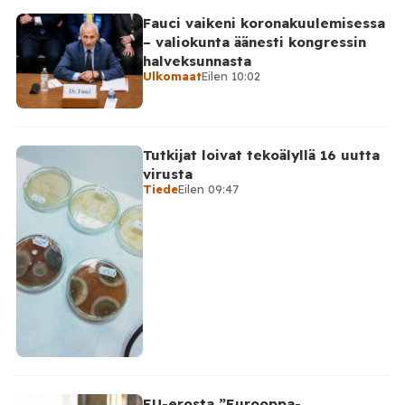
Fauci vaikeni koronakuulemisessa
– valiokunta äänesti kongressin
halveksunnasta
Ulkomaat
Eilen 10:02
Tutkijat loivat tekoälyllä 16 uutta
virusta
Tiede
Eilen 09:47
EU-erosta ”Eurooppa-