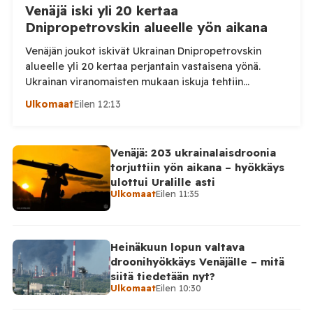
Venäjä iski yli 20 kertaa
Dnipropetrovskin alueelle yön aikana
Venäjän joukot iskivät Ukrainan Dnipropetrovskin
alueelle yli 20 kertaa perjantain vastaisena yönä.
Ukrainan viranomaisten mukaan iskuja tehtiin
drooneilla ja tykistöllä viidelle eri alueelle.
Ulkomaat
Eilen 12:13
Henkilövahingoilta vältyttiin. Dnipropetrovskin
alueellisen sotilashallinnon johtaja Oleksandr Hanzha
kertoi perjantaiaamuna 7. elokuuta julkaisemassaan
Venäjä: 203 ukrainalaisdroonia
Telegram-päivityksessä, että Venäjän joukot
torjuttiin yön aikana – hyökkäys
hyökkäsivät yön aikana yli 20 kertaa viidelle alueelle.
ulottui Uralille asti
Nikopolin alueella iskuja kohdistui Nikopolin
Ulkomaat
Eilen 11:35
kaupunkiin sekä […]
Heinäkuun lopun valtava
droonihyökkäys Venäjälle – mitä
siitä tiedetään nyt?
Ulkomaat
Eilen 10:30