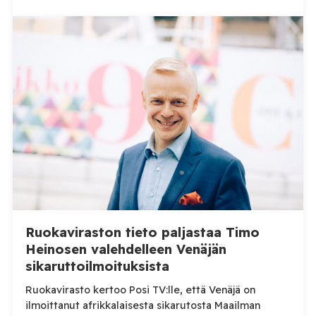
Ruokaviraston tieto paljastaa Timo
Heinosen valehdelleen Venäjän
sikaruttoilmoituksista
Ruokavirasto kertoo Posi TV:lle, että Venäjä on
ilmoittanut afrikkalaisesta sikarutosta Maailman