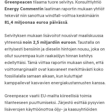
Greenpeace
n
tilaama tuore selvitys. Konsulttiyhtiö
Energy
Commentin
laatiman raportin mukaan yhtiöt
tekevät niin sanottua windfall-voittoa keskimäärin
81,4 miljoonaa euroa päivässä
.
Selvityksen mukaan lisävoitot nousivat maaliskuussa
yhteensä
noin 2,5 miljardiin euroon
. Taustalla on
erityisesti bensiinin ja dieselin hintojen nousu, joka on
ollut suurempaa kuin raakaöljyn hinnan kehitys
edellyttäisi. Tämä viittaa raportin mukaan siihen, että
voittomarginaalit ovat kasvaneet merkittävästi koko
fossiilialalla samaan aikaan, kun kuluttajat
kamppailevat kasvavien energiakustannusten kanssa.
Greenpeace
vaatii EU-mailta kiireellisiä toimia
tilanteeseen puuttumiseksi. Järjestö esittää pysyvien
lisäverojen käyttöönottoa öljy- ja kaasuyhtiöiden