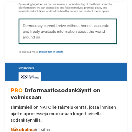
PRO
Informaatiosodankäynti on
voimissaan
Ihmismieli on NATOlle taistelukenttä, jossa ihmisen
ajatteluprosesseja muokataan kognitiivisella
sodankäynnillä.
Näkökulma
6 t sitten