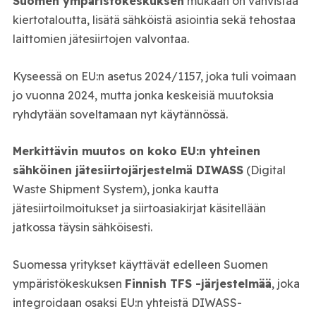
Suomen ympäristökeskuksen
mukaan on vahvistaa
kiertotaloutta, lisätä sähköistä asiointia sekä tehostaa
laittomien jätesiirtojen valvontaa.
Kyseessä on EU:n asetus 2024/1157, joka tuli voimaan
jo vuonna 2024, mutta jonka keskeisiä muutoksia
ryhdytään soveltamaan nyt käytännössä.
Merkittävin muutos on koko EU:n yhteinen
sähköinen jätesiirtojärjestelmä DIWASS
(Digital
Waste Shipment System), jonka kautta
jätesiirtoilmoitukset ja siirtoasiakirjat käsitellään
jatkossa täysin sähköisesti.
Suomessa yritykset käyttävät edelleen Suomen
ympäristökeskuksen
Finnish TFS -järjestelmää
, joka
integroidaan osaksi EU:n yhteistä DIWASS-