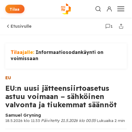
Tilaa
Etusivulle
1
Tilaajalle:
Informaatiosodankäynti on
voimissaan
EU
EU:n uusi jätteensiirtoasetus
astuu voimaan – sähköinen
valvonta ja tiukemmat säännöt
Samuel Gryning
18.5.2026 klo 11:33
·
Päivitetty 21.5.2026 klo 00:35
·
Lukuaika 2 min