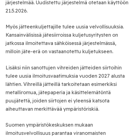
järjestelmää. Uudistettu järjestelmä otetaan käyttöön
21.5.2026.
Myös jätteenkuljettajille tulee uusia velvollisuuksia.
Kansainvälisissä jätesiirroissa kuljetusyritysten on
jatkossa ilmoitettava sähköisessä järjestelmässä,
milloin jäte-erä on vastaanotettu kuljetukseen.
Lisäksi niin sanottujen vihreiden jätteiden siirtoihin
tulee uusia ilmoitusvaatimuksia vuoden 2027 alusta
lähtien. Vihreillä jätteillä tarkoitetaan esimerkiksi
metalliromua, jätepaperia ja käsittelemätöntä
puujätettä, joiden siirtojen ei yleensä katsota
aiheuttavan merkittävää ympäristöriskiä.
Suomen ympäristökeskuksen mukaan
ilmoitusvelvollisuus parantaa viranomaisten