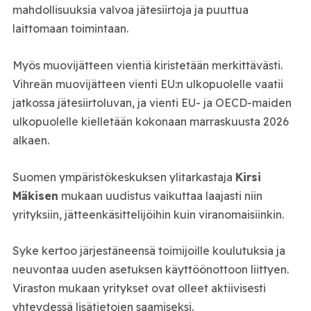
mahdollisuuksia valvoa jätesiirtoja ja puuttua
laittomaan toimintaan.
Myös muovijätteen vientiä kiristetään merkittävästi.
Vihreän muovijätteen vienti EU:n ulkopuolelle vaatii
jatkossa jätesiirtoluvan, ja vienti EU- ja OECD-maiden
ulkopuolelle kielletään kokonaan marraskuusta 2026
alkaen.
Suomen ympäristökeskuksen ylitarkastaja
Kirsi
Mäkisen
mukaan uudistus vaikuttaa laajasti niin
yrityksiin, jätteenkäsittelijöihin kuin viranomaisiinkin.
Syke kertoo järjestäneensä toimijoille koulutuksia ja
neuvontaa uuden asetuksen käyttöönottoon liittyen.
Viraston mukaan yritykset ovat olleet aktiivisesti
yhteydessä lisätietojen saamiseksi.