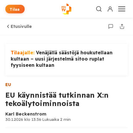
Tilaa
Etusivulle
Tilaajalle:
Venäjällä säästöjä houkutellaan
kultaan – uusi järjestelmä sitoo ruplat
fyysiseen kultaan
EU
EU käynnistää tutkinnan X:n
tekoälytoiminnoista
Karl Beckenstrom
30.1.2026 klo 13:36
·
Lukuaika 2 min