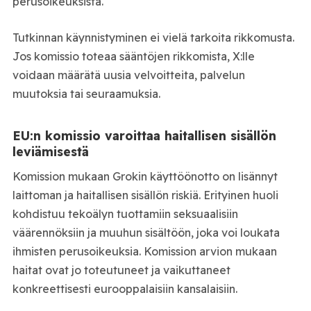
perusoikeuksista.
Tutkinnan käynnistyminen ei vielä tarkoita rikkomusta.
Jos komissio toteaa sääntöjen rikkomista, X:lle
voidaan määrätä uusia velvoitteita, palvelun
muutoksia tai seuraamuksia.
EU:n komissio varoittaa haitallisen sisällön
leviämisestä
Komission mukaan Grokin käyttöönotto on lisännyt
laittoman ja haitallisen sisällön riskiä. Erityinen huoli
kohdistuu tekoälyn tuottamiin seksuaalisiin
väärennöksiin ja muuhun sisältöön, joka voi loukata
ihmisten perusoikeuksia. Komission arvion mukaan
haitat ovat jo toteutuneet ja vaikuttaneet
konkreettisesti eurooppalaisiin kansalaisiin.