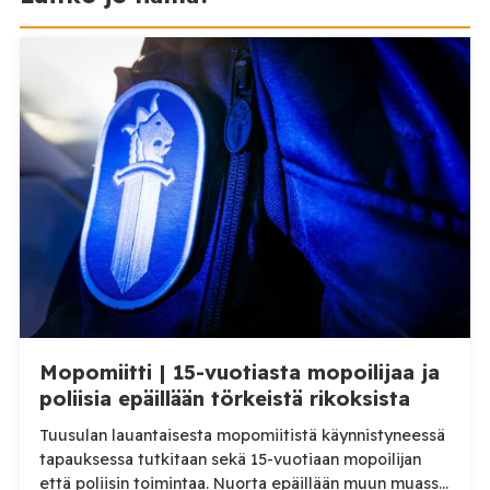
Mopomiitti | 15-vuotiasta mopoilijaa ja
poliisia epäillään törkeistä rikoksista
Tuusulan lauantaisesta mopomiitistä käynnistyneessä
tapauksessa tutkitaan sekä 15-vuotiaan mopoilijan
että poliisin toimintaa. Nuorta epäillään muun muassa