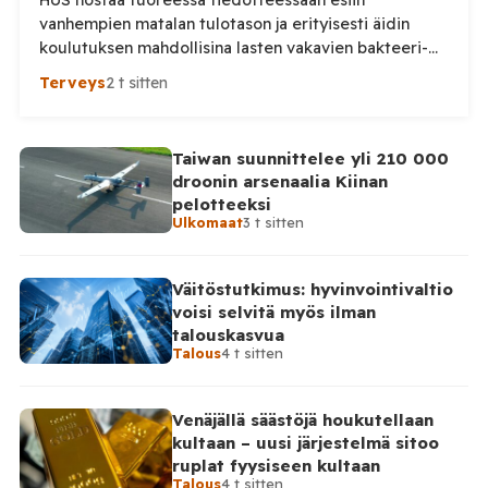
HUS nostaa tuoreessa tiedotteessaan esiin
vanhempien matalan tulotason ja erityisesti äidin
koulutuksen mahdollisina lasten vakavien bakteeri-
infektioiden riskitekijöinä. Tutkimusta tarkemmin
Terveys
2 t sitten
katsottaessa kuva on kuitenkin huomattavasti
varovaisempi: keskeinen yhteys ei ollut tilastollisesti
merkitsevä. HUS julkaisi maanantaina tiedotteen
Taiwan suunnittelee yli 210 000
”Vanhempien alhainen tulotaso ja koulutus voivat
droonin arsenaalia Kiinan
vaikuttaa lasten vakavien bakteeri-infektioiden
pelotteeksi
riskiin”, jonka mukaan lasten riski sairastua vakavaan
Ulkomaat
3 t sitten
bakteeri-infektioon on hieman […]
Väitöstutkimus: hyvinvointivaltio
voisi selvitä myös ilman
talouskasvua
Talous
4 t sitten
Venäjällä säästöjä houkutellaan
kultaan – uusi järjestelmä sitoo
ruplat fyysiseen kultaan
Talous
4 t sitten