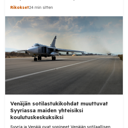
törkeästä liikenneturvallisuuden vaarantamisesta.
Rikokset
24 min sitten
Pysäytystilanteessa mukana ollutta poliisia
puolestaan epäillään virkavelvollisuuden
rikkomisesta, törkeästä liikenneturvallisuuden
vaarantamisesta ja vammantuottamuksesta.
Tuusulassa lauantaina 8. elokuuta tapahtuneesta
mopoilijan pysäytystilanteesta on aloitettu kaksi
erillistä esitutkintaa. Poliisin mukaan mopomiitissä oli
paikalla kymmeniä nuoria. Alueella liikennevalvontaa
tehnyt poliisipartio […]
Venäjän sotilastukikohdat muuttuvat
Syyriassa maiden yhteisiksi
koulutuskeskuksiksi
Syyria ja Venäjä ovat sopineet Venäjän sotilaallisen