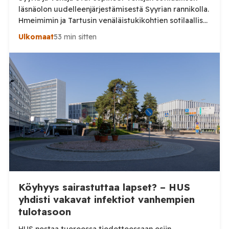
läsnäolon uudelleenjärjestämisestä Syyrian rannikolla.
Hmeimimin ja Tartusin venäläistukikohtien sotilaalliset
osat on määrä muuttaa maiden yhteisiksi koulutus- ja
Ulkomaat
53 min sitten
pätevöittämiskeskuksiksi, samalla kun osa Venäjän
käytössä olleesta infrastruktuurista siirtyy Syyrian
siviilihallinnon alaisuuteen. Syyrian ulkoministeriö
ilmoitti sunnuntaina 9. elokuuta, että Damaskos ja
Moskova ovat päässeet yhteisymmärrykseen Venäjän
Syyriassa sijaitsevien tukikohtien tulevaisuudesta.
Syyrian […]
Köyhyys sairastuttaa lapset? – HUS
yhdisti vakavat infektiot vanhempien
tulotasoon