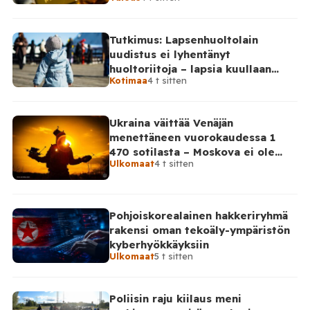
Tutkimus: Lapsenhuoltolain
uudistus ei lyhentänyt
huoltoriitoja – lapsia kuullaan
Kotimaa
4 t sitten
edelleen harvoin
Ukraina väittää Venäjän
menettäneen vuorokaudessa 1
470 sotilasta – Moskova ei ole
Ulkomaat
4 t sitten
vahvistanut lukuja
Pohjoiskorealainen hakkeriryhmä
rakensi oman tekoäly-ympäristön
kyberhyökkäyksiin
Ulkomaat
5 t sitten
Poliisin raju kiilaus meni