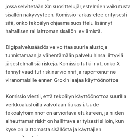
jossa selvitetään X:n suosittelujärjestelmien vaikutusta
sisällön näkyvyyteen. Komissio tarkastelee erityisesti
sitä, onko tekoälyn ohjaama suosittelu lisännyt
haitallisen tai laittoman sisällön leviämistä.
Digipalvelusäädös velvoittaa suuria alustoja
tunnistamaan ja vähentämään palveluihinsa liittyviä
järjestelmällisiä riskejä. Komissio tutkii nyt, onko X
tehnyt vaaditut riskinarvioinnit ja raportoinut ne
viranomaisille ennen Grokin laajaa käyttöönottoa.
Komissio viestii, että tekoälyn käyttöönottoa suurilla
verkkoalustoilla valvotaan tiukasti. Uudet
tekoälytoiminnot on arvioitava etukäteen, ja niiden
aiheuttamat riskit on hallittava erityisesti silloin, kun
kyse on laittomasta sisällöstä ja käyttäjien