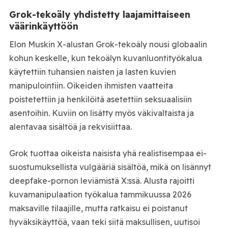
Grok-tekoäly yhdistetty laajamittaiseen
väärinkäyttöön
Elon Muskin X-alustan Grok-tekoäly nousi globaalin
kohun keskelle, kun tekoälyn kuvanluontityökalua
käytettiin tuhansien naisten ja lasten kuvien
manipulointiin. Oikeiden ihmisten vaatteita
poistetettiin ja henkilöitä asetettiin seksuaalisiin
asentoihin. Kuviin on lisätty myös väkivaltaista ja
alentavaa sisältöä ja rekvisiittaa.
Grok tuottaa oikeista naisista yhä realistisempaa ei-
suostumuksellista vulgääriä sisältöä, mikä on lisännyt
deepfake-pornon leviämistä X:ssä. Alusta rajoitti
kuvamanipulaation työkalua tammikuussa 2026
maksaville tilaajille, mutta ratkaisu ei poistanut
hyväksikäyttöä, vaan teki siitä maksullisen, uutisoi