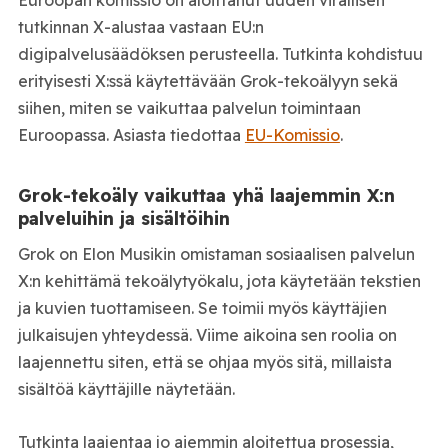
Euroopan komissio on aloittanut uuden virallisen
tutkinnan X-alustaa vastaan EU:n
digipalvelusäädöksen perusteella. Tutkinta kohdistuu
erityisesti X:ssä käytettävään Grok-tekoälyyn sekä
siihen, miten se vaikuttaa palvelun toimintaan
Euroopassa. Asiasta tiedottaa
EU-Komissio
.
Grok-tekoäly vaikuttaa yhä laajemmin X:n
palveluihin ja sisältöihin
Grok on Elon Musikin omistaman sosiaalisen palvelun
X:n kehittämä tekoälytyökalu, jota käytetään tekstien
ja kuvien tuottamiseen. Se toimii myös käyttäjien
julkaisujen yhteydessä. Viime aikoina sen roolia on
laajennettu siten, että se ohjaa myös sitä, millaista
sisältöä käyttäjille näytetään.
Tutkinta laajentaa jo aiemmin aloitettua prosessia,