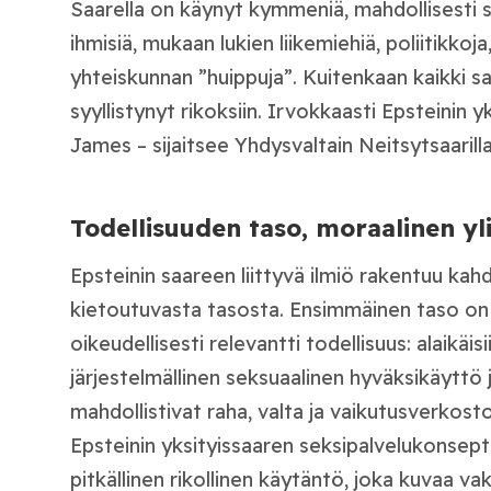
Saarella on käynyt kymmeniä, mahdollisesti s
ihmisiä, mukaan lukien liikemiehiä, poliitikkoja,
yhteiskunnan ”huippuja”. Kuitenkaan kaikki sa
syyllistynyt rikoksiin. Irvokkaasti Epsteinin yk
James – sijaitsee Yhdysvaltain Neitsytsaarilla
Todellisuuden taso, moraalinen yl
Epsteinin saareen liittyvä ilmiö rakentuu kahd
kietoutuvasta tasosta. Ensimmäinen taso on
oikeudellisesti relevantti todellisuus: alaikäisi
järjestelmällinen seksuaalinen hyväksikäyttö j
mahdollistivat raha, valta ja vaikutusverkost
Epsteinin yksityissaaren seksipalvelukonsepti
pitkällinen rikollinen käytäntö, joka kuvaa va