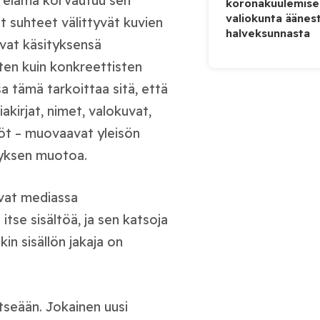
n elämä korvautuu sen
koronakuulemise
valiokunta äänes
et suhteet välittyvät kuvien
halveksunnasta
avat käsityksensä
en kuin konkreettisten
 tämä tarkoittaa sitä, että
iakirjat, nimet, valokuvat,
löt – muovaavat yleisön
tyksen muotoa.
uvat mediassa
itse sisältöä, ja sen katsoja
kin sisällön jakaja on
tseään. Jokainen uusi