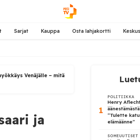
t
Sarjat
Kauppa
Osta lahjakortti
Kesku
yökkäys Venäjälle – mitä
Luet
POLITIIKKA
Henry Aflecht
1
äänestämästä
saari ja
“Tulette katu
elämäänne”
SOMEUUTISET