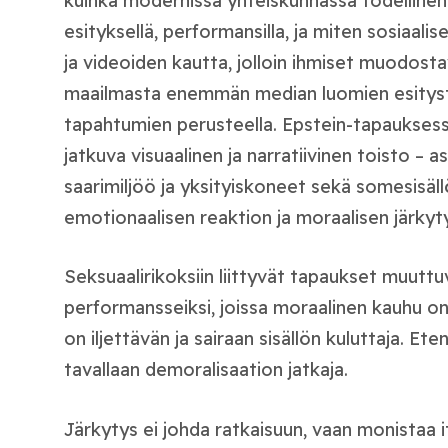
kuinka modernissa yhteiskunnassa todelline
esityksellä, performansilla, ja miten sosiaalis
ja videoiden kautta, jolloin ihmiset muodost
maailmasta enemmän median luomien esityst
tapahtumien perusteella. Epstein-tapauksessa
jatkuva visuaalinen ja narratiivinen toisto – as
saarimiljöö ja yksityiskoneet sekä somesisäl
emotionaalisen reaktion ja moraalisen järky
Seksuaalirikoksiin liittyvät tapaukset muutt
performansseiksi, joissa moraalinen kauhu on 
on iljettävän ja sairaan sisällön kuluttaja. Eten
tavallaan demoralisaation jatkaja.
Järkytys ei johda ratkaisuun, vaan monistaa i