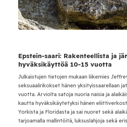
Epstein-saari: Rakenteellista ja jä
hyväksikäyttöä 10-15 vuotta
Julkaistujen tietojen mukaan liikemies Jeffre
seksuaalirikokset hänen yksityissaarellaan ja
vuotta. Arviolta satoja nuoria naisia ja alaikäi
kautta hyväksikäytetyksi hänen eliittiverko
Yorkista ja Floridasta ja sai nuoret sekä alai
tarjoamalla mallintöitä, luksuslahjoja sekä eri