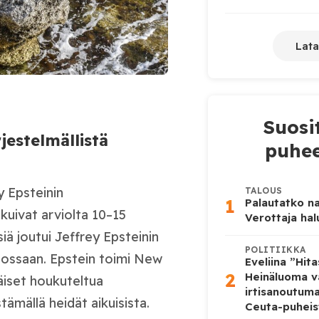
Lata
Suosi
rjestelmällistä
puhee
y Epsteinin
TALOUS
1
Palautatko na
tkuivat arviolta 10–15
Verottaja ha
siä joutui Jeffrey Epsteinin
POLITIIKKA
stossaan. Epstein toimi New
Eveliina ”Hit
2
Heinäluoma v
käiset houkuteltua
irtisanoutum
stämällä heidät aikuisista.
Ceuta-puheis