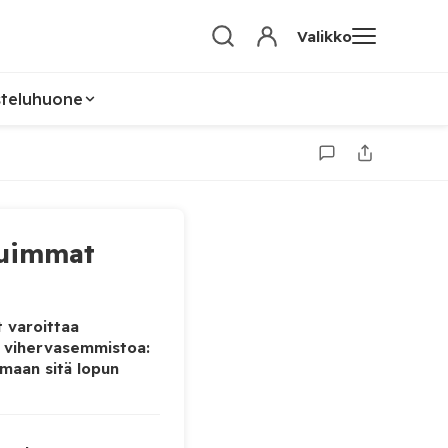
Valikko
steluhuone
uimmat
 varoittaa
 vihervasemmistoa:
maan sitä lopun