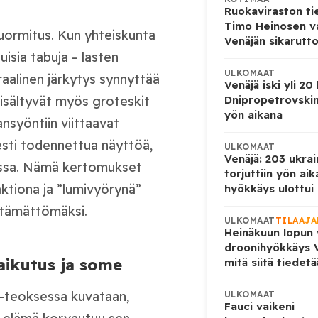
Ruokaviraston ti
Timo Heinosen v
kuormitus. Kun yhteiskunta
Venäjän sikarutto
uisia tabuja – lasten
ULKOMAAT
aalinen järkytys synnyttää
Venäjä iski yli 20
Dnipropetrovskin
 sisältyvät myös groteskit
yön aikana
ansyöntiin viittaavat
isesti todennettua näyttöä,
ULKOMAAT
Venäjä: 203 ukrai
iassa. Nämä kertomukset
torjuttiin yön ai
aktiona ja ”lumivyörynä”
hyökkäys ulottui U
ietämättömäksi.
ULKOMAAT
TILAAJA
Heinäkuun lopun 
droonihyökkäys V
aikutus ja some
mitä siitä tiedet
-teoksessa kuvataan,
ULKOMAAT
Fauci vaikeni