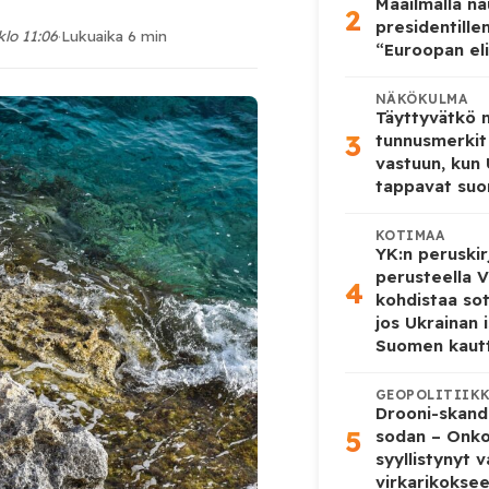
Maailmalla n
2
presidentille
klo 11:06
·
Lukuaika 6 min
“Euroopan eli
NÄKÖKULMA
Täyttyvätkö
3
tunnusmerkit
vastuun, kun
tappavat suo
KOTIMAA
YK:n peruskir
perusteella V
4
kohdistaa so
jos Ukrainan 
Suomen kaut
GEOPOLITIIK
Drooni-skanda
5
sodan – Onk
syyllistynyt 
virkarikokse