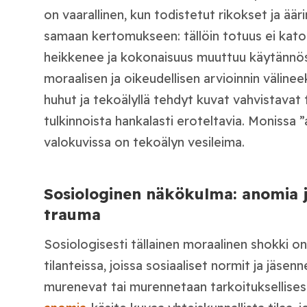
on vaarallinen, kun todistetut rikokset ja ää
samaan kertomukseen: tällöin totuus ei kato
heikkenee ja kokonaisuus muuttuu käytännö
moraalisen ja oikeudellisen arvioinnin välinee
huhut ja tekoälyllä tehdyt kuvat vahvistavat 
tulkinnoista hankalasti eroteltavia. Monissa ”
valokuvissa on tekoälyn vesileima.
Sosiologinen näkökulma: anomia j
trauma
Sosiologisesti tällainen moraalinen shokki on
tilanteissa, joissa sosiaaliset normit ja jäsen
murenevat tai murennetaan tarkoituksellises