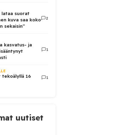
 lataa suorat
2
inen kuva saa koko
n sekaisin”
a kasvatus- ja
1
lisääntynyt
sti
LLE
t tekoälyllä 16
1
at uutiset