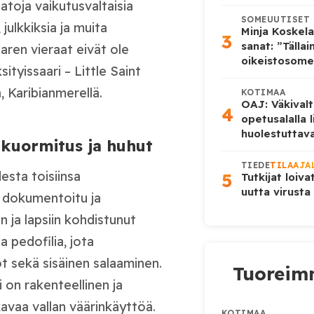
atoja vaikutusvaltaisia
SOMEUUTISET
 julkkiksia ja muita
Minja Koskela
3
sanat: ”Tälla
aren vieraat eivät ole
oikeistosome
sityissaari – Little Saint
, Karibianmerellä.
KOTIMAA
OAJ: Väkivalt
4
opetusalalla 
huolestuttava
ikuormitus ja huhut
TIEDE
TILAAJA
esta toisiinsa
5
Tutkijat loiva
uutta virusta
 dokumentoitu ja
in ja lapsiin kohdistunut
a pedofilia, jota
ot sekä sisäinen salaaminen.
Tuoreimm
 on rakenteellinen ja
kavaa vallan väärinkäyttöä.
KOTIMAA