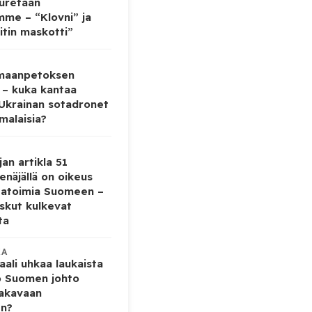
auretaan
mme – “Klovni” ja
itin maskotti”
 maanpetoksen
 – kuka kantaa
 Ukrainan sotadronet
malaisia?
jan artikla 51
enäjällä on oikeus
tatoimia Suomeen –
iskut kulkevat
ta
KA
ali uhkaa laukaista
o Suomen johto
vakavaan
en?