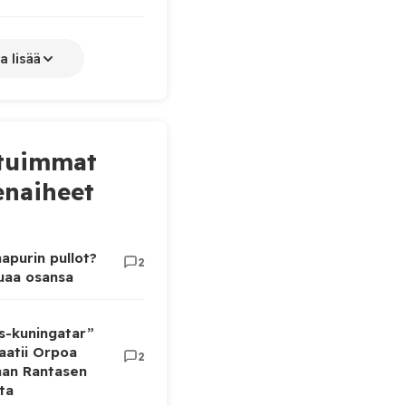
a lisää
tuimmat
naiheet
apurin pullot?
2
luaa osansa
as-kuningatar”
aatii Orpoa
2
aan Rantasen
ta