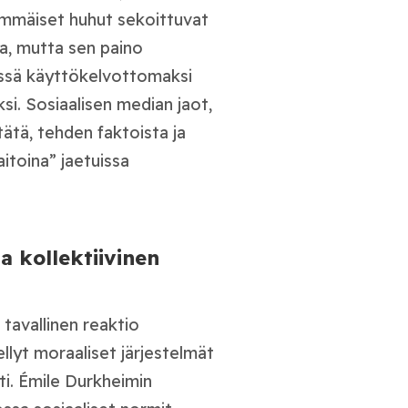
rimmäiset huhut sekoittuvat
a, mutta sen paino
ssä käyttökelvottomaksi
ksi. Sosiaalisen median jaot,
tätä, tehden faktoista ja
aitoina” jaetuissa
a kollektiivinen
 tavallinen reaktio
nellyt moraaliset järjestelmät
ti. Émile Durkheimin