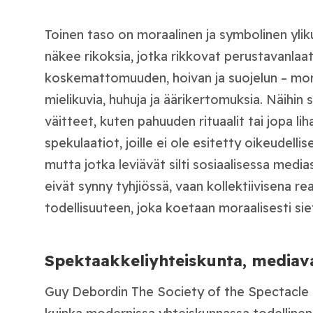
Toinen taso on moraalinen ja symbolinen yli
näkee rikoksia, jotka rikkovat perustavanlaat
koskemattomuuden, hoivan ja suojelun – mor
mielikuvia, huhuja ja äärikertomuksia. Näihin
väitteet, kuten pahuuden rituaalit tai jopa lih
spekulaatiot, joille ei ole esitetty oikeudell
mutta jotka leviävät silti sosiaalisessa med
eivät synny tyhjiössä, vaan kollektiivisena re
todellisuuteen, joka koetaan moraalisesti s
Spektaakkeliyhteiskunta, mediav
Guy Debordin The Society of the Spectacle 