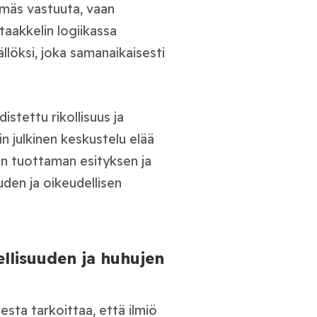
emmäs vastuuta, vaan
aakkelin logiikassa
llöksi, joka samanaikaisesti
istettu rikollisuus ja
in julkinen keskustelu elää
n tuottaman esityksen ja
uuden ja oikeudellisen
llisuuden ja huhujen
sta tarkoittaa, että ilmiö