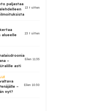
eto paljastaa
13 t sitten
alehdelleen
ilmoituksista
 kertaa
23 t sitten
 alueelle
nalaisdroonia
Eilen 11:35
kana –
ralille asti
LLE
valtava
Eilen 10:30
enäjälle –
ään nyt?