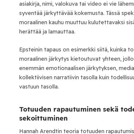
asiakirja, nimi, valokuva tai video ei vie läh
syventää järkyttävää kokemusta. Tässä spekt
moraalinen kauhu muuttuu kulutettavaksi sisä
herättää ja lamauttaa.
Epsteinin tapaus on esimerkki siitä, kuinka tod
moraalinen järkytys kietoutuvat yhteen, jollo
enemmän emotionaalisen järkytyksen, media
kollektiivisen narratiivin tasolla kuin todellis
vastuun tasolla.
Totuuden rapautuminen sekä tode
sekoittuminen
Hannah Arendtin teoria totuuden rapautumise