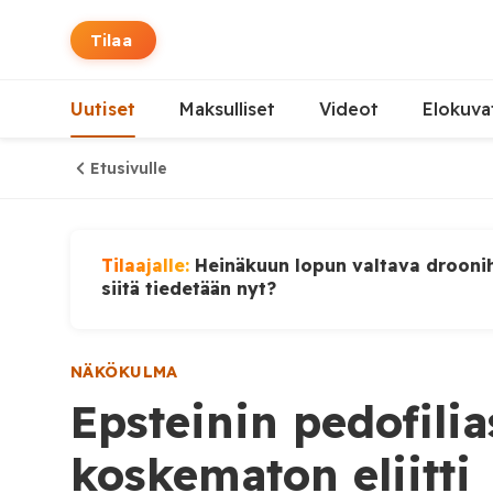
Tilaa
Uutiset
Maksulliset
Videot
Elokuva
Etusivulle
Tilaajalle:
Heinäkuun lopun valtava droonih
siitä tiedetään nyt?
NÄKÖKULMA
Epsteinin pedofilia
koskematon eliitti