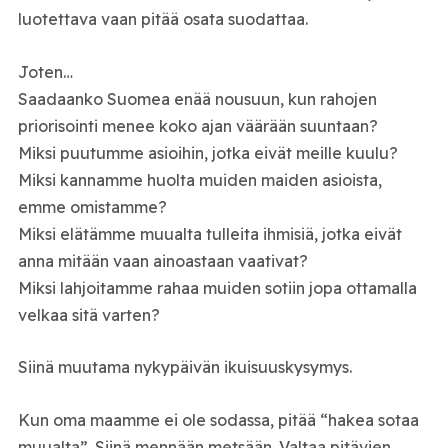
luotettava vaan pitää osata suodattaa.
Joten…
Saadaanko Suomea enää nousuun, kun rahojen
priorisointi menee koko ajan väärään suuntaan?
Miksi puutumme asioihin, jotka eivät meille kuulu?
Miksi kannamme huolta muiden maiden asioista,
emme omistamme?
Miksi elätämme muualta tulleita ihmisiä, jotka eivät
anna mitään vaan ainoastaan vaativat?
Miksi lahjoitamme rahaa muiden sotiin jopa ottamalla
velkaa sitä varten?
Siinä muutama nykypäivän ikuisuuskysymys.
Kun oma maamme ei ole sodassa, pitää “hakea sotaa
muualta”. Siinä mennään metsään. Valtaa pitävien