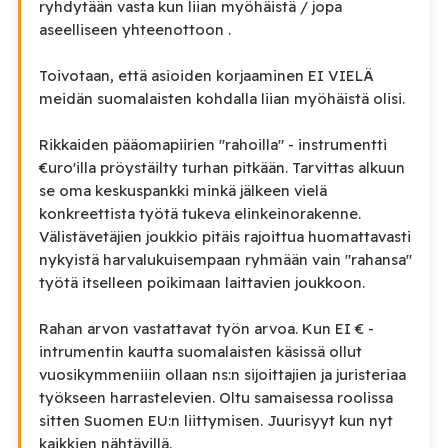
ryhdytään vasta kun liian myöhäistä / jopa
aseelliseen yhteenottoon .
Toivotaan, että asioiden korjaaminen EI VIELÄ
meidän suomalaisten kohdalla liian myöhäistä olisi.
Rikkaiden pääomapiirien "rahoilla" - instrumentti
€uro'illa pröystäilty turhan pitkään. Tarvittas alkuun
se oma keskuspankki minkä jälkeen vielä
konkreettista työtä tukeva elinkeinorakenne.
Välistävetäjien joukkio pitäis rajoittua huomattavasti
nykyistä harvalukuisempaan ryhmään vain "rahansa"
työtä itselleen poikimaan laittavien joukkoon.
Rahan arvon vastattavat työn arvoa. Kun EI € -
intrumentin kautta suomalaisten käsissä ollut
vuosikymmeniiin ollaan ns:n sijoittajien ja juristeriaa
työkseen harrastelevien. Oltu samaisessa roolissa
sitten Suomen EU:n liittymisen. Juurisyyt kun nyt
kaikkien nähtävillä.