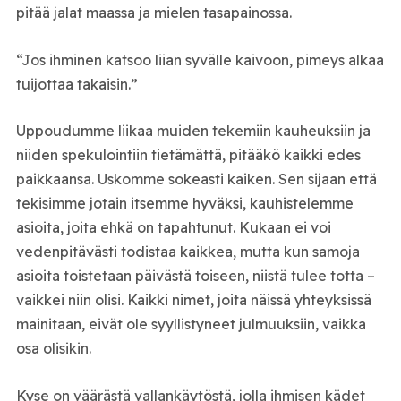
pitää jalat maassa ja mielen tasapainossa.
“Jos ihminen katsoo liian syvälle kaivoon, pimeys alkaa
tuijottaa takaisin.”
Uppoudumme liikaa muiden tekemiin kauheuksiin ja
niiden spekulointiin tietämättä, pitääkö kaikki edes
paikkaansa. Uskomme sokeasti kaiken. Sen sijaan että
tekisimme jotain itsemme hyväksi, kauhistelemme
asioita, joita ehkä on tapahtunut. Kukaan ei voi
vedenpitävästi todistaa kaikkea, mutta kun samoja
asioita toistetaan päivästä toiseen, niistä tulee totta –
vaikkei niin olisi. Kaikki nimet, joita näissä yhteyksissä
mainitaan, eivät ole syyllistyneet julmuuksiin, vaikka
osa olisikin.
Kyse on väärästä vallankäytöstä, jolla ihmisen kädet