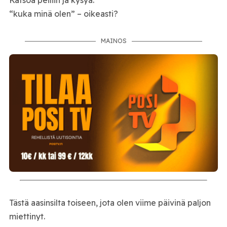
Katsoa peiliin ja kysyä:
“kuka minä olen” – oikeasti?
MAINOS
Tästä aasinsilta toiseen, jota olen viime päivinä paljon
miettinyt.