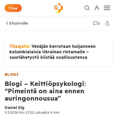
Tilaa
Etusivulle
2
Tilaajalle:
Venäjän kerrotaan huijanneen
kolumbialaisia Ukrainan rintamalle –
suurlähetystö kiistää osallisuutensa
BLOGI
Blogi – Keittiöpsykologi:
“Pimeintä on aina ennen
auringonnousua”
Daniel Elg
9.2.2026 klo 17:22
·
Lukuaika 4 min