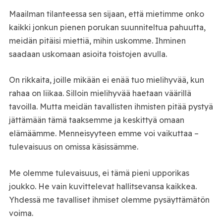
Maailman tilanteessa sen sijaan, että mietimme onko
kaikki jonkun pienen porukan suunniteltua pahuutta,
meidän pitäisi miettiä, mihin uskomme. Ihminen
saadaan uskomaan asioita toistojen avulla.
On rikkaita, joille mikään ei enää tuo mielihyvää, kun
rahaa on liikaa. Silloin mielihyvää haetaan väärillä
tavoilla. Mutta meidän tavallisten ihmisten pitää pystyä
jättämään tämä taaksemme ja keskittyä omaan
elämäämme. Menneisyyteen emme voi vaikuttaa –
tulevaisuus on omissa käsissämme.
Me olemme tulevaisuus, ei tämä pieni upporikas
joukko. He vain kuvittelevat hallitsevansa kaikkea.
Yhdessä me tavalliset ihmiset olemme pysäyttämätön
voima.