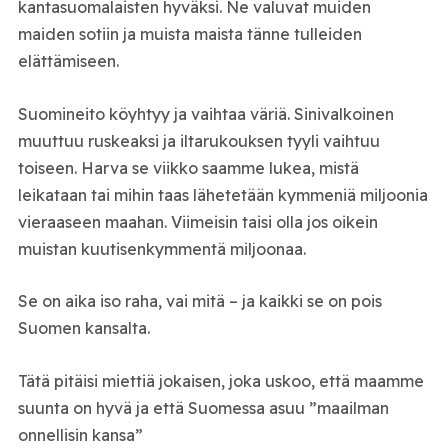
kantasuomalaisten hyväksi. Ne valuvat muiden
maiden sotiin ja muista maista tänne tulleiden
elättämiseen.
Suomineito köyhtyy ja vaihtaa väriä. Sinivalkoinen
muuttuu ruskeaksi ja iltarukouksen tyyli vaihtuu
toiseen. Harva se viikko saamme lukea, mistä
leikataan tai mihin taas lähetetään kymmeniä miljoonia
vieraaseen maahan. Viimeisin taisi olla jos oikein
muistan kuutisenkymmentä miljoonaa.
Se on aika iso raha, vai mitä – ja kaikki se on pois
Suomen kansalta.
Tätä pitäisi miettiä jokaisen, joka uskoo, että maamme
suunta on hyvä ja että Suomessa asuu ”maailman
onnellisin kansa”