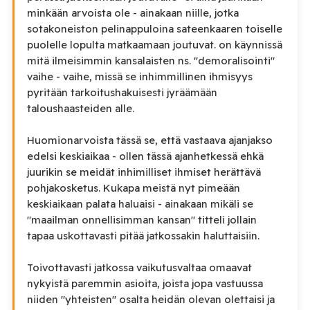
minkään arvoista ole - ainakaan niille, jotka
sotakoneiston pelinappuloina sateenkaaren toiselle
puolelle lopulta matkaamaan joutuvat. on käynnissä
mitä ilmeisimmin kansalaisten ns. "demoralisointi"
vaihe - vaihe, missä se inhimmillinen ihmisyys
pyritään tarkoitushakuisesti jyräämään
taloushaasteiden alle.
Huomionarvoista tässä se, että vastaava ajanjakso
edelsi keskiaikaa - ollen tässä ajanhetkessä ehkä
juurikin se meidät inhimilliset ihmiset herättävä
pohjakosketus. Kukapa meistä nyt pimeään
keskiaikaan palata haluaisi - ainakaan mikäli se
"maailman onnellisimman kansan" titteli jollain
tapaa uskottavasti pitää jatkossakin haluttaisiin.
Toivottavasti jatkossa vaikutusvaltaa omaavat
nykyistä paremmin asioita, joista jopa vastuussa
niiden "yhteisten" osalta heidän olevan olettaisi ja