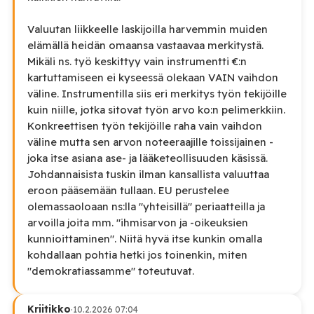
Valuutan liikkeelle laskijoilla harvemmin muiden
elämällä heidän omaansa vastaavaa merkitystä.
Mikäli ns. työ keskittyy vain instrumentti €:n
kartuttamiseen ei kyseessä olekaan VAIN vaihdon
väline. Instrumentilla siis eri merkitys työn tekijöille
kuin niille, jotka sitovat työn arvo ko:n pelimerkkiin.
Konkreettisen työn tekijöille raha vain vaihdon
väline mutta sen arvon noteeraajille toissijainen -
joka itse asiana ase- ja lääketeollisuuden käsissä.
Johdannaisista tuskin ilman kansallista valuuttaa
eroon pääsemään tullaan. EU perustelee
olemassaoloaan ns:lla "yhteisillä" periaatteilla ja
arvoilla joita mm. "ihmisarvon ja -oikeuksien
kunnioittaminen". Niitä hyvä itse kunkin omalla
kohdallaan pohtia hetki jos toinenkin, miten
"demokratiassamme" toteutuvat.
Kriitikko
·
10.2.2026 07:04