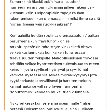
Esimerkkinä BlackRock'n "varallisuuden"
numeerinen arviointi Ukrainan jälleenrakennus -
kustannuksiin. Helpompiakin tapoja rauhan
rakentamiseen kun olemassa, niin mikä ihme se sitä
"sotaa itseään vain ruokkia jaksaa" ?
Kenraaleilla heidän roolinsa olemassaolon / palkan
perusteena kun "täystuho" - on se
tarkoitusperänkin rahoittajan vinkkelistä oltava
selkeä kustannuksia kun kaiken tuhotessaan
tulevaisuuden tekijöille. Mahdollisuuksien toivossa
tehdään velkaa hypoteettisen tulevaisuuden eteen
keinoin, josta syylliset hyötyvät ja syyttömät
kärsivät. Kyseessä siis selkeä moraalikysymys jota
syytä tarkastella syvällisesti ja harkiten tarkoin
kannattaako se valtaa pitävien tarinointia
"loputtomiin" kaikkeen mukautuen kuunnella.
Nykyhetkessä kun se elämä useimmalle "rahan
perässä juoksemaan joutuvalle" ei aina juurikaan