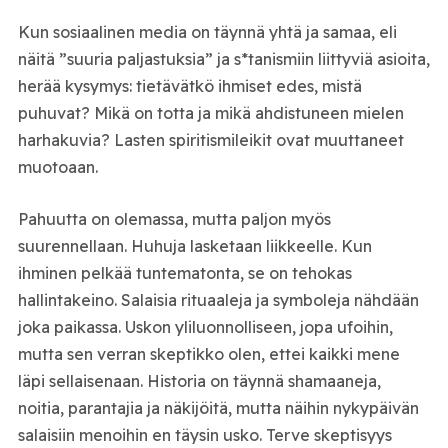
Kun sosiaalinen media on täynnä yhtä ja samaa, eli
näitä ”suuria paljastuksia” ja s*tanismiin liittyviä asioita,
herää kysymys: tietävätkö ihmiset edes, mistä
puhuvat? Mikä on totta ja mikä ahdistuneen mielen
harhakuvia? Lasten spiritismileikit ovat muuttaneet
muotoaan.
Pahuutta on olemassa, mutta paljon myös
suurennellaan. Huhuja lasketaan liikkeelle. Kun
ihminen pelkää tuntematonta, se on tehokas
hallintakeino. Salaisia rituaaleja ja symboleja nähdään
joka paikassa. Uskon yliluonnolliseen, jopa ufoihin,
mutta sen verran skeptikko olen, ettei kaikki mene
läpi sellaisenaan. Historia on täynnä shamaaneja,
noitia, parantajia ja näkijöitä, mutta näihin nykypäivän
salaisiin menoihin en täysin usko. Terve skeptisyys