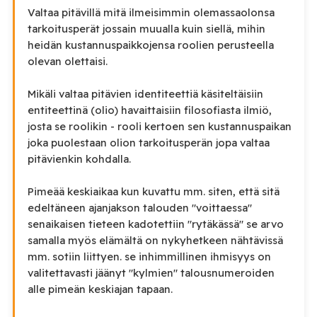
Valtaa pitävillä mitä ilmeisimmin olemassaolonsa
tarkoitusperät jossain muualla kuin siellä, mihin
heidän kustannuspaikkojensa roolien perusteella
olevan olettaisi.
Mikäli valtaa pitävien identiteettiä käsiteltäisiin
entiteettinä (olio) havaittaisiin filosofiasta ilmiö,
josta se roolikin - rooli kertoen sen kustannuspaikan
joka puolestaan olion tarkoitusperän jopa valtaa
pitävienkin kohdalla.
Pimeää keskiaikaa kun kuvattu mm. siten, että sitä
edeltäneen ajanjakson talouden "voittaessa"
senaikaisen tieteen kadotettiin "rytäkässä" se arvo
samalla myös elämältä on nykyhetkeen nähtävissä
mm. sotiin liittyen. se inhimmillinen ihmisyys on
valitettavasti jäänyt "kylmien" talousnumeroiden
alle pimeän keskiajan tapaan.