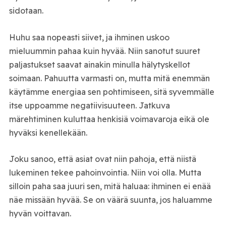
sidotaan.
Huhu saa nopeasti siivet, ja ihminen uskoo
mieluummin pahaa kuin hyvää. Niin sanotut suuret
paljastukset saavat ainakin minulla hälytyskellot
soimaan. Pahuutta varmasti on, mutta mitä enemmän
käytämme energiaa sen pohtimiseen, sitä syvemmälle
itse uppoamme negatiivisuuteen. Jatkuva
märehtiminen kuluttaa henkisiä voimavaroja eikä ole
hyväksi kenellekään.
Joku sanoo, että asiat ovat niin pahoja, että niistä
lukeminen tekee pahoinvointia. Niin voi olla. Mutta
silloin paha saa juuri sen, mitä haluaa: ihminen ei enää
näe missään hyvää. Se on väärä suunta, jos haluamme
hyvän voittavan.