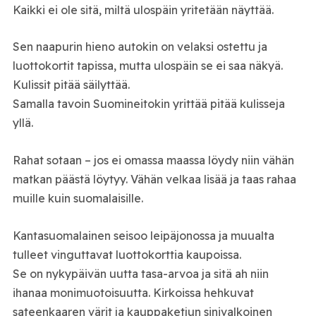
Kaikki ei ole sitä, miltä ulospäin yritetään näyttää.
Sen naapurin hieno autokin on velaksi ostettu ja
luottokortit tapissa, mutta ulospäin se ei saa näkyä.
Kulissit pitää säilyttää.
Samalla tavoin Suomineitokin yrittää pitää kulisseja
yllä.
Rahat sotaan – jos ei omassa maassa löydy niin vähän
matkan päästä löytyy. Vähän velkaa lisää ja taas rahaa
muille kuin suomalaisille.
Kantasuomalainen seisoo leipäjonossa ja muualta
tulleet vinguttavat luottokorttia kaupoissa.
Se on nykypäivän uutta tasa-arvoa ja sitä ah niin
ihanaa monimuotoisuutta. Kirkoissa hehkuvat
sateenkaaren värit ja kauppaketjun sinivalkoinen