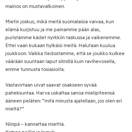
mainos on mustavalkoinen.
Mietin joskus, mikä meitä suomalaisia vaivaa, kun
elämä kurjistuu ja me painamme pään alas,
puristamme kädet nyrkkiin taskussa ja vaikenemme.
Ettei vaan kukaan hylkäisi meitä. Halutaan kuulua
joukkoon. Vaikka tiedostamme, että se joukko kulkee
väärään suuntaan laput silmillä kuin ravihevosella,
emme tunnusta tosiasioita.
Vastavirtaan uivat saavat osakseen syvää
paheksuntaa. Harva uskaltaa sanoa mielipiteensä
ääneen peläten: “mitä minusta ajatellaan, jos olen eri
mieltä?”
Niinpä – kannattaa miettiä.