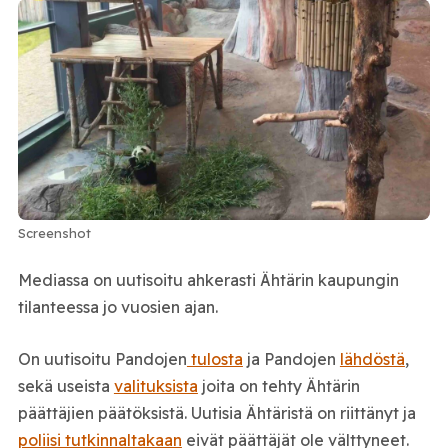
Screenshot
Mediassa on uutisoitu ahkerasti Ähtärin kaupungin
tilanteessa jo vuosien ajan.
On uutisoitu Pandojen
tulosta
ja Pandojen
lähdöstä
,
sekä useista
valituksista
joita on tehty Ähtärin
päättäjien päätöksistä. Uutisia Ähtäristä on riittänyt ja
poliisi tutkinnaltakaan
eivät päättäjät ole välttyneet.