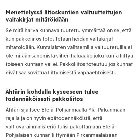
Menettelyssä liitoskuntien valtuuttettujen
valtakirjat mitätöidään
Se mitä harva kunnavaltuutettu ymmärtää on se, että
kun pakkoliitos toteutetaan heidän valtakirjat
mitätöidään. Kuntalaisten valitsemilla valtuutetuilla ei
ole mitään sanomista siihen haluaako joku kunta liittyä
toiseen kuntaan vai ei. Pakkoliitos toteutuu jos kunnat
eivät saa sovittua liittymisestä vapaaehtoisesti.
Ähtärin kohdalla kyseeseen tulee
todennäköisesti pakkoliitos
Ähtäri sijaitsee Etelä-Pohjanmaalla Ylä-Pirkanmaan
rajalla ja on hyvin epätodennäköistä, että
valtiovarainministeriö tulisi pakottamaan Etelä-
Pohjalaisen kunnan liittymään Pirkanmaalaiseen