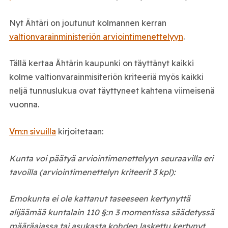
Nyt Ähtäri on joutunut kolmannen kerran
valtionvarainministeriön arviointimenettelyyn
.
Tällä kertaa Ähtärin kaupunki on täyttänyt kaikki
kolme valtionvarainmisiteriön kriteeriä myös kaikki
neljä tunnuslukua ovat täyttyneet kahtena viimeisenä
vuonna.
Vm:n sivuilla
kirjoitetaan:
Kunta voi päätyä arviointimenettelyyn seuraavilla eri
tavoilla (arviointimenettelyn kriteerit 3 kpl):
Emokunta ei ole kattanut taseeseen kertynyttä
alijäämää kuntalain 110 §:n 3 momentissa säädetyssä
määräajassa tai asukasta kohden laskettu kertynyt