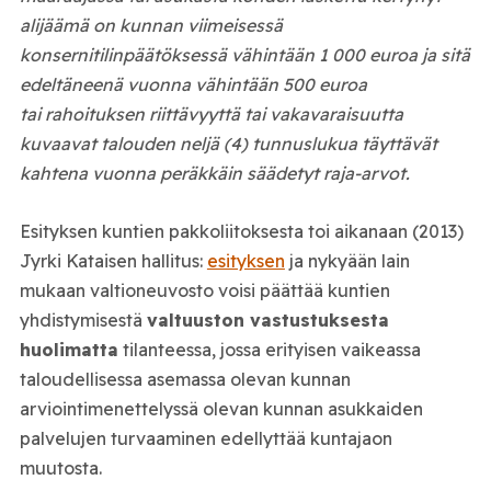
alijäämä on kunnan viimeisessä
konsernitilinpäätöksessä vähintään 1 000 euroa ja sitä
edeltäneenä vuonna vähintään 500 euroa
tai rahoituksen riittävyyttä tai vakavaraisuutta
kuvaavat talouden neljä (4) tunnuslukua täyttävät
kahtena vuonna peräkkäin säädetyt raja-arvot.
Esityksen kuntien pakkoliitoksesta toi aikanaan (2013)
Jyrki Kataisen hallitus:
esityksen
ja nykyään lain
mukaan valtioneuvosto voisi päättää kuntien
yhdistymisestä
valtuuston vastustuksesta
huolimatta
tilanteessa, jossa erityisen vaikeassa
taloudellisessa asemassa olevan kunnan
arviointimenettelyssä olevan kunnan asukkaiden
palvelujen turvaaminen edellyttää kuntajaon
muutosta.