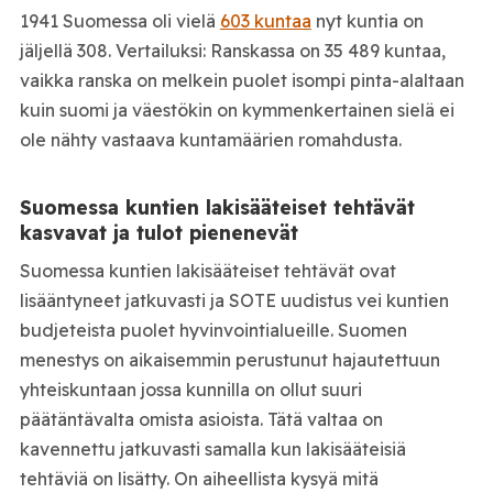
1941 Suomessa oli vielä
603 kuntaa
nyt kuntia on
jäljellä 308. Vertailuksi: Ranskassa on 35 489 kuntaa,
vaikka ranska on melkein puolet isompi pinta-alaltaan
kuin suomi ja väestökin on kymmenkertainen sielä ei
ole nähty vastaava kuntamäärien romahdusta.
Suomessa kuntien lakisääteiset tehtävät
kasvavat ja tulot pienenevät
Suomessa kuntien lakisääteiset tehtävät ovat
lisääntyneet jatkuvasti ja SOTE uudistus vei kuntien
budjeteista puolet hyvinvointialueille. Suomen
menestys on aikaisemmin perustunut hajautettuun
yhteiskuntaan jossa kunnilla on ollut suuri
päätäntävalta omista asioista. Tätä valtaa on
kavennettu jatkuvasti samalla kun lakisääteisiä
tehtäviä on lisätty. On aiheellista kysyä mitä