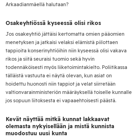
Arkaadianmäellä halutaan?
Osakeyhtiössä kyseessä olisi rikos
Jos osakeyhtiö jättäisi kertomatta omien pääomien
menetyksen ja jatkaisi velaksi elämistä piilottaen
tappioita konserinyhtiöihin niin kyseessä olisi vakava
rikos ja siitä seuraisi tuomio sekä hyvin
todennäköisesti myös liiketoimintakielto. Poliitikassa
tälläistä vastuuta ei näytä olevan, kun asiat on
hoidettu huonosti niin tappiot ja velat siirretään
valtionvarainministeriön määräyksellä toiselle kunnalle
jos sopuun liitoksesta ei vapaaehtoisesti päästä.
Kevät näyttää mitkä kunnat lakkaavat
olemasta nykyisellään ja mistä kunnista
muodostuu uusi kunta