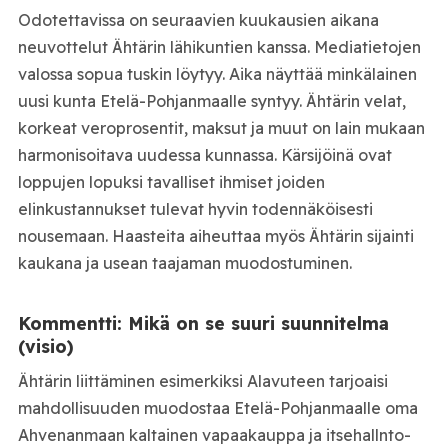
Odotettavissa on seuraavien kuukausien aikana
neuvottelut Ähtärin lähikuntien kanssa. Mediatietojen
valossa sopua tuskin löytyy. Aika näyttää minkälainen
uusi kunta Etelä-Pohjanmaalle syntyy. Ähtärin velat,
korkeat veroprosentit, maksut ja muut on lain mukaan
harmonisoitava uudessa kunnassa. Kärsijöinä ovat
loppujen lopuksi tavalliset ihmiset joiden
elinkustannukset tulevat hyvin todennäköisesti
nousemaan. Haasteita aiheuttaa myös Ähtärin sijainti
kaukana ja usean taajaman muodostuminen.
Kommentti: Mikä on se suuri suunnitelma
(visio)
Ähtärin liittäminen esimerkiksi Alavuteen tarjoaisi
mahdollisuuden muodostaa Etelä-Pohjanmaalle oma
Ahvenanmaan kaltainen vapaakauppa ja itsehallnto-