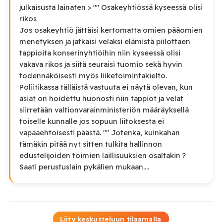
julkaisusta lainaten > "" Osakeyhtiössä kyseessä olisi
rikos
Jos osakeyhtiö jättäisi kertomatta omien pääomien
menetyksen ja jatkaisi velaksi elämistä piilottaen
tappioita konserinyhtiöihin niin kyseessä olisi
vakava rikos ja siitä seuraisi tuomio sekä hyvin
todennäköisesti myös liiketoimintakielto.
Poliitikassa tälläistä vastuuta ei näytä olevan, kun
asiat on hoidettu huonosti niin tappiot ja velat
siirretään valtionvarainministeriön määräyksellä
toiselle kunnalle jos sopuun liitoksesta ei
vapaaehtoisesti päästä. "" Jotenka, kuinkahan
tämäkin pitää nyt sitten tulkita hallinnon
edustelijoiden toimien laillisuuksien osaltakin ?
Saati perustuslain pykälien mukaan....
Liity keskusteluun tilaamalla