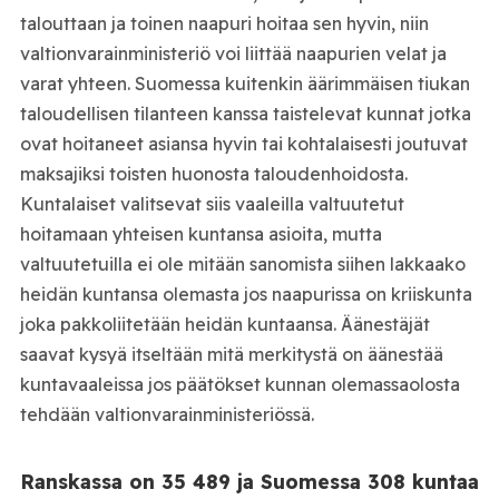
talouttaan ja toinen naapuri hoitaa sen hyvin, niin
valtionvarainministeriö voi liittää naapurien velat ja
varat yhteen. Suomessa kuitenkin äärimmäisen tiukan
taloudellisen tilanteen kanssa taistelevat kunnat jotka
ovat hoitaneet asiansa hyvin tai kohtalaisesti joutuvat
maksajiksi toisten huonosta taloudenhoidosta.
Kuntalaiset valitsevat siis vaaleilla valtuutetut
hoitamaan yhteisen kuntansa asioita, mutta
valtuutetuilla ei ole mitään sanomista siihen lakkaako
heidän kuntansa olemasta jos naapurissa on kriiskunta
joka pakkoliitetään heidän kuntaansa. Äänestäjät
saavat kysyä itseltään mitä merkitystä on äänestää
kuntavaaleissa jos päätökset kunnan olemassaolosta
tehdään valtionvarainministeriössä.
Ranskassa on 35 489 ja Suomessa 308 kuntaa