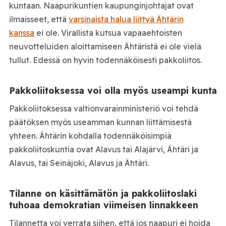
kuntaan. Naapurikuntien kaupunginjohtajat ovat
ilmaisseet, että
varsinaista halua liittyä Ähtärin
kanssa
ei ole. Virallista kutsua vapaaehtoisten
neuvotteluiden aloittamiseen Ähtäristä ei ole vielä
tullut. Edessä on hyvin todennäköisesti pakkoliitos.
Pakkoliitoksessa voi olla myös useampi kunta
Pakkoliitoksessa valtionvarainministeriö voi tehdä
päätöksen myös useamman kunnan liittämisestä
yhteen. Ähtärin kohdalla todennäköisimpiä
pakkoliitoskuntia ovat Alavus tai Alajärvi, Ähtäri ja
Alavus, tai Seinäjoki, Alavus ja Ähtäri.
Tilanne on käsittämätön ja pakkoliitoslaki
tuhoaa demokratian viimeisen linnakkeen
Tilannetta voi verrata siihen, että jos naapuri ei hoida