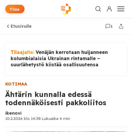
Tilaa
Etusivulle
1
Tilaajalle:
Venäjän kerrotaan huijanneen
kolumbialaisia Ukrainan rintamalle –
suurlähetystö kiistää osallisuutensa
KOTIMAA
Ähtärin kunnalla edessä
todennäköisesti pakkoliitos
ikenovi
10.2.2026 klo 14:38
·
Lukuaika 4 min