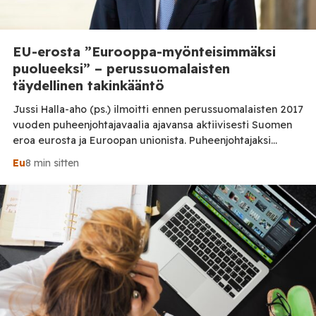
EU-erosta ”Eurooppa-myönteisimmäksi
puolueeksi” – perussuomalaisten
täydellinen takinkääntö
Jussi Halla-aho (ps.) ilmoitti ennen perussuomalaisten 2017
vuoden puheenjohtajavaalia ajavansa aktiivisesti Suomen
eroa eurosta ja Euroopan unionista. Puheenjohtajaksi
valintansa jälkeen hän kuvasi EU-eroa kuitenkin
Eu
8 min sitten
epärealistiseksi. Puolueen myöhemmät ohjelmat
osoittavat, ettei muutos ollut aivan suoraviivainen. Jussi
Halla-ahon ja perussuomalaisten suhtautuminen Suomen
EU-jäsenyyteen on muuttunut vuosien aikana. Erityisen
jyrkkä ero löytyy Halla-ahon ennen vuoden 2017
puheenjohtajavaalia antaman […]