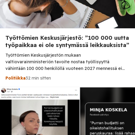
Työttömien Keskusjärjestö: ”100 000 uutta
työpaikkaa ei ole syntymässä leikkauksista”
Työttömien Keskusjärjestön mukaan
valtiovarainministeriön tavoite nostaa työllisyyttä
vähintään 100 000 henkilöllä vuoteen 2027 mennessä ei
ole realistinen, jos työllisyyspalveluihin kohdistuvia
Politiikka
32 min sitten
leikkauksia jatketaan. Järjestö vaatii lisää rahaa
työllisyyden hoitoon sekä palkkatukien palauttamista.
Työttömien Keskusjärjestö kritisoi voimakkaasti
valtiovarainministeriön vuoden 2027 budjettiehdotusta.
Järjestön mukaan hallituksen tavoite 100 000 työllisen
lisäyksestä on ristiriidassa työllisyyden hoitoon
osoitettujen resurssien kanssa. Järjestö […]