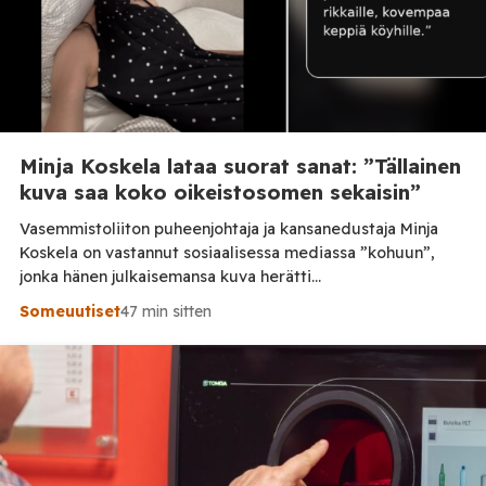
Minja Koskela lataa suorat sanat: ”Tällainen
kuva saa koko oikeistosomen sekaisin”
Vasemmistoliiton puheenjohtaja ja kansanedustaja Minja
Koskela on vastannut sosiaalisessa mediassa ”kohuun”,
jonka hänen julkaisemansa kuva herätti
valtiovarainministeri Riikka Purran budjettiesityksen
Someuutiset
47 min sitten
kommentoinnin yhteydessä. Tilaa Posi TV –
tuellasi riippumaton suomalainen uutisointi jatkuu myös
tulevaisuudessa. Koskela kertoo julkaisseensa kuvan alun
perin siksi, että oli budjettiin yhtä tyytymätön kuin
ilmeensä kuvassa. Hänen mukaansa osa kommentoijista piti
kuvaa liian paljastavana ja […]