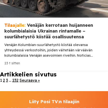
Tilaajalle:
Venäjän kerrotaan huijanneen
kolumbialaisia Ukrainan rintamalle –
suurlähetystö kiistää osallisuutensa
Venäjän Kolumbian-suurlähetystö kiistää olevansa
yhteydessä verkostoihin, joiden väitetään värväävän
kolumbialaisia Venäjän asevoimien riveihin. Noticias
Caracolin mukaan osalle lähtijöistä on luvattu suuria
23 t sitten
palkkioita ja turvallisia työtehtäviä, mutta miehet ovat
päätyneet lyhyen koulutuksen jälkeen Ukrainan rintamalle.
Artikkelien sivutus
Venäjän suurlähetystö Bogotássa on kiistänyt yhteytensä
1
2
3
…
232
Seuraava »
kolumbialaisten värväystä harjoittaviin henkilöihin ja
yrityksiin. Suurlähetystö reagoi kolumbialaisen Noticias
Caracolin julkaisemaan tutkivaan reportaasiin, jossa […]
Liity Posi TV:n tilaajiin