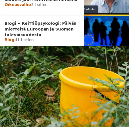
Oikeusvaltio
2 t sitten
Blogi – Keittiöpsykologi: Päivän
mietteitä Euroopan ja Suomen
tulevaisuudesta
Blogi
11 t sitten
Blogi
19 t sitten
Perhosefekti