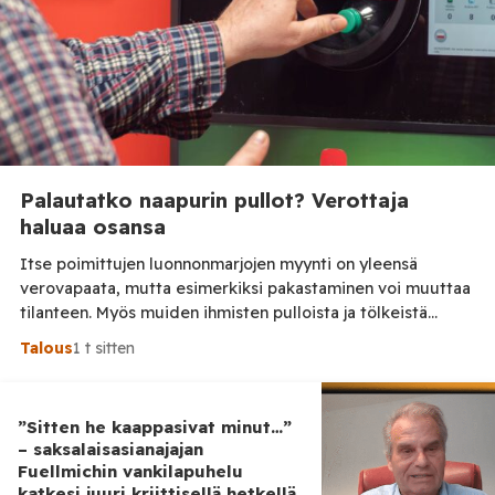
Palautatko naapurin pullot? Verottaja
haluaa osansa
Itse poimittujen luonnonmarjojen myynti on yleensä
verovapaata, mutta esimerkiksi pakastaminen voi muuttaa
tilanteen. Myös muiden ihmisten pulloista ja tölkeistä
saadut panttirahat ovat veronalaista ansiotuloa,
Talous
1 t sitten
muistuttaa Keskuskauppakamari. Kesän marjastuskauden
ollessa parhaimmillaan moni suomalainen hankkii lisätuloja
myymällä itse poimimiaan marjoja tai palauttamalla pulloja
”Sitten he kaappasivat minut…”
ja tölkkejä. Keskuskauppakamarin mukaan näihin liittyvät
– saksalaisasianajajan
verosäännöt eivät kuitenkaan ole kaikille tuttuja. Tilaa Posi
Fuellmichin vankilapuhelu
[…]
katkesi juuri kriittisellä hetkellä