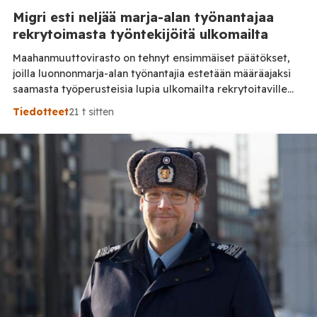
Migri esti neljää marja-alan työnantajaa
rekrytoimasta työntekijöitä ulkomailta
Maahanmuuttovirasto on tehnyt ensimmäiset päätökset,
joilla luonnonmarja-alan työnantajia estetään määräajaksi
saamasta työperusteisia lupia ulkomailta rekrytoitaville
työntekijöille. Päätösten taustalla ovat työnantajien
Tiedotteet
21 t sitten
toiminnassa havaitut epäselvyydet ja laiminlyönnit.
Maahanmuuttovirasto on kevään ja kesän 2026 aikana
harkinnut lupien myöntämisestä pidättäytymistä noin 20
luonnonmarja-alalla toimivan työnantajan kohdalla. Tilaa
Posi TV – tuellasi riippumaton suomalainen uutisointi
jatkuu myös tulevaisuudessa. Yhdelletoista työnantajalle
on lähetetty […]