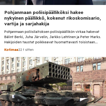
Pohjanmaan poliisipäälliköksi hakee
nykyinen päällikkö, kokenut rikoskomisario,
vartija ja sarjahakija
Pohjanmaan poliisilaitoksen poliisipäällikön virkaa hakevat
Bálint Berki, Juha Järvelin, Jarkko Lehtinen ja Peter Marks.
Hakijoiden taustat poikkeavat huomattavasti toisistaan.
Poliisihallitus nimittää poliisipäällikön enintään viiden
Kotimaa
22 t sitten
vuoden määräajaksi. Virka pyritään täyttämään 1. lokakuuta
2026 alkaen, ja sen virkapaikkana on Vaasa. Poliisipäällikkö
vastaa muun muassa poliisilaitoksen toiminnan, talouden ja
henkilöstön johtamisesta sekä poliisipalvelujen
järjestämisestä laitoksen alueella. Tilaa Posi […]