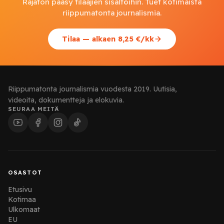
Rajaton pääsy tilaajien sisältöihin. Tuet kotimaista
riippumatonta journalismia.
Tilaa — alkaen 8,25 €/kk
Riippumatonta journalismia vuodesta 2019. Uutisia,
videoita, dokumentteja ja elokuvia.
SEURAA MEITÄ
OSASTOT
Etusivu
Kotimaa
Ulkomaat
EU