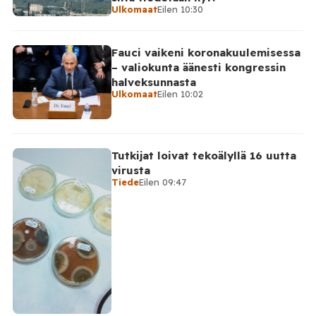
Ulkomaat
Eilen 10:30
Fauci vaikeni koronakuulemisessa
– valiokunta äänesti kongressin
halveksunnasta
Ulkomaat
Eilen 10:02
Tutkijat loivat tekoälyllä 16 uutta
virusta
Tiede
Eilen 09:47