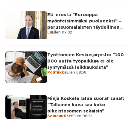
EU-erosta ”Eurooppa-
myönteisimmäksi puolueeksi” –
perussuomalaisten täydellinen
Eu
Eilen 09:02
takinkääntö
Työttömien Keskusjärjestö: ”100
000 uutta työpaikkaa ei ole
syntymässä leikkauksista”
Politiikka
Eilen 08:38
Minja Koskela lataa suorat sanat:
”Tällainen kuva saa koko
oikeistosomen sekaisin”
Someuutiset
Eilen 08:22