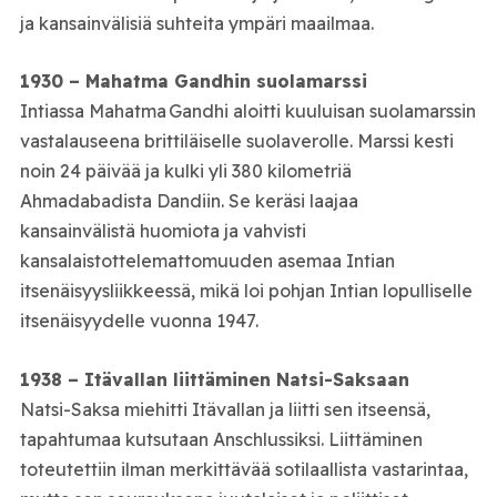
ja kansainvälisiä suhteita ympäri maailmaa.
1930 – Mahatma Gandhin suolamarssi
Intiassa Mahatma Gandhi aloitti kuuluisan suolamarssin
vastalauseena brittiläiselle suolaverolle. Marssi kesti
noin 24 päivää ja kulki yli 380 kilometriä
Ahmadabadista Dandiin. Se keräsi laajaa
kansainvälistä huomiota ja vahvisti
kansalaistottelemattomuuden asemaa Intian
itsenäisyysliikkeessä, mikä loi pohjan Intian lopulliselle
itsenäisyydelle vuonna 1947.
1938 – Itävallan liittäminen Natsi-Saksaan
Natsi-Saksa miehitti Itävallan ja liitti sen itseensä,
tapahtumaa kutsutaan Anschlussiksi. Liittäminen
toteutettiin ilman merkittävää sotilaallista vastarintaa,