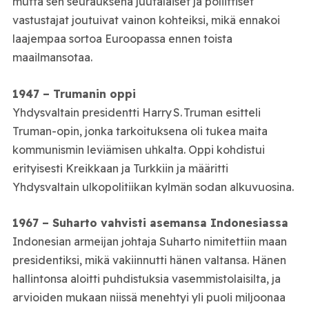
mutta sen seurauksena juutalaiset ja poliittiset
vastustajat joutuivat vainon kohteiksi, mikä ennakoi
laajempaa sortoa Euroopassa ennen toista
maailmansotaa.
1947 – Trumanin oppi
Yhdysvaltain presidentti Harry S. Truman esitteli
Truman-opin, jonka tarkoituksena oli tukea maita
kommunismin leviämisen uhkalta. Oppi kohdistui
erityisesti Kreikkaan ja Turkkiin ja määritti
Yhdysvaltain ulkopolitiikan kylmän sodan alkuvuosina.
1967 – Suharto vahvisti asemansa Indonesiassa
Indonesian armeijan johtaja Suharto nimitettiin maan
presidentiksi, mikä vakiinnutti hänen valtansa. Hänen
hallintonsa aloitti puhdistuksia vasemmistolaisilta, ja
arvioiden mukaan niissä menehtyi yli puoli miljoonaa