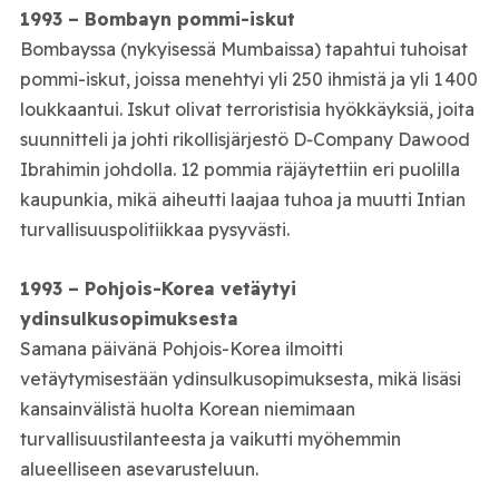
1993 – Bombayn pommi-iskut
Bombayssa (nykyisessä Mumbaissa) tapahtui tuhoisat
pommi-iskut, joissa menehtyi yli 250 ihmistä ja yli 1 400
loukkaantui. Iskut olivat terroristisia hyökkäyksiä, joita
suunnitteli ja johti rikollisjärjestö D‑Company Dawood
Ibrahimin johdolla. 12 pommia räjäytettiin eri puolilla
kaupunkia, mikä aiheutti laajaa tuhoa ja muutti Intian
turvallisuuspolitiikkaa pysyvästi.
1993 – Pohjois-Korea vetäytyi
ydinsulkusopimuksesta
Samana päivänä Pohjois-Korea ilmoitti
vetäytymisestään ydinsulkusopimuksesta, mikä lisäsi
kansainvälistä huolta Korean niemimaan
turvallisuustilanteesta ja vaikutti myöhemmin
alueelliseen asevarusteluun.