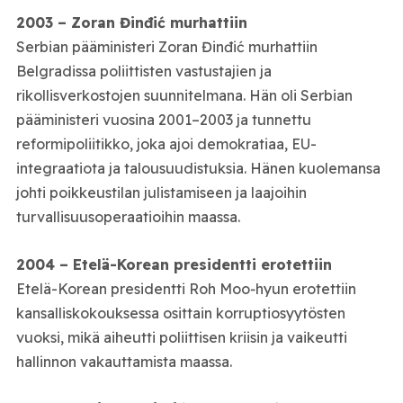
2003 – Zoran Đinđić murhattiin
Serbian pääministeri Zoran Đinđić murhattiin
Belgradissa poliittisten vastustajien ja
rikollisverkostojen suunnitelmana. Hän oli Serbian
pääministeri vuosina 2001–2003 ja tunnettu
reformipoliitikko, joka ajoi demokratiaa, EU-
integraatiota ja talousuudistuksia. Hänen kuolemansa
johti poikkeustilan julistamiseen ja laajoihin
turvallisuusoperaatioihin maassa.
2004 – Etelä-Korean presidentti erotettiin
Etelä-Korean presidentti Roh Moo‑hyun erotettiin
kansalliskokouksessa osittain korruptiosyytösten
vuoksi, mikä aiheutti poliittisen kriisin ja vaikeutti
hallinnon vakauttamista maassa.