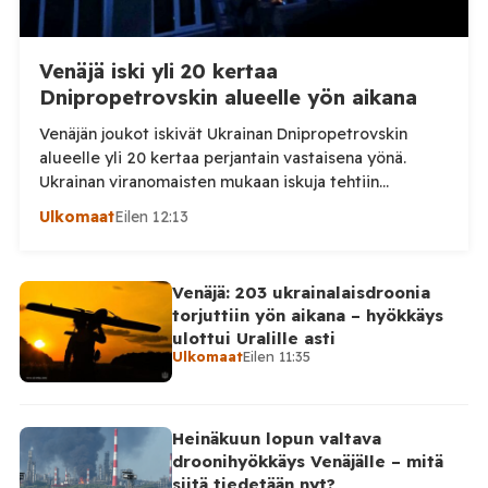
Venäjä iski yli 20 kertaa
Dnipropetrovskin alueelle yön aikana
Venäjän joukot iskivät Ukrainan Dnipropetrovskin
alueelle yli 20 kertaa perjantain vastaisena yönä.
Ukrainan viranomaisten mukaan iskuja tehtiin
drooneilla ja tykistöllä viidelle eri alueelle.
Ulkomaat
Eilen 12:13
Henkilövahingoilta vältyttiin. Dnipropetrovskin
alueellisen sotilashallinnon johtaja Oleksandr Hanzha
kertoi perjantaiaamuna 7. elokuuta julkaisemassaan
Venäjä: 203 ukrainalaisdroonia
Telegram-päivityksessä, että Venäjän joukot
torjuttiin yön aikana – hyökkäys
hyökkäsivät yön aikana yli 20 kertaa viidelle alueelle.
ulottui Uralille asti
Nikopolin alueella iskuja kohdistui Nikopolin
Ulkomaat
Eilen 11:35
kaupunkiin sekä […]
Heinäkuun lopun valtava
droonihyökkäys Venäjälle – mitä
siitä tiedetään nyt?