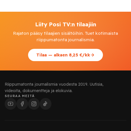
Liity Posi TV:n tilaajiin
Rajaton pääsy tilaajien sisältöihin. Tuet kotimaista
riippumatonta journalismia.
Tilaa — alkaen 8,25 €/kk
Riippumatonta journalismia vuodesta 2019. Uutisia,
videoita, dokumentteja ja elokuvia.
SEURAA MEITÄ