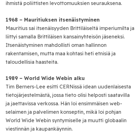
ihmistä poliittisten levottomuuksien seurauksena.
1968 – Mauritiuksen itsenäistyminen
Mauritius sai itsenäisyyden Brittiläiseltä imperiumilta ja
liittyi samalla Brittiläisen kansainyhteisön jäseneksi.
Itsenäistyminen mahdollisti oman hallinnon
rakentamisen, mutta maa kohtasi heti etnisiä ja
taloudellisia haasteita.
1989 – World Wide Webin alku
Tim Berners‑Lee esitti CERNissä idean uudenlaisesta
tietojärjestelmästä, jossa tieto olisi helposti saatavilla
ja jaettavissa verkossa. Hän loi ensimmäisen web-
selaimen ja palvelimen konseptin, mikä loi pohjan
World Wide Webin syntymiselle ja muutti globaalin
viestinnän ja kaupankäynnin.