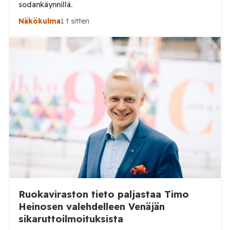
sodankäynnillä.
Näkökulma
1 t sitten
Ruokaviraston tieto paljastaa Timo
Heinosen valehdelleen Venäjän
sikaruttoilmoituksista