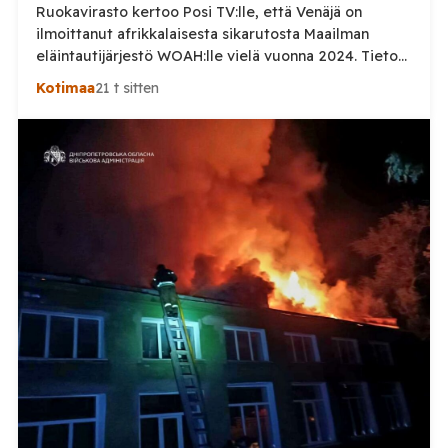
Ruokavirasto kertoo Posi TV:lle, että Venäjä on
ilmoittanut afrikkalaisesta sikarutosta Maailman
eläintautijärjestö WOAH:lle vielä vuonna 2024. Tieto
haastaa kokoomuksen kansanedustaja Timo Heinosen
Kotimaa
21 t sitten
(kok.) esittämän väitteen Venäjän
sikaruttoilmoituksista. Suomi on puolestaan
ilmoittanut tuoreesta Virolahden tapauksesta sekä
WOAH:n kautta että suoraan Venäjän
eläinlääkintäviranomaisille. Ruokavirasto kertoi Posi
TV:lle tarkempia tietoja Suomen ensimmäisestä
afrikkalaisen sikaruton tapauksesta sekä
eläintautitietojen vaihdosta […]