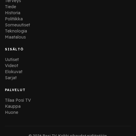
Terveys
Tiede
Historia
Politiikka
Someuutiset
Teknologia
Maatalous
SISÄLTÖ
Uutiset
Videot
Elokuvat
Sarjat
PALVELUT
Tilaa Posi TV
Kauppa
Huone
© 2026 Posi TV. Kaikki oikeudet pidätetään.