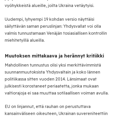
vyöhykkeistä alueille, joilta Ukraina vetäytyisi.
Uudempi, lyhyempi 19 kohdan versio näyttäisi
säilyttävän saman peruslinjan: Yhdysvallat voi olla
valmis tunnustamaan Venäjän tosiasiallisen kontrollin
miehitetyillä alueilla.
Muutoksen mittakaava ja herännyt kritiikki
Mahdollinen tunnustus olisi yksi merkittävimmistä
suunnanmuutoksista Yhdysvaltain ja koko lännen
politiikassa sitten vuoden 2014. Länsimaat ovat
julkisesti korostaneet periaatetta, jonka mukaan
valtiorajoja ei saa muuttaa sotilaallisen voiman avulla.
EU on linjannut, että rauhan on perustuttava
kansainväliseen oikeuteen, Ukrainan suvereniteettiin