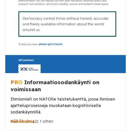
videollaan esiin ilmiön, jonka hän kertoo yleistyneen
sosiaalisessa mediassa: videot poliisin toiminnasta ja
erityisesti tilanteista, joissa poliisin voimankäyttöä
arvostellaan. Tilaa Posi TV […]
PRO
Informaatiosodankäynti on
voimissaan
Ihmismieli on NATOlle taistelukenttä, jossa ihmisen
ajatteluprosesseja muokataan kognitiivisella
sodankäynnillä.
Näkökulma
21 t sitten