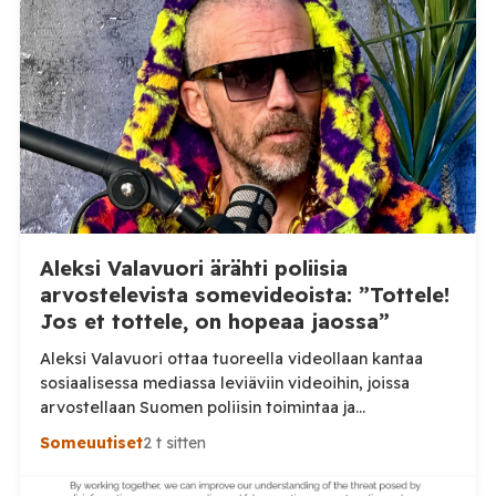
lähtemisen, mutta selkeästi poliisin voimankäyttö oli
ylimitoitettua joka vaaransi nuoren kuljettajan
hengen. Sosiaalisessa mediassa levinneellä videolla
poliisi ajaa nuoren mopoilijan vierelle ja […]
Aleksi Valavuori ärähti poliisia
arvostelevista somevideoista: ”Tottele!
Jos et tottele, on hopeaa jaossa”
Aleksi Valavuori ottaa tuoreella videollaan kantaa
sosiaalisessa mediassa leviäviin videoihin, joissa
arvostellaan Suomen poliisin toimintaa ja
voimankäyttöä. Valavuoren mukaan videot ovat usein
Someuutiset
2 t sitten
irrotettuja asiayhteydestään ja niiden seurauksena
luottamus poliisiin rapautuu. Aleksi Valavuori nostaa