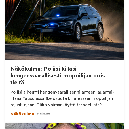
Näkökulma: Poliisi kiilasi
hengenvaarallisesti mopoilijan pois
tieltä
Poliisi aiheutti hengenvaarallisen tilanteen lauantai-
iltana Tuusulassa 8.elokuuta kiilatessaan mopoilijan
rajusti ojaan. Oliko voimankäyttö tarpeellista?
Tuusulassa järjestetyssä mopomiitissä nuori kuljettaja
Näkökulma
1 t sitten
noin 15 vuotias lähti lauantai-iltana ajamaan poliisia
karkuun. On vielä epäselvää mikä aiheutti karkuun