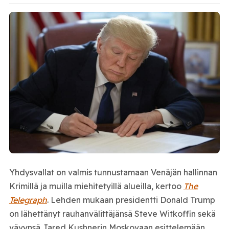
Yhdysvallat on valmis tunnustamaan Venäjän hallinnan
Krimillä ja muilla miehitetyillä alueilla, kertoo
The
Telegraph
. Lehden mukaan presidentti Donald Trump
on lähettänyt rauhanvälittäjänsä Steve Witkoffin sekä
vävynsä Jared Kushnerin Moskovaan esittelemään