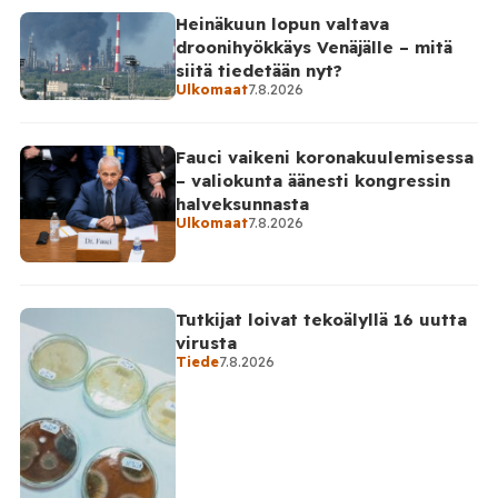
Heinäkuun lopun valtava
droonihyökkäys Venäjälle – mitä
siitä tiedetään nyt?
Ulkomaat
7.8.2026
Fauci vaikeni koronakuulemisessa
– valiokunta äänesti kongressin
halveksunnasta
Ulkomaat
7.8.2026
Tutkijat loivat tekoälyllä 16 uutta
virusta
Tiede
7.8.2026