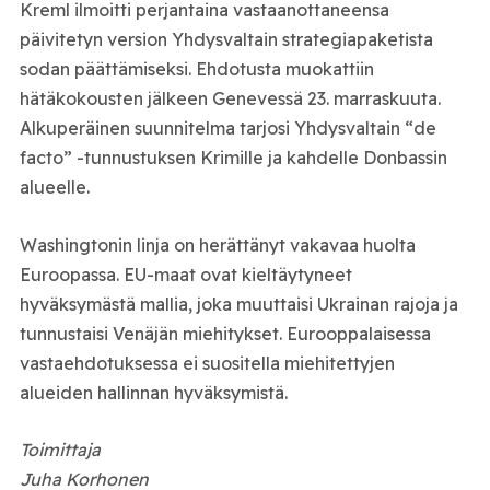
Kreml ilmoitti perjantaina vastaanottaneensa
päivitetyn version Yhdysvaltain strategiapaketista
sodan päättämiseksi. Ehdotusta muokattiin
hätäkokousten jälkeen Genevessä 23. marraskuuta.
Alkuperäinen suunnitelma tarjosi Yhdysvaltain “de
facto” -tunnustuksen Krimille ja kahdelle Donbassin
alueelle.
Washingtonin linja on herättänyt vakavaa huolta
Euroopassa. EU-maat ovat kieltäytyneet
hyväksymästä mallia, joka muuttaisi Ukrainan rajoja ja
tunnustaisi Venäjän miehitykset. Eurooppalaisessa
vastaehdotuksessa ei suositella miehitettyjen
alueiden hallinnan hyväksymistä.
Toimittaja
Juha Korhonen