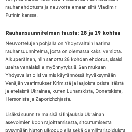
rauhanehdotusta ja neuvottelemaan siitä Vladimir
Putinin kanssa.
Rauhansuunnitelman tausta: 28 ja 19 kohtaa
Neuvottelujen pohjalla on Yhdysvaltain laatima
rauhansuunnitelma, josta on olemassa kaksi versiota.
Alkuperäinen, niin sanottu 28 kohdan ehdotus, sisälsi
useita venäläisille myönnytyksiä. Sen mukaan
Yhdysvallat olisi valmis käytännössä hyväksymään
Venäjän vaatimukset Krimistä ja laajoista osista itäistä
ja eteläistä Ukrainaa, kuten Luhanskista, Donetskista,
Hersonista ja Zaporizhzhjasta.
Lisäksi suunnitelma sisälsi linjauksia Ukrainan
asevoimien koon rajoittamisesta, sitoutumisesta
pysymään Naton ulkopuolella sekä demilitarisoiduista