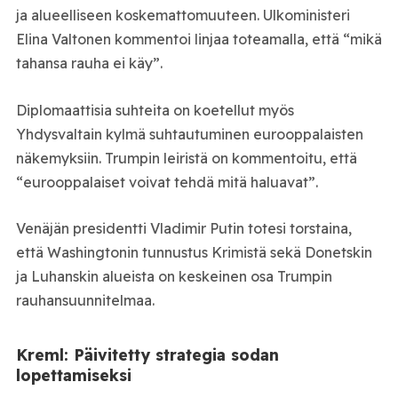
ja alueelliseen koskemattomuuteen. Ulkoministeri
Elina Valtonen kommentoi linjaa toteamalla, että “mikä
tahansa rauha ei käy”.
Diplomaattisia suhteita on koetellut myös
Yhdysvaltain kylmä suhtautuminen eurooppalaisten
näkemyksiin. Trumpin leiristä on kommentoitu, että
“eurooppalaiset voivat tehdä mitä haluavat”.
Venäjän presidentti Vladimir Putin totesi torstaina,
että Washingtonin tunnustus Krimistä sekä Donetskin
ja Luhanskin alueista on keskeinen osa Trumpin
rauhansuunnitelmaa.
Kreml: Päivitetty strategia sodan
lopettamiseksi