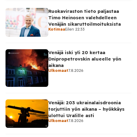
Ruokaviraston tieto paljastaa
Timo Heinosen valehdelleen
Venäjän sikaruttoilmoituksista
Kotimaa
Eilen 22:33
Venäjä iski yli 20 kertaa
Dnipropetrovskin alueelle yön
aikana
Ulkomaat
7.8.2026
Venäjä: 203 ukrainalaisdroonia
torjuttiin yön aikana – hyökkäys
ulottui Uralille asti
Ulkomaat
7.8.2026