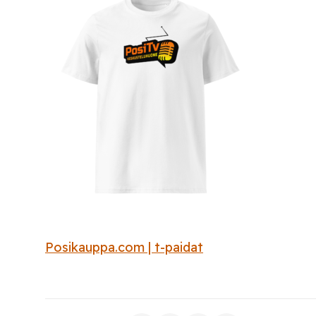
Posikauppa.com | t-paidat