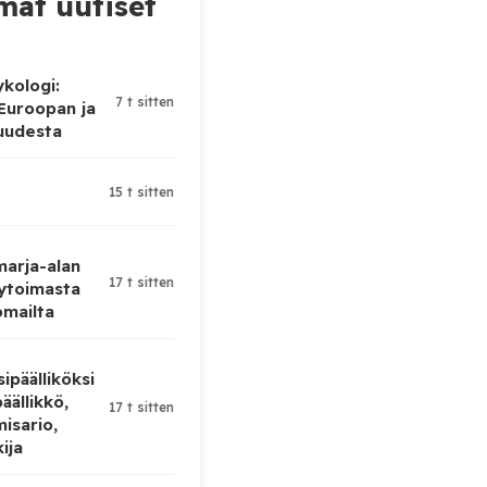
at uutiset
ykologi:
7 t sitten
 Euroopan ja
uudesta
15 t sitten
 marja-alan
17 t sitten
ytoimasta
omailta
ipäälliköksi
äällikkö,
17 t sitten
isario,
kija