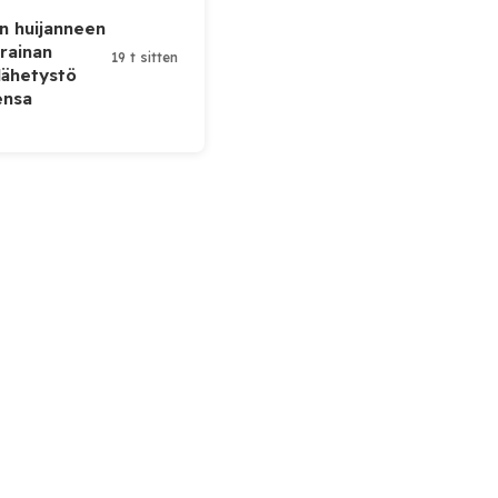
n huijanneen
krainan
19 t sitten
lähetystö
ensa