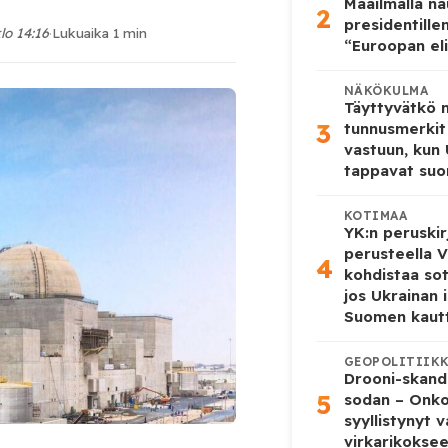
Maailmalla n
2
presidentille
lo 14:16
·
Lukuaika 1 min
“Euroopan eli
NÄKÖKULMA
Täyttyvätkö
3
tunnusmerkit
vastuun, kun
tappavat suo
KOTIMAA
YK:n peruskir
perusteella V
4
kohdistaa so
jos Ukrainan 
Suomen kaut
GEOPOLITIIK
Drooni-skanda
5
sodan – Onk
syyllistynyt 
virkarikokse