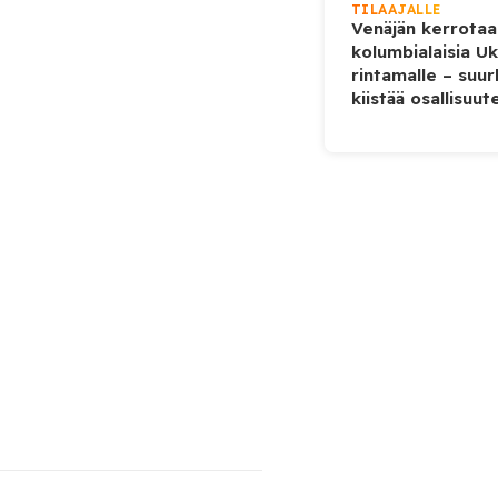
TILAAJALLE
Venäjän kerrotaa
kolumbialaisia U
rintamalle – suur
kiistää osallisuut