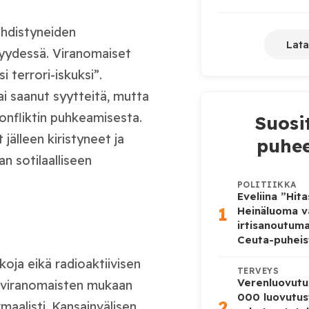
Yhdistyneiden
Lata
syydessä. Viranomaiset
 terrori-iskuksi”.
ai saanut syytteitä, mutta
onfliktin puhkeamisesta.
Suosi
 jälleen kiristyneet ja
puhee
 sotilaalliseen
POLITIIKKA
Eveliina ”Hit
1
Heinäluoma v
irtisanoutum
Ceuta-puheis
oja eikä radioaktiivisen
TERVEYS
Verenluovutu
ei viranomaisten mukaan
000 luovutus
2
maalisti. Kansainvälisen