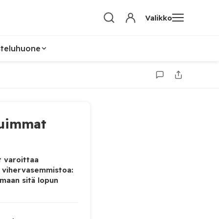
Valikko
steluhuone
uimmat
 varoittaa
 vihervasemmistoa:
maan sitä lopun