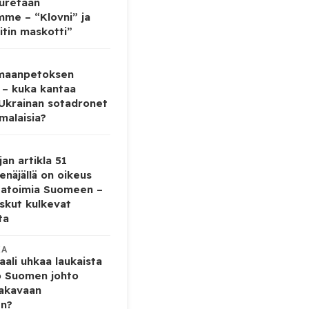
auretaan
mme – “Klovni” ja
itin maskotti”
 maanpetoksen
 – kuka kantaa
 Ukrainan sotadronet
malaisia?
jan artikla 51
enäjällä on oikeus
tatoimia Suomeen –
iskut kulkevat
ta
KA
ali uhkaa laukaista
o Suomen johto
vakavaan
en?