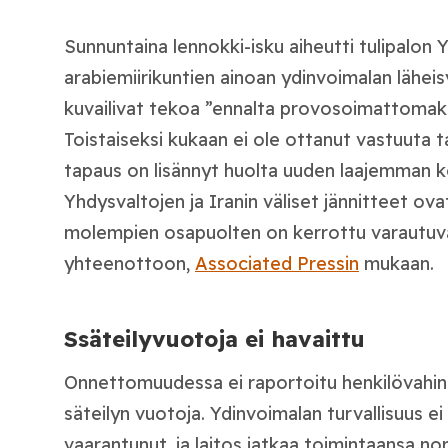
Sunnuntaina lennokki-isku aiheutti tulipalon 
arabiemiirikuntien ainoan ydinvoimalan lähei
kuvailivat tekoa ”ennalta provosoimattomaksi
Toistaiseksi kukaan ei ole ottanut vastuuta t
tapaus on lisännyt huolta uuden laajemman k
Yhdysvaltojen ja Iranin väliset jännitteet ovat
molempien osapuolten on kerrottu varautuvan
yhteenottoon,
Associated Pressin
mukaan.
Ssäteilyvuotoja ei havaittu
Onnettomuudessa ei raportoitu henkilövahink
säteilyn vuotoja. Ydinvoimalan turvallisuus 
vaarantunut, ja laitos jatkaa toimintaansa nor