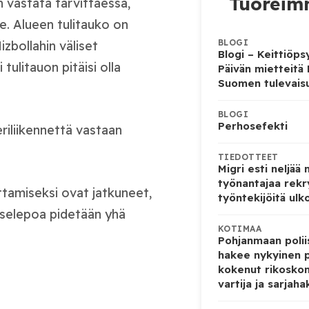
Tuoreimm
n vastata tarvittaessa,
e. Alueen tulitauko on
BLOGI
izbollahin väliset
Blogi – Keittiöps
tulitauon pitäisi olla
Päivän mietteitä
Suomen tulevais
BLOGI
Perhosefekti
iliikennettä vastaan
TIEDOTTEET
Migri esti neljää
työnantajaa rekr
ttamiseksi ovat jatkuneet,
työntekijöitä ulk
 aselepoa pidetään yhä
KOTIMAA
Pohjanmaan poliis
hakee nykyinen p
kokenut rikoskom
vartija ja sarjaha