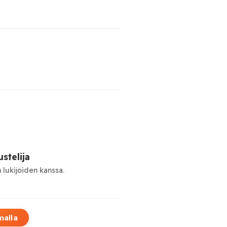
stelija
 lukijoiden kanssa.
malla