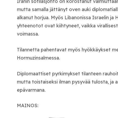
Iranin sotilasjohto on korostanut valmiuttaa
mutta samalla jättänyt oven auki diplomatiall
alkanut horjua. Myös Libanonissa Israelin ja H
yhteenotot ovat kiihtyneet, vaikka virallisesti 
voimassa.
Tilannetta pahentavat myös hyökkäykset mer
Hormuzinsalmessa.
Diplomaattiset pyrkimykset tilanteen rauhoi
mutta toistaiseksi ilman pysyvää tulosta, ja
epävarmana.
MAINOS: