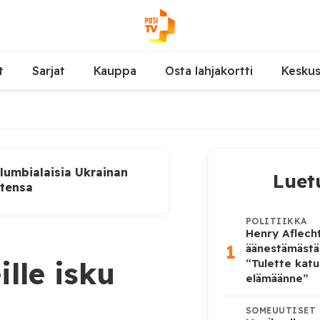
t
Sarjat
Kauppa
Osta lahjakortti
Kesku
lumbialaisia Ukrainan
Luet
utensa
POLITIIKKA
Henry Aflecht
1
äänestämästä
lle isku
“Tulette katu
elämäänne”
SOMEUUTISET