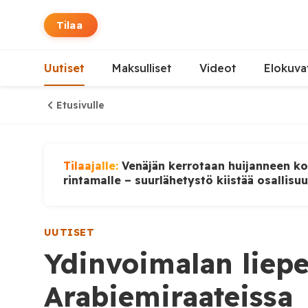
Tilaa
Uutiset
Maksulliset
Videot
Elokuva
Etusivulle
Tilaajalle:
Venäjän kerrotaan huijanneen ko
rintamalle – suurlähetystö kiistää osallisu
UUTISET
Ydinvoimalan liepei
Arabiemiraateissa