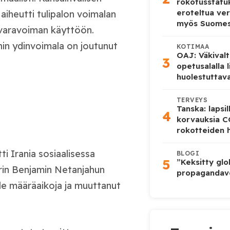
rokotusstat
eroteltua ver
aiheutti tulipalon voimalan
myös Suome
i varavoiman käyttöön.
in ydinvoimala on joutunut
KOTIMAA
OAJ: Väkivalt
3
opetusalalla 
huolestuttava
TERVEYS
Tanska: lapsi
4
korvauksia 
rokotteiden h
i Irania sosiaalisessa
BLOGI
5
”Keksitty glo
rin Benjamin Netanjahun
propagandave
lle määräaikoja ja muuttanut