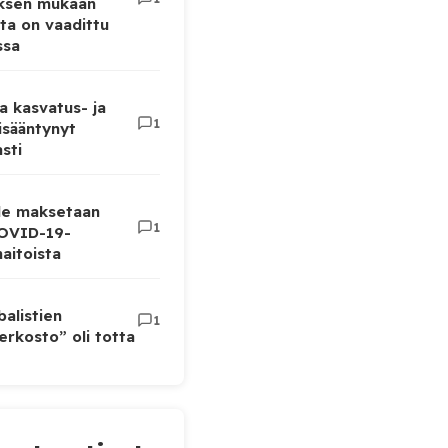
uksen mukaan
ta on vaadittu
ssa
a kasvatus- ja
1
lisääntynyt
sti
lle maksetaan
1
COVID-19-
aitoista
balistien
1
rkosto” oli totta