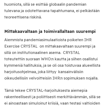
huomiota, sillä se esittää globaalin pandemian
tulevana ja odotettavana tapahtumana, ei pelkästään
teoreettisena riskinä.
Mittakaavaltaan ja toimivallaltaan suurempi
Aiemmista pandemiasimulaatioista poiketen IHR
Exercise CRYSTAL on mittakaavaltaan suurempi ja
sillä on institutionaalinen asema. CRYSTAL
toteutettiin suoraan WHO:n kautta ja siihen osallistui
kymmeniä hallituksia, ja se oli osa toistuvaa alueellista
harjoitusohjelmaa, joka liittyy kansainvälisiin
oikeudellisiin velvoitteisiin IHR:n sopimuksen nojalla.
Tämä tekee CRYSTAL-harjoituksesta aiemepia
rakenteellisesti ja poliittisesti merkittävämmän, sillä se
ei ainoastaan simuloinut kriisiä, vaan testasi valtioiden