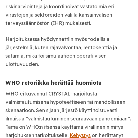
riskinarviointeja ja koordinoivat vastatoimia eri
virastojen ja sektoreiden välillä kansainvälisen
terveyssäännöstön (IHR) mukaisesti.
Harjoituksessa hyödynnettiin myös todellisia
järjestelmiä, kuten rajavalvontaa, lentokenttiä ja
satamia, mikä toi simulaatioon operatiivisen
ulottuvuuden.
WHO retoriikka herättää huomiota
WHO ei kuvannut CRYSTAL-harjoitusta
valmistautumisena hypoteettiseen tai mahdolliseen
skenaarioon. Sen sijaan järjestö käytti toistuvasti
ilmaisua ”valmistautuminen seuraavaan pandemiaan”.
Tämä on WHO:n itsensä käyttämä virallinen nimitys
harjoituksen tarkoitukselle.
Kehystys
on herättänyt