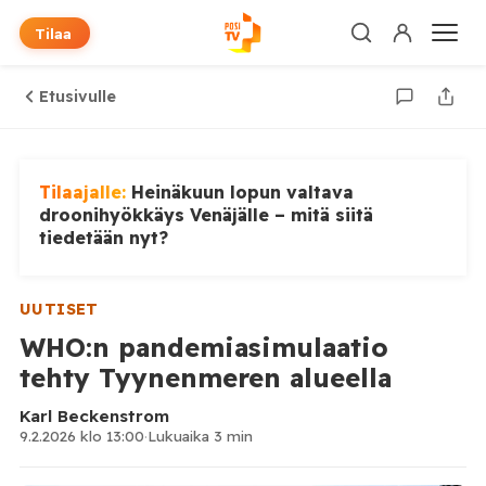
Tilaa
Etusivulle
Tilaajalle:
Heinäkuun lopun valtava
droonihyökkäys Venäjälle – mitä siitä
tiedetään nyt?
UUTISET
WHO:n pandemiasimulaatio
tehty Tyynenmeren alueella
Karl Beckenstrom
9.2.2026 klo 13:00
·
Lukuaika 3 min