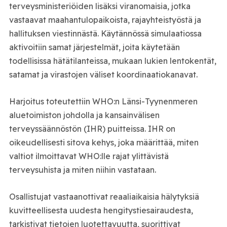
terveysministeriöiden lisäksi viranomaisia, jotka
vastaavat maahantulopaikoista, rajayhteistyöstä ja
hallituksen viestinnästä. Käytännössä simulaatiossa
aktivoitiin samat järjestelmät, joita käytetään
todellisissa hätätilanteissa, mukaan lukien lentokentät,
satamat ja virastojen väliset koordinaatiokanavat.
Harjoitus toteutettiin WHO:n Länsi-Tyynenmeren
aluetoimiston johdolla ja kansainvälisen
terveyssäännöstön (IHR) puitteissa. IHR on
oikeudellisesti sitova kehys, joka määrittää, miten
valtiot ilmoittavat WHO:lle rajat ylittävistä
terveysuhista ja miten niihin vastataan.
Osallistujat vastaanottivat reaaliaikaisia hälytyksiä
kuvitteellisesta uudesta hengitystiesairaudesta,
tarkistivat tietojen luotettavuutta, suorittivat