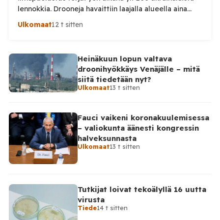
lennokkia. Drooneja havaittiin laajalla alueella aina
Uralille asti. Venäjän puolustusministeriön virallisen
Ulkomaat
12 t sitten
ilmoituksen mukaan ilmapuolustus sieppasi ja tuhosi
yhteensä 203 ukrainalaista kiinteäsiipistä
miehittämätöntä ilma-alusta torstai-illan 6. elokuuta
Heinäkuun lopun valtava
ja perjantaiaamun 7. elokuuta välisenä aikana.
droonihyökkäys Venäjälle – mitä
Ministeriön ilmoitus koskee aikaväliä kello 20–08
siitä tiedetään nyt?
Moskovan aikaa. Ministeriön mukaan drooneja
Ulkomaat
13 t sitten
torjuttiin […]
Fauci vaikeni koronakuulemisessa
– valiokunta äänesti kongressin
halveksunnasta
Ulkomaat
13 t sitten
Tutkijat loivat tekoälyllä 16 uutta
virusta
Tiede
14 t sitten