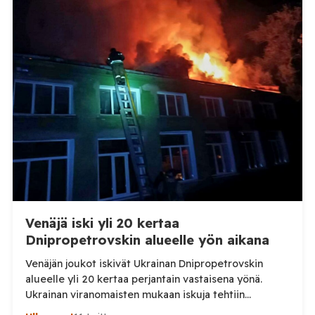
TV:lle tarkempia tietoja Suomen ensimmäisestä
afrikkalaisen sikaruton tapauksesta sekä
eläintautitietojen vaihdosta […]
Venäjä iski yli 20 kertaa
Dnipropetrovskin alueelle yön aikana
Venäjän joukot iskivät Ukrainan Dnipropetrovskin
alueelle yli 20 kertaa perjantain vastaisena yönä.
Ukrainan viranomaisten mukaan iskuja tehtiin
drooneilla ja tykistöllä viidelle eri alueelle.