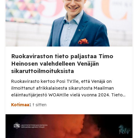
Ruokaviraston tieto paljastaa Timo
Heinosen valehdelleen Venäjän
sikaruttoilmoituksista
Ruokavirasto kertoo Posi TV:lle, että Venäjä on
ilmoittanut afrikkalaisesta sikarutosta Maailman
eläintautijärjestö WOAH:lle vielä vuonna 2024. Tieto
haastaa kokoomuksen kansanedustaja Timo Heinosen
Kotimaa
1 t sitten
(kok.) esittämän väitteen Venäjän
sikaruttoilmoituksista. Suomi on puolestaan
ilmoittanut tuoreesta Virolahden tapauksesta sekä
WOAH:n kautta että suoraan Venäjän
eläinlääkintäviranomaisille. Ruokavirasto kertoi Posi