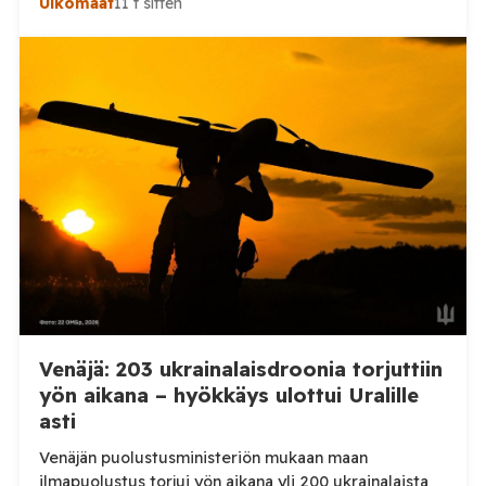
Ulkomaat
11 t sitten
Henkilövahingoilta vältyttiin. Dnipropetrovskin
alueellisen sotilashallinnon johtaja Oleksandr Hanzha
kertoi perjantaiaamuna 7. elokuuta julkaisemassaan
Telegram-päivityksessä, että Venäjän joukot
hyökkäsivät yön aikana yli 20 kertaa viidelle alueelle.
Nikopolin alueella iskuja kohdistui Nikopolin
kaupunkiin sekä […]
Venäjä: 203 ukrainalaisdroonia torjuttiin
yön aikana – hyökkäys ulottui Uralille
asti
Venäjän puolustusministeriön mukaan maan
ilmapuolustus torjui yön aikana yli 200 ukrainalaista