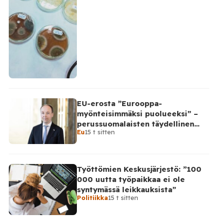
EU-erosta ”Eurooppa-
myönteisimmäksi puolueeksi” –
perussuomalaisten täydellinen
Eu
15 t sitten
takinkääntö
Työttömien Keskusjärjestö: ”100
000 uutta työpaikkaa ei ole
syntymässä leikkauksista”
Politiikka
15 t sitten