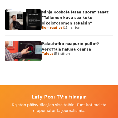
Minja Koskela lataa suorat sanat:
”Tällainen kuva saa koko
oikeistosomen sekaisin”
Someuutiset
15 t sitten
Palautatko naapurin pullot?
Verottaja haluaa osansa
Talous
15 t sitten
Liity Posi TV:n tilaajiin
Rajaton pääsy tilaajien sisältöihin. Tuet kotimaista
riippumatonta journalismia.