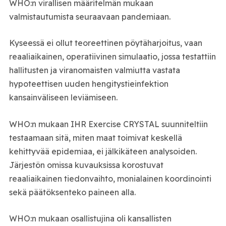
WHO:n virallisen määritelmän mukaan
valmistautumista seuraavaan pandemiaan.
Kyseessä ei ollut teoreettinen pöytäharjoitus, vaan
reaaliaikainen, operatiivinen simulaatio, jossa testattiin
hallitusten ja viranomaisten valmiutta vastata
hypoteettisen uuden hengitystieinfektion
kansainväliseen leviämiseen.
WHO:n mukaan IHR Exercise CRYSTAL suunniteltiin
testaamaan sitä, miten maat toimivat keskellä
kehittyvää epidemiaa, ei jälkikäteen analysoiden.
Järjestön omissa kuvauksissa korostuvat
reaaliaikainen tiedonvaihto, monialainen koordinointi
sekä päätöksenteko paineen alla.
WHO:n mukaan osallistujina oli kansallisten