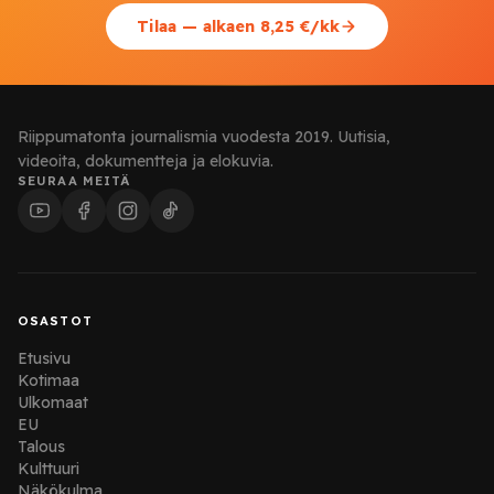
Tilaa — alkaen 8,25 €/kk
Riippumatonta journalismia vuodesta 2019. Uutisia,
videoita, dokumentteja ja elokuvia.
SEURAA MEITÄ
OSASTOT
Etusivu
Kotimaa
Ulkomaat
EU
Talous
Kulttuuri
Näkökulma