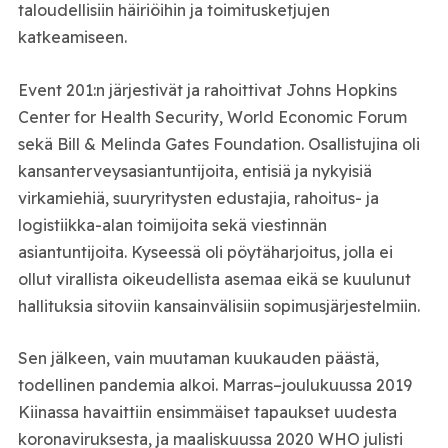
taloudellisiin häiriöihin ja toimitusketjujen
katkeamiseen.
Event 201:n järjestivät ja rahoittivat Johns Hopkins
Center for Health Security, World Economic Forum
sekä Bill & Melinda Gates Foundation. Osallistujina oli
kansanterveysasiantuntijoita, entisiä ja nykyisiä
virkamiehiä, suuryritysten edustajia, rahoitus- ja
logistiikka-alan toimijoita sekä viestinnän
asiantuntijoita. Kyseessä oli pöytäharjoitus, jolla ei
ollut virallista oikeudellista asemaa eikä se kuulunut
hallituksia sitoviin kansainvälisiin sopimusjärjestelmiin.
Sen jälkeen, vain muutaman kuukauden päästä,
todellinen pandemia alkoi. Marras–joulukuussa 2019
Kiinassa havaittiin ensimmäiset tapaukset uudesta
koronaviruksesta, ja maaliskuussa 2020 WHO julisti