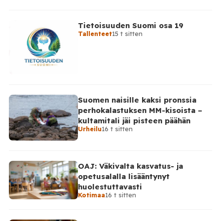
Tietoisuuden Suomi osa 19
Tallenteet
15 t sitten
Suomen naisille kaksi pronssia
perhokalastuksen MM-kisoista –
kultamitali jäi pisteen päähän
Urheilu
16 t sitten
OAJ: Väkivalta kasvatus- ja
opetusalalla lisääntynyt
huolestuttavasti
Kotimaa
16 t sitten