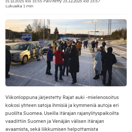
15.12.2025 klo 15:55
·
Päivitetty 15.12.2025 klo 15:57
·
Lukuaika 1 min
Viikonloppuna järjestetty Rajat auki -mielenosoitus
kokosi yhteen satoja ihmisiä ja kymmeniä autoja eri
puolilta Suomea. Useilla itärajan rajanylityspaikoilta
vaadittiin Suomen ja Venäjän välisen itärajan
avaamista, sekä liikkumisen helpottamista