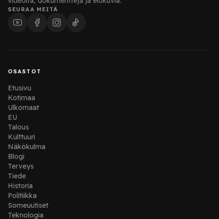
videoita, dokumentteja ja elokuvia.
SEURAA MEITÄ
OSASTOT
Etusivu
Kotimaa
Ulkomaat
EU
Talous
Kulttuuri
Näkökulma
Blogi
Terveys
Tiede
Historia
Politiikka
Someuutiset
Teknologia