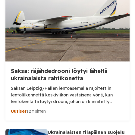
että neuvoloissa ja kouluterveydenhuollossa on
havaittu merkkejä kasvavasta rokotekriittisyydestä.
Hyvinvointialueen mukaan rokotteiden
tarpeellisuudesta keskustellaan erityisesti […]
Saksa: räjähdedrooni löytyi läheltä
ukrainalaista rahtikonetta
Saksan Leipzig/Hallen lentoasemalla rajoitettiin
lentoliikennettä keskiviikon vastaisena yönä, kun
lentokentältä löytyi drooni, johon oli kiinnitetty
epäilty räjähdelaite. Saksan viranomaiset tutkivat
Uutiset
12 t sitten
tapausta turvallisuusuhkana ja mahdollisena
sabotaasina, saksalaislehti Bildin mukaan. Laite löytyi
lentoaseman rahtialueelta läheltä ukrainalaista
Ukrainalaisten tilapäinen suojelu
Antonov-rahtikonetta ns. esikentältä. Löytyneessä