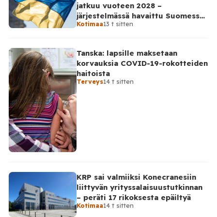
jatkuu vuoteen 2028 –
droonissa oli tuntematonta massaa sisältänyt pakkaus
järjestelmässä havaittu Suomessa
sekä sytyttimeksi epäilty osa. Poliisi ei ole
Kotimaa
13 t sitten
satoja väärinkäytösyrityksiä
vahvistanut kaikkia yksityiskohtia, mutta […]
Tanska: lapsille maksetaan
korvauksia COVID-19-rokotteiden
haitoista
Terveys
14 t sitten
KRP sai valmiiksi Konecranesiin
liittyvän yrityssalaisuustutkinnan
– peräti 17 rikoksesta epäiltyä
Kotimaa
14 t sitten