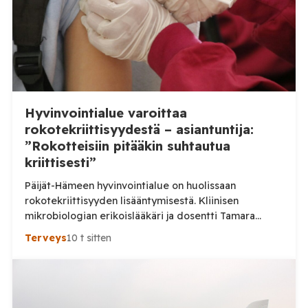
Hyvinvointialue varoittaa
rokotekriittisyydestä – asiantuntija:
”Rokotteisiin pitääkin suhtautua
kriittisesti”
Päijät-Hämeen hyvinvointialue on huolissaan
rokotekriittisyyden lisääntymisestä. Kliinisen
mikrobiologian erikoislääkäri ja dosentti Tamara
Tuuminen pitää ihmisten lisääntynyttä kriittisyyttä
Terveys
10 t sitten
myönteisenä kehityksenä. Aluehallituksen jäsen Ville-
Veikko Elomaa puolestaan kaipaa huolen tueksi
tarkempia tilastoja eikä pidä nykytilannetta erityisen
huolestuttavana. Päijät-Hämeen hyvinvointialue
kertoi heinäkuussa julkaisemassaan tiedotteessa,