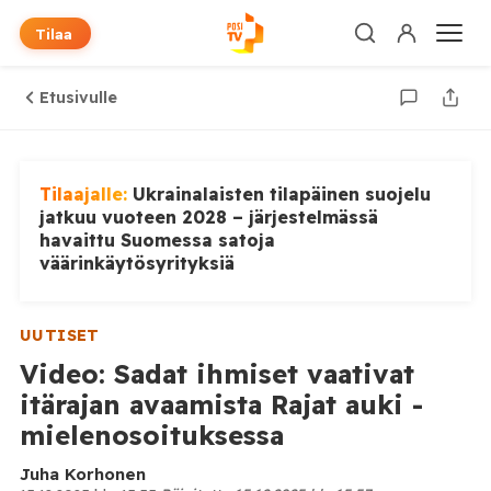
Tilaa
Etusivulle
Tilaajalle:
Ukrainalaisten tilapäinen suojelu
jatkuu vuoteen 2028 – järjestelmässä
havaittu Suomessa satoja
väärinkäytösyrityksiä
UUTISET
Video: Sadat ihmiset vaativat
itärajan avaamista Rajat auki -
mielenosoituksessa
Juha Korhonen