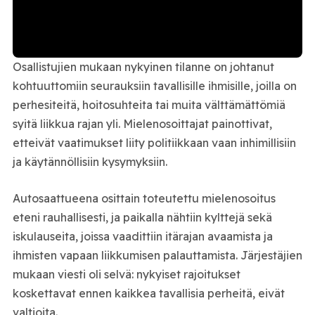
Osallistujien mukaan nykyinen tilanne on johtanut
kohtuuttomiin seurauksiin tavallisille ihmisille, joilla on
perhesiteitä, hoitosuhteita tai muita välttämättömiä
syitä liikkua rajan yli. Mielenosoittajat painottivat,
etteivät vaatimukset liity politiikkaan vaan inhimillisiin
ja käytännöllisiin kysymyksiin.
Autosaattueena osittain toteutettu mielenosoitus
eteni rauhallisesti, ja paikalla nähtiin kylttejä sekä
iskulauseita, joissa vaadittiin itärajan avaamista ja
ihmisten vapaan liikkumisen palauttamista. Järjestäjien
mukaan viesti oli selvä: nykyiset rajoitukset
koskettavat ennen kaikkea tavallisia perheitä, eivät
valtioita.