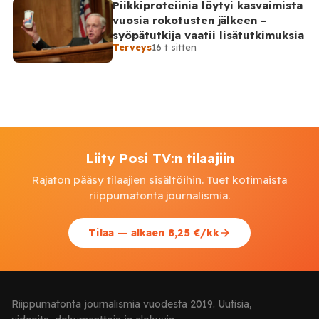
Piikkiproteiinia löytyi kasvaimista
vuosia rokotusten jälkeen –
syöpätutkija vaatii lisätutkimuksia
Terveys
16 t sitten
Liity Posi TV:n tilaajiin
Rajaton pääsy tilaajien sisältöihin. Tuet kotimaista
riippumatonta journalismia.
Tilaa — alkaen 8,25 €/kk
Riippumatonta journalismia vuodesta 2019. Uutisia,