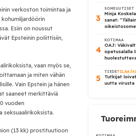
einin verkoston toimintaa ja
SOMEUUTISET
Minja Koskela
3
ät kohumiljardöörin
sanat: ”Tälla
oikeistosome
ssa. Esiin on noussut
vät Epsteinin poliittisiin,
KOTIMAA
OAJ: Väkivalt
4
opetusalalla 
huolestuttava
lirikoksista, vaan myös se,
TIEDE
TILAAJA
oittamaan ja miten vähän
5
Tutkijat loiva
uutta virusta
isille. Vain Epstein ja hänen
t saaneet merkittäviä
 20 vuoden
a seksuaalirikoksista.
Tuoreimm
ion (13 kk) prostituutioon
KOTIMAA