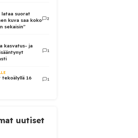
 lataa suorat
2
inen kuva saa koko
n sekaisin”
a kasvatus- ja
1
lisääntynyt
sti
LLE
t tekoälyllä 16
1
at uutiset