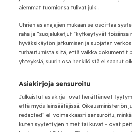
aiemmat tuomionsa tulivat julki.
Uhrien asianajajien mukaan se osoittaa systee
raha ja ”suojeluketjut ”kytkeytyvät toisiinsa
hyväksikäytön jatkumisen ja suojaten verkos
turhautumista siitä, että vaikka dokumentit p
yhteyksiä, suurin osa henkilöistä ei saanut oi
Asiakirjoja sensuroitu
Julkaistut asiakirjat ovat herättäneet tyyt
että myös lainsäätäjissä. Oikeusministeriön ju
redacted” eli voimakkaasti sensuroitu, mink
kuten syytettyjen nimet tai kuvat – ovat peite