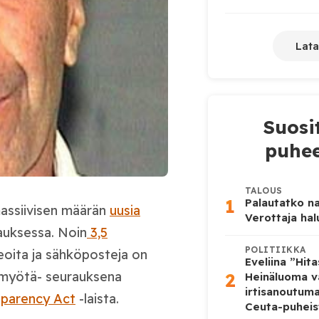
Lata
Suosi
puhee
TALOUS
1
Palautatko na
massiivisen määrän
uusia
Verottaja ha
auksessa. Noin
3,5
POLITIIKKA
eoita ja sähköposteja on
Eveliina ”Hit
2
un myötä- seurauksena
Heinäluoma v
irtisanoutum
nsparency Act
-laista.
Ceuta-puheis