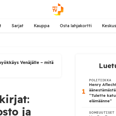
t
Sarjat
Kauppa
Osta lahjakortti
Kesku
yökkäys Venäjälle – mitä
Luet
POLITIIKKA
Henry Aflecht
1
äänestämästä
irjat:
“Tulette katu
elämäänne”
sto ja
SOMEUUTISET