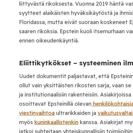
liittyvästä rikoksesta. Vuonna 2019 häntä vast
syytteet alaikäisten hyväksikäytöstä ja ihm
Floridassa, mutta eivät suoraan koskeneet Ep
saaren rikoksia. Epstein kuoli itsemurhaan v
ennen oikeudenkäyntiä.
Eliittikytkökset – systeeminen ilm
Uudet dokumentit paljastavat, että Epsteini
ollut vain yksittäisten rikosten sarja, vaan se k
ja institutionaalisiin rakenteisiin. Asiakirjoiss
osoittavat Epsteinillä olevan
henkilökohtaisia
viestinvaihtoa
ultrarikkaiden ja
vaikutusvalta
myös
kuninkaallistenkin
kanssa. Asiakirjat my
jatkoi suhteitaan yhteiskunnallisiin toimijoihi