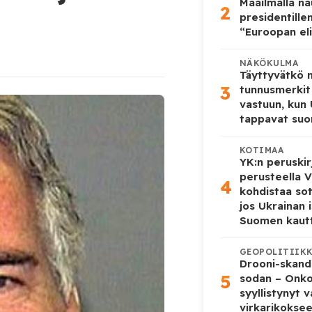
Maailmalla n
2
presidentille
“Euroopan eli
NÄKÖKULMA
Täyttyvätkö
3
tunnusmerkit
vastuun, kun
tappavat suo
KOTIMAA
YK:n peruskir
perusteella V
4
kohdistaa so
jos Ukrainan 
Suomen kaut
GEOPOLITIIK
Drooni-skanda
5
sodan – Onk
syyllistynyt 
virkarikokse