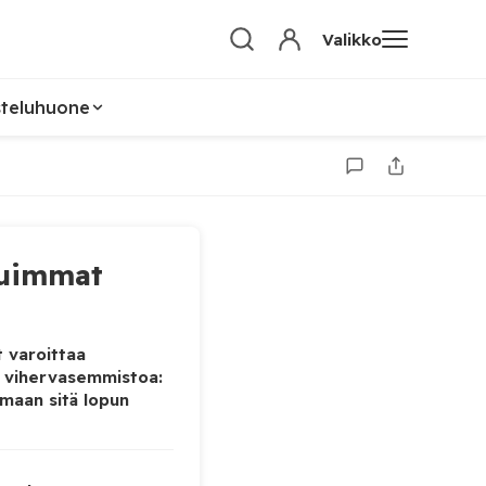
Valikko
steluhuone
uimmat
 varoittaa
 vihervasemmistoa:
maan sitä lopun