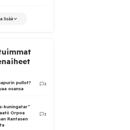
a lisää
tuimmat
naiheet
apurin pullot?
2
luaa osansa
as-kuningatar”
aatii Orpoa
2
aan Rantasen
ta