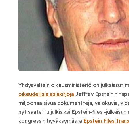
Yhdysvaltain oikeusministeriö on julkaissut 
oikeudellisia asiakirjoja
Jeffrey Epsteinin tap
miljoonaa sivua dokumentteja, valokuvia, vid
nyt saatettu julkisiksi Epstein-files -julkais
kongressin hyväksymästä
Epstein Files Tra