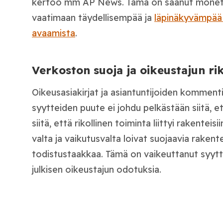
kertoo mm AP News. Tämä on saanut monet po
vaatimaan täydellisempää ja
läpinäkyvämpää t
avaamista
.
Verkoston suoja ja oikeustajun r
Oikeusasiakirjat ja asiantuntijoiden kommenti
syytteiden puute ei johdu pelkästään siitä, ett
siitä, että rikollinen toiminta liittyi rakenteisi
valta ja vaikutusvalta loivat suojaavia rakent
todistustaakkaa. Tämä on vaikeuttanut syytt
julkisen oikeustajun odotuksia.