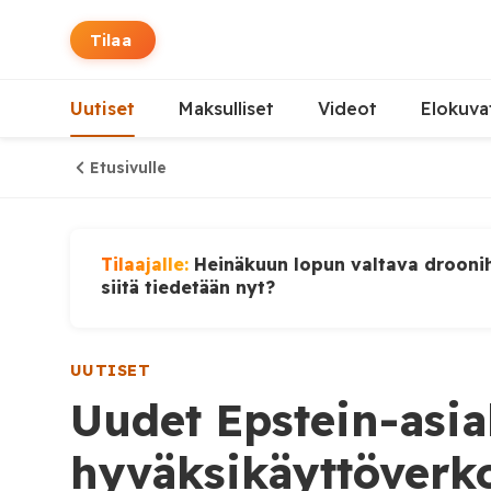
Tilaa
Uutiset
Maksulliset
Videot
Elokuva
Etusivulle
Tilaajalle:
Heinäkuun lopun valtava droonih
siitä tiedetään nyt?
UUTISET
Uudet Epstein-asiak
hyväksikäyttöverko