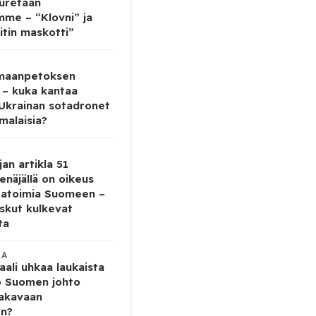
auretaan
mme – “Klovni” ja
itin maskotti”
 maanpetoksen
 – kuka kantaa
 Ukrainan sotadronet
malaisia?
jan artikla 51
enäjällä on oikeus
tatoimia Suomeen –
iskut kulkevat
ta
KA
ali uhkaa laukaista
o Suomen johto
vakavaan
en?