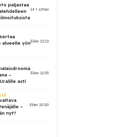
eto paljastaa
14 t sitten
alehdelleen
ilmoituksista
 kertaa
Eilen 12:13
 alueelle yön
nalaisdroonia
Eilen 11:35
kana –
ralille asti
LLE
valtava
Eilen 10:30
enäjälle –
ään nyt?