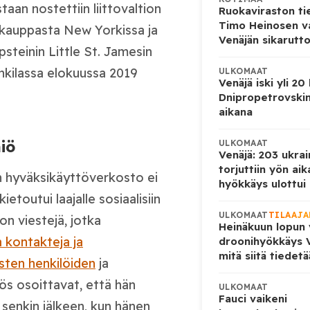
aan nostettiin liittovaltion
Ruokaviraston ti
Timo Heinosen v
iskauppasta New Yorkissa ja
Venäjän sikarutto
steinin Little St. Jamesin
ankilassa elokuussa 2019
ULKOMAAT
Venäjä iski yli 20
Dnipropetrovskin
aikana
iö
ULKOMAAT
Venäjä: 203 ukrai
torjuttiin yön ai
n hyväksikäyttöverkosto ei
hyökkäys ulottui U
ietoutui laajalle sosiaalisiin
ULKOMAAT
TILAAJA
a on viestejä, jotka
Heinäkuun lopun 
 kontakteja ja
droonihyökkäys V
mitä siitä tiedet
isten henkilöiden
ja
ös osoittavat, että hän
ULKOMAAT
Fauci vaikeni
n senkin jälkeen, kun hänen