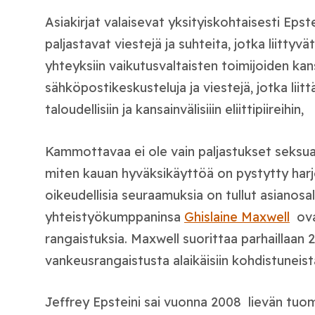
Asiakirjat valaisevat yksityiskohtaisesti Epst
paljastavat viestejä ja suhteita, jotka liittyv
yhteyksiin vaikutusvaltaisten toimijoiden kan
sähköpostikeskusteluja ja viestejä, jotka liittä
taloudellisiin ja kansainvälisiiin eliittipiireihin,
Kammottavaa ei ole vain paljastukset seksuaa
miten kauan hyväksikäyttöä on pystytty harj
oikeudellisia seuraamuksia on tullut asianosall
yhteistyökumppaninsa
Ghislaine Maxwell
ova
rangaistuksia. Maxwell suorittaa parhaillaan
vankeusrangaistusta alaikäisiin kohdistuneist
Jeffrey Epsteini sai vuonna 2008 lievän tuom