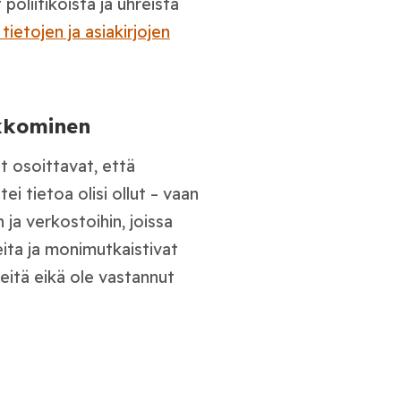
liitikoista ja uhreista
ietojen ja asiakirjojen
ikkominen
t osoittavat, että
ei tietoa olisi ollut – vaan
in ja verkostoihin, joissa
eita ja monimutkaistivat
eitä eikä ole vastannut