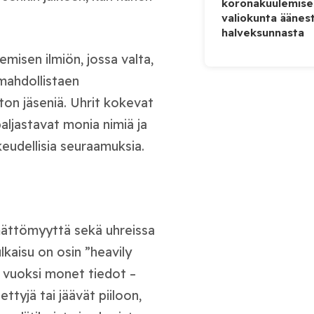
koronakuulemise
valiokunta äänes
halveksunnasta
misen ilmiön, jossa valta,
 mahdollistaen
ton jäseniä. Uhrit kokevat
aljastavat monia nimiä ja
keudellisia seuraamuksia.
ymättömyyttä sekä uhreissa
lkaisu on osin ”heavily
ä vuoksi monet tiedot –
ttyjä tai jäävät piiloon,