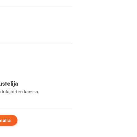
stelija
 lukijoiden kanssa.
malla