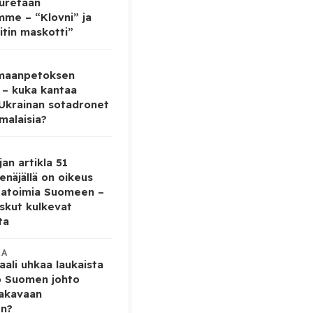
auretaan
mme – “Klovni” ja
itin maskotti”
 maanpetoksen
 – kuka kantaa
 Ukrainan sotadronet
malaisia?
jan artikla 51
enäjällä on oikeus
tatoimia Suomeen –
iskut kulkevat
ta
KA
ali uhkaa laukaista
o Suomen johto
vakavaan
en?