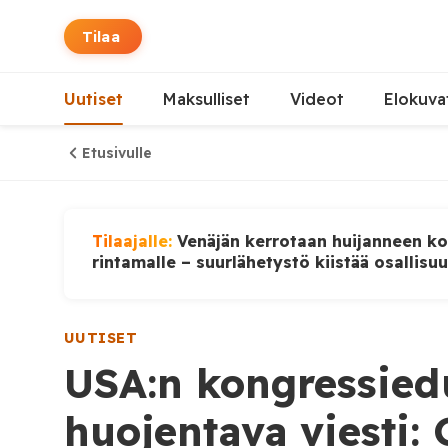
Tilaa
Uutiset
Maksulliset
Videot
Elokuva
Etusivulle
Tilaajalle:
Venäjän kerrotaan huijanneen ko
rintamalle – suurlähetystö kiistää osallisu
UUTISET
USA:n kongressiedu
huojentava viesti: 