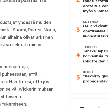
n oikeutta päättää itse
rokotusstat
eroteltua ver
myös Suome
edustajat yhdessä muiden
KOTIMAA
OAJ: Väkivalt
3
aita: Suomi, Ruotsi, Norja,
opetusalalla 
huolestuttava
elun aiheina olivat arktinen
teistyö sekä Ukrainan
TERVEYS
Tanska: lapsi
4
korvauksia 
rokotteiden h
puheenjohtaja,
BLOGI
i puheessaan, että
5
”Keksitty glo
en. Hän totesi, että jos
propagandave
a on selvä. Wickerin mukaan
 yhteiseen
n tukemiseen.