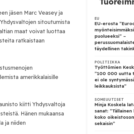
Tuoreimm
en jäsen Marc Veasey ja
EU
 Yhdysvaltojen sitoutumista
EU-erosta ”Euro
myönteisimmäksi
altian maat voivat luottaa
puolueeksi” –
steita ratkaistaan
perussuomalaist
täydellinen takin
POLITIIKKA
Työttömien Kesku
ustusmenojen
”100 000 uutta 
emista amerikkalaisille
ei ole syntymäss
leikkauksista”
SOMEUUTISET
nisto kiitti Yhdysvaltoja
Minja Koskela la
sanat: ”Tällainen
iesteistä. Hänen mukaansa
koko oikeistoso
a ja niiden
sekaisin”