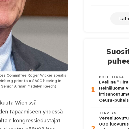
Lata
Suosi
puhee
vices Committee Roger Wicker speaks
POLITIIKKA
inberg prior to a SASC hearing in
Eveliina ”Hit
ce Senior Airman Madelyn Keech)
1
Heinäluoma v
irtisanoutum
Ceuta-puheis
ikuuta Wienissä
iden tapaamiseen yhdessä
TERVEYS
Verenluovutu
ltain kongressiedustajat
000 luovutus
2