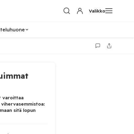
Valikko
steluhuone
uimmat
 varoittaa
 vihervasemmistoa:
maan sitä lopun