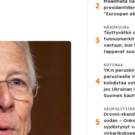
Maailmalla n
2
presidentille
“Euroopan eli
NÄKÖKULMA
Täyttyvätkö
3
tunnusmerkit
vastuun, kun
tappavat suo
KOTIMAA
YK:n peruskir
perusteella V
4
kohdistaa so
jos Ukrainan 
Suomen kaut
GEOPOLITIIK
Drooni-skanda
5
sodan – Onk
syyllistynyt 
virkarikokse