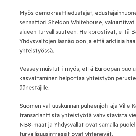
Myös demokraattiedustajat, edustajainhuone
senaattori Sheldon Whitehouse, vakuuttivat
alueen turvallisuuteen. He korostivat, että B
Yhdysvaltojen läsnäoloon ja että arktisia haa
yhteistyössä.
Veasey muistutti myös, että Euroopan puol
kasvattaminen helpottaa yhteistyön perustel
äänestäjille.
Suomen valtuuskunnan puheenjohtaja Ville Kau
transatlanttista yhteistyötä vahvistavista v
NB8-maat ja Yhdysvallat ovat samalla puolell
turvallisuusintressit ovat yhtenevät.