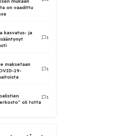
uksen mukaan
ta on vaadittu
ssa
a kasvatus- ja
1
lisääntynyt
sti
lle maksetaan
1
COVID-19-
aitoista
balistien
1
rkosto” oli totta