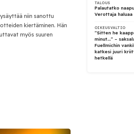
TALOUS
Palautatko naapu
Verottaja haluaa
ysäyttää niin sanottu
kotteiden kiertäminen. Hän
OIKEUSVALTIO
”Sitten he kaapp
euttavat myös suuren
minut…” – saksala
Fuellmichin vanki
katkesi juuri kriit
hetkellä