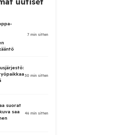
at uutiset
oppa-
7 min sitten
en
kääntö
sjärjestö:
työpaikkaa
30 min sitten
ä
taa suorat
 kuva saa
46 min sitten
men