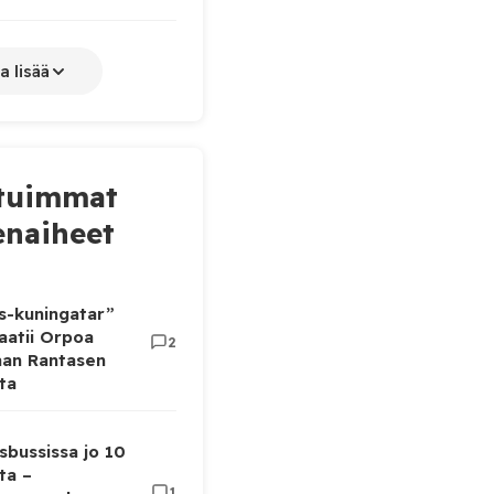
a lisää
tuimmat
naiheet
as-kuningatar”
aatii Orpoa
2
aan Rantasen
ta
sbussissa jo 10
ta –
1