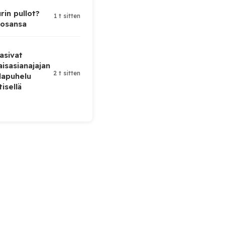
rin pullot?
1 t sitten
 osansa
asivat
isasianajajan
2 t sitten
lapuhelu
tisellä