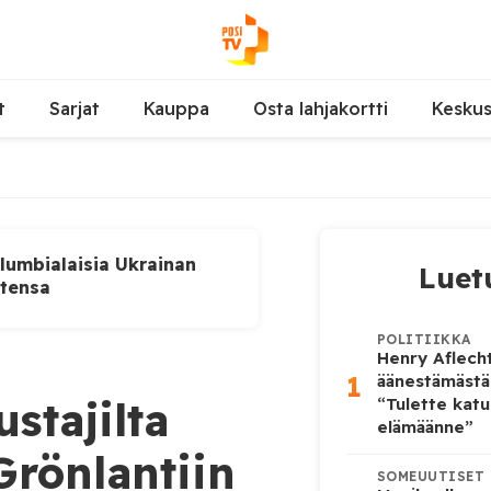
t
Sarjat
Kauppa
Osta lahjakortti
Kesku
lumbialaisia Ukrainan
Luet
utensa
POLITIIKKA
Henry Aflecht
1
äänestämästä
stajilta
“Tulette katu
elämäänne”
Grönlantiin
SOMEUUTISET