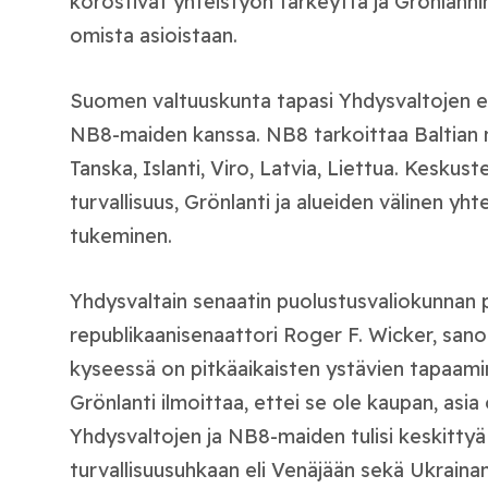
korostivat yhteistyön tärkeyttä ja Grönlanni
omista asioistaan.
Suomen valtuuskunta tapasi Yhdysvaltojen 
NB8-maiden kanssa. NB8 tarkoittaa Baltian m
Tanska, Islanti, Viro, Latvia, Liettua. Keskust
turvallisuus, Grönlanti ja alueiden välinen yh
tukeminen.
Yhdysvaltain senaatin puolustusvaliokunnan 
republikaanisenaattori Roger F. Wicker, sano
kyseessä on pitkäaikaisten ystävien tapaamin
Grönlanti ilmoittaa, ettei se ole kaupan, asi
Yhdysvaltojen ja NB8-maiden tulisi keskittyä
turvallisuusuhkaan eli Venäjään sekä Ukraina