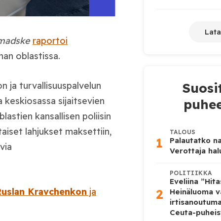
Lata
madske
raportoi
nan oblastissa.
Suosi
 ja turvallisuuspalvelun
 keskiosassa sijaitsevien
puhee
lastien kansallisen poliisin
aiset lahjukset maksettiin,
TALOUS
1
Palautatko na
ivia
Verottaja ha
POLITIIKKA
Eveliina ”Hit
2
Ruslan Kravchenkon
ja
Heinäluoma v
irtisanoutum
Ceuta-puheis