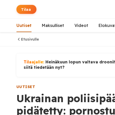
Tilaa
Uutiset
Maksulliset
Videot
Elokuva
Etusivulle
Tilaajalle:
Heinäkuun lopun valtava droonih
siitä tiedetään nyt?
UUTISET
Ukrainan poliisipää
pidätetty: pornostu