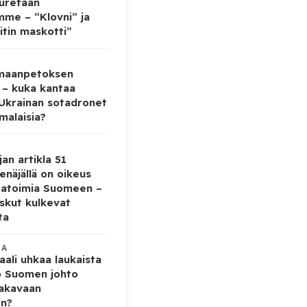
auretaan
mme – “Klovni” ja
itin maskotti”
 maanpetoksen
 – kuka kantaa
 Ukrainan sotadronet
malaisia?
jan artikla 51
enäjällä on oikeus
tatoimia Suomeen –
iskut kulkevat
ta
KA
ali uhkaa laukaista
o Suomen johto
vakavaan
en?