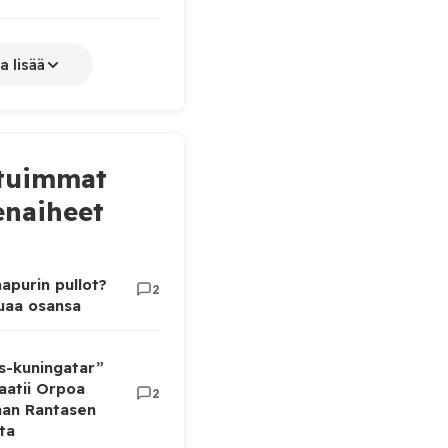
a lisää
tuimmat
naiheet
apurin pullot?
2
luaa osansa
as-kuningatar”
aatii Orpoa
2
aan Rantasen
ta