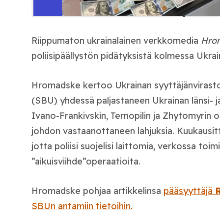
Riippumaton ukrainalainen verkkomedia
Hro
poliisipäällystön pidätyksistä kolmessa Ukrai
Hromadske kertoo Ukrainan syyttäjänviraston
(SBU) yhdessä paljastaneen Ukrainan länsi- ja
Ivano-Frankivskin, Ternopilin ja Zhytomyrin ob
johdon vastaanottaneen lahjuksia. Kuukausitt
jotta poliisi suojelisi laittomia, verkossa toim
”aikuisviihde”operaatioita.
Hromadske pohjaa artikkelinsa
pääsyyttäjä
SBUn antamiin tietoihin.