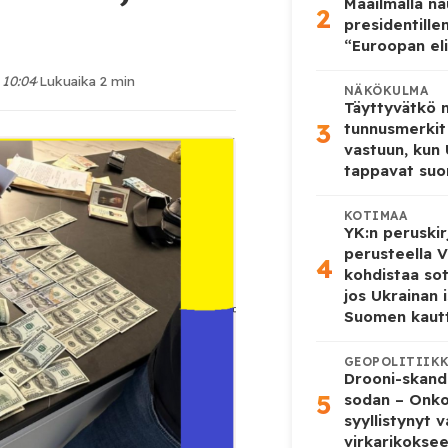
Maailmalla n
2
presidentille
“Euroopan eli
 10:04
·
Lukuaika 2 min
NÄKÖKULMA
Täyttyvätkö
3
tunnusmerkit
vastuun, kun
tappavat suo
KOTIMAA
YK:n peruskir
perusteella V
4
kohdistaa so
jos Ukrainan 
Suomen kaut
GEOPOLITIIK
Drooni-skanda
5
sodan – Onk
syyllistynyt 
virkarikokse