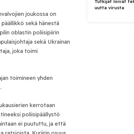
Tutkijat loivat te
uutta virusta
ainvalvojien joukossa on
n päällikkö sekä hänestä
in oblastin poliisipiirin
 apulaisjohtaja sekä Ukrainan
aja, joka toimi
ajan toimineen yhden
.
uukausierien kerrotaan
tineeksi poliisipäällystö
intaan ei puututtu, ja että
 ratsioista. Kuriirin osuus