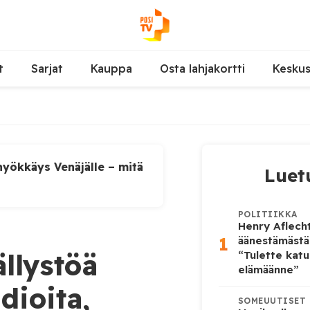
t
Sarjat
Kauppa
Osta lahjakortti
Kesku
yökkäys Venäjälle – mitä
Luet
POLITIIKKA
Henry Aflecht
1
äänestämästä
llystöä
“Tulette katu
elämäänne”
dioita,
SOMEUUTISET