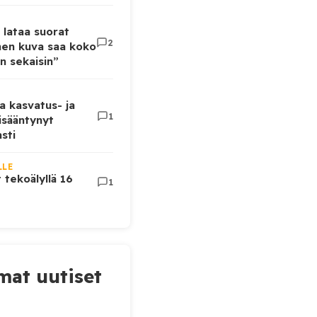
 lataa suorat
2
inen kuva saa koko
n sekaisin”
a kasvatus- ja
1
lisääntynyt
sti
LLE
t tekoälyllä 16
1
at uutiset