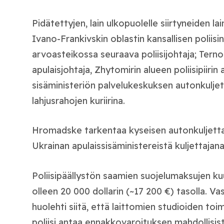
Pidätettyjen, lain ulkopuolelle siirtyneiden l
Ivano-Frankivskin oblastin kansallisen poliisi
arvoasteikossa seuraava poliisijohtaja; Ternopil
apulaisjohtaja, Zhytomirin alueen poliisipiirin
sisäministeriön palvelukeskuksen autonkuljett
lahjusrahojen kuriirina.
Hromadske tarkentaa kyseisen autonkuljett
Ukrainan apulaissisäministereistä kuljettajana
Poliisipäällystön saamien suojelumaksujen k
olleen 20 000 dollarin (~17 200 €) tasolla. Vas
huolehti siitä, että laittomien studioiden toim
poliisi antaa ennakkovaroituksen mahdollisista