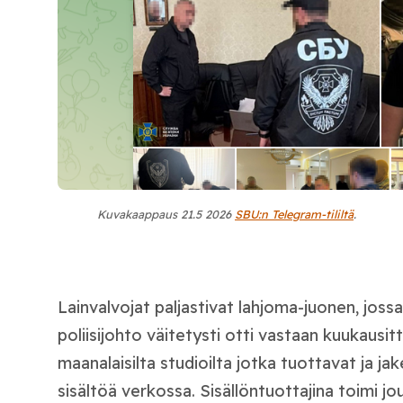
Kuvakaappaus 21.5 2026
SBU:n Telegram-tililtä
.
Lainvalvojat paljastivat lahjoma-juonen, jos
poliisijohto väitetysti otti vastaan kuukausitt
maanalaisilta studioilta jotka tuottavat ja ja
sisältöä verkossa. Sisällöntuottajina toimi jo