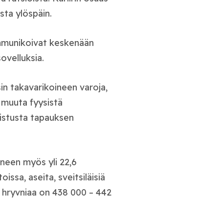
sta ylöspäin.
mmunikoivat keskenään
ovelluksia.
in takavarikoineen varoja,
 muuta fyysistä
aistusta tapauksen
ineen myös yli 22,6
issa, aseita, sveitsiläisiä
 hryvniaa on 438 000 – 442