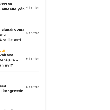
 kertaa
4 t sitten
 alueelle yön
nalaisdroonia
4 t sitten
kana –
ralille asti
LLE
valtava
6 t sitten
enäjälle –
ään nyt?
ssa –
6 t sitten
ti kongressin