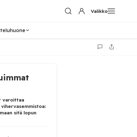
Valikko
steluhuone
uimmat
 varoittaa
 vihervasemmistoa:
maan sitä lopun