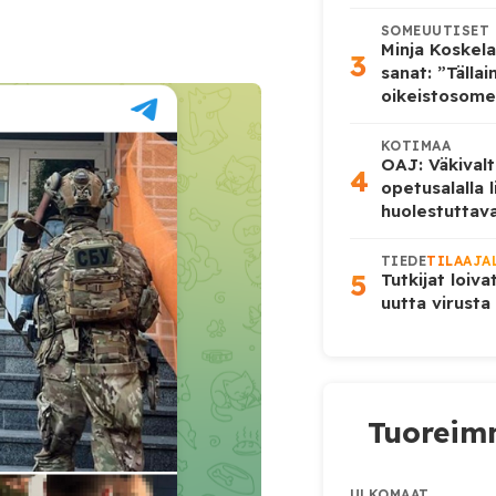
SOMEUUTISET
Minja Koskela
3
sanat: ”Tälla
oikeistosome
KOTIMAA
OAJ: Väkivalt
4
opetusalalla 
huolestuttava
TIEDE
TILAAJA
5
Tutkijat loiva
uutta virusta
Tuoreimm
ULKOMAAT