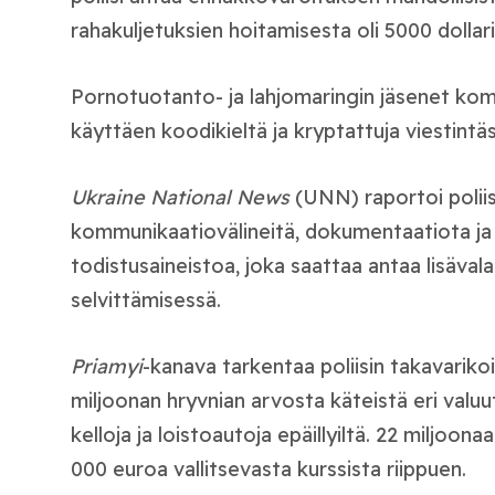
rahakuljetuksien hoitamisesta oli 5000 dollari
Pornotuotanto- ja lahjomaringin jäsenet ko
käyttäen koodikieltä ja kryptattuja viestintäs
Ukraine National News
(UNN) raportoi poliis
kommunikaatiovälineitä, dokumentaatiota ja
todistusaineistoa, joka saattaa antaa lisäval
selvittämisessä.
Priamyi
-kanava tarkentaa poliisin takavariko
miljoonan hryvnian arvosta käteistä eri valuuto
kelloja ja loistoautoja epäillyiltä.
22 miljoonaa
000 euroa vallitsevasta kurssista riippuen.