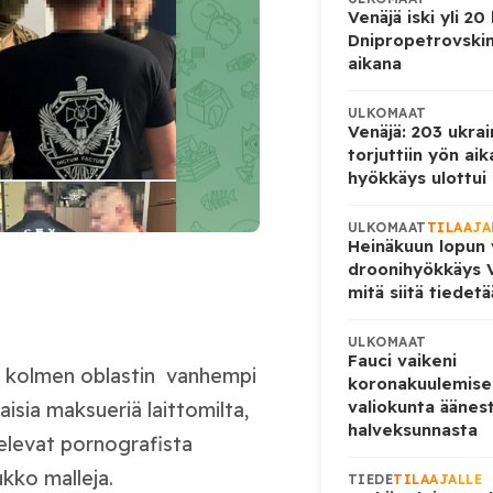
Venäjä iski yli 20
Dnipropetrovskin
aikana
ULKOMAAT
Venäjä: 203 ukrai
torjuttiin yön ai
hyökkäys ulottui U
ULKOMAAT
TILAAJA
Heinäkuun lopun 
droonihyökkäys V
mitä siitä tiedet
ULKOMAAT
Fauci vaikeni
sa kolmen oblastin vanhempi
koronakuulemise
valiokunta äänes
aisia maksueriä laittomilta,
halveksunnasta
kelevat pornografista
ukko malleja.
TIEDE
TILAAJALLE