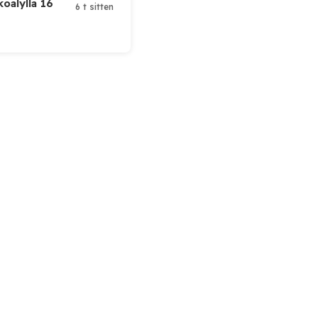
koälyllä 16
6 t sitten