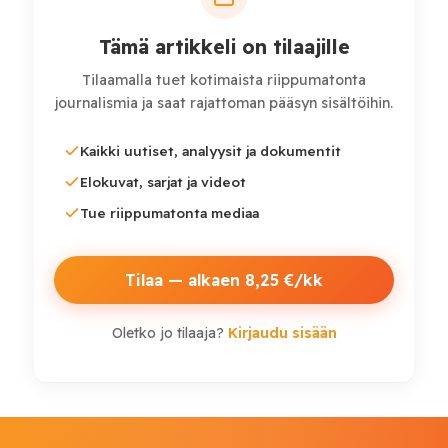
Pääsyyttäjä
Ruslan Kravchenko
kertoo kyseisten
Tämä artikkeli on tilaajille
värvärien jopa keksineen täysin kuvitteellisia
Tilaamalla tuet kotimaista riippumatonta
henkilöitä lisättäväksi listoille, voidakseen ilmoittaa
journalismia ja saat rajattoman pääsyn sisältöihin.
menestyksekkäästä suunnitelmien toteuttamisesta ja
värväyskiintiöiden saavuttamisesta.
Kaikki uutiset, analyysit ja dokumentit
Elokuvat, sarjat ja videot
Tue riippumatonta mediaa
Tilaa — alkaen 8,25 €/kk
Oletko jo tilaaja?
Kirjaudu sisään