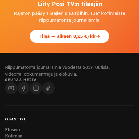
Liity Posi TV:n tilaajiin
Rajaton pääsy tilaajien sisältöihin. Tuet kotimaista
riippumatonta journalismia.
Tilaa — alkaen 8,25 €/kk
Riippumatonta journalismia vuodesta 2019. Uutisia,
videoita, dokumentteja ja elokuvia.
SEURAA MEITÄ
OSASTOT
Etusivu
Kotimaa