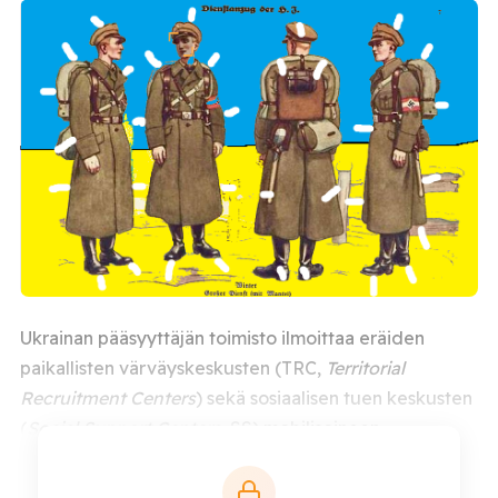
Ukrainan pääsyyttäjän toimisto ilmoittaa eräiden
paikallisten värväyskeskusten (TRC,
Territorial
Recruitment Centers
) sekä sosiaalisen tuen keskusten
(
Social Support Centers
, SS) mobilisoineen
paperisotilaita so. listanneen värvätyiksi jo kuolleita tai
vankilassa istuvia henkilöitä.