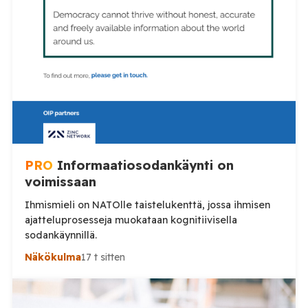
PRO
Informaatiosodankäynti on
voimissaan
Ihmismieli on NATOlle taistelukenttä, jossa ihmisen
ajatteluprosesseja muokataan kognitiivisella
sodankäynnillä.
Näkökulma
17 t sitten