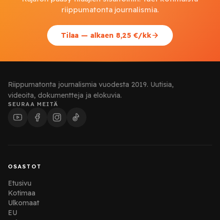
riippumatonta journalismia.
Tilaa — alkaen 8,25 €/kk
Riippumatonta journalismia vuodesta 2019. Uutisia,
videoita, dokumentteja ja elokuvia.
SEURAA MEITÄ
OSASTOT
Etusivu
Kotimaa
Ulkomaat
EU