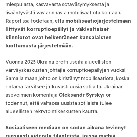
miespulasta, kasvavasta sotaväsymyksestä ja
lisääntyvästä vastarinnasta mobilisaatiota kohtaan.
Raportissa todetaan, että
mobilisaatiojärjestelmään
liittyvät korruptioepäilyt ja väkivaltaiset
kiinniotot ovat heikentäneet kansalaisten
luottamusta järjestelmään.
Vuonna 2023 Ukraina erotti useita alueellisten
värväyskeskusten johtajia korruptioepäilyjen vuoksi.
Samalla maan johto on kiristänyt mobilisaatiota, koska
rintama tarvitsee jatkuvasti uusia sotilaita. Ukrainan
asevoimien komentaja
Oleksandr
Syrskyi
on
todennut, että valtaosa uusista sotilaista tulee
alueellisten rekrytointikeskusten kautta.
Sosiaaliseen mediaan on sodan aikana levinnyt
runsaasti videoita tilanteista, joissa miehiä