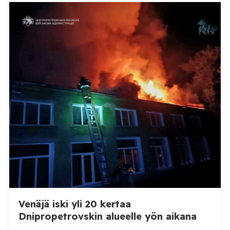
sikaruttoilmoituksista. Suomi on puolestaan
ilmoittanut tuoreesta Virolahden tapauksesta sekä
WOAH:n kautta että suoraan Venäjän
eläinlääkintäviranomaisille. Ruokavirasto kertoi Posi
TV:lle tarkempia tietoja Suomen ensimmäisestä
afrikkalaisen sikaruton tapauksesta sekä
eläintautitietojen vaihdosta […]
Venäjä iski yli 20 kertaa
Dnipropetrovskin alueelle yön aikana