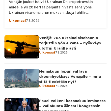
Venäjän joukot iskivät Ukrainan Dnipropetrovskin
alueelle yli 20 kertaa perjantain vastaisena yönä.
Ukrainan viranomaisten mukaan iskuja tehtiin
drooneilla ja tykistöllä viidelle eri alueelle.
Ulkomaat
7.8.2026
Henkilövahingoilta vältyttiin. Dnipropetrovskin
alueellisen sotilashallinnon johtaja Oleksandr Hanzha
kertoi perjantaiaamuna 7. elokuuta julkaisemassaan
Venäjä: 203 ukrainalaisdroonia
Telegram-päivityksessä, että Venäjän joukot
torjuttiin yön aikana – hyökkäys
hyökkäsivät yön aikana yli 20 kertaa viidelle alueelle.
ulottui Uralille asti
Nikopolin alueella iskuja kohdistui Nikopolin
Ulkomaat
7.8.2026
kaupunkiin sekä […]
Heinäkuun lopun valtava
droonihyökkäys Venäjälle – mitä
siitä tiedetään nyt?
Ulkomaat
7.8.2026
Fauci vaikeni koronakuulemisessa
– valiokunta äänesti kongressin