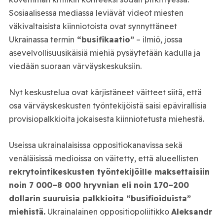
Sosiaalisessa mediassa leviävät videot miesten
väkivaltaisista kiinniotoista ovat synnyttäneet
Ukrainassa termin
“busifikaatio”
– ilmiö, jossa
asevelvollisuusikäisiä miehiä pysäytetään kadulla ja
viedään suoraan värväyskeskuksiin.
Nyt keskustelua ovat kärjistäneet väitteet siitä, että
osa värväyskeskusten työntekijöistä saisi epävirallisia
provisiopalkkioita jokaisesta kiinniotetusta miehestä.
Useissa ukrainalaisissa oppositiokanavissa sekä
venäläisissä medioissa on väitetty, että alueellisten
rekrytointikeskusten työntekijöille maksettaisiin
noin 7 000–8 000 hryvnian eli noin 170–200
dollarin suuruisia palkkioita “busifioiduista”
miehistä.
Ukrainalainen oppositiopoliitikko
Aleksandr