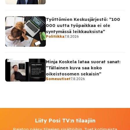
Työttömien Keskusjärjestö: ”100
000 uutta työpaikkaa ei ole
syntymässä leikkauksista”
Politiikka
7.8.2026
Minja Koskela lataa suorat sanat:
”Tällainen kuva saa koko
oikeistosomen sekaisin”
Someuutiset
7.8.2026
Liity Posi TV:n tilaajiin
Rajaton pääsy tilaajien sisältöihin. Tuet kotimaista