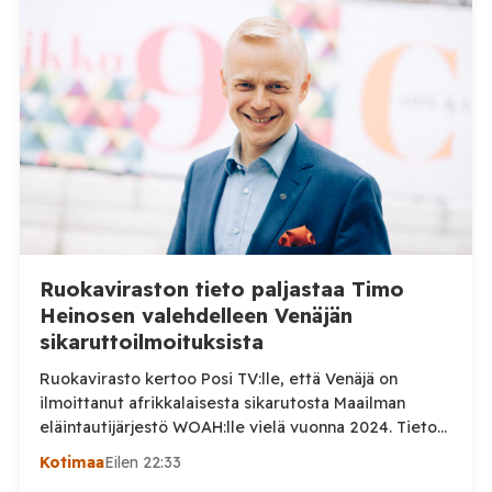
Ruokaviraston tieto paljastaa Timo
Heinosen valehdelleen Venäjän
sikaruttoilmoituksista
Ruokavirasto kertoo Posi TV:lle, että Venäjä on
ilmoittanut afrikkalaisesta sikarutosta Maailman
eläintautijärjestö WOAH:lle vielä vuonna 2024. Tieto
haastaa kokoomuksen kansanedustaja Timo Heinosen
Kotimaa
Eilen 22:33
(kok.) esittämän väitteen Venäjän