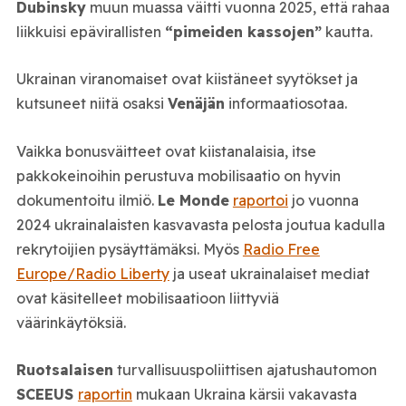
Dubinsky
muun muassa väitti vuonna 2025, että rahaa
liikkuisi epävirallisten
“pimeiden kassojen”
kautta.
Ukrainan viranomaiset ovat kiistäneet syytökset ja
kutsuneet niitä osaksi
Venäjän
informaatiosotaa.
Vaikka bonusväitteet ovat kiistanalaisia, itse
pakkokeinoihin perustuva mobilisaatio on hyvin
dokumentoitu ilmiö.
Le Monde
raportoi
jo vuonna
2024 ukrainalaisten kasvavasta pelosta joutua kadulla
rekrytoijien pysäyttämäksi. Myös
Radio Free
Europe/Radio Liberty
ja useat ukrainalaiset mediat
ovat käsitelleet mobilisaatioon liittyviä
väärinkäytöksiä.
Ruotsalaisen
turvallisuuspoliittisen ajatushautomon
SCEEUS
raportin
mukaan Ukraina kärsii vakavasta