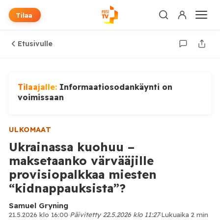
Tilaa
Etusivulle
Tilaajalle:
Informaatiosodankäynti on
voimissaan
ULKOMAAT
Ukrainassa kuohuu –
maksetaanko värvääjille
provisiopalkkaa miesten
“kidnappauksista”?
Samuel Gryning
21.5.2026 klo 16:00
·
Päivitetty 22.5.2026 klo 11:27
·
Lukuaika 2 min