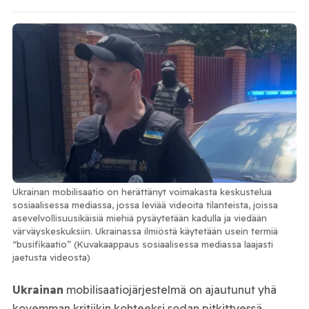
Ukrainan mobilisaatio on herättänyt voimakasta keskustelua
sosiaalisessa mediassa, jossa leviää videoita tilanteista, joissa
asevelvollisuusikäisiä miehiä pysäytetään kadulla ja viedään
värväyskeskuksiin. Ukrainassa ilmiöstä käytetään usein termiä
“busifikaatio” (Kuvakaappaus sosiaalisessa mediassa laajasti
jaetusta videosta)
Ukrainan
mobilisaatiojärjestelmä on ajautunut yhä
kovemman kritiikin kohteeksi sodan pitkittyessä.