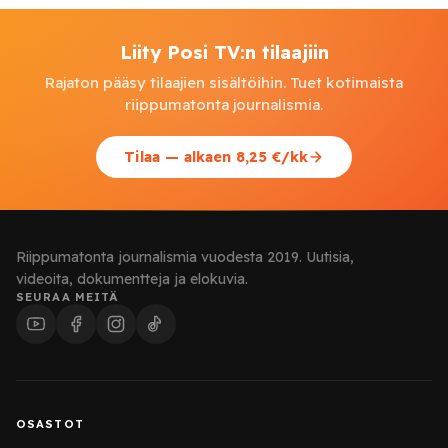
Liity Posi TV:n tilaajiin
Rajaton pääsy tilaajien sisältöihin. Tuet kotimaista
riippumatonta journalismia.
Tilaa — alkaen 8,25 €/kk
Riippumatonta journalismia vuodesta 2019. Uutisia,
videoita, dokumentteja ja elokuvia.
SEURAA MEITÄ
OSASTOT