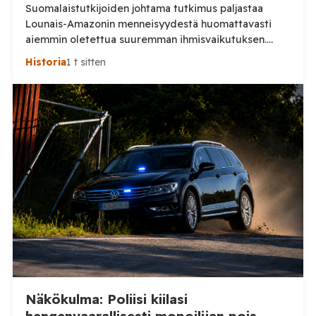
Suomalaistutkijoiden johtama tutkimus paljastaa
Lounais-Amazonin menneisyydestä huomattavasti
aiemmin oletettua suuremman ihmisvaikutuksen.
Sademetsän läpi näkevä laserkeilaus toi päivänvaloon
Historia
1 t sitten
jälkiä yhteiskunnasta, jonka todellinen mittakaava on
vasta nyt alkanut hahmottua. Amazonin sademetsä on
pitkään nähty ympäristönä, jossa ennen
eurooppalaisten saapumista eli suhteellisen harva
ihmisväestö hajallaan pienissä yhteisöissä. Uusi
Nature-tiedelehdessä julkaistu tutkimus antaa tästä
huomattavasti toisenlaisen kuvan. Helsingin ja […]
Näkökulma: Poliisi kiilasi