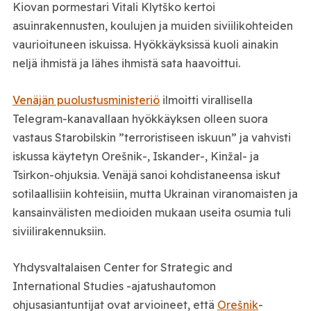
Kiovan pormestari Vitali Klytško kertoi
asuinrakennusten, koulujen ja muiden siviilikohteiden
vaurioituneen iskuissa. Hyökkäyksissä kuoli ainakin
neljä ihmistä ja lähes ihmistä sata haavoittui.
Venäjän puolustusministeriö
ilmoitti virallisella
Telegram-kanavallaan hyökkäyksen olleen suora
vastaus Starobilskin ”terroristiseen iskuun” ja vahvisti
iskussa käytetyn Orešnik-, Iskander-, Kinžal- ja
Tsirkon-ohjuksia. Venäjä sanoi kohdistaneensa iskut
sotilaallisiin kohteisiin, mutta Ukrainan viranomaisten ja
kansainvälisten medioiden mukaan useita osumia tuli
siviilirakennuksiin.
Yhdysvaltalaisen Center for Strategic and
International Studies -ajatushautomon
ohjusasiantuntijat ovat arvioineet, että
Orešnik
-