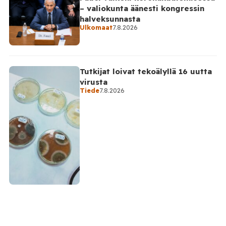
– valiokunta äänesti kongressin
halveksunnasta
Ulkomaat
7.8.2026
Tutkijat loivat tekoälyllä 16 uutta
virusta
Tiede
7.8.2026