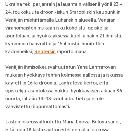
Ukraina teki perjantain ja lauantain välisenä yönä 23.–
24. toukokuuta drooni-iskun Starobilskin kaupunkiin
Venäjän miehittämällä Luhanskin alueella. Venäjän
viranomaisten mukaan isku kohdistui opiskelija-
asuntolaan, ja hyökkäyksessä kuoli ainakin 21 ihmistä,
kymmeniä haavoittui ja 15 ihmistä ilmoitettiin
kadonneiksi,
Reutersin
raportoimana.
Venäjän ihmisoikeusvaltuutetun Yana Lantratovan
mukaan hyökkäys tehtiin kolmessa aallossa ja iskuissa
käytettiin 16:ta droonia. Lantratova kertoi, että
opiskelija-asuntolassa nukkui hyökkäyksen aikaan 86
nuorta, iältään 14–18-vuotiaita. Tietoja ei ole
vahvistettu riippumattomasti.
Lasten oikeusvaltuutettu Maria Lvova-Belova sanoi,
että jopa 18 lasta saattoi edelleen olla loukussa