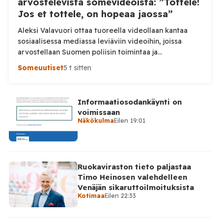
arvostelevista somevideoista: ”Tottele!
Jos et tottele, on hopeaa jaossa”
Aleksi Valavuori ottaa tuoreella videollaan kantaa
sosiaalisessa mediassa leviäviin videoihin, joissa
arvostellaan Suomen poliisin toimintaa ja
voimankäyttöä. Valavuoren mukaan videot ovat usein
Someuutiset
5 t sitten
irrotettuja asiayhteydestään ja niiden seurauksena
luottamus poliisiin rapautuu. Aleksi Valavuori nostaa
videollaan esiin ilmiön, jonka hän kertoo yleistyneen
Informaatiosodankäynti on
sosiaalisessa mediassa: videot poliisin toiminnasta ja
voimissaan
erityisesti tilanteista, joissa poliisin voimankäyttöä
Näkökulma
Eilen 19:01
arvostellaan. Tilaa Posi TV […]
Ruokaviraston tieto paljastaa
Timo Heinosen valehdelleen
Venäjän sikaruttoilmoituksista
Kotimaa
Eilen 22:33