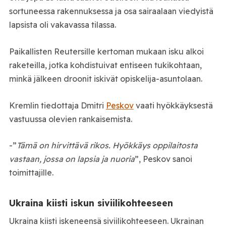
sortuneessa rakennuksessa ja osa sairaalaan viedyistä
lapsista oli vakavassa tilassa.
Paikallisten Reutersille kertoman mukaan isku alkoi
raketeilla, jotka kohdistuivat entiseen tukikohtaan,
minkä jälkeen droonit iskivät opiskelija-asuntolaan.
Kremlin tiedottaja Dmitri
Peskov
vaati hyökkäyksestä
vastuussa olevien rankaisemista.
-”
Tämä on hirvittävä rikos. Hyökkäys oppilaitosta
vastaan, jossa on lapsia ja nuoria
”, Peskov sanoi
toimittajille.
Ukraina kiisti iskun siviilikohteeseen
Ukraina kiisti iskeneensä siviilikohteeseen. Ukrainan