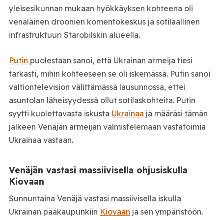
yleisesikunnan mukaan hyökkäyksen kohteena oli
venäläinen droonien komentokeskus ja sotilaallinen
infrastruktuuri Starobilskin alueella.
Putin
puolestaan sanoi, että Ukrainan armeija tiesi
tarkasti, mihin kohteeseen se oli iskemässä. Putin sanoi
valtiontelevision välittämässä lausunnossa, ettei
asuntolan läheisyydessä ollut sotilaskohteita. Putin
syytti kuolettavasta iskusta
Ukrainaa
ja määräsi tämän
jälkeen Venäjän armeijan valmistelemaan vastatoimia
Ukrainaa vastaan.
Venäjän vastasi massiivisella ohjusiskulla
Kiovaan
Sunnuntaina Venäjä vastasi massiivisella iskulla
Ukrainan pääkaupunkiin
Kiovaan
ja sen ympäristöön.