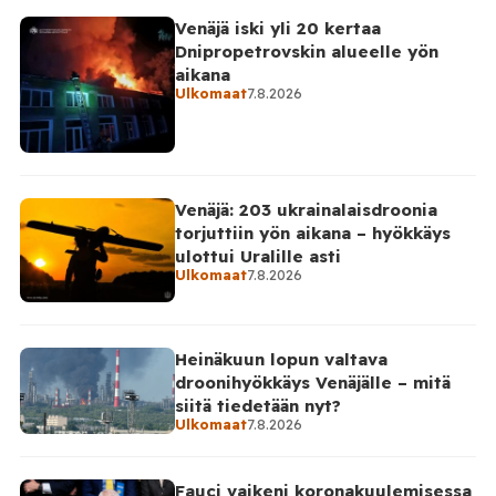
Venäjä iski yli 20 kertaa
Dnipropetrovskin alueelle yön
aikana
Ulkomaat
7.8.2026
Venäjä: 203 ukrainalaisdroonia
torjuttiin yön aikana – hyökkäys
ulottui Uralille asti
Ulkomaat
7.8.2026
Heinäkuun lopun valtava
droonihyökkäys Venäjälle – mitä
siitä tiedetään nyt?
Ulkomaat
7.8.2026
Fauci vaikeni koronakuulemisessa