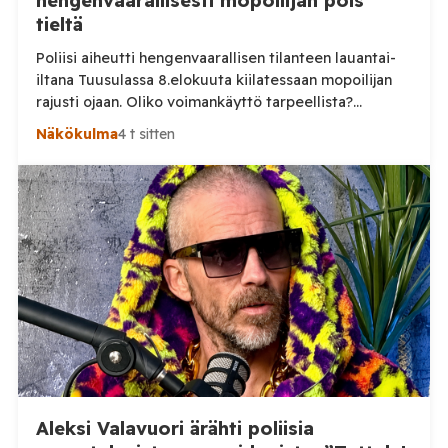
hengenvaarallisesti mopoilijan pois
tieltä
Poliisi aiheutti hengenvaarallisen tilanteen lauantai-
iltana Tuusulassa 8.elokuuta kiilatessaan mopoilijan
rajusti ojaan. Oliko voimankäyttö tarpeellista?
Tuusulassa järjestetyssä mopomiitissä nuori kuljettaja
Näkökulma
4 t sitten
noin 15 vuotias lähti lauantai-iltana ajamaan poliisia
karkuun. On vielä epäselvää mikä aiheutti karkuun
lähtemisen, mutta selkeästi poliisin voimankäyttö oli
ylimitoitettua joka vaaransi nuoren kuljettajan
hengen. Sosiaalisessa mediassa levinneellä videolla
poliisi ajaa nuoren mopoilijan vierelle ja […]
Aleksi Valavuori ärähti poliisia