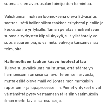
suomalaisten avaruusalan toimijoiden toimintaa.
Valiokunnan mukaan luonnoksena oleva EU-asetus
saattaa lisätä hallinnollista taakkaa erityisesti pienille ja
keskisuurille yrityksille. Tämän pelätään heikentävän
suomalaisyritysten kilpailukykyä, sillä ylisääntely voi
suosia suurempia, jo valmiiksi vahvoja kansainvälisiä
toimijoita.
Hallinnollisen taakan kasvu huolestuttaa
Tulevaisuusvaliokunta muistuttaa, että sääntelyn
harmonisointi on sinänsä tavoittelemisen arvoista,
mutta esillä oleva malli voi johtaa monimutkaisiin
raportointi- ja lupaprosesseihin. Pienet yritykset eivät
välttämättä pysty vastaamaan tällaisiin vaatimuksiin
ilman merkittäviä lisäresursseja.