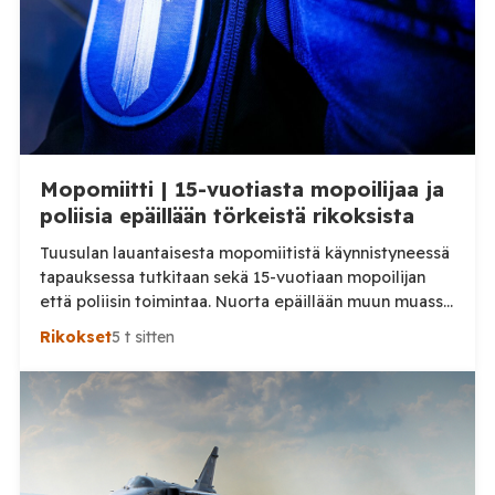
Mopomiitti | 15-vuotiasta mopoilijaa ja
poliisia epäillään törkeistä rikoksista
Tuusulan lauantaisesta mopomiitistä käynnistyneessä
tapauksessa tutkitaan sekä 15-vuotiaan mopoilijan
että poliisin toimintaa. Nuorta epäillään muun muassa
törkeästä liikenneturvallisuuden vaarantamisesta.
Rikokset
5 t sitten
Pysäytystilanteessa mukana ollutta poliisia
puolestaan epäillään virkavelvollisuuden
rikkomisesta, törkeästä liikenneturvallisuuden
vaarantamisesta ja vammantuottamuksesta.
Tuusulassa lauantaina 8. elokuuta tapahtuneesta
mopoilijan pysäytystilanteesta on aloitettu kaksi