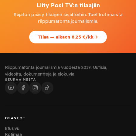
Liity Posi TV:n tilaajiin
Rajaton pääsy tilaajien sisältöihin. Tuet kotimaista
riippumatonta journalismia.
Tilaa — alkaen 8,25 €/kk
Riippumatonta journalismia vuodesta 2019. Uutisia,
videoita, dokumentteja ja elokuvia.
SEURAA MEITÄ
OSASTOT
Etusivu
Kotimaa