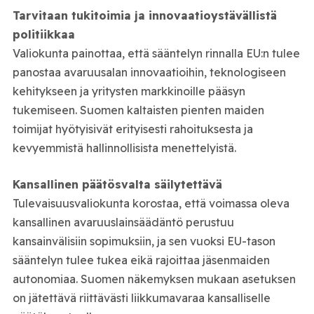
Tarvitaan tukitoimia ja innovaatioystävällistä
politiikkaa
Valiokunta painottaa, että sääntelyn rinnalla EU:n tulee
panostaa avaruusalan innovaatioihin, teknologiseen
kehitykseen ja yritysten markkinoille pääsyn
tukemiseen. Suomen kaltaisten pienten maiden
toimijat hyötyisivät erityisesti rahoituksesta ja
kevyemmistä hallinnollisista menettelyistä.
Kansallinen päätösvalta säilytettävä
Tulevaisuusvaliokunta korostaa, että voimassa oleva
kansallinen avaruuslainsäädäntö perustuu
kansainvälisiin sopimuksiin, ja sen vuoksi EU-tason
sääntelyn tulee tukea eikä rajoittaa jäsenmaiden
autonomiaa. Suomen näkemyksen mukaan asetuksen
on jätettävä riittävästi liikkumavaraa kansalliselle