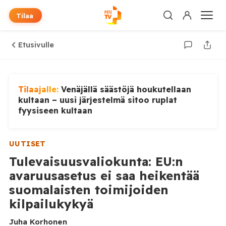
Tilaa
Etusivulle
Tilaajalle:
Venäjällä säästöjä houkutellaan
kultaan – uusi järjestelmä sitoo ruplat
fyysiseen kultaan
UUTISET
Tulevaisuusvaliokunta: EU:n
avaruusasetus ei saa heikentää
suomalaisten toimijoiden
kilpailukykyä
Juha Korhonen