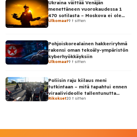
Ukraina väittää Venäjän
menettäneen vuorokaudessa 1
470 sotilasta – Moskova ei ole
Ulkomaat
9 t sitten
vahvistanut lukuja
Pohjoiskorealainen hakkeriryhmä
rakensi oman tekoäly-ympäristön
kyberhyökkäyksiin
Ulkomaat
9 t sitten
Poliisin raju kiilaus meni
tutkintaan – mitä tapahtui ennen
viraalivideolle tallentunutta
Rikokset
20 t sitten
hetkeä?