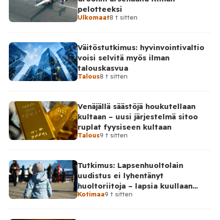
vaikuttaa lasten vakavien bakteeri-infektioiden
pelotteeksi
riskiin”, jonka mukaan lasten riski sairastua vakavaan
Ulkomaat
8 t sitten
bakteeri-infektioon on hieman […]
Väitöstutkimus: hyvinvointivaltio
voisi selvitä myös ilman
talouskasvua
Talous
8 t sitten
Venäjällä säästöjä houkutellaan
kultaan – uusi järjestelmä sitoo
ruplat fyysiseen kultaan
Talous
9 t sitten
Tutkimus: Lapsenhuoltolain
uudistus ei lyhentänyt
huoltoriitoja – lapsia kuullaan
Kotimaa
9 t sitten
edelleen harvoin