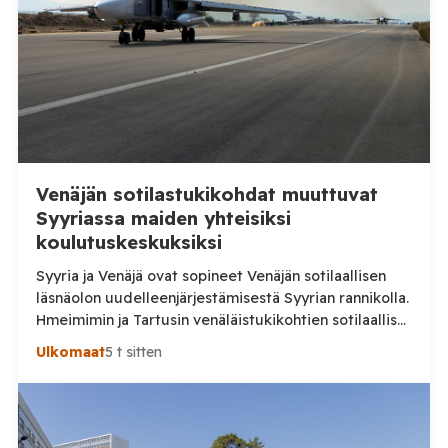
erillistä esitutkintaa. Poliisin mukaan mopomiitissä oli
paikalla kymmeniä nuoria. Alueella liikennevalvontaa
tehnyt poliisipartio […]
Venäjän sotilastukikohdat muuttuvat
Syyriassa maiden yhteisiksi
koulutuskeskuksiksi
Syyria ja Venäjä ovat sopineet Venäjän sotilaallisen
läsnäolon uudelleenjärjestämisestä Syyrian rannikolla.
Hmeimimin ja Tartusin venäläistukikohtien sotilaalliset
osat on määrä muuttaa maiden yhteisiksi koulutus- ja
Ulkomaat
5 t sitten
pätevöittämiskeskuksiksi, samalla kun osa Venäjän
käytössä olleesta infrastruktuurista siirtyy Syyrian
siviilihallinnon alaisuuteen. Syyrian ulkoministeriö
ilmoitti sunnuntaina 9. elokuuta, että Damaskos ja