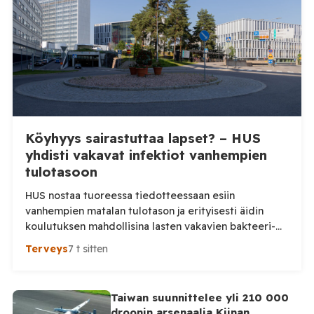
Moskova ovat päässeet yhteisymmärrykseen Venäjän
Syyriassa sijaitsevien tukikohtien tulevaisuudesta.
Syyrian […]
Köyhyys sairastuttaa lapset? – HUS
yhdisti vakavat infektiot vanhempien
tulotasoon
HUS nostaa tuoreessa tiedotteessaan esiin
vanhempien matalan tulotason ja erityisesti äidin
koulutuksen mahdollisina lasten vakavien bakteeri-
infektioiden riskitekijöinä. Tutkimusta tarkemmin
Terveys
7 t sitten
katsottaessa kuva on kuitenkin huomattavasti
varovaisempi: keskeinen yhteys ei ollut tilastollisesti
merkitsevä. HUS julkaisi maanantaina tiedotteen
Taiwan suunnittelee yli 210 000
”Vanhempien alhainen tulotaso ja koulutus voivat
droonin arsenaalia Kiinan