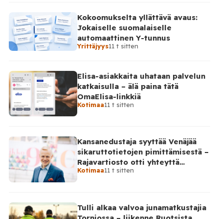
Kokoomukselta yllättävä avaus:
Jokaiselle suomalaiselle
automaattinen Y-tunnus
Yrittäjyys
11 t sitten
Elisa-asiakkaita uhataan palvelun
katkaisulla – älä paina tätä
OmaElisa-linkkiä
Kotimaa
11 t sitten
Kansanedustaja syyttää Venäjää
sikaruttotietojen pimittämisestä –
Rajavartiosto otti yhteyttä
Kotimaa
11 t sitten
Venäjälle
Tulli alkaa valvoa junamatkustajia
Torniossa – liikenne Ruotsista