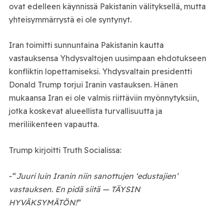
ovat edelleen käynnissä Pakistanin välityksellä, mutta
yhteisymmärrystä ei ole syntynyt.
Iran toimitti sunnuntaina Pakistanin kautta
vastauksensa Yhdysvaltojen uusimpaan ehdotukseen
konfliktin lopettamiseksi. Yhdysvaltain presidentti
Donald Trump torjui Iranin vastauksen. Hänen
mukaansa Iran ei ole valmis riittäviin myönnytyksiin,
jotka koskevat alueellista turvallisuutta ja
meriliikenteen vapautta.
Trump kirjoitti Truth Socialissa:
-“
Juuri luin Iranin niin sanottujen ‘edustajien’
vastauksen. En pidä siitä — TÄYSIN
HYVÄKSYMÄTÖN!
”