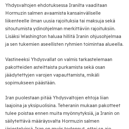
Yhdysvaltojen ehdotuksessa Iranilta vaaditaan
Hormuzin salmen avaamista kansainväliselle
liikenteelle ilman uusia rajoituksia tai maksuja sekä
sitoutumista ydinohjelman merkittäviin rajoituksiin.
Lisäksi Washington haluaa hillitä Iranin ohjusohjelmaa
ja sen tukemien aseellisten ryhmien toimintaa alueella.
Vastineeksi Yhdysvallat on valmis tarkastelemaan
pakotteiden asteittaista purkamista sekä osan
jäädytettyjen varojen vapauttamista, mikäli
sopimukseen päästään.
Iran puolestaan pitää Yhdysvaltojen ehtoja liian
laajoina ja yksipuolisina. Teheranin mukaan pakotteet
tulee poistaa ennen muita myönnytyksiä, ja Iranin on
säilytettävä määräysvalta Hormuzin salmen
järjestelyissä. Iran on myös todennut, ettei se aio