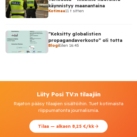
käynnistyy maanantaina
Kotimaa
11 t sitten
”Keksitty globalistien
propagandaverkosto” oli totta
Blogi
Eilen 16:45
Liity Posi TV:n tilaajiin
Rajaton pääsy tilaajien sisältöihin. Tuet kotimaista
riippumatonta journalismia.
Tilaa — alkaen 8,25 €/kk