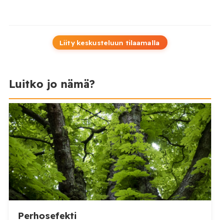
Liity keskusteluun tilaamalla
Luitko jo nämä?
Perhosefekti