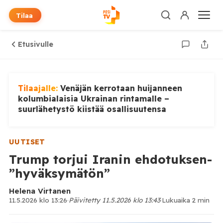
Tilaa
Etusivulle
Tilaajalle:
Venäjän kerrotaan huijanneen
kolumbialaisia Ukrainan rintamalle –
suurlähetystö kiistää osallisuutensa
UUTISET
Trump torjui Iranin ehdotuksen-
”hyväksymätön”
Helena Virtanen
11.5.2026 klo 13:26
·
Päivitetty 11.5.2026 klo 13:43
·
Lukuaika 2 min