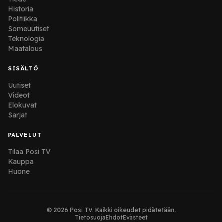
Historia
Politiikka
Someuutiset
Teknologia
Maatalous
SISÄLTÖ
Uutiset
Videot
Elokuvat
Sarjat
PALVELUT
Tilaa Posi TV
Kauppa
Huone
© 2026 Posi TV. Kaikki oikeudet pidätetään.
Tietosuoja
Ehdot
Evästeet