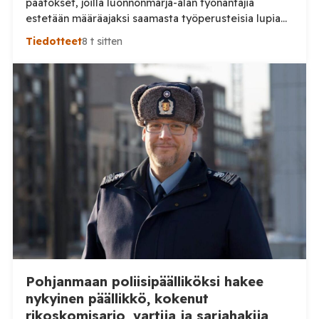
päätökset, joilla luonnonmarja-alan työnantajia
estetään määräajaksi saamasta työperusteisia lupia
ulkomailta rekrytoitaville työntekijöille. Päätösten
Tiedotteet
8 t sitten
taustalla ovat työnantajien toiminnassa havaitut
epäselvyydet ja laiminlyönnit. Maahanmuuttovirasto
on kevään ja kesän 2026 aikana harkinnut lupien
myöntämisestä pidättäytymistä noin 20
luonnonmarja-alalla toimivan työnantajan kohdalla.
Tilaa Posi TV – tuellasi riippumaton suomalainen
uutisointi jatkuu myös tulevaisuudessa. Yhdelletoista
työnantajalle on lähetetty […]
Pohjanmaan poliisipäälliköksi hakee
nykyinen päällikkö, kokenut
rikoskomisario, vartija ja sarjahakija