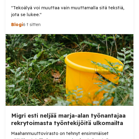
"Tekoälyä voi muuttaa vain muuttamalla sitä tekstiä,
jota se lukee."
Blogi
6 t sitten
Migri esti neljää marja-alan työnantajaa
rekrytoimasta työntekijöitä ulkomailta
Maahanmuuttovirasto on tehnyt ensimmäiset