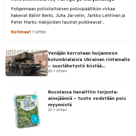
Pohjanmaan poliisilaitoksen poliisipäällikön virkaa
hakevat Bálint Berki, Juha Järvelin, Jarkko Lehtinen ja
Peter Marks. Hakijoiden taustat poikkeavat
huomattavasti toisistaan. Poliisihallitus nimittää
Kotimaa
9 t sitten
poliisipäällikön enintään viiden vuoden määräajaksi.
Virka pyritään täyttämään 1. lokakuuta 2026 alkaen, ja
sen virkapaikkana on Vaasa. Poliisipäällikkö vastaa
Venäjän kerrotaan huijanneen
muun muassa poliisilaitoksen toiminnan, talouden ja
kolumbialaisia Ukrainan rintamalle
henkilöstön johtamisesta sekä poliisipalvelujen
– suurlähetystö kiistää
järjestämisestä laitoksen alueella. Tilaa Posi […]
10 t sitten
osallisuutensa
Rucolassa havaittiin torjunta-
ainejäämiä – tuote vedetään pois
myynnistä
10 t sitten